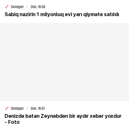
Cəmiyyət
Dün, 16:53
Sabiq nazirin 1 milyonluq evi yarı qiymətə satıldı
Cəmiyyət
Dün, 16:51
Dənizdə batan Zeynəbdən bir aydır xəbər yoxdur
- Foto