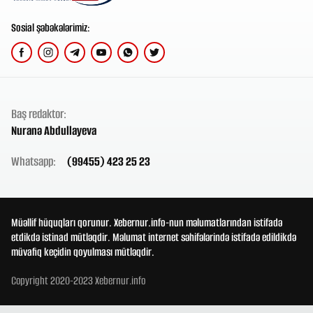
Sosial şəbəkələrimiz:
Baş redaktor:
Nuranə Abdullayeva
Whatsapp:
(99455) 423 25 23
Müəllif hüquqları qorunur. Xebernur.info-nun məlumatlarından istifadə
etdikdə istinad mütləqdir. Məlumat internet səhifələrində istifadə edildikdə
müvafiq keçidin qoyulması mütləqdir.
Copyright 2020-2023 Xebernur.info