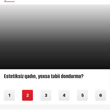
Estetiksiz qadın, yoxsa təbii dondurma?
1
2
3
4
5
6