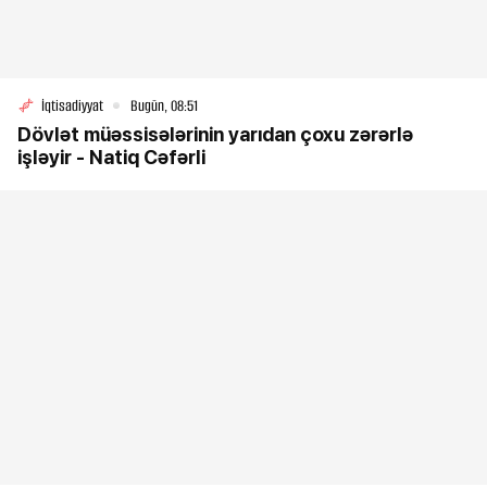
İqtisadiyyat
Bugün, 08:51
Dövlət müəssisələrinin yarıdan çoxu zərərlə
işləyir - Natiq Cəfərli