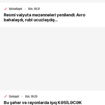
İqtisadiyyat
Dün, 09:31
Rəsmi valyuta məzənnələri yeniləndi: Avro
bahalaşdı, rubl ucuzlaşdış...
Cəmiyyət
Dün, 09:29
Bu şəhər və rayonlarda işıq KƏSİLƏCƏK