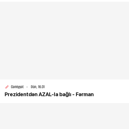
Cəmiyyət
Dün, 16:31
Prezidentdən AZAL-la bağlı - Fərman