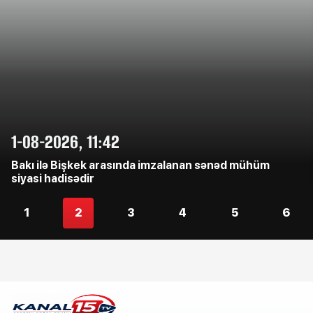
1-08-2026, 11:42
Bakı ilə Bişkek arasında imzalanan sənəd mühüm
siyasi hadisədir
1
2
3
4
5
6