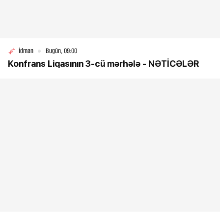
İdman
Bugün, 09:00
Konfrans Liqasının 3-cü mərhələ - NƏTİCƏLƏR