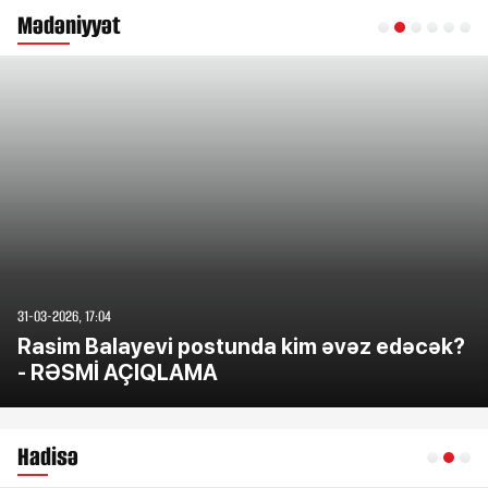
Mədəniyyət
31-03-2026, 17:04
Rasim Balayevi postunda kim əvəz edəcək?
- RƏSMİ AÇIQLAMA
Hadisə