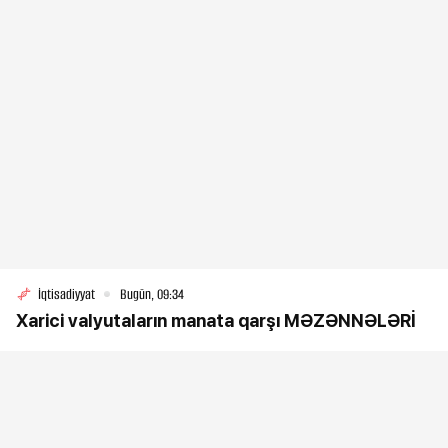
İqtisadiyyat
Bugün, 09:34
Xarici valyutaların manata qarşı MƏZƏNNƏLƏRİ