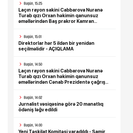
Bugün, 15:25
Laçın rayon sakini Cabbarova Nuranə
Turab qızı Orxan həkimin qanunsuz
əməllərindən Baş prakror Kamran
Əliyevə çağrış etdi
Bugün, 15:01
Direktorlar hər 5 ildən bir yenidən
seçilməlidir - AÇIQLAMA
Bugün, 14:50
Laçın rayon sakini Cabbarova Nuranə
Turab qızı Orxan həkimin qanunsuz
əməllərindən Cənab Prezidentə çağrış
etdi
Bugün, 14:02
Jurnalist vəsiqəsinə görə 20 manatlıq
ödəniş ləğv edildi
Bugün, 14:00
Yeni Təşkilat Komitəsi yaradıldı - Samir