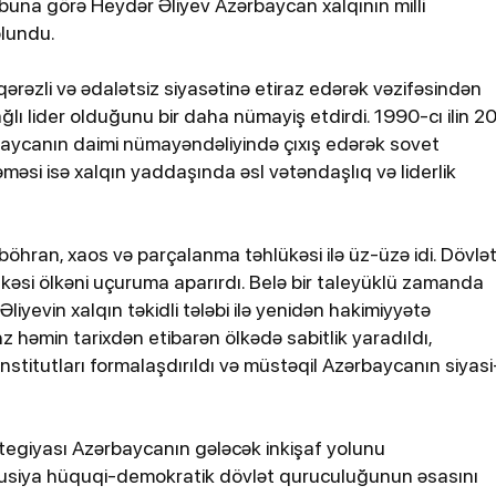
buna görə Heydər Əliyev Azərbaycan xalqının milli
olundu.
qərəzli və ədalətsiz siyasətinə etiraz edərək vəzifəsindən
ağlı lider olduğunu bir daha nümayiş etdirdi. 1990-cı ilin 2
aycanın daimi nümayəndəliyində çıxış edərək sovet
ləməsi isə xalqın yaddaşında əsl vətəndaşlıq və liderlik
 böhran, xaos və parçalanma təhlükəsi ilə üz-üzə idi. Dövlə
lükəsi ölkəni uçuruma aparırdı. Belə bir taleyüklü zamanda
liyevin xalqın təkidli tələbi ilə yenidən hakimiyyətə
hz həmin tarixdən etibarən ölkədə sabitlik yaradıldı,
 institutları formalaşdırıldı və müstəqil Azərbaycanın siyasi
rategiyası Azərbaycanın gələcək inkişaf yolunu
itusiya hüquqi-demokratik dövlət quruculuğunun əsasını