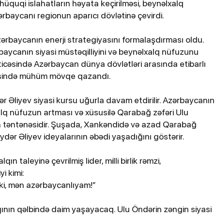
üquqi islahatların həyata keçirilməsi, beynəlxalq
rbaycanı regionun aparıcı dövlətinə çevirdi.
zərbaycanın enerji strategiyasını formalaşdırması oldu.
ərbaycanın siyasi müstəqilliyini və beynəlxalq nüfuzunu
əticəsində Azərbaycan dünya dövlətləri arasında etibarlı
itəsində mühüm mövqe qazandı.
ər Əliyev siyasi kursu uğurla davam etdirilir. Azərbaycanın
lxalq nüfuzun artması və xüsusilə Qarabağ zəfəri Ulu
ın təntənəsidir. Şuşada, Xankəndidə və azad Qarabağ
ər Əliyev ideyalarının əbədi yaşadığını göstərir.
qın taleyinə çevrilmiş lider, milli birlik rəmzi,
i kimi:
ki, mən azərbaycanlıyam!”
qının qəlbində daim yaşayacaq. Ulu Öndərin zəngin siyasi