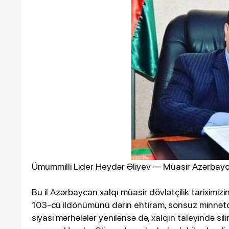
Loqo ✕
RamazanGÜNDƏMSİYASƏTS
DİSƏİQTİSADİYYATMƏDƏNİ
9DÜNYAMARAQLITƏHLİLDİ
ƏLAQƏPEŞƏ ETİKASI “Bu si
çıxan müğənnilər var”
Ümummilli Lider Heydər Əliyev — Müasir Azərbayc
19-12-2025, 20:45
Bu il Azərbaycan xalqı müasir dövlətçilik tariximi
Samvel Babayan "An
103-cü ildönümünü dərin ehtiram, sonsuz minnətdar
filmində
siyasi mərhələlər yenilənsə də, xalqın taleyində si