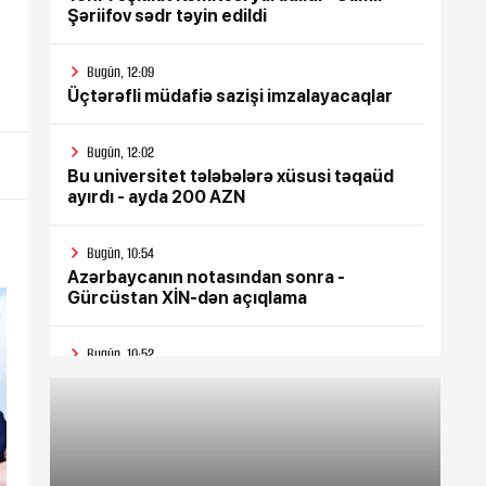
Şəriifov sədr təyin edildi
Bugün, 12:09
Üçtərəfli müdafiə sazişi imzalayacaqlar
Bugün, 12:02
Bu universitet tələbələrə xüsusi təqaüd
ayırdı - ayda 200 AZN
Bugün, 10:54
Azərbaycanın notasından sonra -
Gürcüstan XİN-dən açıqlama
Bugün, 10:52
Azərbaycanda 10 min manatlıq
əməkhaqqı ilə işçi AXTARILIR
Bugün, 10:49
Kollecə qəbul olunmaq istəyənlər