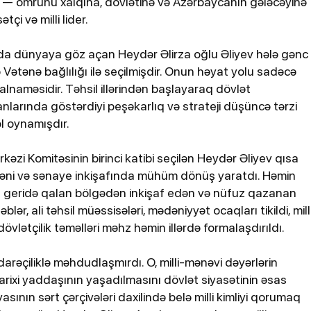
r — ömrünü xalqına, dövlətinə və Azərbaycanın gələcəyinə
çi və milli lider.
da dünyaya göz açan Heydər Əlirza oğlu Əliyev hələ gənc
ə Vətənə bağlılığı ilə seçilmişdir. Onun həyat yolu sadəcə
ş salnaməsidir. Təhsil illərindən başlayaraq dövlət
anlarında göstərdiyi peşəkarlıq və strateji düşüncə tərzi
l oynamışdır.
zi Komitəsinin birinci katibi seçilən Heydər Əliyev qısa
Bugün, 10:48
dəni və sənaye inkişafında mühüm dönüş yaratdı. Həmin
 nəfərin
Tərtərdəki hadisənin sirri açıldı
da geridə qalan bölgədən inkişaf edən və nüfuz qazanan
Ər-arvadı yandırıb 15 min manat
blər, ali təhsil müəssisələri, mədəniyyət ocaqları tikildi, mill
oğurladı
övlətçilik təməlləri məhz həmin illərdə formalaşdırıldı.
idarəçiliklə məhdudlaşmırdı. O, milli-mənəvi dəyərlərin
tarixi yaddaşının yaşadılmasını dövlət siyasətinin əsas
asının sərt çərçivələri daxilində belə milli kimliyi qorumaq