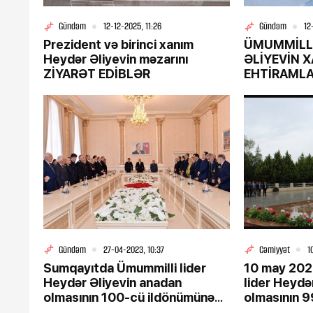
Gündəm
12-12-2025, 11:26
Gündəm
12
Prezident və birinci xanım
ÜMUMMİLLİ LİD
Heydər Əliyevin məzarını
ƏLİYEVİN X
ZİYARƏT EDİBLƏR
EHTİRAMLA 
4-08-2026, 15:54
"Qaçqınkom"dan Xocalı saki
iddialarına CAVAB
Gündəm
27-04-2023, 10:37
Cəmiyyət
1
Sumqayıtda Ümummilli lider
10 may 2022
Heydər Əliyevin anadan
lider Heydə
olmasının 100-cü ildönümünə
olmasının 9
həsr olunan konfrans keçirilib