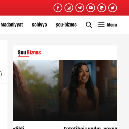
Mədəniyyət
Səhiyyə
Şou-biznes
Menu
Şou
Biznes