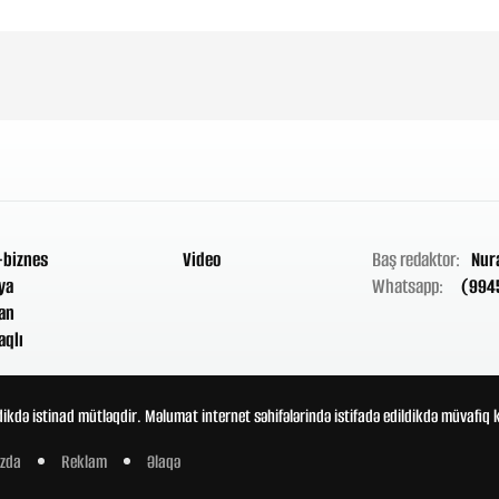
-biznes
Video
Baş redaktor:
Nur
ya
Whatsapp:
(994
an
aqlı
ikdə istinad mütləqdir. Məlumat internet səhifələrində istifadə edildikdə müvafiq 
zda
Reklam
Əlaqə