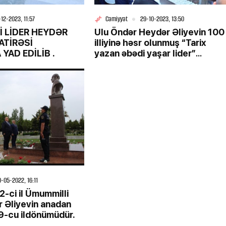
-12-2023, 11:57
Cəmiyyət
29-10-2023, 13:50
ER HEYDƏR
Ulu Öndər Heydər Əliyevin 100
ATİRƏSİ
illiyinə həsr olunmuş “Tarix
YAD EDİLİB .
yazan əbədi yaşar lider”
1-08-2026, 11:42
mövzusunda dəyirmi masa
keçirilib
nlərinin
Bakı ilə Bişkek arasında imzalanan sən
mühüm siyasi hadisədir
0-05-2022, 16:11
-ci il Ümummilli
r Əliyevin anadan
9-cu ildönümüdür.