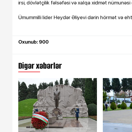
irsi, dövlətçilik fəlsəfəsi və xalqa xidmət nümunə
Ümummilli lider Heydər Əliyevi dərin hörmət və eht
Oxunub: 900
Digər xəbərlər