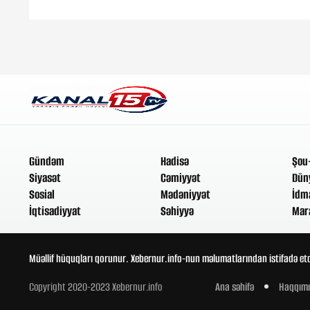
Gündəm
Hadisə
Şou
Siyasət
Cəmiyyət
Dün
Sosial
Mədəniyyət
İdm
İqtisadiyyat
Səhiyyə
Mar
Müəllif hüquqları qorunur. Xebernur.info-nun məlumatlarından istifadə etd
Copyright 2020-2023 Xebernur.info
Ana səhifə
Haqqımı