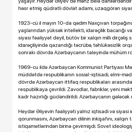
yaşayır. Heydər Əliyev də məhz belə dahilərdəndi
həsr etmiş qüdrətli dövlət adamı, uzaqgörən siyasət
1923-cü il mayın 10-da qədim Naxçıvan torpağın
yaşlarından yüksək intellekti, idarəçilik bacarığı v
siyasi fəaliyyət deyil, bütöv bir xalqın milli dirçəli
idarəçiliyində qazandığı təcrübə, təhlükəsizlik orq
sonrakı dövrdə Azərbaycanın taleyində mühüm ro
1969-cu ildə Azərbaycan Kommunist Partiyası Mərkə
3-08-2026, 10:34
müddətdə respublikanın sosial-iqtisadi, elmi-mə
59 nəfər xilas edilib, 7
dövrdə Azərbaycan ittifaq respublikaları arasın
meyiti təhvil verilib
respublikaya çevrildi. Zavodlar, fabriklər, yeni məktə
kadr hazırlığı gücləndirildi. Azərbaycanın gələcək d
Heydər Əliyevin fəaliyyəti yalnız iqtisadi və siyasi 
qorunmasını, Azərbaycan dilinin inkişafını, xalqın 
istiqamətlərindən birinə çevirmişdi. Sovet ideologiy