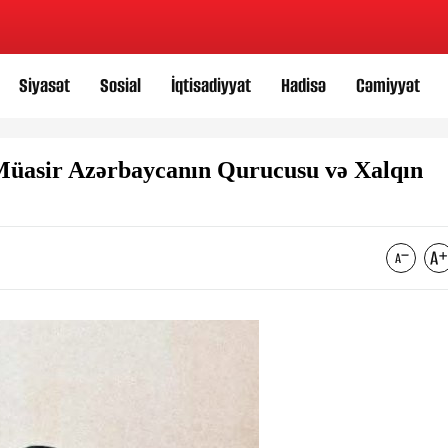
Siyasət
Sosial
İqtisadiyyat
Hadisə
Cəmiyyət
üasir Azərbaycanın Qurucusu və Xalqın