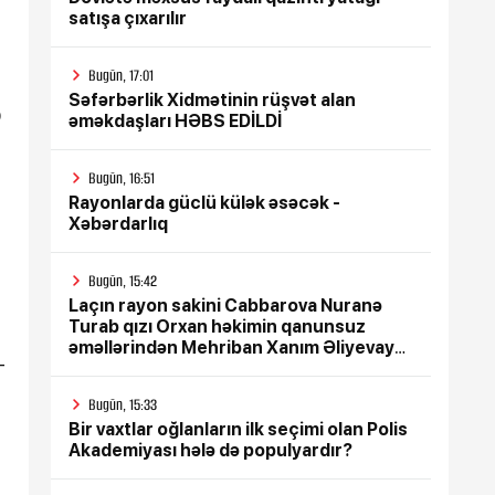
satışa çıxarılır
Bugün, 17:01
Səfərbərlik Xidmətinin rüşvət alan
0
əməkdaşları HƏBS EDİLDİ
Bugün, 16:51
Rayonlarda güclü külək əsəcək -
Xəbərdarlıq
t
Bugün, 15:42
Laçın rayon sakini Cabbarova Nuranə
Turab qızı Orxan həkimin qanunsuz
əməllərindən Mehriban Xanım Əliyevaya
-
çağrış etdi
Bugün, 15:33
Bir vaxtlar oğlanların ilk seçimi olan Polis
Akademiyası hələ də populyardır?