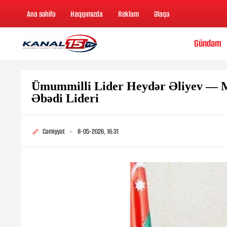
Ana səhifə
Haqqımızda
Reklam
Əlaqə
Gündəm
Ümummilli Lider Heydər Əliyev — M
Əbədi Lideri
Cəmiyyət
8-05-2026, 16:31