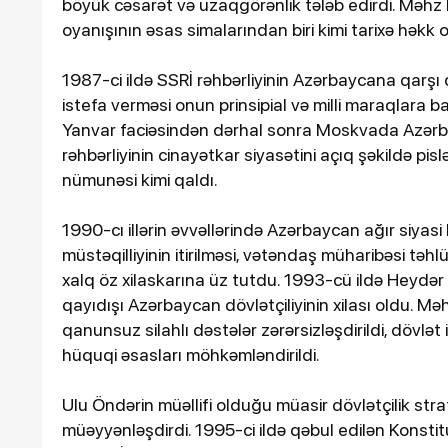
böyük cəsarət və uzaqgörənlik tələb edirdi. Məhz 
oyanışının əsas simalarından biri kimi tarixə həkk 
1987-ci ildə SSRİ rəhbərliyinin Azərbaycana qarşı 
istefa verməsi onun prinsipial və milli maraqlara b
Yanvar faciəsindən dərhal sonra Moskvada Azərb
rəhbərliyinin cinayətkar siyasətini açıq şəkildə pis
nümunəsi kimi qaldı.
1990-cı illərin əvvəllərində Azərbaycan ağır siyasi
müstəqilliyinin itirilməsi, vətəndaş müharibəsi təh
xalq öz xilaskarına üz tutdu. 1993-cü ildə Heydər Ə
qayıdışı Azərbaycan dövlətçiliyinin xilası oldu. Mə
qanunsuz silahlı dəstələr zərərsizləşdirildi, dövlət
hüquqi əsasları möhkəmləndirildi.
Ulu Öndərin müəllifi olduğu müasir dövlətçilik st
müəyyənləşdirdi. 1995-ci ildə qəbul edilən Konst