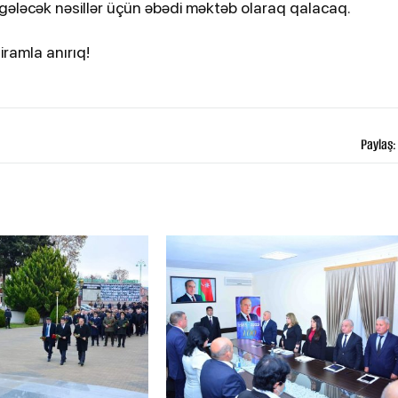
si gələcək nəsillər üçün əbədi məktəb olaraq qalacaq.
iramla anırıq!
Paylaş: