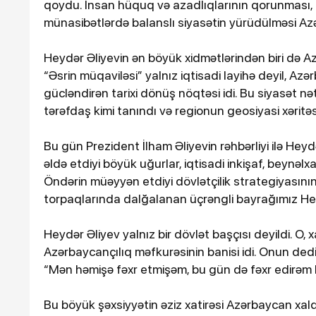
qoydu. İnsan hüquq və azadlıqlarının qorunması, h
münasibətlərdə balanslı siyasətin yürüdülməsi Azə
Heydər Əliyevin ən böyük xidmətlərindən biri də A
“Əsrin müqaviləsi” yalnız iqtisadi layihə deyil, Az
gücləndirən tarixi dönüş nöqtəsi idi. Bu siyasət n
tərəfdaş kimi tanındı və regionun geosiyasi xər
Bu gün Prezident İlham Əliyevin rəhbərliyi ilə Heyd
əldə etdiyi böyük uğurlar, iqtisadi inkişaf, beynə
Öndərin müəyyən etdiyi dövlətçilik strategiyasın
torpaqlarında dalğalanan üçrəngli bayrağımız Heyd
Heydər Əliyev yalnız bir dövlət başçısı deyildi. O, xal
Azərbaycançılıq məfkurəsinin banisi idi. Onun dediy
“Mən həmişə fəxr etmişəm, bu gün də fəxr edirəm 
Bu böyük şəxsiyyətin əziz xatirəsi Azərbaycan xal