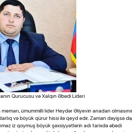
Tiktoker Müjgan həbs edildi
OSİALMEDİAHA
YYƏTİDMANCOP2
GƏRHAQQIMIZDA
yahıda yaddan
anın Qurucusu və Xalqın Əbədi Lideri
24-07-2026, 13:58
zin memarı, ümummilli lider Heydər Əliyevin anadan olmasını
ewZ”un
İrəvan Teatrının yeni direktoru
lıq və böyük qürur hissi ilə qeyd edir. Zaman dəyişsə də
kimdir? - DOSYE
linməz iz qoymuş böyük şəxsiyyətlərin adı tarixdə əbədi