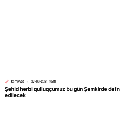
Cəmiyyət
27-06-2021, 10:18
Şəhid hərbi qulluqçumuz bu gün Şəmkirdə dəfn
ediləcək