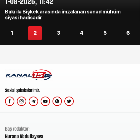
1-08-2026, 11:42
Bakı ilə Bişkek arasında imzalanan sənəd mühüm
siyasi hadisədir
1
2
3
4
5
6
Sosial şəbəkələrimiz:
Baş redaktor:
Nuranə Abdullayeva