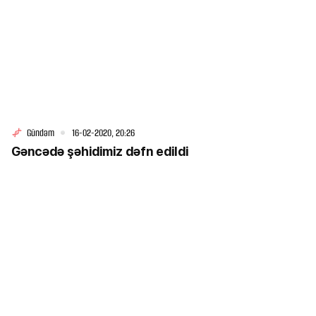
Gündəm
16-02-2020, 20:26
Gəncədə şəhidimiz dəfn edildi