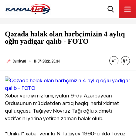
Qəzada həlak olan hərbçimizin 4 aylıq
oğlu yadigar qalıb - FOTO
Cəmiyyət
11-07-2022, 23:34
Xəbər verdiyimiz kimi, iyulun 9-da Azərbaycan
Ordusunun müddətdən artıq həqiqi hərbi xidmət
qulluqçusu Tağıyev Novruz Tağı oğlu xidməti
vəzifəsini yerinə yetirən zaman həlak olub.
"Unikal" xəbər verir ki, N.Tağıyev 1990-cı ildə Tovuz