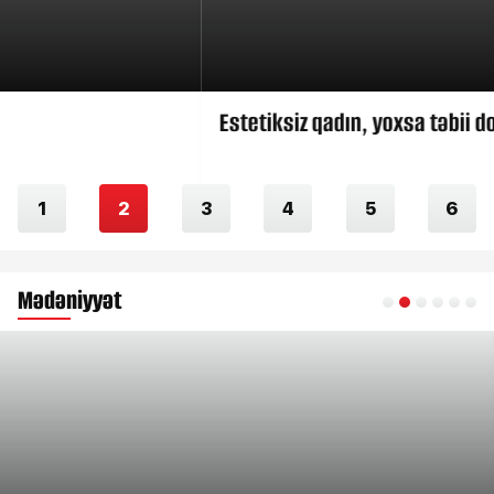
Estetiksiz qadın, yoxsa təbii dondurma?
1
2
3
4
5
6
Mədəniyyət