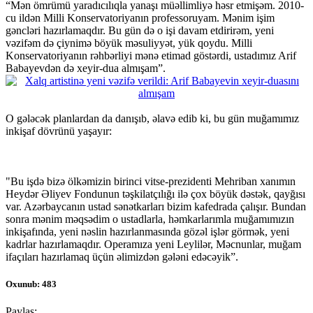
“Mən ömrümü yaradıcılıqla yanaşı müəllimliyə həsr etmişəm. 2010-
cu ildən Milli Konservatoriyanın professoruyam. Mənim işim
gəncləri hazırlamaqdır. Bu gün də o işi davam etdirirəm, yeni
vəzifəm də çiynimə böyük məsuliyyət, yük qoydu. Milli
Konservatoriyanın rəhbərliyi mənə etimad göstərdi, ustadımız Arif
Babayevdən də xeyir-dua almışam”.
O gələcək planlardan da danışıb, əlavə edib ki, bu gün muğamımız
inkişaf dövrünü yaşayır:
"Bu işdə bizə ölkəmizin birinci vitse-prezidenti Mehriban xanımın
Heydər Əliyev Fondunun təşkilatçılığı ilə çox böyük dəstək, qayğısı
var. Azərbaycanın ustad sənətkarları bizim kafedrada çalışır. Bundan
sonra mənim məqsədim o ustadlarla, həmkarlarımla muğamımızın
inkişafında, yeni nəslin hazırlanmasında gözəl işlər görmək, yeni
kadrlar hazırlamaqdır. Operamıza yeni Leylilər, Məcnunlar, muğam
ifaçıları hazırlamaq üçün əlimizdən gələni edəcəyik”.
Oxunub: 483
Paylaş: