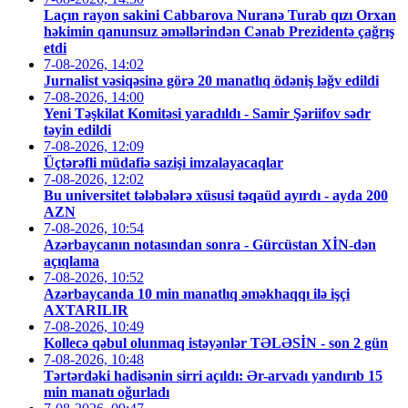
Laçın rayon sakini Cabbarova Nuranə Turab qızı Orxan
həkimin qanunsuz əməllərindən Cənab Prezidentə çağrış
etdi
7-08-2026, 14:02
Jurnalist vəsiqəsinə görə 20 manatlıq ödəniş ləğv edildi
7-08-2026, 14:00
Yeni Təşkilat Komitəsi yaradıldı - Samir Şəriifov sədr
təyin edildi
7-08-2026, 12:09
Üçtərəfli müdafiə sazişi imzalayacaqlar
7-08-2026, 12:02
Bu universitet tələbələrə xüsusi təqaüd ayırdı - ayda 200
AZN
7-08-2026, 10:54
Azərbaycanın notasından sonra - Gürcüstan XİN-dən
açıqlama
7-08-2026, 10:52
Azərbaycanda 10 min manatlıq əməkhaqqı ilə işçi
AXTARILIR
7-08-2026, 10:49
Kollecə qəbul olunmaq istəyənlər TƏLƏSİN - son 2 gün
7-08-2026, 10:48
Tərtərdəki hadisənin sirri açıldı: Ər-arvadı yandırıb 15
min manatı oğurladı