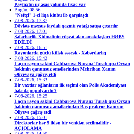
Paytaxtın üç əsas yolunda tıxac var
Bugün, 08:56
"Neftçi" 1-ci liqa klubu ilə qarşılaşdı
7-08-2026, 17:37
Dövlətə məxsus faydalı qazıntı yatağı satışa çıxarılır
7-08-2026, 17:01
Səfərbərlik Xidmətinin rüşvət alan əməkdaşları HƏBS
EDİLDİ
7-08-2026, 16:51
Rayonlarda güclü külək əsəcək - Xəbərdarlıq
7-08-2026, 15:42
Laçın rayon sakini Cabbarova Nuranə Turab qızı Orxan
həkimin qanunsuz əməllərindən Mehriban Xanım
Əliyevaya çağrış etdi
7-08-2026, 15:33
Bir vaxtlar oğlanların ilk seçimi olan Polis Akademiyası
hələ də populyardır?
7-08-2026, 15:25
Laçın rayon sakini Cabbarova Nuranə Turab qızı Orxan
həkimin qanunsuz əməllərindən Baş prakror Kamran
Əliyevə çağrış etdi
7-08-2026, 15:01
Direktorlar hər 5 ildən bir yenidən seçilməlidir -
AÇIQLAMA
7-08-2026, 14:50