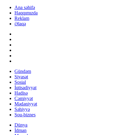
Ana səhifə
Haqqımızda
Reklam
Əlaqə
Gündəm
Siyasət
Sosial
İqtisadiyyat
Hadisə
Cəmiyyət
Mədəniyyət
Səhiyyə
Şou-biznes
Dünya
İdman