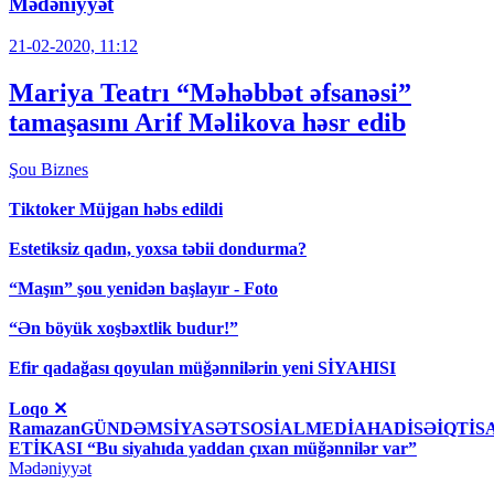
Mədəniyyət
21-02-2020, 11:12
Mariya Teatrı “Məhəbbət əfsanəsi”
tamaşasını Arif Məlikova həsr edib
Şou
Biznes
Tiktoker Müjgan həbs edildi
Estetiksiz qadın, yoxsa təbii dondurma?
“Maşın” şou yenidən başlayır - Foto
“Ən böyük xoşbəxtlik budur!”
Efir qadağası qoyulan müğənnilərin yeni SİYAHISI
Loqo ✕
RamazanGÜNDƏMSİYASƏTSOSİALMEDİAHADİSƏİQT
ETİKASI “Bu siyahıda yaddan çıxan müğənnilər var”
Mədəniyyət