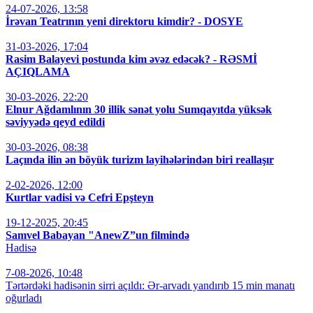
24-07-2026, 13:58
İrəvan Teatrının yeni direktoru kimdir? - DOSYE
31-03-2026, 17:04
Rasim Balayevi postunda kim əvəz edəcək? - RƏSMİ
AÇIQLAMA
30-03-2026, 22:20
Elnur Ağdamlının 30 illik sənət yolu Sumqayıtda yüksək
səviyyədə qeyd edildi
30-03-2026, 08:38
Laçında ilin ən böyük turizm layihələrindən biri reallaşır
2-02-2026, 12:00
Kurtlar vadisi və Cefri Epşteyn
19-12-2025, 20:45
Samvel Babayan "AnewZ”un filmində
Hadisə
7-08-2026, 10:48
Tərtərdəki hadisənin sirri açıldı: Ər-arvadı yandırıb 15 min manatı
oğurladı