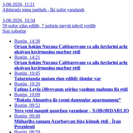
3-08-2026, 11:21
Ağdərədə mina partladı - İki nəfər yaralandı
3-08-2026, 10:34
59 nəfər xilas edilib, 7 nəfərin meyiti təhvil verilib
Son xəbərlər
Bugün, 14:30
Orxan həkim Nuranə Cabbarovanı və ailə üzvlərini aclq
aksiyası keçirməsinə məcbur etdi
Bugün, 14:21
Orxan həkim Nuranə Cabbarovanı və ailə üzvlərini aclq
aksiyası keçirməsinə məcbur etdi
Bugün, 10:45
Tatarıstanda matəm elan edildi: ölənlər var
Bugün, 10:20
Fatimə Leyla Əliyevanın şeirinə yazılmış mahnını ifa etdi
Bugün, 10:09
“Bakıda Almaniya ilə rəsmi danışıqlar aparmamışıq”
Bugün, 09:52
Yerə yeni maqnit qasırğası yaxınlaşır - XƏBƏRDARLIQ
Bugün, 09:49
Müharibə zamanı Azərbaycan bizə kömək etdi - İran
Prezidenti
Bugün, 08:59