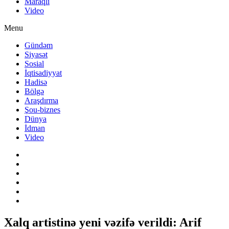
Maraqlı
Video
Menu
Gündəm
Siyasət
Sosial
İqtisadiyyat
Hadisə
Bölgə
Araşdırma
Şou-biznes
Dünya
İdman
Video
Xalq artistinə yeni vəzifə verildi: Arif