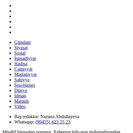
Gündəm
Siyasət
Sosial
İqtisadiyyat
Hadisə
Cəmiyyət
Mədəniyyət
Səhiyyə
Şou-biznes
Dünya
İdman
Maraqlı
Video
Baş redaktor:
Nuranə Abdullayeva
Whatsapp:
(99455) 423 25 23
Müəllif hüquqları qorunur. Xebernur.info-nun məlumatlarından