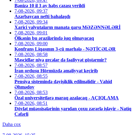
7-08-2026, 09:47
Bənizə 10 il 3 ay həbs cəzası verildi
7-08-2026, 09:37
Azərbaycan nefti bahalaşdı
7-08-2026, 09:34
Xarici valyutaların manata qarşı MƏZƏNNƏLƏRİ
7-08-2026, 09:01
Ölkənin bu ərazilərində işıq olmayacaq
7-08-2026, 09:00
Konfrans Liqasının 3-cü mərhələ - NƏTİCƏLƏR
7-08-2026, 08:58
Məscidlər niyə gecələr də fəaliyyət göstərmir?
7-08-2026, 08:57
İran ordusu Hörmüzdə əməliyyat keçirib
7-08-2026, 08:55
Pensiya sistemində dəyişiklik edilməlidir - Vahid
Əhmədov
7-08-2026, 08:53
Özəl universitetlərə maraq azalacaq - AÇIQLAMA
7-08-2026, 08:51
Dövlət müəssisələrinin yarıdan çoxu zərərlə işləyir - Natiq
Cəfərli
Daha çox