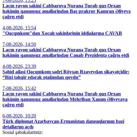
7-08-2026, 15:25
Laçın rayon sakini Cabbarova Nuranə Turab qızı Orxan
həkimin qanunsuz əməllərindən Baş prakror Kamran Əliyevə
çağrış etdi
4-08-2026, 15:54
"Qaçqınkom"dan Xocalı sakinlərinin iddialarına CAVAB
7-08-2026, 14:50
Laçın rayon sakini Cabbarova Nuranə Turab qızı Orxan
həkimin qanunsuz əməllərindən Cənab Prezidentə çağrış etdi
4-08-2026, 23:39
Şəhid ailəsi Qaçqınkom sədri Rövşən Rzayevdən şikayətçidir:
“Bizi təhqir edərək otağından qovdu”
7-08-2026, 15:42
Laçın rayon sakini Cabbarova Nuranə Turab qızı Orxan
həkimin qanunsuz əməllərindən Mehriban Xanım Əliyevaya
çağrış etdi
6-08-2026, 10:20
Türk diplomat Azərbaycan-Ermənistan danışıqlarının bəzi
detallarını açdı
Sosial şəbəkələrimiz: