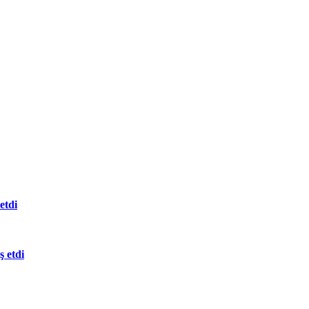
etdi
 etdi