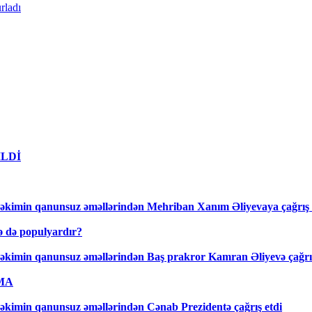
rladı
DİLDİ
əkimin qanunsuz əməllərindən Mehriban Xanım Əliyevaya çağrış 
lə də populyardır?
əkimin qanunsuz əməllərindən Baş prakror Kamran Əliyevə çağrış
AMA
kimin qanunsuz əməllərindən Cənab Prezidentə çağrış etdi