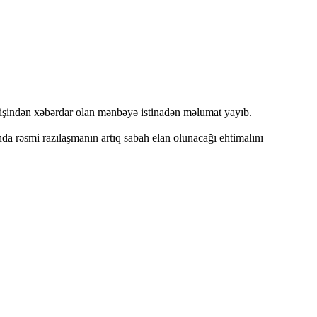
edişindən xəbərdar olan mənbəyə istinadən məlumat yayıb.
da rəsmi razılaşmanın artıq sabah elan olunacağı ehtimalını