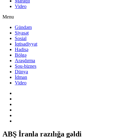
Maraqlı
Video
Menu
Gündəm
Siyasət
Sosial
İqtisadiyyat
Hadisə
Bölgə
Araşdırma
Şou-biznes
Dünya
İdman
Video
ABŞ İranla razılığa gəldi