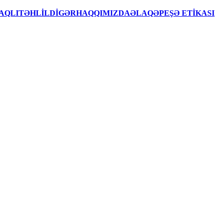
AQLITƏHLİLDİGƏRHAQQIMIZDAƏLAQƏPEŞƏ ETİKASI