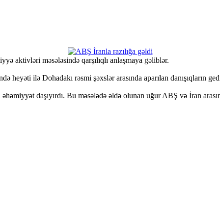
yə aktivləri məsələsində qarşılıqlı anlaşmaya gəliblər.
ndə heyəti ilə Dohadakı rəsmi şəxslər arasında aparılan danışıqların g
al əhəmiyyət daşıyırdı. Bu məsələdə əldə olunan uğur ABŞ və İran arasın