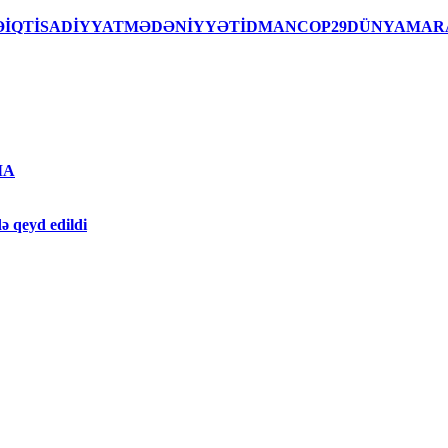
İSƏİQTİSADİYYATMƏDƏNİYYƏTİDMANCOP29DÜNYAMAR
MA
ə qeyd edildi