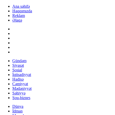
Ana səhifə
Haqqımızda
Reklam
Əlaqə
Gündəm
Siyasət
Sosial
İqtisadiyyat
Hadisə
Cəmiyyət
Mədəniyyət
Səhiyyə
Şou-biznes
Dünya
İdman