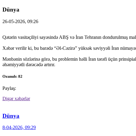
Dünya
26-05-2026, 09:26
Qətərin vasitəçiliyi sayəsində ABŞ və İran Tehranın dondurulmuş maliy
Xəbər verilir ki, bu barədə “Əl-Cəzirə” yüksək səviyyəli İran nümayə
Mənbənin sözlərinə görə, bu problemin həlli İran tərəfi üçün prinsipi
əhəmiyyətli dərəcədə artırır.
Oxunub: 82
Paylaş:
Digər xəbərlər
Dünya
8-04-2026, 09:29