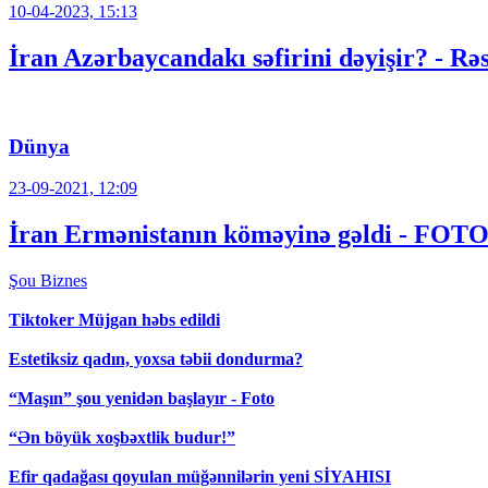
10-04-2023, 15:13
İran Azərbaycandakı səfirini dəyişir? - R
Dünya
23-09-2021, 12:09
İran Ermənistanın köməyinə gəldi - FO
Şou
Biznes
Tiktoker Müjgan həbs edildi
Estetiksiz qadın, yoxsa təbii dondurma?
“Maşın” şou yenidən başlayır - Foto
“Ən böyük xoşbəxtlik budur!”
Efir qadağası qoyulan müğənnilərin yeni SİYAHISI