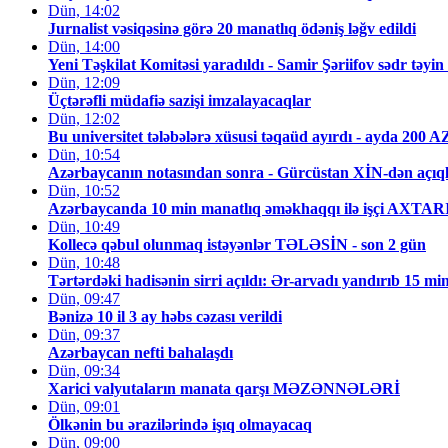
Dün, 14:02
Jurnalist vəsiqəsinə görə 20 manatlıq ödəniş ləğv edildi
Dün, 14:00
Yeni Təşkilat Komitəsi yaradıldı - Samir Şəriifov sədr təyin 
Dün, 12:09
Üçtərəfli müdafiə sazişi imzalayacaqlar
Dün, 12:02
Bu universitet tələbələrə xüsusi təqaüd ayırdı - ayda 200 
Dün, 10:54
Azərbaycanın notasından sonra - Gürcüstan XİN-dən açı
Dün, 10:52
Azərbaycanda 10 min manatlıq əməkhaqqı ilə işçi AXTA
Dün, 10:49
Kollecə qəbul olunmaq istəyənlər TƏLƏSİN - son 2 gün
Dün, 10:48
Tərtərdəki hadisənin sirri açıldı: Ər-arvadı yandırıb 15 mi
Dün, 09:47
Bənizə 10 il 3 ay həbs cəzası verildi
Dün, 09:37
Azərbaycan nefti bahalaşdı
Dün, 09:34
Xarici valyutaların manata qarşı MƏZƏNNƏLƏRİ
Dün, 09:01
Ölkənin bu ərazilərində işıq olmayacaq
Dün, 09:00