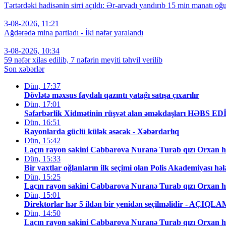
Tərtərdəki hadisənin sirri açıldı: Ər-arvadı yandırıb 15 min manatı oğu
3-08-2026, 11:21
Ağdərədə mina partladı - İki nəfər yaralandı
3-08-2026, 10:34
59 nəfər xilas edilib, 7 nəfərin meyiti təhvil verilib
Son xəbərlər
Dün, 17:37
Dövlətə məxsus faydalı qazıntı yatağı satışa çıxarılır
Dün, 17:01
Səfərbərlik Xidmətinin rüşvət alan əməkdaşları HƏBS E
Dün, 16:51
Rayonlarda güclü külək əsəcək - Xəbərdarlıq
Dün, 15:42
Laçın rayon sakini Cabbarova Nuranə Turab qızı Orxan h
Dün, 15:33
Bir vaxtlar oğlanların ilk seçimi olan Polis Akademiyası hə
Dün, 15:25
Laçın rayon sakini Cabbarova Nuranə Turab qızı Orxan h
Dün, 15:01
Direktorlar hər 5 ildən bir yenidən seçilməlidir - AÇIQL
Dün, 14:50
Laçın rayon sakini Cabbarova Nuranə Turab qızı Orxan hə