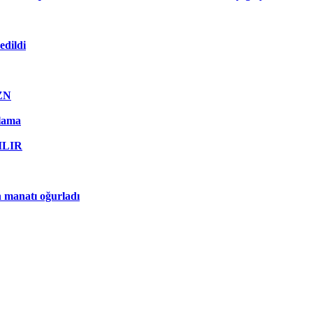
edildi
AZN
qlama
RILIR
n manatı oğurladı