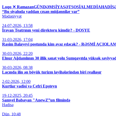
Loqo ✕ RamazanGÜNDƏMSİYASƏTSOSİALMEDİAHAD
“Bu siyahıda yaddan çıxan müğənnilər var”
Mədəniyyət
24-07-2026, 13:58
İrəvan Teatrının yeni direktoru kimdir? - DOSYE
31-03-2026, 17:04
Rasim Balayevi postunda kim əvəz edəcək? - RƏSMİ AÇIQLA
30-03-2026, 22:20
Elnur Ağdamlının 30 illik sənət yolu Sumqayıtda yüksək səviyyəd
30-03-2026, 08:38
Laçında ilin ən böyük turizm layihələrindən biri reallaşır
2-02-2026, 12:00
Kurtlar vadisi və Cefri Epşteyn
19-12-2025, 20:45
Samvel Babayan "AnewZ”un filmində
Hadisə
Dün, 10:48