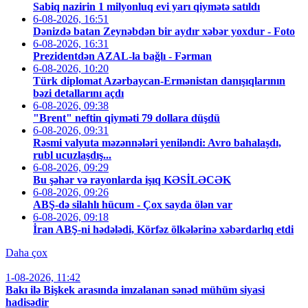
Sabiq nazirin 1 milyonluq evi yarı qiymətə satıldı
6-08-2026, 16:51
Dənizdə batan Zeynəbdən bir aydır xəbər yoxdur - Foto
6-08-2026, 16:31
Prezidentdən AZAL-la bağlı - Fərman
6-08-2026, 10:20
Türk diplomat Azərbaycan-Ermənistan danışıqlarının
bəzi detallarını açdı
6-08-2026, 09:38
"Brent" neftin qiyməti 79 dollara düşdü
6-08-2026, 09:31
Rəsmi valyuta məzənnələri yeniləndi: Avro bahalaşdı,
rubl ucuzlaşdış...
6-08-2026, 09:29
Bu şəhər və rayonlarda işıq KƏSİLƏCƏK
6-08-2026, 09:26
ABŞ-də silahlı hücum - Çox sayda ölən var
6-08-2026, 09:18
İran ABŞ-ni hədələdi, Körfəz ölkələrinə xəbərdarlıq etdi
Daha çox
1-08-2026, 11:42
Bakı ilə Bişkek arasında imzalanan sənəd mühüm siyasi
hadisədir