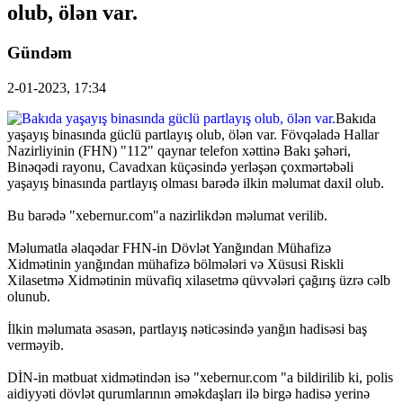
olub, ölən var.
Gündəm
2-01-2023, 17:34
Bakıda
yaşayış binasında güclü partlayış olub, ölən var. Fövqəladə Hallar
Nazirliyinin (FHN) "112" qaynar telefon xəttinə Bakı şəhəri,
Binəqədi rayonu, Cavadxan küçəsində yerləşən çoxmərtəbəli
yaşayış binasında partlayış olması barədə ilkin məlumat daxil olub.
Bu barədə "xebernur.com"a nazirlikdən məlumat verilib.
Məlumatla əlaqədar FHN-in Dövlət Yanğından Mühafizə
Xidmətinin yanğından mühafizə bölmələri və Xüsusi Riskli
Xilasetmə Xidmətinin müvafiq xilasetmə qüvvələri çağırış üzrə cəlb
olunub.
İlkin məlumata əsasən, partlayış nəticəsində yanğın hadisəsi baş
verməyib.
DİN-in mətbuat xidmətindən isə "xebernur.com "a bildirilib ki, polis
aidiyyəti dövlət qurumlarının əməkdaşları ilə birgə hadisə yerinə