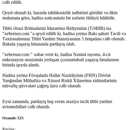
cəlb edilib.
Qeyd olunub ki, hazırda təhlükəsizlik tədbirləri görülür və ilkin
məlumata görə, hadisə nəticəsində bir nəfərin öldüyü bildirilir.
Tibbi Ərazi Bölmələrini İdarəetmə Birliyindən (TƏBİB) isə
"xebernur.com "a qeyd edilib ki, hadisə yerinə Bakı şəhəri Təcili və
Təxirəsalınmaz Tibbi Yardım Stansiyasının 5 briqadası cəlb olunub.
Bakıda yaşayış binasında partlayış olub.
"xebernur.com " xəbər verir ki, hadisə Nəsimi rayonu, 4-cü
mikrorayon ərazisində yerləşən çoxmərtəbəli yaşayış binalarının
birində qeydə alınıb.
Hadisə yerinə Fövqəladə Hallar Nazirliyinin (FHN) Dövlət
Yanğından Mühafizə və Xüsusi Riskli Xilasetmə xidmətlərinin
müvafiq qüvvələri çağırış üzrə cəlb olunub.
Eyni zamanda, partlayış baş verən əraziyə təcili tibbi yardım
avtomobilləri cəlb olunub.
Oxunub: 523
Paylaş: