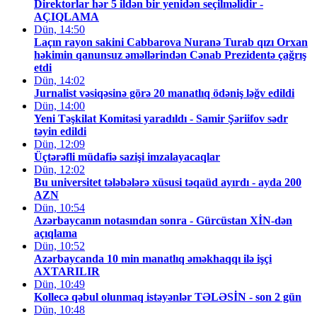
Direktorlar hər 5 ildən bir yenidən seçilməlidir -
AÇIQLAMA
Dün, 14:50
Laçın rayon sakini Cabbarova Nuranə Turab qızı Orxan
həkimin qanunsuz əməllərindən Cənab Prezidentə çağrış
etdi
Dün, 14:02
Jurnalist vəsiqəsinə görə 20 manatlıq ödəniş ləğv edildi
Dün, 14:00
Yeni Təşkilat Komitəsi yaradıldı - Samir Şəriifov sədr
təyin edildi
Dün, 12:09
Üçtərəfli müdafiə sazişi imzalayacaqlar
Dün, 12:02
Bu universitet tələbələrə xüsusi təqaüd ayırdı - ayda 200
AZN
Dün, 10:54
Azərbaycanın notasından sonra - Gürcüstan XİN-dən
açıqlama
Dün, 10:52
Azərbaycanda 10 min manatlıq əməkhaqqı ilə işçi
AXTARILIR
Dün, 10:49
Kollecə qəbul olunmaq istəyənlər TƏLƏSİN - son 2 gün
Dün, 10:48