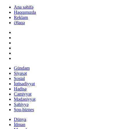
Ana səhifə
Haqqımızda
Reklam
Əlaqə
Gündəm
Siyasət
Sosial
İqtisadiyyat
Hadisə
Cəmiyyət
Mədəniyyət
Səhiyyə
Şou-biznes
Dünya
İdman