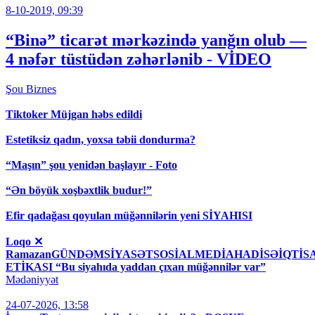
8-10-2019, 09:39
“Binə” ticarət mərkəzində yanğın olub —
4 nəfər tüstüdən zəhərlənib - VİDEO
Şou
Biznes
Tiktoker Müjgan həbs edildi
Estetiksiz qadın, yoxsa təbii dondurma?
“Maşın” şou yenidən başlayır - Foto
“Ən böyük xoşbəxtlik budur!”
Efir qadağası qoyulan müğənnilərin yeni SİYAHISI
Loqo ✕
RamazanGÜNDƏMSİYASƏTSOSİALMEDİAHADİSƏİQT
ETİKASI “Bu siyahıda yaddan çıxan müğənnilər var”
Mədəniyyət
24-07-2026, 13:58