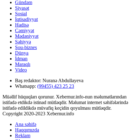
Gündəm
Siyasət
Sosial
İqtisadiyyat
Hadisə
Cəmiyyət
Mədəniyyət
Səhiyyə
Şou-biznes
Dünya
İdman
Maraqlı
Video
Baş redaktor:
Nuranə Abdullayeva
Whatsapp:
(99455) 423 25 23
Müəllif hüquqları qorunur. Xebernur.info-nun məlumatlarından
istifadə etdikdə istinad mütləqdir. Məlumat internet səhifələrində
istifadə edildikdə müvafiq keçidin qoyulması mütləqdir.
Copyright 2020-2023 Xebernur.info
Ana səhifə
Haqqımızda
Reklam