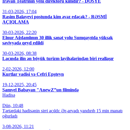
İrəvan Teatrının yeni direktoru kimdir? - DOSYE
31-03-2026, 17:04
Rasim Balayevi postunda kim əvəz edəcək? - RƏSMİ
AÇIQLAMA
30-03-2026, 22:20
Elnur Ağdamlının 30 illik sənət yolu Sumqayıtda yüksək
səviyyədə qeyd edildi
30-03-2026, 08:38
Laçında ilin ən böyük turizm layihələrindən biri reallaşır
2-02-2026, 12:00
Kurtlar vadisi və Cefri Epşteyn
19-12-2025, 20:45
Samvel Babayan "AnewZ”un filmində
Hadisə
Dün, 10:48
Tərtərdəki hadisənin sirri açıldı: Ər-arvadı yandırıb 15 min manatı
oğurladı
3-08-2026, 11:21