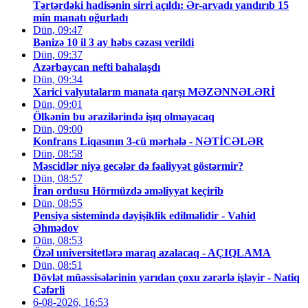
Tərtərdəki hadisənin sirri açıldı: Ər-arvadı yandırıb 15
min manatı oğurladı
Dün, 09:47
Bənizə 10 il 3 ay həbs cəzası verildi
Dün, 09:37
Azərbaycan nefti bahalaşdı
Dün, 09:34
Xarici valyutaların manata qarşı MƏZƏNNƏLƏRİ
Dün, 09:01
Ölkənin bu ərazilərində işıq olmayacaq
Dün, 09:00
Konfrans Liqasının 3-cü mərhələ - NƏTİCƏLƏR
Dün, 08:58
Məscidlər niyə gecələr də fəaliyyət göstərmir?
Dün, 08:57
İran ordusu Hörmüzdə əməliyyat keçirib
Dün, 08:55
Pensiya sistemində dəyişiklik edilməlidir - Vahid
Əhmədov
Dün, 08:53
Özəl universitetlərə maraq azalacaq - AÇIQLAMA
Dün, 08:51
Dövlət müəssisələrinin yarıdan çoxu zərərlə işləyir - Natiq
Cəfərli
6-08-2026, 16:53