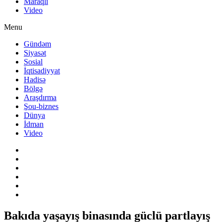
Maraqlı
Video
Menu
Gündəm
Siyasət
Sosial
İqtisadiyyat
Hadisə
Bölgə
Araşdırma
Şou-biznes
Dünya
İdman
Video
Bakıda yaşayış binasında güclü partlayış