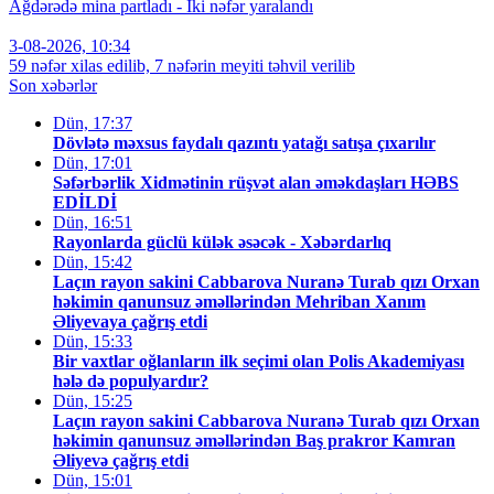
Ağdərədə mina partladı - İki nəfər yaralandı
3-08-2026, 10:34
59 nəfər xilas edilib, 7 nəfərin meyiti təhvil verilib
Son xəbərlər
Dün, 17:37
Dövlətə məxsus faydalı qazıntı yatağı satışa çıxarılır
Dün, 17:01
Səfərbərlik Xidmətinin rüşvət alan əməkdaşları HƏBS
EDİLDİ
Dün, 16:51
Rayonlarda güclü külək əsəcək - Xəbərdarlıq
Dün, 15:42
Laçın rayon sakini Cabbarova Nuranə Turab qızı Orxan
həkimin qanunsuz əməllərindən Mehriban Xanım
Əliyevaya çağrış etdi
Dün, 15:33
Bir vaxtlar oğlanların ilk seçimi olan Polis Akademiyası
hələ də populyardır?
Dün, 15:25
Laçın rayon sakini Cabbarova Nuranə Turab qızı Orxan
həkimin qanunsuz əməllərindən Baş prakror Kamran
Əliyevə çağrış etdi
Dün, 15:01