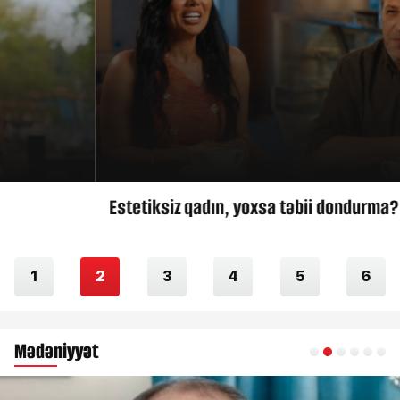
Estetiksiz qadın, yoxsa təbii dondurma?
1
2
3
4
5
6
Mədəniyyət