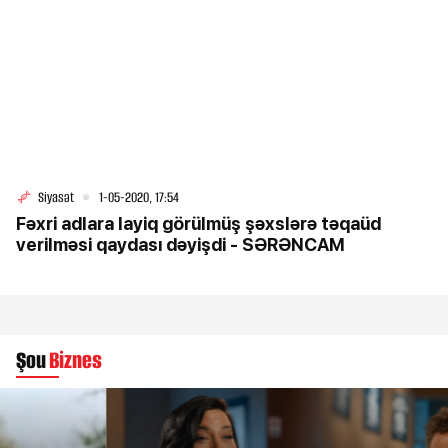
Siyasət
1-05-2020, 17:54
Fəxri adlara layiq görülmüş şəxslərə təqaüd
verilməsi qaydası dəyişdi - SƏRƏNCAM
Şou
Biznes