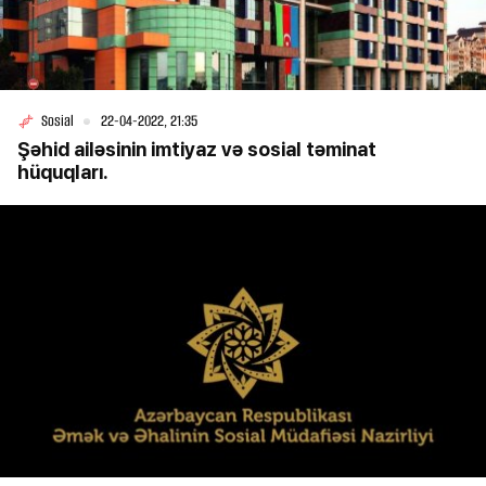
Sosial
22-04-2022, 21:35
Şəhid ailəsinin imtiyaz və sosial təminat
hüquqları.