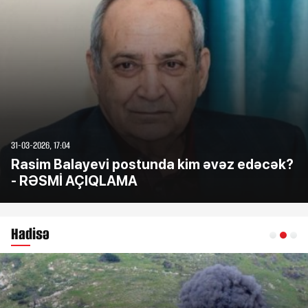
31-03-2026, 17:04
Rasim Balayevi postunda kim əvəz edəcək?
- RƏSMİ AÇIQLAMA
Hadisə