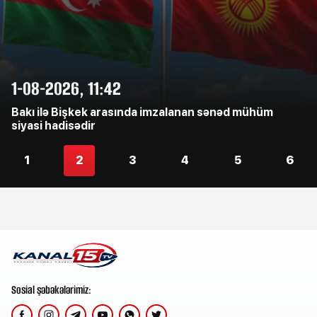
1-08-2026, 11:42
Bakı ilə Bişkek arasında imzalanan sənəd mühüm
siyasi hadisədir
1
2
3
4
5
6
Sosial şəbəkələrimiz: