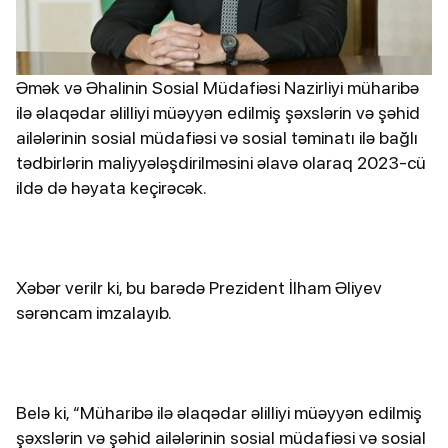
Əmək və Əhalinin Sosial Müdafiəsi Nazirliyi müharibə
ilə əlaqədar əlilliyi müəyyən edilmiş şəxslərin və şəhid
ailələrinin sosial müdafiəsi və sosial təminatı ilə bağlı
tədbirlərin maliyyələşdirilməsini əlavə olaraq 2023-cü
ildə də həyata keçirəcək.
Xəbər verilr ki, bu barədə Prezident İlham Əliyev
sərəncam imzalayıb.
Belə ki, “Müharibə ilə əlaqədar əlilliyi müəyyən edilmiş
şəxslərin və şəhid ailələrinin sosial müdafiəsi və sosial