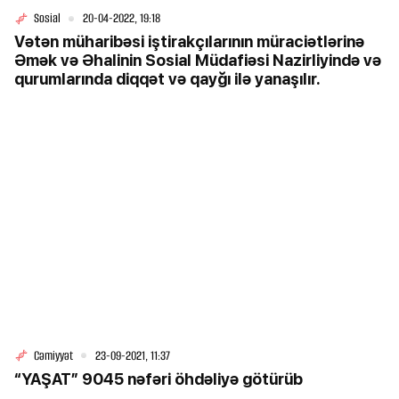
Sosial
20-04-2022, 19:18
Vətən müharibəsi iştirakçılarının müraciətlərinə
Əmək və Əhalinin Sosial Müdafiəsi Nazirliyində və
qurumlarında diqqət və qayğı ilə yanaşılır.
Cəmiyyət
23-09-2021, 11:37
“YAŞAT” 9045 nəfəri öhdəliyə götürüb