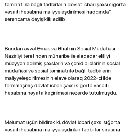
təminatı ilə bağlı tədbirlərin dövlət icbari şəxsi sığorta
vəsaiti hesabına maliyyələşdirilməsi haqqında”
sərəncama dəyişiklik edilib.
Bundan əvvəl Əmək və Əhalinin Sosial Müdafiəsi
Nazirliyi tərəfindən müharibə ilə əlaqədar əlilliyi
müəyyən edilmiş şəxslərin və şəhid ailələrinin sosial
müdafiəsi və sosial təminatı ilə bağlı tədbirlərin
maliyyələşdirilməsinin əlavə olaraq 2022-ci ildə
formalaşmış dövlət icbari şəxsi sığorta vəsaiti
hesabına həyata keçirilməsi nəzərdə tutulmuşdu.
Məlumat üçün bildirək ki, dövlət icbari şəxsi sığorta
vəsaiti hesabına maliyyələşdirilən tədbirlər sırasına