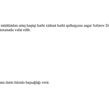
üddətdən artıq həqiqi hərbi xidmət hərbi qulluqçusu əsgər Səfərov Da
təxanada vəfat edib.
na dərin hüznlə başsağlığı verir.