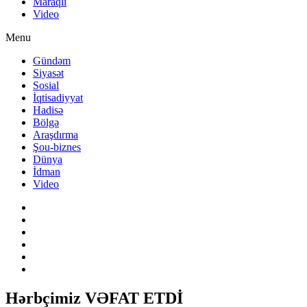
Maraqlı
Video
Menu
Gündəm
Siyasət
Sosial
İqtisadiyyat
Hadisə
Bölgə
Araşdırma
Şou-biznes
Dünya
İdman
Video
Hərbçimiz VƏFAT ETDİ