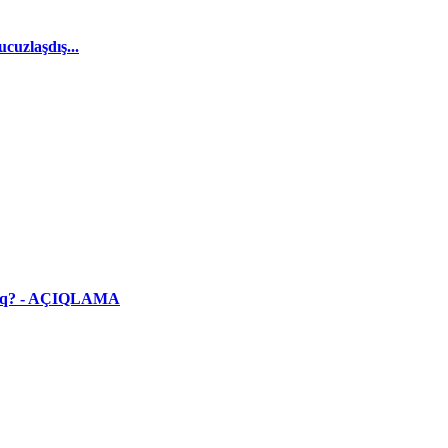
cuzlaşdış...
yacaq? - AÇIQLAMA