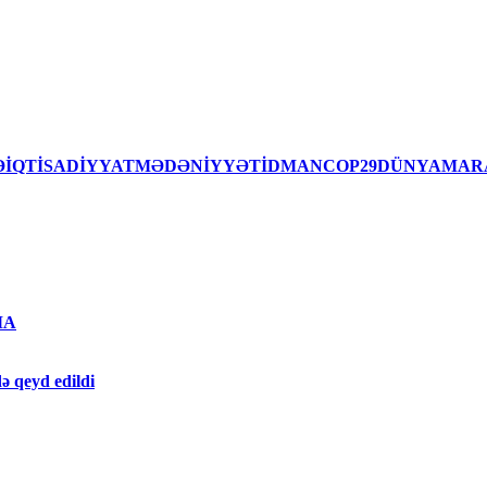
İSƏİQTİSADİYYATMƏDƏNİYYƏTİDMANCOP29DÜNYAMAR
MA
ə qeyd edildi