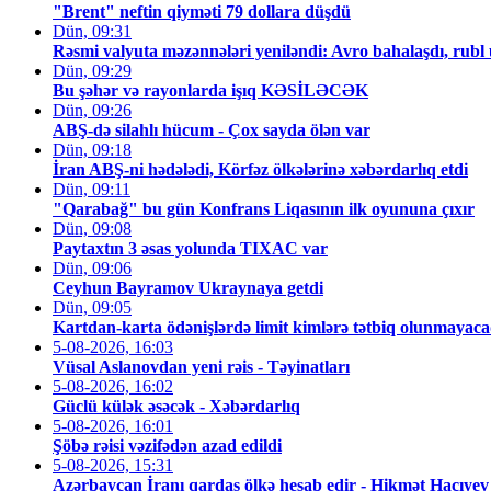
"Brent" neftin qiyməti 79 dollara düşdü
Dün, 09:31
Rəsmi valyuta məzənnələri yeniləndi: Avro bahalaşdı, rubl u
Dün, 09:29
Bu şəhər və rayonlarda işıq KƏSİLƏCƏK
Dün, 09:26
ABŞ-də silahlı hücum - Çox sayda ölən var
Dün, 09:18
İran ABŞ-ni hədələdi, Körfəz ölkələrinə xəbərdarlıq etdi
Dün, 09:11
"Qarabağ" bu gün Konfrans Liqasının ilk oyununa çıxır
Dün, 09:08
Paytaxtın 3 əsas yolunda TIXAC var
Dün, 09:06
Ceyhun Bayramov Ukraynaya getdi
Dün, 09:05
Kartdan-karta ödənişlərdə limit kimlərə tətbiq olunma
5-08-2026, 16:03
Vüsal Aslanovdan yeni rəis - Təyinatları
5-08-2026, 16:02
Güclü külək əsəcək - Xəbərdarlıq
5-08-2026, 16:01
Şöbə rəisi vəzifədən azad edildi
5-08-2026, 15:31
Azərbaycan İranı qardaş ölkə hesab edir - Hikmət Hacıyev