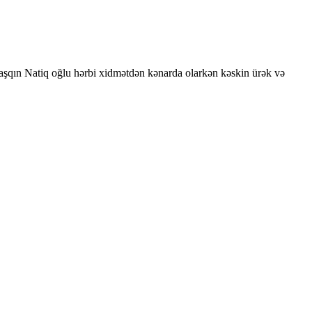
şqın Natiq oğlu hərbi xidmətdən kənarda olarkən kəskin ürək və