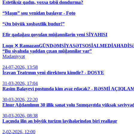
Estetiksiz qadın, yoxsa təbii dondurma?
“Maşın” şou yenidən başlayır - Foto
“Ən böyük xoşbəxtlik budur!”
Efir qadağası qoyulan müğənnilərin yeni SİYAHISI
Loqo ✕ RamazanGÜNDƏMSİYASƏTSOSİALMEDİAHAD
“Bu siyahıda yaddan çıxan müğənnilər var”
Mədəniyyət
24-07-2026, 13:58
İrəvan Teatrının yeni direktoru kimdir? - DOSYE
31-03-2026, 17:04
Rasim Balayevi postunda kim əvəz edəcək? - RƏSMİ AÇIQLA
30-03-2026, 22:20
Elnur Ağdamlının 30 illik sənət yolu Sumqayıtda yüksək səviyyəd
30-03-2026, 08:38
Laçında ilin ən böyük turizm layihələrindən biri reallaşır
2-02-2026, 12:00