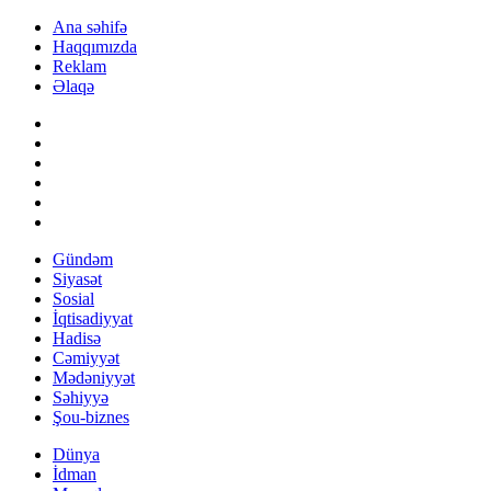
Ana səhifə
Haqqımızda
Reklam
Əlaqə
Gündəm
Siyasət
Sosial
İqtisadiyyat
Hadisə
Cəmiyyət
Mədəniyyət
Səhiyyə
Şou-biznes
Dünya
İdman