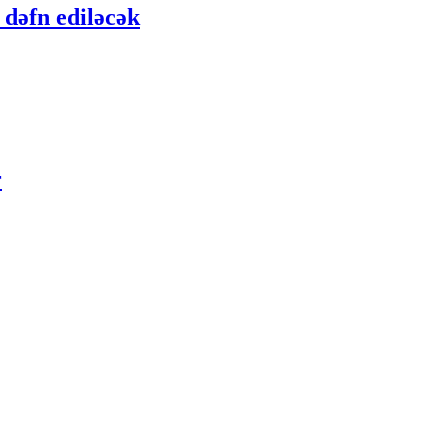
dəfn ediləcək
r