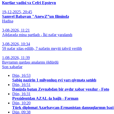
Kurtlar vadisi və Cefri Epşteyn
19-12-2025, 20:45
Samvel Babayan "AnewZ”un filmində
Hadisə
3-08-2026, 11:21
Ağdərədə mina partladı - İki nəfər yaralandı
3-08-2026, 10:34
59 nəfər xilas edilib, 7 nəfərin meyiti təhvil verilib
1-08-2026, 11:39
Bayramın qardaşı analarını öldürdü
Son xəbərlər
Dün, 16:53
Sabiq nazirin 1 milyonluq evi yarı qiymətə satıldı
Dün, 16:51
Dənizdə batan Zeynəbdən bir aydır xəbər yoxdur - Foto
Dün, 16:31
Prezidentdən AZAL-la bağlı - Fərman
Dün, 10:20
Türk diplomat Azərbaycan-Ermənistan danışıqlarının bəzi d
Dün, 09:38