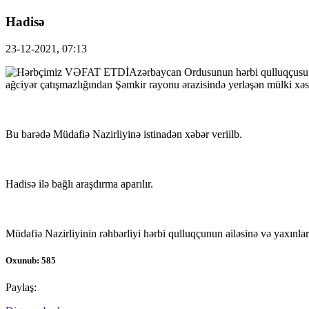
Hadisə
23-12-2021, 07:13
Azərbaycan Ordusunun hərbi qulluqçusu m
ağciyər çatışmazlığından Şəmkir rayonu ərazisində yerləşən mülki xəs
Bu barədə Müdafiə Nazirliyinə istinadən xəbər veriilb.
Hadisə ilə bağlı araşdırma aparılır.
Müdafiə Nazirliyinin rəhbərliyi hərbi qulluqçunun ailəsinə və yaxınları
Oxunub: 585
Paylaş: