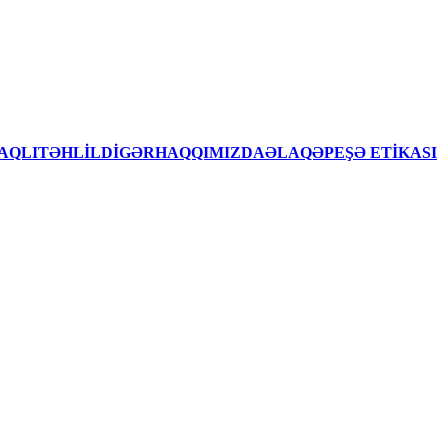
AQLITƏHLİLDİGƏRHAQQIMIZDAƏLAQƏPEŞƏ ETİKASI