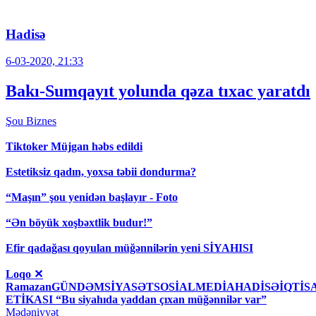
Hadisə
6-03-2020, 21:33
Bakı-Sumqayıt yolunda qəza tıxac yaratdı
Şou
Biznes
Tiktoker Müjgan həbs edildi
Estetiksiz qadın, yoxsa təbii dondurma?
“Maşın” şou yenidən başlayır - Foto
“Ən böyük xoşbəxtlik budur!”
Efir qadağası qoyulan müğənnilərin yeni SİYAHISI
Loqo ✕
RamazanGÜNDƏMSİYASƏTSOSİALMEDİAHADİSƏİQT
ETİKASI “Bu siyahıda yaddan çıxan müğənnilər var”
Mədəniyyət