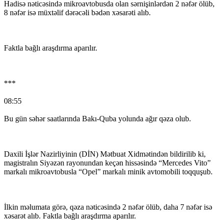
Hadisə nəticəsində mikroavtobusda olan sərnişinlərdən 2 nəfər ölüb,
8 nəfər isə müxtəlif dərəcəli bədən xəsarəti alıb.
Faktla bağlı araşdırma aparılır.
***
08:55
Bu gün səhər saatlarında Bakı-Quba yolunda ağır qəza olub.
Daxili İşlər Nazirliyinin (DİN) Mətbuat Xidmətindən bildirilib ki,
magistralın Siyəzən rayonundan keçən hissəsində “Mercedes Vito”
markalı mikroavtobusla “Opel” markalı minik avtomobili toqquşub.
İlkin məlumata görə, qəza nəticəsində 2 nəfər ölüb, daha 7 nəfər isə
xəsarət alıb. Faktla bağlı araşdırma aparılır.