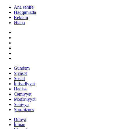
Ana səhifə
Haqqımızda
Reklam
Əlaqə
Gündəm
Siyasət
Sosial
İqtisadiyyat
Hadisə
Cəmiyyət
Mədəniyyət
Səhiyyə
Şou-biznes
Dünya
İdman