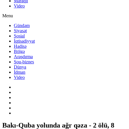
Maraqlı
Video
Menu
Gündəm
Siyasət
Sosial
İqtisadiyyat
Hadisə
Bölgə
Araşdırma
Şou-biznes
Dünya
İdman
Video
Bakı-Quba yolunda ağr qəza - 2 ölü, 8