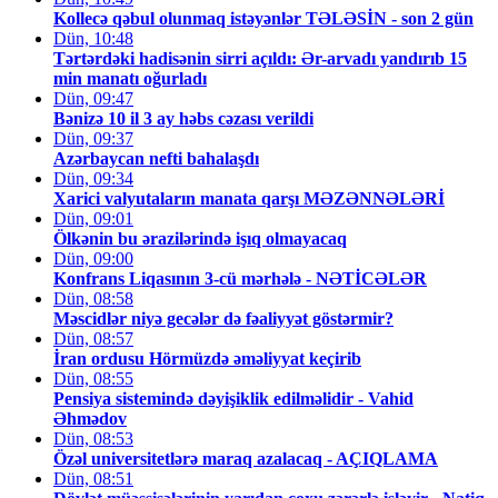
Kollecə qəbul olunmaq istəyənlər TƏLƏSİN - son 2 gün
Dün, 10:48
Tərtərdəki hadisənin sirri açıldı: Ər-arvadı yandırıb 15
min manatı oğurladı
Dün, 09:47
Bənizə 10 il 3 ay həbs cəzası verildi
Dün, 09:37
Azərbaycan nefti bahalaşdı
Dün, 09:34
Xarici valyutaların manata qarşı MƏZƏNNƏLƏRİ
Dün, 09:01
Ölkənin bu ərazilərində işıq olmayacaq
Dün, 09:00
Konfrans Liqasının 3-cü mərhələ - NƏTİCƏLƏR
Dün, 08:58
Məscidlər niyə gecələr də fəaliyyət göstərmir?
Dün, 08:57
İran ordusu Hörmüzdə əməliyyat keçirib
Dün, 08:55
Pensiya sistemində dəyişiklik edilməlidir - Vahid
Əhmədov
Dün, 08:53
Özəl universitetlərə maraq azalacaq - AÇIQLAMA
Dün, 08:51