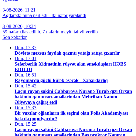
3-08-2026, 11:21
Ağdərədə mina partladı - İki nəfər yaralandı
3-08-2026, 10:34
59 nəfər xilas edilib, 7 nəfərin meyiti təhvil verilib
Son xəbərlər
Dün, 17:37
Dövlətə məxsus faydalı qazıntı yatağı satışa çıxarılır
Dün, 17:01
Səfərbərlik Xidmətinin rüşvət alan əməkdaşları HƏBS
EDİLDİ
Dün, 16:51
Rayonlarda güclü külək əsəcək - Xəbərdarlıq
Dün, 15:42
Laçın rayon sakini Cabbarova Nuranə Turab qızı Orxan
həkimin qanunsuz əməllərindən Mehriban Xanım
Əliyevaya çağrış etdi
Dün, 15:33
Bir vaxtlar oğlanların ilk seçimi olan Polis Akademiyası
hələ də populyardır?
Dün, 15:25
Laçın rayon sakini Cabbarova Nuranə Turab qızı Orxan
həkimin qanunsuz əməllərindən Baş prakror Kamran