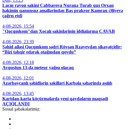
Dün, 15:25
Laçın rayon sakini Cabbarova Nuranə Turab qızı Orxan
həkimin qanunsuz əməllərindən Baş prakror Kamran Əliyevə
çağrış etdi
4-08-2026, 15:54
"Qaçqınkom"dan Xocalı sakinlərinin iddialarına CAVAB
4-08-2026, 23:39
Şəhid ailəsi Qaçqınkom sədri Rövşən Rzayevdən şikayətçidir:
“Bizi təhqir edərək otağından qovdu”
4-08-2026, 12:18
Avqustun 13-də meteor yağışı olacaq
4-08-2026, 12:01
Azərbaycanlı şəhidlərin şəkilləri Kərbəla şəhərində asılıb
4-08-2026, 13:45
Kartdan-karta köçürmələrdə yeni qaydaların məqsədi
AÇIQLANDI
Sosial şəbəkələrimiz: