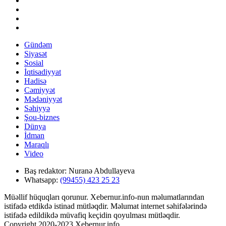
Gündəm
Siyasət
Sosial
İqtisadiyyat
Hadisə
Cəmiyyət
Mədəniyyət
Səhiyyə
Şou-biznes
Dünya
İdman
Maraqlı
Video
Baş redaktor:
Nuranə Abdullayeva
Whatsapp:
(99455) 423 25 23
Müəllif hüquqları qorunur. Xebernur.info-nun məlumatlarından
istifadə etdikdə istinad mütləqdir. Məlumat internet səhifələrində
istifadə edildikdə müvafiq keçidin qoyulması mütləqdir.
Copyright 2020-2023 Xebernur.info