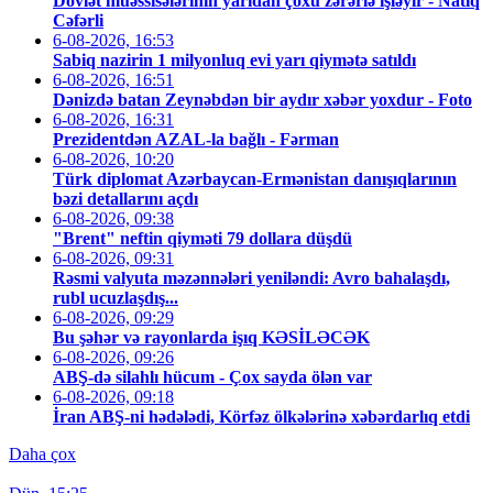
Dövlət müəssisələrinin yarıdan çoxu zərərlə işləyir - Natiq
Cəfərli
6-08-2026, 16:53
Sabiq nazirin 1 milyonluq evi yarı qiymətə satıldı
6-08-2026, 16:51
Dənizdə batan Zeynəbdən bir aydır xəbər yoxdur - Foto
6-08-2026, 16:31
Prezidentdən AZAL-la bağlı - Fərman
6-08-2026, 10:20
Türk diplomat Azərbaycan-Ermənistan danışıqlarının
bəzi detallarını açdı
6-08-2026, 09:38
"Brent" neftin qiyməti 79 dollara düşdü
6-08-2026, 09:31
Rəsmi valyuta məzənnələri yeniləndi: Avro bahalaşdı,
rubl ucuzlaşdış...
6-08-2026, 09:29
Bu şəhər və rayonlarda işıq KƏSİLƏCƏK
6-08-2026, 09:26
ABŞ-də silahlı hücum - Çox sayda ölən var
6-08-2026, 09:18
İran ABŞ-ni hədələdi, Körfəz ölkələrinə xəbərdarlıq etdi
Daha çox