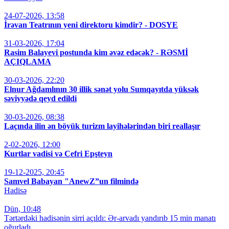
24-07-2026, 13:58
İrəvan Teatrının yeni direktoru kimdir? - DOSYE
31-03-2026, 17:04
Rasim Balayevi postunda kim əvəz edəcək? - RƏSMİ
AÇIQLAMA
30-03-2026, 22:20
Elnur Ağdamlının 30 illik sənət yolu Sumqayıtda yüksək
səviyyədə qeyd edildi
30-03-2026, 08:38
Laçında ilin ən böyük turizm layihələrindən biri reallaşır
2-02-2026, 12:00
Kurtlar vadisi və Cefri Epşteyn
19-12-2025, 20:45
Samvel Babayan "AnewZ”un filmində
Hadisə
Dün, 10:48
Tərtərdəki hadisənin sirri açıldı: Ər-arvadı yandırıb 15 min manatı
oğurladı