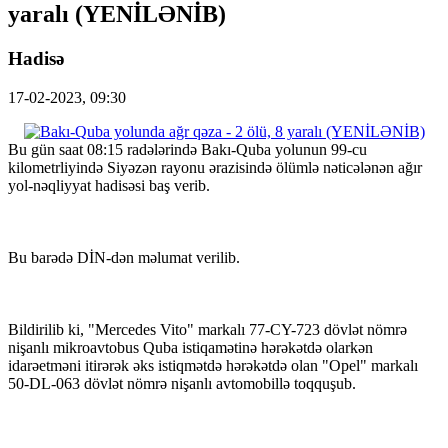
yaralı (YENİLƏNİB)
Hadisə
17-02-2023, 09:30
Bu gün saat 08:15 radələrində Bakı-Quba yolunun 99-cu
kilometrliyində Siyəzən rayonu ərazisində ölümlə nəticələnən ağır
yol-nəqliyyat hadisəsi baş verib.
Bu barədə DİN-dən məlumat verilib.
Bildirilib ki, "Mercedes Vito" markalı 77-CY-723 dövlət nömrə
nişanlı mikroavtobus Quba istiqamətinə hərəkətdə olarkən
idarəetməni itirərək əks istiqmətdə hərəkətdə olan "Opel" markalı
50-DL-063 dövlət nömrə nişanlı avtomobillə toqquşub.