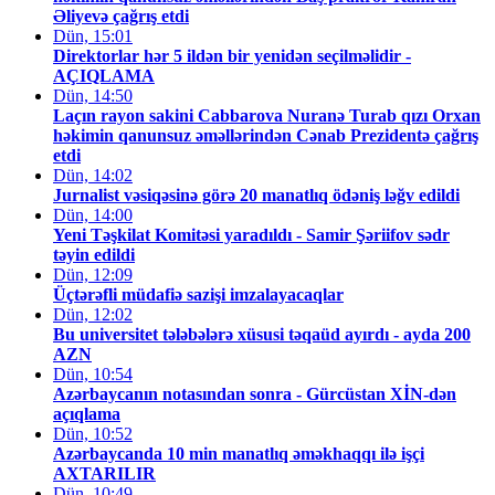
Əliyevə çağrış etdi
Dün, 15:01
Direktorlar hər 5 ildən bir yenidən seçilməlidir -
AÇIQLAMA
Dün, 14:50
Laçın rayon sakini Cabbarova Nuranə Turab qızı Orxan
həkimin qanunsuz əməllərindən Cənab Prezidentə çağrış
etdi
Dün, 14:02
Jurnalist vəsiqəsinə görə 20 manatlıq ödəniş ləğv edildi
Dün, 14:00
Yeni Təşkilat Komitəsi yaradıldı - Samir Şəriifov sədr
təyin edildi
Dün, 12:09
Üçtərəfli müdafiə sazişi imzalayacaqlar
Dün, 12:02
Bu universitet tələbələrə xüsusi təqaüd ayırdı - ayda 200
AZN
Dün, 10:54
Azərbaycanın notasından sonra - Gürcüstan XİN-dən
açıqlama
Dün, 10:52
Azərbaycanda 10 min manatlıq əməkhaqqı ilə işçi
AXTARILIR
Dün, 10:49