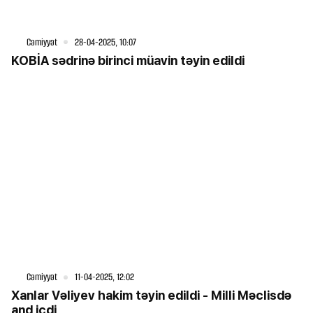
Cəmiyyət
28-04-2025, 10:07
KOBİA sədrinə birinci müavin təyin edildi
Cəmiyyət
11-04-2025, 12:02
Xanlar Vəliyev hakim təyin edildi - Milli Məclisdə
and içdi