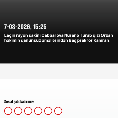
7-08-2026, 15:25
Laçın rayon sakini Cabbarova Nuranə Turab qızı Orxan
həkimin qanunsuz əməllərindən Baş prakror Kamran
Əliyevə çağrış etdi
Sosial şəbəkələrimiz: