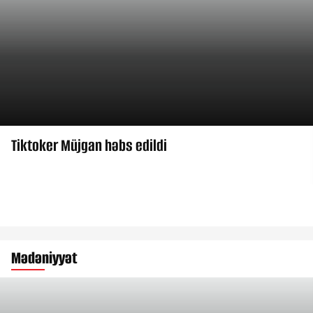
Tiktoker Müjgan həbs edildi
Mədəniyyət