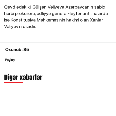
Qeyd edək ki, Gülşən Vəliyeva Azərbaycanın sabiq
hərbi prokuroru, ədliyyə general-leytenantı, hazırda
isə Konstitusiya Məhkəməsinin hakimi olan Xanlar
Vəliyevin qızıdır.
Oxunub: 85
Paylaş:
Digər xəbərlər