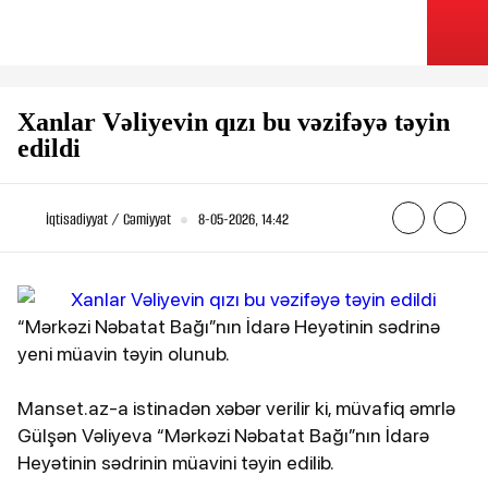
Xanlar Vəliyevin qızı bu vəzifəyə təyin
edildi
İqtisadiyyat / Cəmiyyət
8-05-2026, 14:42
“Mərkəzi Nəbatat Bağı”nın İdarə Heyətinin sədrinə
yeni müavin təyin olunub.
Manset.az-a istinadən xəbər verilir ki, müvafiq əmrlə
Gülşən Vəliyeva “Mərkəzi Nəbatat Bağı”nın İdarə
Heyətinin sədrinin müavini təyin edilib.