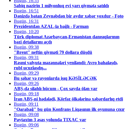
Bugün, 16:53
Sabiq nazirin 1 milyonluq evi yarı qiymətə satıldı
Bugün, 16:51
Dənizdə batan Zeynəbdən bir aydır xəbər yoxdur - Foto
Bugün, 16:31
Prezidentdən AZAL-la bağlı - Fərman
Bugün, 10:20
Türk diplomat Azərbaycan-Ermənistan danışıqlarının
bəzi detallarını açdı
Bugün, 09:38
"Brent" neftin qiyməti 79 dollara düşdü
Bugün, 09:31
Rəsmi valyuta məzənnələri yeniləndi: Avro bahalaşdı,
rubl ucuzlaşdış...
Bugün, 09:29
Bu şəhər və rayonlarda işıq KƏSİLƏCƏK
Bugün, 09:26
ABŞ-də silahlı hücum - Çox sayda ölən var
Bugün, 09:18
İran ABŞ-ni hədələdi, Körfəz ölkələrinə xəbərdarlıq etdi
Bugün, 09:11
"Qarabağ" bu gün Konfrans Liqasının ilk oyununa çıxır
Bugün, 09:08
Paytaxtın 3 əsas yolunda TIXAC var
Bugün, 09:06