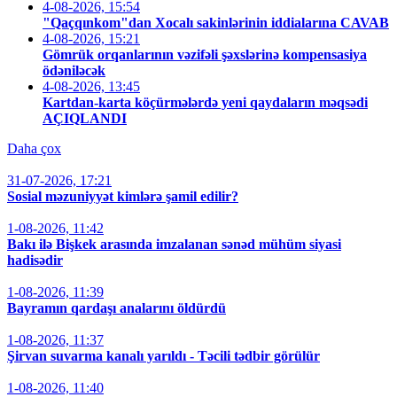
4-08-2026, 15:54
"Qaçqınkom"dan Xocalı sakinlərinin iddialarına CAVAB
4-08-2026, 15:21
Gömrük orqanlarının vəzifəli şəxslərinə kompensasiya
ödəniləcək
4-08-2026, 13:45
Kartdan-karta köçürmələrdə yeni qaydaların məqsədi
AÇIQLANDI
Daha çox
31-07-2026, 17:21
Sosial məzuniyyət kimlərə şamil edilir?
1-08-2026, 11:42
Bakı ilə Bişkek arasında imzalanan sənəd mühüm siyasi
hadisədir
1-08-2026, 11:39
Bayramın qardaşı analarını öldürdü
1-08-2026, 11:37
Şirvan suvarma kanalı yarıldı - Təcili tədbir görülür
1-08-2026, 11:40