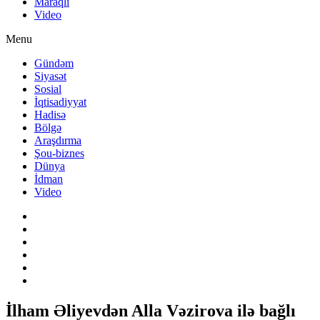
Maraqlı
Video
Menu
Gündəm
Siyasət
Sosial
İqtisadiyyat
Hadisə
Bölgə
Araşdırma
Şou-biznes
Dünya
İdman
Video
İlham Əliyevdən Alla Vəzirova ilə bağlı