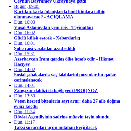
Ceyhun Bayramov Ukraynaya getdi
Bugün, 09:05
Kartdan-karta ödənişlərdə limit kimlərə tətbiq
olunmayacaq? - AÇIQLAMA
Dün, 16:03
Vüsal Aslanovdan yeni rəis - Təyinatları
Dün, 16:02
Güclü külək əsəcək - Xəbərdarlıq
Dün, 16:01
Şöbə rəisi vəzifədən azad edildi
Dün, 15:31
Azərbaycan İranı qardaş ölkə hesab edir - Hikmət
Hacıyev
Dün, 14:02
Sosial şəbəkələrdə yaş tələblərini pozanlar bu qədər
cərimələnəcək
Dün, 14:01
Zəngəzur dəhlizi ilə bağlı yeni PROQNOZ
Dün, 13:59
Vətən həsrəti bitənlərin sayı artır: daha 27 ailə doğma
evinə köçdü
Dün, 11:24
Dövlət Agentliyinin sədrinə müavin təyin olundu
Dün, 11:17
Taksi sürücüləri üçün imtahan keçiriləcək