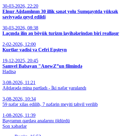
30-03-2026, 22:20
Elnur Ağdamlının 30 illik sənət yolu Sumqayıtda yüksək
səviyyədə qeyd edildi
30-03-2026, 08:38
Laçında ilin ən böyük turizm layihələrindən biri reallaşır
2-02-2026, 12:00
Kurtlar vadisi və Cefri Epşteyn
19-12-2025, 20:45
Samvel Babayan "AnewZ”un filmində
Hadisə
3-08-2026, 11:21
Ağdərədə mina partladı - İki nəfər yaralandı
3-08-2026, 10:34
59 nəfər xilas edilib, 7 nəfərin meyiti təhvil verilib
1-08-2026, 11:39
Bayramın qardaşı analarını öldürdü
Son xəbərlər