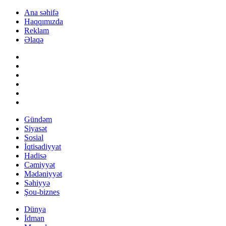
Ana səhifə
Haqqımızda
Reklam
Əlaqə
Gündəm
Siyasət
Sosial
İqtisadiyyat
Hadisə
Cəmiyyət
Mədəniyyət
Səhiyyə
Şou-biznes
Dünya
İdman