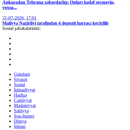
Ankaradan Tehrana xəbərdarlıq: Onları hədəf seçməyin,
yoxsa...
31-07-2026, 17:01
Maliyyə Nazirliyi tərəfindən 4 depozit hərracı keçirilib
Sosial şəbəkələrimiz:
Gündəm
Siyasət
Sosial
İqtisadiyyat
Hadisə
Cəmiyyət
Mədəniyyət
Səhiyyə
Şou-biznes
Dünya
İdman