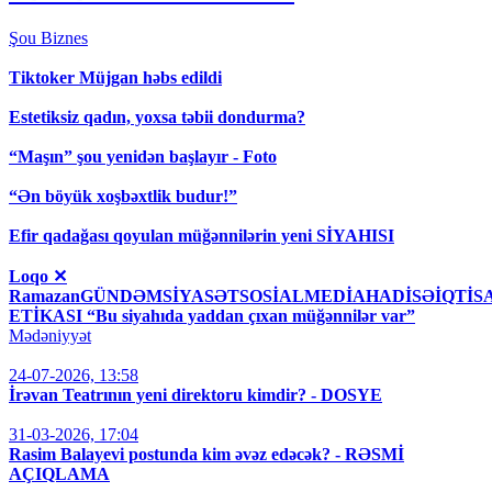
Şou
Biznes
Tiktoker Müjgan həbs edildi
Estetiksiz qadın, yoxsa təbii dondurma?
“Maşın” şou yenidən başlayır - Foto
“Ən böyük xoşbəxtlik budur!”
Efir qadağası qoyulan müğənnilərin yeni SİYAHISI
Loqo ✕
RamazanGÜNDƏMSİYASƏTSOSİALMEDİAHADİSƏİQT
ETİKASI “Bu siyahıda yaddan çıxan müğənnilər var”
Mədəniyyət
24-07-2026, 13:58
İrəvan Teatrının yeni direktoru kimdir? - DOSYE
31-03-2026, 17:04
Rasim Balayevi postunda kim əvəz edəcək? - RƏSMİ
AÇIQLAMA