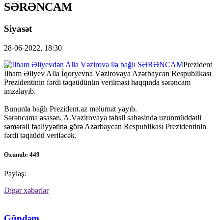
SƏRƏNCAM
Siyasət
28-06-2022, 18:30
Prezident
İlham Əliyev Alla İqoryevna Vəzirovaya Azərbaycan Respublikası
Prezidentinin fərdi təqaüdünün verilməsi haqqında sərəncam
imzalayıb.
Bununla bağlı Prezident.az məlumat yayıb.
Sərəncama əsasən, A.Vəzirovaya təhsil sahəsində uzunmüddətli
səmərəli fəaliyyətinə görə Azərbaycan Respublikası Prezidentinin
fərdi təqaüdü veriləcək.
Oxunub: 449
Paylaş:
Digər xəbərlər
Gündəm