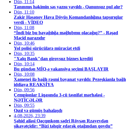
Dün, 11:14
Tanınmış həkimin səs yazısı yayıldı - Qanunsuz pul alır?
Dün, 11:10
Zakir Həsənov Hava Döyüş Komandanlığına tapşırıqlar
verdi - VİDEO
Dün, 11:08
“İndi biz bu bayağılığa məğlubmu olacağıq?” - Rəşad
Məcid narazıdır
Dün, 10:46
Yol polisi sürücülərə müraciət etdi
Dün, 10:35
"Xalq Bank"dan girovsuz biznes krediti
Dün, 10:14
Bu gündən MİQ-ə vakansiya seçimi BAŞLAYIR
Dün, 10:08
Xamenei ilə bağlı rəsmi bəyanat yayıldı: Pezeşkianla bağlı
iddiaya REAKSİYA
Dün, 09:56
Çempionlar Liqasında 3-cü təsnifat mərhələsi -
NƏTİCƏLƏR
Dün, 09:55
Qızıl və gümüş bahalaşdı
4-08-2026, 23:39
Şəhid ailəsi Qaçqınkom sədri Rövşən Rzayevdən
şikayətçidir: “Bizi təhqir edərək otağından qovdu”