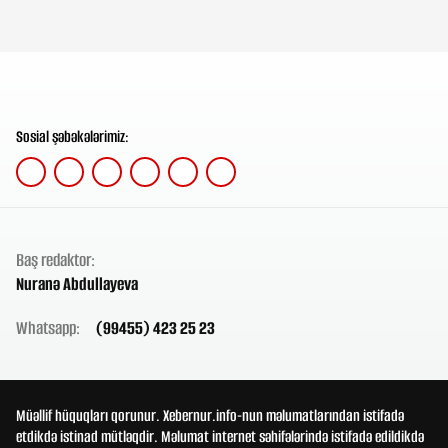
Sosial şəbəkələrimiz:
Baş redaktor:
Nuranə Abdullayeva
Whatsapp:
(99455) 423 25 23
Müəllif hüquqları qorunur. Xebernur.info-nun məlumatlarından istifadə
etdikdə istinad mütləqdir. Məlumat internet səhifələrində istifadə edildikdə