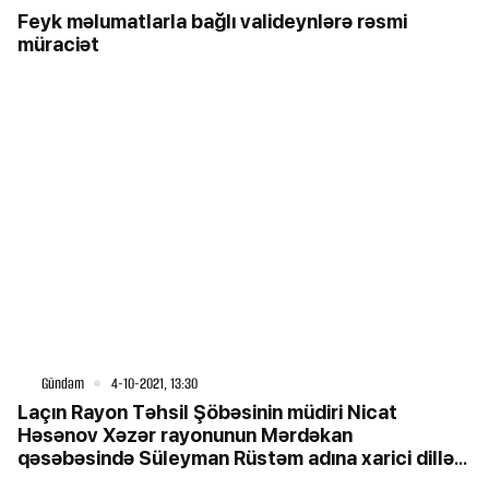
Feyk məlumatlarla bağlı valideynlərə rəsmi
müraciət
Gündəm
4-10-2021, 13:30
Laçın Rayon Təhsil Şöbəsinin müdiri Nicat
Həsənov Xəzər rayonunun Mərdəkan
qəsəbəsində Süleyman Rüstəm adına xarici dillər
təmayüllü gimnaziyanın həyətində yerləşən