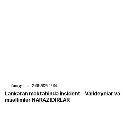
Cəmiyyət
2-08-2025, 16:04
Lənkəran məktəbində insident - Valideynlər və
müəllimlər NARAZIDIRLAR