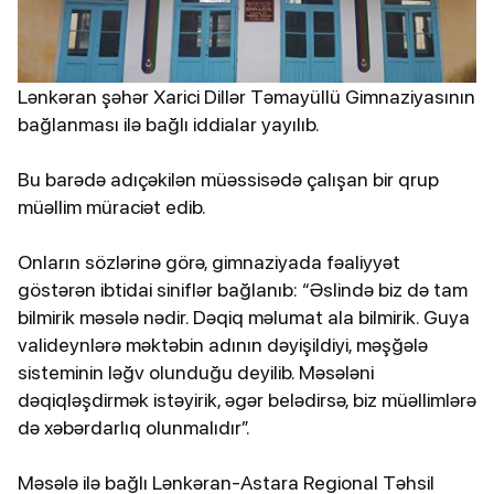
Lənkəran şəhər Xarici Dillər Təmayüllü Gimnaziyasının
bağlanması ilə bağlı iddialar yayılıb.
Bu barədə adıçəkilən müəssisədə çalışan bir qrup
müəllim müraciət edib.
Onların sözlərinə görə, gimnaziyada fəaliyyət
göstərən ibtidai siniflər bağlanıb: “Əslində biz də tam
bilmirik məsələ nədir. Dəqiq məlumat ala bilmirik. Guya
valideynlərə məktəbin adının dəyişildiyi, məşğələ
sisteminin ləğv olunduğu deyilib. Məsələni
dəqiqləşdirmək istəyirik, əgər belədirsə, biz müəllimlərə
də xəbərdarlıq olunmalıdır”.
Məsələ ilə bağlı Lənkəran-Astara Regional Təhsil