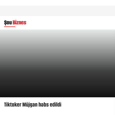
rayonun 32 nömrəli tam orta məktəbində olub.
Şou
Biznes
Tiktoker Müjgan həbs edildi