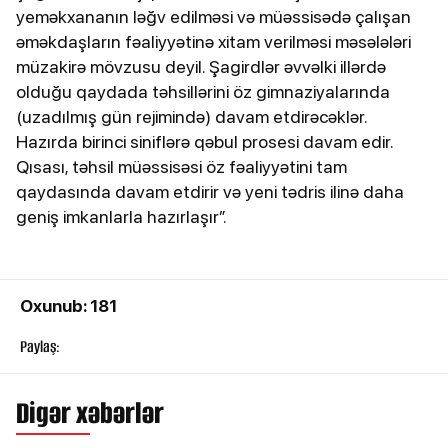
yeməkxananın ləğv edilməsi və müəssisədə çalışan
əməkdaşların fəaliyyətinə xitam verilməsi məsələləri
müzakirə mövzusu deyil. Şagirdlər əvvəlki illərdə
olduğu qaydada təhsillərini öz gimnaziyalarında
(uzadılmış gün rejimində) davam etdirəcəklər.
Hazırda birinci siniflərə qəbul prosesi davam edir.
Qısası, təhsil müəssisəsi öz fəaliyyətini tam
qaydasında davam etdirir və yeni tədris ilinə daha
geniş imkanlarla hazırlaşır”.
Oxunub: 181
Paylaş:
Digər xəbərlər