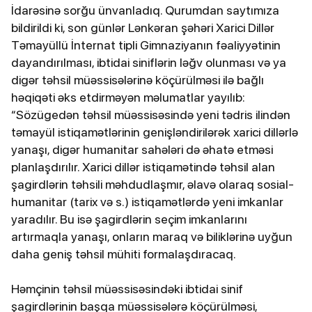
İdarəsinə sorğu ünvanladıq. Qurumdan saytımıza
bildirildi ki, son günlər Lənkəran şəhəri Xarici Dillər
Təmayüllü İnternat tipli Gimnaziyanın fəaliyyətinin
dayandırılması, ibtidai siniflərin ləğv olunması və ya
digər təhsil müəssisələrinə köçürülməsi ilə bağlı
həqiqəti əks etdirməyən məlumatlar yayılıb:
“Sözügedən təhsil müəssisəsində yeni tədris ilindən
təmayül istiqamətlərinin genişləndirilərək xarici dillərlə
yanaşı, digər humanitar sahələri də əhatə etməsi
planlaşdırılır. Xarici dillər istiqamətində təhsil alan
şagirdlərin təhsili məhdudlaşmır, əlavə olaraq sosial-
humanitar (tarix və s.) istiqamətlərdə yeni imkanlar
yaradılır. Bu isə şagirdlərin seçim imkanlarını
artırmaqla yanaşı, onların maraq və biliklərinə uyğun
daha geniş təhsil mühiti formalaşdıracaq.
Həmçinin təhsil müəssisəsindəki ibtidai sinif
şagirdlərinin başqa müəssisələrə köçürülməsi,