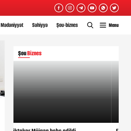
Mədəniyyət
Səhiyyə
Şou-biznes
Menu
Şou
Biznes