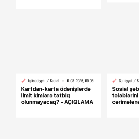
Loqo ✕
RamazanGÜNDƏM
DİSƏİQTİSADİYY
9DÜNYAMARAQLI
ƏLAQƏPEŞƏ ETİKA
çıxan müğənnilə
İqtisadiyyat / Sosial
6-08-2026, 09:05
Cəmiyyət / S
Kartdan-karta ödənişlərdə
Sosial şə
limit kimlərə tətbiq
tələblərin
olunmayacaq? - AÇIQLAMA
cərimələn
19-12-2025, 20:45
Samvel Babayan "An
filmində