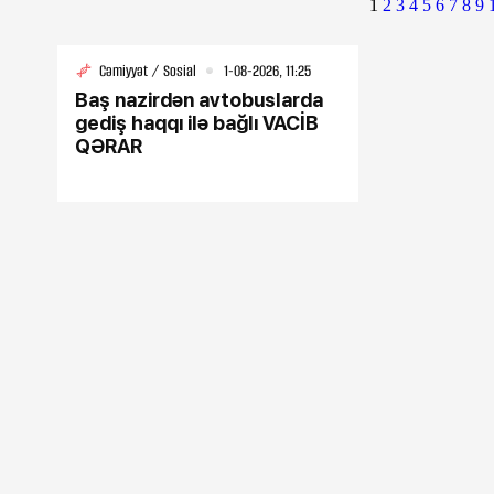
1
2
3
4
5
6
7
8
9
Cəmiyyət / Sosial
1-08-2026, 11:25
Baş nazirdən avtobuslarda
gediş haqqı ilə bağlı VACİB
QƏRAR