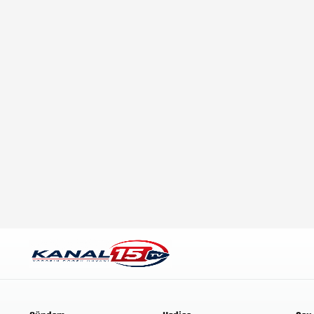
4-08-2026, 13:45
Kartdan-karta köçürmələrd
qaydaların məqsədi AÇIQL