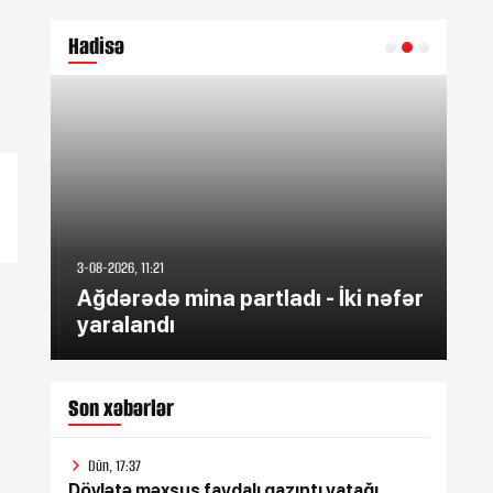
Hadisə
3-08-2026, 11:21
3-08-
:
Ağdərədə mina partladı - İki nəfər
59
ı
yaralandı
mey
Son xəbərlər
Dün, 17:37
Dövlətə məxsus faydalı qazıntı yatağı