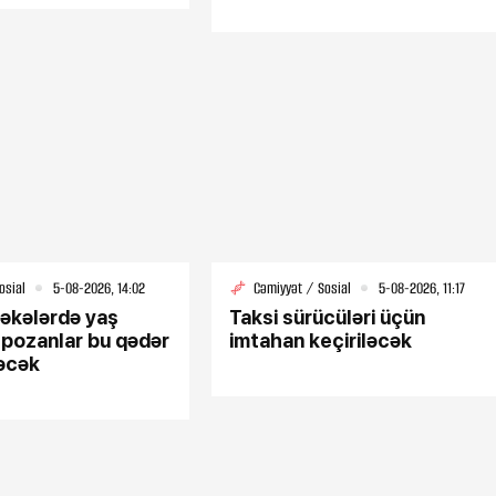
Tiktoker Müjgan həbs edild
SİYASƏTSOSİALMEDİAHA
ATMƏDƏNİYYƏTİDMANCOP2
TƏHLİLDİGƏRHAQQIMIZDA
SI “Bu siyahıda yaddan
r var”
osial
5-08-2026, 14:02
Cəmiyyət / Sosial
5-08-2026, 11:17
bəkələrdə yaş
Taksi sürücüləri üçün
i pozanlar bu qədər
imtahan keçiriləcək
əcək
24-07-2026, 13:58
ewZ”un
İrəvan Teatrının yeni direktoru
kimdir? - DOSYE