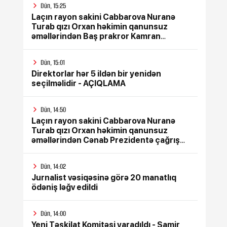
Dün, 15:25
Laçın rayon sakini Cabbarova Nuranə
Turab qızı Orxan həkimin qanunsuz
əməllərindən Baş prakror Kamran
Əliyevə çağrış etdi
Dün, 15:01
Direktorlar hər 5 ildən bir yenidən
seçilməlidir - AÇIQLAMA
Dün, 14:50
Laçın rayon sakini Cabbarova Nuranə
Turab qızı Orxan həkimin qanunsuz
əməllərindən Cənab Prezidentə çağrış
etdi
Dün, 14:02
Jurnalist vəsiqəsinə görə 20 manatlıq
ödəniş ləğv edildi
Dün, 14:00
Yeni Təşkilat Komitəsi yaradıldı - Samir