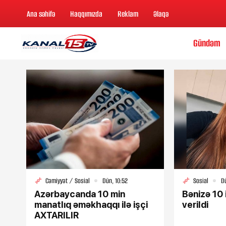
Ana səhifə
Haqqımızda
Reklam
Əlaqə
Gündəm
Cəmiyyət / Sosial
Dün, 10:52
Sosial
D
Azərbaycanda 10 min
Bənizə 10 
manatlıq əməkhaqqı ilə işçi
verildi
AXTARILIR