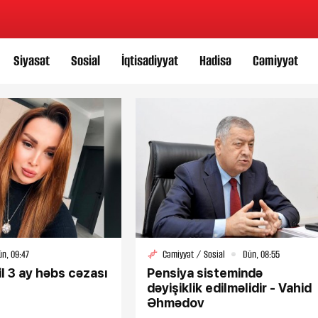
Siyasət
Sosial
İqtisadiyyat
Hadisə
Cəmiyyət
ün, 09:47
Cəmiyyət / Sosial
Dün, 08:55
il 3 ay həbs cəzası
Pensiya sistemində
dəyişiklik edilməlidir - Vahid
Əhmədov