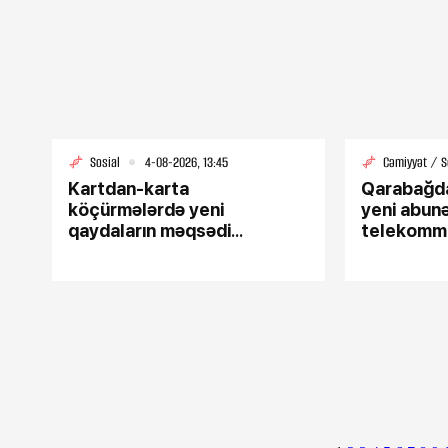
Sosial
4-08-2026, 13:45
Cəmiyyət / S
Kartdan-karta
Qarabağda
köçürmələrdə yeni
yeni abun
qaydaların məqsədi
telekomm
3-08-2026, 10:34
AÇIQLANDI
xidmətlər
59 nəfər xilas edilib, 7
meyiti təhvil verilib