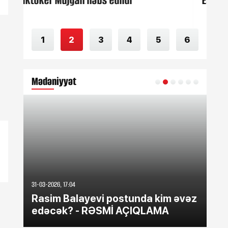
i
Estetiksiz qadın, yoxsa təbii dondurm
1
2
3
4
5
6
Mədəniyyət
31-03-2026, 17:04
30-0
Rasim Balayevi postunda kim əvəz
El
edəcək? - RƏSMİ AÇIQLAMA
Su
qe