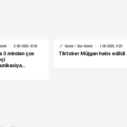
osial
3-08-2026, 10:35
Sosial / Şou-biznes
1-08-2026, 11:29
 3 mindən çox
Tiktoker Müjgan həbs edildi
əçi
unikasiya
Dün, 10:48
inə qoşuldu
 nəfərin
Tərtərdəki hadisənin sirri açıldı
Ər-arvadı yandırıb 15 min manat
oğurladı