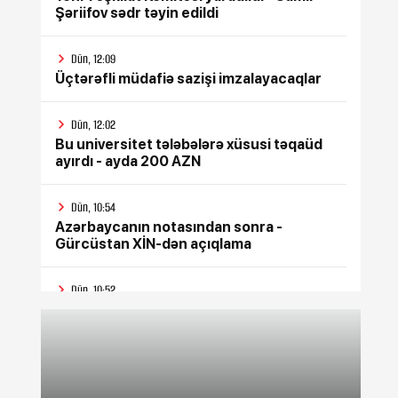
Şəriifov sədr təyin edildi
Dün, 12:09
Üçtərəfli müdafiə sazişi imzalayacaqlar
Dün, 12:02
Bu universitet tələbələrə xüsusi təqaüd
ayırdı - ayda 200 AZN
Dün, 10:54
Azərbaycanın notasından sonra -
Gürcüstan XİN-dən açıqlama
Dün, 10:52
Azərbaycanda 10 min manatlıq
əməkhaqqı ilə işçi AXTARILIR
Dün, 10:49
Kollecə qəbul olunmaq istəyənlər