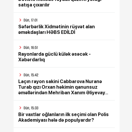
satışa çıxarılır
Dün, 17:01
Səfərbərlik Xidmətinin rüşvət alan
əməkdaşları HƏBS EDİLDİ
Dün, 16:51
Rayonlarda güclü külək əsəcək -
Xəbərdarlıq
Dün, 15:42
Laçın rayon sakini Cabbarova Nuranə
Turab qızı Orxan həkimin qanunsuz
əməllərindən Mehriban Xanım Əliyevaya
çağrış etdi
Dün, 15:33
Bir vaxtlar oğlanların ilk seçimi olan Polis
Akademiyası hələ də populyardır?