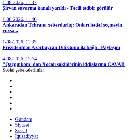
1-08-2026, 11:37
Şirvan suvarma kanalı yarıldı - Təcili tədbir görülür
1-08-2026, 11:40
Ankaradan Tehrana xəbərdarlıq: Onları hədəf seçməyin,
yoxsa...
1-08-2026, 11:35
Prezidentdən Azərbaycan Dili Günü ilə bağlı - Paylaşım
4-08-2026, 15:54
"Qaçqınkom"dan Xocalı sakinlərinin iddialarına CAVAB
Sosial şəbəkələrimiz:
Gündəm
Siyasət
Sosial
İqtisadiyyat