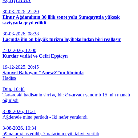
AÇIQLAMA
30-03-2026, 22:20
Elnur Ağdamlının 30 illik sənət yolu Sumqayıtda yüksək
səviyyədə qeyd edildi
30-03-2026, 08:38
Laçında ilin ən böyük turizm layihələrindən biri reallaşır
2-02-2026, 12:00
Kurtlar vadisi və Cefri Epşteyn
19-12-2025, 20:45
Samvel Babayan "AnewZ”un filmində
Hadisə
Dün, 10:48
Tərtərdəki hadisənin sirri açıldı: Ər-arvadı yandırıb 15 min manatı
oğurladı
3-08-2026, 11:21
Ağdərədə mina partladı - İki nəfər yaralandı
3-08-2026, 10:34
59 nəfər xilas edilib, 7 nəfərin meyiti təhvil verilib