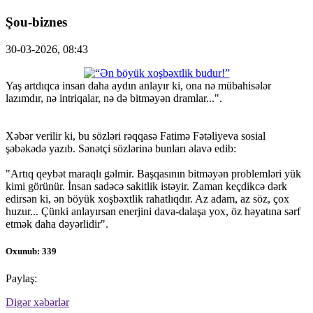
Şou-biznes
30-03-2026, 08:43
Yaş artdıqca insan daha aydın anlayır ki, ona nə mübahisələr
lazımdır, nə intriqalar, nə də bitməyən dramlar...".
Xəbər verilir ki, bu sözləri rəqqasə Fatimə Fətəliyeva sosial
şəbəkədə yazıb. Sənətçi sözlərinə bunları əlavə edib:
"Artıq qeybət maraqlı gəlmir. Başqasının bitməyən problemləri yük
kimi görünür. İnsan sadəcə sakitlik istəyir. Zaman keçdikcə dərk
edirsən ki, ən böyük xoşbəxtlik rahatlıqdır. Az adam, az söz, çox
huzur... Çünki anlayırsan enerjini dava-dalaşa yox, öz həyatına sərf
etmək daha dəyərlidir".
Oxunub: 339
Paylaş:
Digər xəbərlər