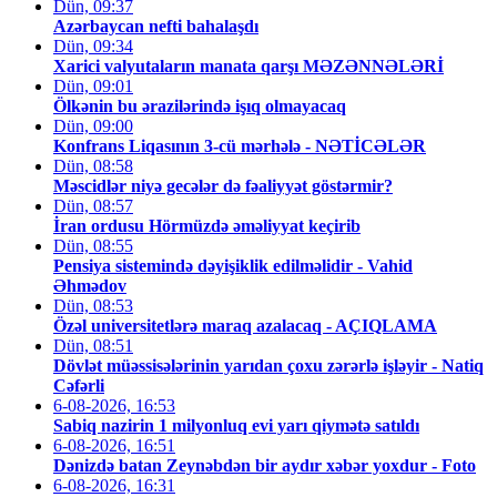
Dün, 09:37
Azərbaycan nefti bahalaşdı
Dün, 09:34
Xarici valyutaların manata qarşı MƏZƏNNƏLƏRİ
Dün, 09:01
Ölkənin bu ərazilərində işıq olmayacaq
Dün, 09:00
Konfrans Liqasının 3-cü mərhələ - NƏTİCƏLƏR
Dün, 08:58
Məscidlər niyə gecələr də fəaliyyət göstərmir?
Dün, 08:57
İran ordusu Hörmüzdə əməliyyat keçirib
Dün, 08:55
Pensiya sistemində dəyişiklik edilməlidir - Vahid
Əhmədov
Dün, 08:53
Özəl universitetlərə maraq azalacaq - AÇIQLAMA
Dün, 08:51
Dövlət müəssisələrinin yarıdan çoxu zərərlə işləyir - Natiq
Cəfərli
6-08-2026, 16:53
Sabiq nazirin 1 milyonluq evi yarı qiymətə satıldı
6-08-2026, 16:51
Dənizdə batan Zeynəbdən bir aydır xəbər yoxdur - Foto
6-08-2026, 16:31