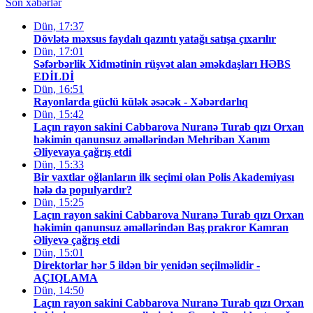
Son xəbərlər
Dün, 17:37
Dövlətə məxsus faydalı qazıntı yatağı satışa çıxarılır
Dün, 17:01
Səfərbərlik Xidmətinin rüşvət alan əməkdaşları HƏBS
EDİLDİ
Dün, 16:51
Rayonlarda güclü külək əsəcək - Xəbərdarlıq
Dün, 15:42
Laçın rayon sakini Cabbarova Nuranə Turab qızı Orxan
həkimin qanunsuz əməllərindən Mehriban Xanım
Əliyevaya çağrış etdi
Dün, 15:33
Bir vaxtlar oğlanların ilk seçimi olan Polis Akademiyası
hələ də populyardır?
Dün, 15:25
Laçın rayon sakini Cabbarova Nuranə Turab qızı Orxan
həkimin qanunsuz əməllərindən Baş prakror Kamran
Əliyevə çağrış etdi
Dün, 15:01
Direktorlar hər 5 ildən bir yenidən seçilməlidir -
AÇIQLAMA
Dün, 14:50
Laçın rayon sakini Cabbarova Nuranə Turab qızı Orxan