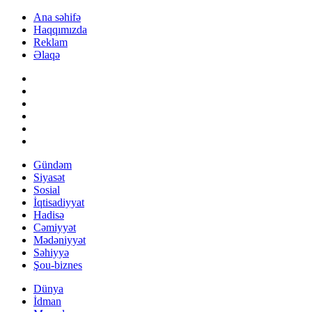
Ana səhifə
Haqqımızda
Reklam
Əlaqə
Gündəm
Siyasət
Sosial
İqtisadiyyat
Hadisə
Cəmiyyət
Mədəniyyət
Səhiyyə
Şou-biznes
Dünya
İdman