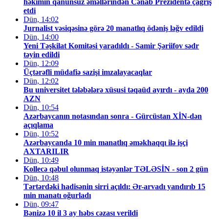
həkimin qanunsuz əməllərindən Cənab Prezidentə çağrış
etdi
Dün, 14:02
Jurnalist vəsiqəsinə görə 20 manatlıq ödəniş ləğv edildi
Dün, 14:00
Yeni Təşkilat Komitəsi yaradıldı - Samir Şəriifov sədr
təyin edildi
Dün, 12:09
Üçtərəfli müdafiə sazişi imzalayacaqlar
Dün, 12:02
Bu universitet tələbələrə xüsusi təqaüd ayırdı - ayda 200
AZN
Dün, 10:54
Azərbaycanın notasından sonra - Gürcüstan XİN-dən
açıqlama
Dün, 10:52
Azərbaycanda 10 min manatlıq əməkhaqqı ilə işçi
AXTARILIR
Dün, 10:49
Kollecə qəbul olunmaq istəyənlər TƏLƏSİN - son 2 gün
Dün, 10:48
Tərtərdəki hadisənin sirri açıldı: Ər-arvadı yandırıb 15
min manatı oğurladı
Dün, 09:47
Bənizə 10 il 3 ay həbs cəzası verildi