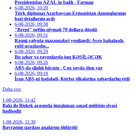
Prezidentdən AZAL-la bağlı - Fərman
6-08-2026, 10:20
Türk diplomat Azərbaycan-Ermənistan danışıqlarının
bəzi detallarını açdı
6-08-2026, 09:38
"Brent" neftin qiyməti 79 dollara düşdü
6-08-2026, 09:31
Rəsmi valyuta məzənnələri yeniləndi: Avro bahalaşdı,
rubl ucuzlaşdış...
6-08-2026, 09:29
Bu şəhər və rayonlarda işıq KƏSİLƏCƏK
6-08-2026, 09:26
ABŞ-də silahlı hücum - Çox sayda ölən var
6-08-2026, 09:18
İran ABŞ-ni hədələdi, Körfəz ölkələrinə xəbərdarlıq etdi
Daha çox
1-08-2026, 11:42
Bakı ilə Bişkek arasında imzalanan sənəd mühüm siyasi
hadisədir
1-08-2026, 11:39
Bayramın qardaşı analarını öldürdü