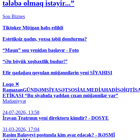
tələbə olmaq istəyir...”
Şou
Biznes
Tiktoker Müjgan həbs edildi
Estetiksiz qadın, yoxsa təbii dondurma?
“Maşın” şou yenidən başlayır - Foto
“Ən böyük xoşbəxtlik budur!”
Efir qadağası qoyulan müğənnilərin yeni SİYAHISI
Loqo ✕
RamazanGÜNDƏMSİYASƏTSOSİALMEDİAHADİSƏİQT
ETİKASI “Bu siyahıda yaddan çıxan müğənnilər var”
Mədəniyyət
24-07-2026, 13:58
İrəvan Teatrının yeni direktoru kimdir? - DOSYE
31-03-2026, 17:04
Rasim Balayevi postunda kim əvəz edəcək? - RƏSMİ