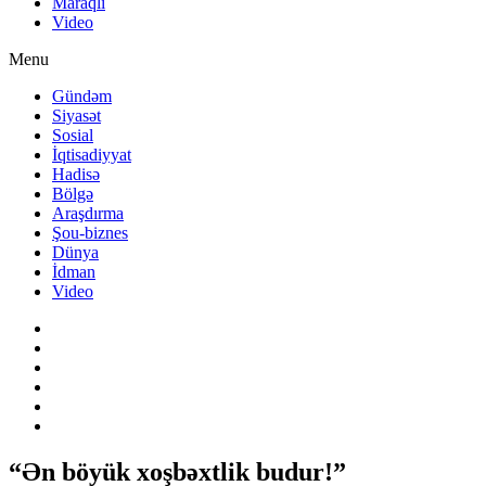
Maraqlı
Video
Menu
Gündəm
Siyasət
Sosial
İqtisadiyyat
Hadisə
Bölgə
Araşdırma
Şou-biznes
Dünya
İdman
Video
“Ən böyük xoşbəxtlik budur!”