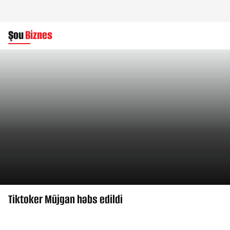
Şou
Biznes
Tiktoker Müjgan həbs edildi