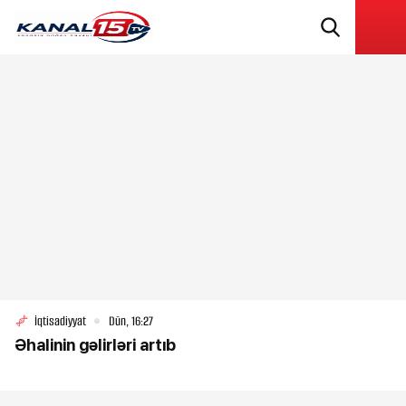
İqtisadiyyat
Dün, 16:27
Əhalinin gəlirləri artıb