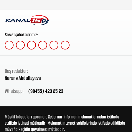
Sosial şəbəkələrimiz:
Baş redaktor:
Nuranə Abdullayeva
Whatsapp:
(99455) 423 25 23
Müəllif hüquqları qorunur. Xebernur.info-nun məlumatlarından istifadə
etdikdə istinad mütləqdir. Məlumat internet səhifələrində istifadə edildikdə
müvafiq keçidin qoyulması mütləqdir.