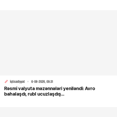
İqtisadiyyat
6-08-2026, 09:31
Rəsmi valyuta məzənnələri yeniləndi: Avro
bahalaşdı, rubl ucuzlaşdış...