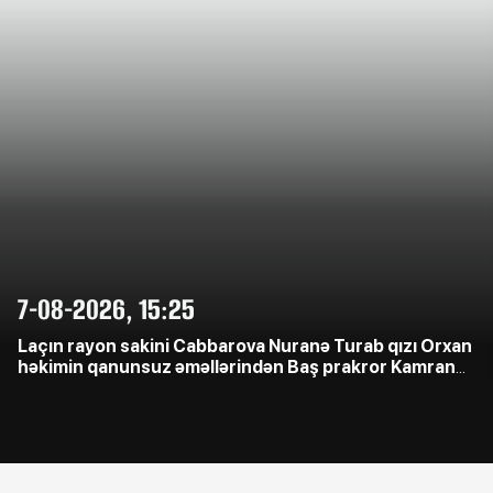
7-08-2026, 15:25
Laçın rayon sakini Cabbarova Nuranə Turab qızı Orxan
həkimin qanunsuz əməllərindən Baş prakror Kamran
Əliyevə çağrış etdi