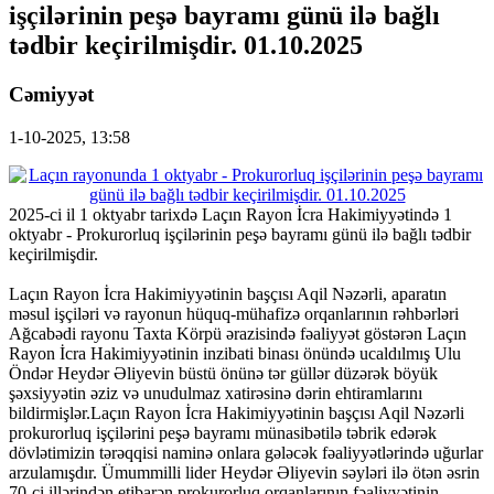
işçilərinin peşə bayramı günü ilə bağlı
tədbir keçirilmişdir. 01.10.2025
Cəmiyyət
1-10-2025, 13:58
2025-ci il 1 oktyabr tarixdə Laçın Rayon İcra Hakimiyyətində 1
oktyabr - Prokurorluq işçilərinin peşə bayramı günü ilə bağlı tədbir
keçirilmişdir.
Laçın Rayon İcra Hakimiyyətinin başçısı Aqil Nəzərli, aparatın
məsul işçiləri və rayonun hüquq-mühafizə orqanlarının rəhbərləri
Ağcabədi rayonu Taxta Körpü ərazisində fəaliyyət göstərən Laçın
Rayon İcra Hakimiyyətinin inzibati binası önündə ucaldılmış Ulu
Öndər Heydər Əliyevin büstü önünə tər güllər düzərək böyük
şəxsiyyətin əziz və unudulmaz xatirəsinə dərin ehtiramlarını
bildirmişlər.Laçın Rayon İcra Hakimiyyətinin başçısı Aqil Nəzərli
prokurorluq işçilərini peşə bayramı münasibətilə təbrik edərək
dövlətimizin tərəqqisi naminə onlara gələcək fəaliyyətlərində uğurlar
arzulamışdır. Ümummilli lider Heydər Əliyevin səyləri ilə ötən əsrin
70-ci illərindən etibarən prokurorluq orqanlarının fəaliyyətinin