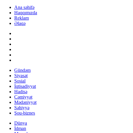
Ana səhifə
Haqqımızda
Reklam
Əlaqə
Gündəm
Siyasət
Sosial
İqtisadiyyat
Hadisə
Cəmiyyət
Mədəniyyət
Səhiyyə
Şou-biznes
Dünya
İdman