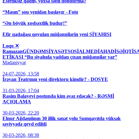
Estetiksiz qadın, yoxsa təbii dondurma?
“Maşın” şou yenidən başlayır - Foto
“Ən böyük xoşbəxtlik budur!”
Efir qadağası qoyulan müğənnilərin yeni SİYAHISI
Loqo ✕
RamazanGÜNDƏMSİYASƏTSOSİALMEDİAHADİSƏİQT
ETİKASI “Bu siyahıda yaddan çıxan müğənnilər var”
Mədəniyyət
24-07-2026, 13:58
İrəvan Teatrının yeni direktoru kimdir? - DOSYE
31-03-2026, 17:04
Rasim Balayevi postunda kim əvəz edəcək? - RƏSMİ
AÇIQLAMA
30-03-2026, 22:20
Elnur Ağdamlının 30 illik sənət yolu Sumqayıtda yüksək
səviyyədə qeyd edildi
30-03-2026, 08:38