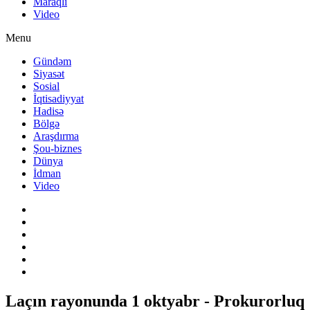
Maraqlı
Video
Menu
Gündəm
Siyasət
Sosial
İqtisadiyyat
Hadisə
Bölgə
Araşdırma
Şou-biznes
Dünya
İdman
Video
Laçın rayonunda 1 oktyabr - Prokurorluq