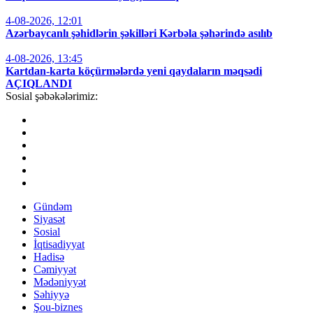
4-08-2026, 12:01
Azərbaycanlı şəhidlərin şəkilləri Kərbəla şəhərində asılıb
4-08-2026, 13:45
Kartdan-karta köçürmələrdə yeni qaydaların məqsədi
AÇIQLANDI
Sosial şəbəkələrimiz:
Gündəm
Siyasət
Sosial
İqtisadiyyat
Hadisə
Cəmiyyət
Mədəniyyət
Səhiyyə
Şou-biznes