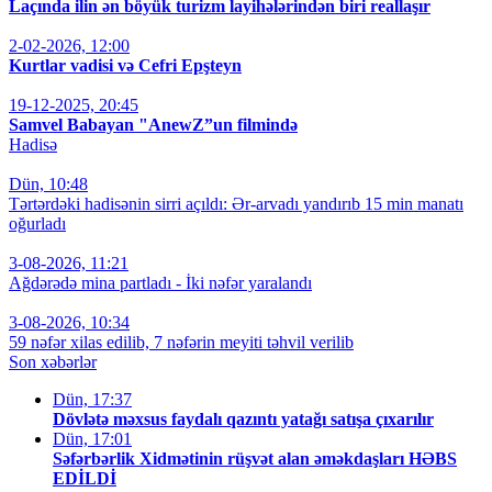
Laçında ilin ən böyük turizm layihələrindən biri reallaşır
2-02-2026, 12:00
Kurtlar vadisi və Cefri Epşteyn
19-12-2025, 20:45
Samvel Babayan "AnewZ”un filmində
Hadisə
Dün, 10:48
Tərtərdəki hadisənin sirri açıldı: Ər-arvadı yandırıb 15 min manatı
oğurladı
3-08-2026, 11:21
Ağdərədə mina partladı - İki nəfər yaralandı
3-08-2026, 10:34
59 nəfər xilas edilib, 7 nəfərin meyiti təhvil verilib
Son xəbərlər
Dün, 17:37
Dövlətə məxsus faydalı qazıntı yatağı satışa çıxarılır
Dün, 17:01
Səfərbərlik Xidmətinin rüşvət alan əməkdaşları HƏBS
EDİLDİ