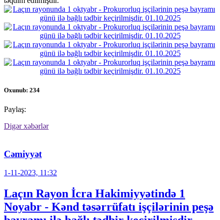
təqdim edilmişdir.
Oxunub: 234
Paylaş:
Digər xəbərlər
Cəmiyyət
1-11-2023, 11:32
Laçın Rayon İcra Hakimiyyətində 1
Noyabr - Kənd təsərrüfatı işçilərinin peşə