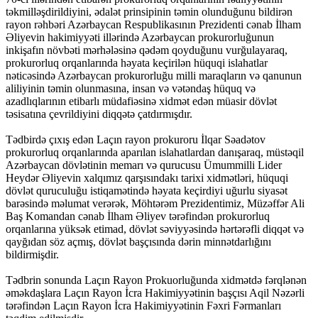
təkmilləşdirildiyini, ədalət prinsipinin təmin olunduğunu bildirən
rayon rəhbəri Azərbaycan Respublikasının Prezidenti cənab İlham
Əliyevin hakimiyyəti illərində Azərbaycan prokurorluğunun
inkişafın növbəti mərhələsinə qədəm qoyduğunu vurğulayaraq,
prokurorluq orqanlarında həyata keçirilən hüquqi islahatlar
nəticəsində Azərbaycan prokurorluğu milli maraqların və qanunun
aliliyinin təmin olunmasına, insan və vətəndaş hüquq və
azadlıqlarının etibarlı müdafiəsinə xidmət edən müasir dövlət
təsisatına çevrildiyini diqqətə çatdırmışdır.
Tədbirdə çıxış edən Laçın rayon prokuroru İlqar Səadətov
prokurorluq orqanlarında aparılan islahatlardan danışaraq, müstəqil
Azərbaycan dövlətinin memarı və qurucusu Ümummilli Lider
Heydər Əliyevin xalqımız qarşısındakı tarixi xidmətləri, hüquqi
dövlət quruculuğu istiqamətində həyata keçirdiyi uğurlu siyasət
barəsində məlumat verərək, Möhtərəm Prezidentimiz, Müzəffər Ali
Baş Komandan cənab İlham Əliyev tərəfindən prokurorluq
orqanlarına yüksək etimad, dövlət səviyyəsində hərtərəfli diqqət və
qayğıdan söz açmış, dövlət başçısında dərin minnətdarlığını
bildirmişdir.
Tədbrin sonunda Laçın Rayon Prokuorluğunda xidmətdə fərqlənən
əməkdaşlara Laçın Rayon İcra Hakimiyyətinin başçısı Aqil Nəzərli
tərəfindən Laçın Rayon İcra Hakimiyyətinin Fəxri Fərmanları