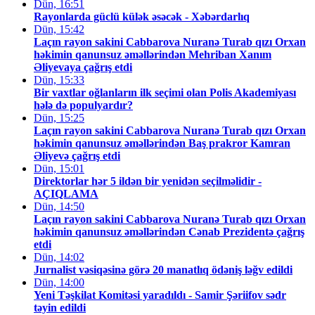
Dün, 16:51
Rayonlarda güclü külək əsəcək - Xəbərdarlıq
Dün, 15:42
Laçın rayon sakini Cabbarova Nuranə Turab qızı Orxan
həkimin qanunsuz əməllərindən Mehriban Xanım
Əliyevaya çağrış etdi
Dün, 15:33
Bir vaxtlar oğlanların ilk seçimi olan Polis Akademiyası
hələ də populyardır?
Dün, 15:25
Laçın rayon sakini Cabbarova Nuranə Turab qızı Orxan
həkimin qanunsuz əməllərindən Baş prakror Kamran
Əliyevə çağrış etdi
Dün, 15:01
Direktorlar hər 5 ildən bir yenidən seçilməlidir -
AÇIQLAMA
Dün, 14:50
Laçın rayon sakini Cabbarova Nuranə Turab qızı Orxan
həkimin qanunsuz əməllərindən Cənab Prezidentə çağrış
etdi
Dün, 14:02
Jurnalist vəsiqəsinə görə 20 manatlıq ödəniş ləğv edildi
Dün, 14:00
Yeni Təşkilat Komitəsi yaradıldı - Samir Şəriifov sədr
təyin edildi