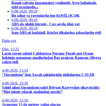
Rəsmi valyuta məzənnələri yeniləndi: Avro bahalaşdı,
rubl ucuzlaşdış...
6-08-2026, 09:29
Bu şəhər və rayonlarda işıq KƏSİLƏCƏK
6-08-2026, 09:26
ABŞ-də silahlı hücum - Çox sayda ölən var
6-08-2026, 09:18
İran ABŞ-ni hədələdi, Körfəz ölkələrinə xəbərdarlıq etdi
Daha çox
Dün, 15:25
Laçın rayon sakini Cabbarova Nuranə Turab qızı Orxan
həkimin qanunsuz əməllərindən Baş prakror Kamran Əliyevə
çağrış etdi
4-08-2026, 15:54
"Qaçqınkom"dan Xocalı sakinlərinin iddialarına CAVAB
4-08-2026, 23:39
Şəhid ailəsi Qaçqınkom sədri Rövşən Rzayevdən şikayətçidir:
“Bizi təhqir edərək otağından qovdu”
4-08-2026, 12:18
Avqustun 13-də meteor yağışı olacaq