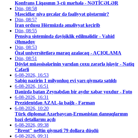
Konfrans Liqasının 3-cü mərhələ - NƏTİCƏLƏR
Dün, 08:58
Məscidlər niyə gecələr də fəaliyyət göstərmir?
Dün, 08:57
İran ordusu Hörmüzdə əməliyyat keçirib
Dün, 08:55
Pensiya sistemində dəyişiklik edilməlidir - Vahid
Əhmədov
Dün, 08:53
Özəl universitetlərə maraq azalacaq - AÇIQLAMA
Dün, 08:51
Dövlət müəssisələrinin yarıdan çoxu zərərlə işləyir - Natiq
Cəfərli
6-08-2026, 16:53
Sabiq nazirin 1 milyonluq evi yarı qiymətə satıldı
6-08-2026, 16:51
Dənizdə batan Zeynəbdən bir aydır xəbər yoxdur - Foto
6-08-2026, 16:31
Prezidentdən AZAL-la bağlı - Fərman
6-08-2026, 10:20
Türk diplomat Azərbaycan-Ermənistan danışıqlarının
bəzi detallarını açdı
6-08-2026, 09:38
"Brent" neftin qiyməti 79 dollara düşdü
6-08-2026, 09:31