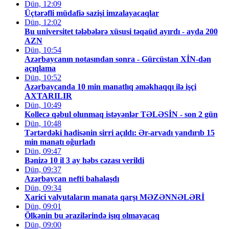
Dün, 12:09
Üçtərəfli müdafiə sazişi imzalayacaqlar
Dün, 12:02
Bu universitet tələbələrə xüsusi təqaüd ayırdı - ayda 200
AZN
Dün, 10:54
Azərbaycanın notasından sonra - Gürcüstan XİN-dən
açıqlama
Dün, 10:52
Azərbaycanda 10 min manatlıq əməkhaqqı ilə işçi
AXTARILIR
Dün, 10:49
Kollecə qəbul olunmaq istəyənlər TƏLƏSİN - son 2 gün
Dün, 10:48
Tərtərdəki hadisənin sirri açıldı: Ər-arvadı yandırıb 15
min manatı oğurladı
Dün, 09:47
Bənizə 10 il 3 ay həbs cəzası verildi
Dün, 09:37
Azərbaycan nefti bahalaşdı
Dün, 09:34
Xarici valyutaların manata qarşı MƏZƏNNƏLƏRİ
Dün, 09:01
Ölkənin bu ərazilərində işıq olmayacaq
Dün, 09:00