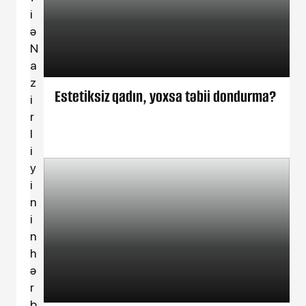
i
ə
N
a
z
Estetiksiz qadın, yoxsa təbii dondurma?
i
r
l
i
y
i
n
i
n
h
ə
r
b