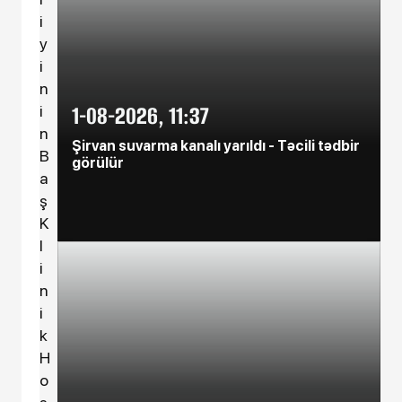
Dün, 08:57
i
İran ordusu Hörmüzdə əməliyyat
y
keçirib
i
n
Dün, 08:55
1-08-2026, 11:37
i
Pensiya sistemində dəyişiklik
n
edilməlidir - Vahid Əhmədov
Şirvan suvarma kanalı yarıldı - Təcili tədbir
B
görülür
a
Dün, 08:53
ş
Özəl universitetlərə maraq
K
azalacaq - AÇIQLAMA
l
i
Dün, 08:51
Dövlət müəssisələrinin yarıdan
n
çoxu zərərlə işləyir - Natiq Cəfərli
i
k
6-08-2026, 16:53
H
Sabiq nazirin 1 milyonluq evi yarı
o
qiymətə satıldı