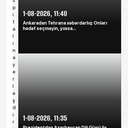
s
p
6-08-2026, 16:51
1-08-2026, 11:40
i
Dənizdə batan Zeynəbdən bir aydır
t
xəbər yoxdur - Foto
Ankaradan Tehrana xəbərdarlıq: Onları
hədəf seçməyin, yoxsa...
a
l
6-08-2026, 16:31
ı
Prezidentdən AZAL-la bağlı -
Fərman
n
a
6-08-2026, 10:20
y
Türk diplomat Azərbaycan-
e
Ermənistan danışıqlarının bəzi
r
detallarını açdı
l
ə
6-08-2026, 09:38
ş
"Brent" neftin qiyməti 79 dollara
d
düşdü
i
1-08-2026, 11:35
r
6-08-2026, 09:31
Prezidentdən Azərbaycan Dili Günü ilə