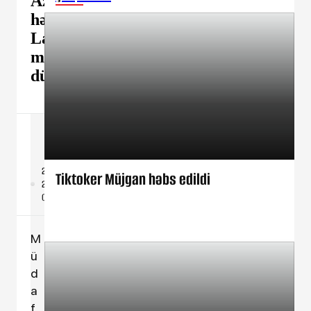
Azərbaycan
hərbçisi
Laçında
minaya
düşdü
Cəmiyyət
/
Hadisə
28-11-
Tiktoker Müjgan həbs edildi
2025,
09:26
M
ü
d
a
f