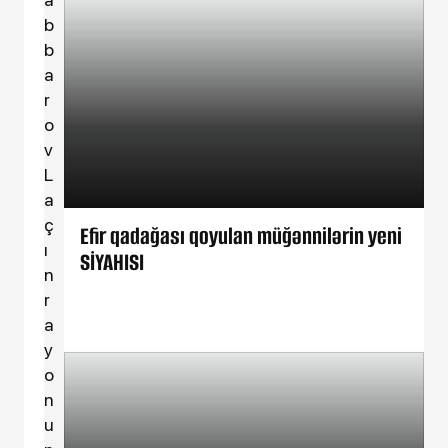
b
b
a
r
o
v
L
a
ç
Efir qadağası qoyulan müğənnilərin yeni
ı
SİYAHISI
n
r
a
y
o
n
u