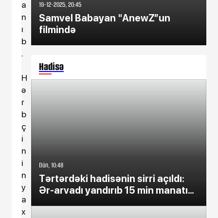
a
19-12-2025, 20:45
n
Samvel Babayan "AnewZ”un
ı
filmində
b
.
Hadisə
H
ə
r
b
ç
i
n
i
Dün, 10:48
n
Tərtərdəki hadisənin sirri açıldı:
y
Ər-arvadı yandırıb 15 min manatı
a
oğurladı
x