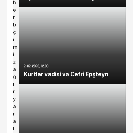
h
ə
r
b
ç
i
m
i
z
2-02-2026, 12:00
a
Kurtlar vadisi və Cefri Epşteyn
ğ
ı
r
y
a
r
a
l