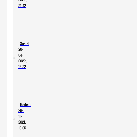
21:42
Kəlbəcərdə
minaya
düşən
komandirin
FOTOSU
Sosial
20-
04-
2022,
18:22
SON
DƏQİQƏ!
Kəlbəcərdə
hərbçimiz
minaya
Hadisə
düşdü.
29-
11-
2021,
10:05
Minaya