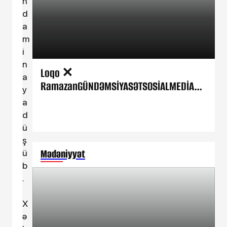
n
d
a
m
i
n
Loqo ✕
a
RamazanGÜNDƏMSİYASƏTSOSİALMEDİAHA
y
DİSƏİQTİSADİYYATMƏDƏNİYYƏTİDMANCOP2
a
9DÜNYAMARAQLITƏHLİLDİGƏRHAQQIMIZDA
d
ƏLAQƏPEŞƏ ETİKASI “Bu siyahıda yaddan
ü
çıxan müğənnilər var”
ş
Mədəniyyət
ü
b
.
X
ə