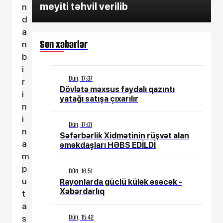
meyiti təhvil verilib
n
d
a
Son xəbərlər
n
b
i
Dün, 17:37
r
Dövlətə məxsus faydalı qazıntı
i
yatağı satışa çıxarılır
n
i
Dün, 17:01
n
Səfərbərlik Xidmətinin rüşvət alan
a
əməkdaşları HƏBS EDİLDİ
m
p
Dün, 16:51
u
Rayonlarda güclü külək əsəcək -
Xəbərdarlıq
t
a
Dün, 15:42
s