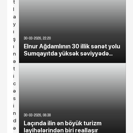
t
l
a
y
ı
30-03-2026, 22:20
ş
Elnur Ağdamlının 30 illik sənət yolu
ı
Sumqayıtda yüksək səviyyədə
n
qeyd edildi
ə
t
i
c
ə
s
i
n
30-03-2026, 08:38
d
Laçında ilin ən böyük turizm
ə
layihələrindən biri reallaşır