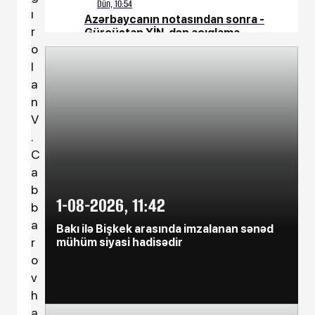
Dün, 10:54
ı
Azərbaycanın notasından sonra -
r
Gürcüstan XİN-dən açıqlama
o
l
Dün, 10:52
a
Azərbaycanda 10 min manatlıq
əməkhaqqı ilə işçi AXTARILIR
n
V
Dün, 10:49
.
Kollecə qəbul olunmaq istəyənlər
C
TƏLƏSİN - son 2 gün
a
b
1-08-2026, 11:42
Dün, 10:48
b
Tərtərdəki hadisənin sirri açıldı: Ər-
a
arvadı yandırıb 15 min manatı
Bakı ilə Bişkek arasında imzalanan sənəd
r
oğurladı
mühüm siyasi hadisədir
o
v
Dün, 09:47
h
Bənizə 10 il 3 ay həbs cəzası verildi
a