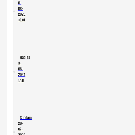
6-
08-
2025,
16:01
Hərbçilərimiz
Kəlbəcərdə
minaya
düşdü
-
Hadisə
Yenilənib+Foto
3-
08-
2024,
17:11
Laçında
çoban
minaya
düşdü
Gündəm
26-
07-
2022,