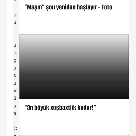
“Maşın” şou yenidən başlayır - Foto
i
q
u
l
l
u
q
ç
u
s
u
V
ü
s
“Ən böyük xoşbəxtlik budur!”
a
l
C
a