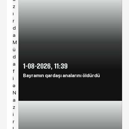
z
Dün, 09:37
Azərbaycan nefti bahalaşdı
ı
r
d
Dün, 09:34
Xarici valyutaların manata qarşı
a
MƏZƏNNƏLƏRİ
M
ü
Dün, 09:01
d
Ölkənin bu ərazilərində işıq
a
1-08-2026, 11:39
olmayacaq
f
Bayramın qardaşı analarını öldürdü
i
Dün, 09:00
ə
Konfrans Liqasının 3-cü mərhələ -
N
NƏTİCƏLƏR
a
z
Dün, 08:58
i
Məscidlər niyə gecələr də fəaliyyət
göstərmir?
r
l