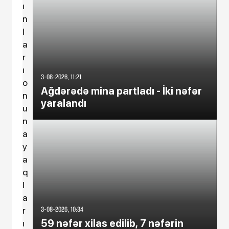
ı
n
l
a
r
ı
3-08-2026, 11:21
o
Ağdərədə mina partladı - İki nəfər
n
yaralandı
u
n
a
y
a
q
l
a
3-08-2026, 10:34
r
59 nəfər xilas edilib, 7 nəfərin
ı