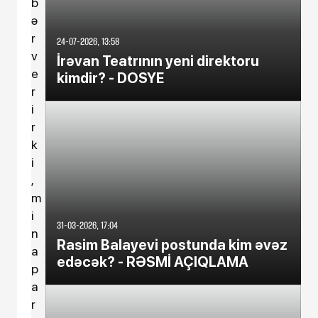
b
ə
r
24-07-2026, 13:58
v
İrəvan Teatrının yeni direktoru
e
kimdir? - DOSYE
r
i
r
k
i
,
m
i
31-03-2026, 17:04
n
Rasim Balayevi postunda kim əvəz
a
edəcək? - RƏSMİ AÇIQLAMA
p
a
r