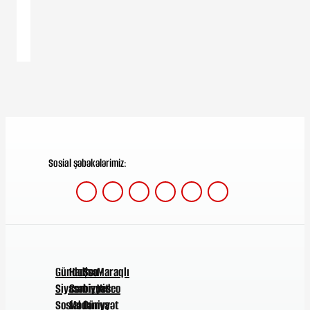
düşən
hərbçilərimizin
ayaqları
amputasiya
edildi
Sosial şəbəkələrimiz:
Gündəm
Hadisə
Şou-
Maraqlı
Siyasət
Cəmiyyət
biznes
Video
Sosial
Mədəniyyət
Dünya