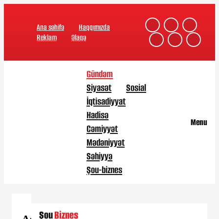
Ana səhifə
Haqqımızda
Reklam
Əlaqə
Gündəm
Siyasət
Sosial
İqtisadiyyat
Hadisə
Menu
Cəmiyyət
Mədəniyyət
Səhiyyə
Şou-biznes
Şou
Biznes