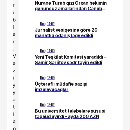
Nuranə Turab qızı Orxan həkimin
r
qanunsuz əməllərindən Cənab
i
Prezidentə çağrış etdi
b
Dün, 14:02
l
Jurnalist vəsiqəsinə görə 20
ə
manatlıq ödəniş ləğv edildi
r
.
Dün, 14:00
V
Yeni Təşkilat Komitəsi yaradıldı -
Samir Şəriifov sədr təyin edildi
ə
z
i
Dün, 12:09
Üçtərəfli müdafiə sazişi
y
imzalayacaqlar
y
ə
Dün, 12:02
t
Bu universitet tələbələrə xüsusi
i
təqaüd ayırdı - ayda 200 AZN
a
ğ