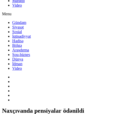
Maraqlı
Video
Menu
Gündəm
Siyasət
Sosial
İqtisadiyyat
Hadisə
Bölgə
Araşdırma
Şou-biznes
Dünya
İdman
Video
Naxçıvanda pensiyalar ödənildi