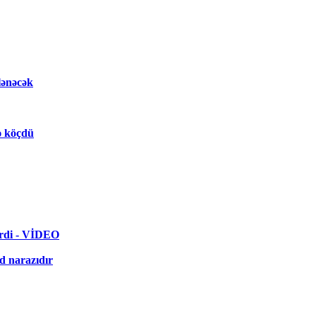
lənəcək
nə köçdü
erdi - VİDEO
d narazıdır