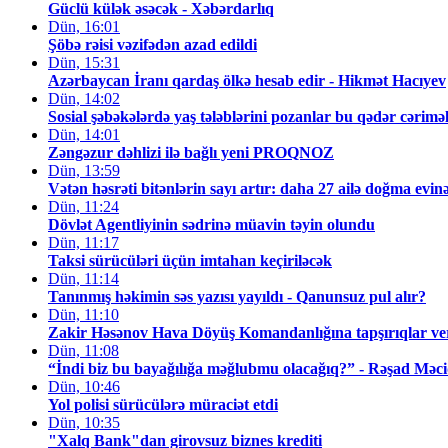
Güclü külək əsəcək - Xəbərdarlıq
Dün, 16:01
Şöbə rəisi vəzifədən azad edildi
Dün, 15:31
Azərbaycan İranı qardaş ölkə hesab edir - Hikmət Hacıyev
Dün, 14:02
Sosial şəbəkələrdə yaş tələblərini pozanlar bu qədər cərimə
Dün, 14:01
Zəngəzur dəhlizi ilə bağlı yeni PROQNOZ
Dün, 13:59
Vətən həsrəti bitənlərin sayı artır: daha 27 ailə doğma evi
Dün, 11:24
Dövlət Agentliyinin sədrinə müavin təyin olundu
Dün, 11:17
Taksi sürücüləri üçün imtahan keçiriləcək
Dün, 11:14
Tanınmış həkimin səs yazısı yayıldı - Qanunsuz pul alır?
Dün, 11:10
Zakir Həsənov Hava Döyüş Komandanlığına tapşırıqlar v
Dün, 11:08
“İndi biz bu bayağılığa məğlubmu olacağıq?” - Rəşad Məci
Dün, 10:46
Yol polisi sürücülərə müraciət etdi
Dün, 10:35
"Xalq Bank"dan girovsuz biznes krediti