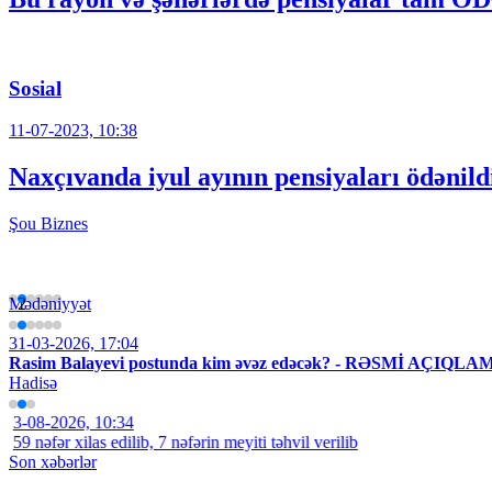
Sosial
11-07-2023, 10:38
Naxçıvanda iyul ayının pensiyaları ödənild
Şou
Biznes
Estetiksiz qadın, yoxsa təbii dondurma?
1
Mədəniyyət
2
3
4
5
6
31-03-2026, 17:04
Rasim Balayevi postunda kim əvəz edəcək? - RƏSMİ AÇIQLA
Hadisə
3-08-2026, 10:34
59 nəfər xilas edilib, 7 nəfərin meyiti təhvil verilib
Son xəbərlər