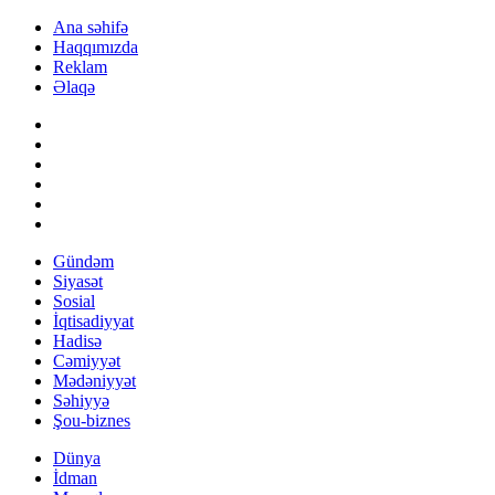
Ana səhifə
Haqqımızda
Reklam
Əlaqə
Gündəm
Siyasət
Sosial
İqtisadiyyat
Hadisə
Cəmiyyət
Mədəniyyət
Səhiyyə
Şou-biznes
Dünya
İdman