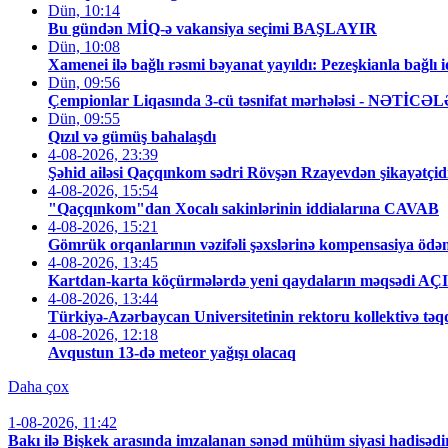
Dün, 10:14
Bu gündən MİQ-ə vakansiya seçimi BAŞLAYIR
Dün, 10:08
Xamenei ilə bağlı rəsmi bəyanat yayıldı: Pezeşkianla bağ
Dün, 09:56
Çempionlar Liqasında 3-cü təsnifat mərhələsi - NƏTİCƏ
Dün, 09:55
Qızıl və gümüş bahalaşdı
4-08-2026, 23:39
Şəhid ailəsi Qaçqınkom sədri Rövşən Rzayevdən şikayətçid
4-08-2026, 15:54
"Qaçqınkom"dan Xocalı sakinlərinin iddialarına CAVAB
4-08-2026, 15:21
Gömrük orqanlarının vəzifəli şəxslərinə kompensasiya ödən
4-08-2026, 13:45
Kartdan-karta köçürmələrdə yeni qaydaların məqsədi 
4-08-2026, 13:44
Türkiyə-Azərbaycan Universitetinin rektoru kollektivə tə
4-08-2026, 12:18
Avqustun 13-də meteor yağışı olacaq
Daha çox
1-08-2026, 11:42
Bakı ilə Bişkek arasında imzalanan sənəd mühüm siyasi hadisədi