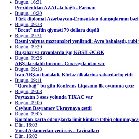
Bugün, 16:31
Prezidentdən AZAL-la bağlı - Fərman
Bugün, 10:20
Türk diplomat Azərbaycan-Ermənistan danışıqlarının bəzi d
Bugün, 09:38
"Brent" neftin qiyməti 79 dollara düşdü
Bugün, 09:31
Rəsmi valyuta məzənnələri yeniləndi: Avro bahalaşdı, rubl u
Bugün, 09:29
Bu şəhər və rayonlarda işıq KƏSİLƏCƏK
Bugün, 09:26
ABŞ-də silahlı hücum - Çox sayda ölən var
Bugün, 09:18
İran ABŞ-ni hədələdi, Körfəz ölkələrinə xəbərdarlıq etdi
Bugün, 09:11
"Qarabağ" bu gün Konfrans Liqasının ilk oyununa çıxır
Bugün, 09:08
Paytaxtın 3 əsas yolunda TIXAC var
Bugün, 09:06
Ceyhun Bayramov Ukraynaya getdi
Bugün, 09:05
Kartdan-karta ödənişlərdə limit kimlərə tətbiq olunma
Dün, 16:03
Vüsal Aslanovdan yeni rəis - Təyinatları
Dün, 16:02