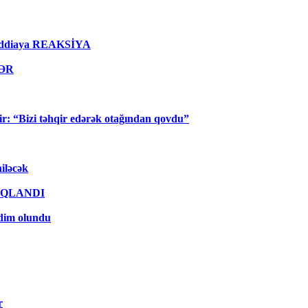
lı iddiaya REAKSİYA
LƏR
ir: “Bizi təhqir edərək otağından qovdu”
iləcək
AÇIQLANDI
qdim olundu
r