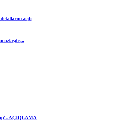
etallarını açdı
cuzlaşdış...
yacaq? - AÇIQLAMA