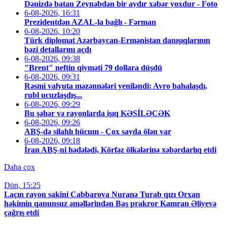
Dənizdə batan Zeynəbdən bir aydır xəbər yoxdur - Foto
6-08-2026, 16:31
Prezidentdən AZAL-la bağlı - Fərman
6-08-2026, 10:20
Türk diplomat Azərbaycan-Ermənistan danışıqlarının
bəzi detallarını açdı
6-08-2026, 09:38
"Brent" neftin qiyməti 79 dollara düşdü
6-08-2026, 09:31
Rəsmi valyuta məzənnələri yeniləndi: Avro bahalaşdı,
rubl ucuzlaşdış...
6-08-2026, 09:29
Bu şəhər və rayonlarda işıq KƏSİLƏCƏK
6-08-2026, 09:26
ABŞ-də silahlı hücum - Çox sayda ölən var
6-08-2026, 09:18
İran ABŞ-ni hədələdi, Körfəz ölkələrinə xəbərdarlıq etdi
Daha çox
Dün, 15:25
Laçın rayon sakini Cabbarova Nuranə Turab qızı Orxan
həkimin qanunsuz əməllərindən Baş prakror Kamran Əliyevə
çağrış etdi