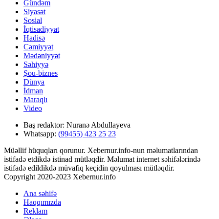
Gündəm
Siyasət
Sosial
İqtisadiyyat
Hadisə
Cəmiyyət
Mədəniyyət
Səhiyyə
Şou-biznes
Dünya
İdman
Maraqlı
Video
Baş redaktor:
Nuranə Abdullayeva
Whatsapp:
(99455) 423 25 23
Müəllif hüquqları qorunur. Xebernur.info-nun məlumatlarından
istifadə etdikdə istinad mütləqdir. Məlumat internet səhifələrində
istifadə edildikdə müvafiq keçidin qoyulması mütləqdir.
Copyright 2020-2023 Xebernur.info
Ana səhifə
Haqqımızda
Reklam