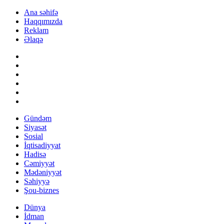
Ana səhifə
Haqqımızda
Reklam
Əlaqə
Gündəm
Siyasət
Sosial
İqtisadiyyat
Hadisə
Cəmiyyət
Mədəniyyət
Səhiyyə
Şou-biznes
Dünya
İdman