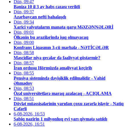
Dün, 09:47
Bənizə 10 il 3 ay həbs cəzası verildi
Dün, 09:37
Azərbaycan nefti bahalaşdı
Dün, 09:34
Xarici valyutaların manata qarşı MƏZƏNNƏLƏRİ
Dün, 09:01
Ölkənin bu ərazilərində işıq olmayacaq
Dün, 09:00
Konfrans Liqasının 3-cü mərhələ - NƏTİCƏLƏR
Dün, 08:58
Məscidlər niyə gecələr də fəaliyyət göstərmir?
Dün, 08:57
İran ordusu Hörmüzdə əməliyyat keçirib
Dün, 08:55
Pensiya sistemində dəyişiklik edilməlidir - Vahid
Əhmədov
Dün, 08:53
Özəl universitetlərə maraq azalacaq - AÇIQLAMA
Dün, 08:51
Dövlət müəssisələrinin yarıdan çoxu zərərlə işləyir - Natiq
Cəfərli
6-08-2026, 16:53
Sabiq nazirin 1 milyonluq evi yarı qiymətə satıldı
6-08-2026, 16:51