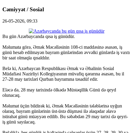
Cəmiyyət / Sosial
26-05-2026, 09:33
Bu gün Azərbaycanda qısa iş günüdür.
Məlumata görə, Əmək Məcəlləsinin 108-ci maddəsinə əsasən, iş
günü hesab edilməyən bayram günlərindən əvvəlki günlərdə iş vaxtı
bir saat olmaqla qısaldılır.
Belə ki, Azərbaycan Respublikası Əmək və Əhalinin Sosial
Müdafiəsi Nazirliyi Kollegiyasının müvafiq qərarına əsasən, bu il
27-28 may tarixləri Qurban bayramına təsadüf edir.
Eləcə də, 28 may tarixində ölkədə Müstəqillik Günü də qeyd
olunacaq.
Məlumat üçün bildirək ki, Əmək Məcəlləsinin tələblərinə uyğun
olaraq, bayram günlərinin üst-üstə düşməsi ilə əlaqədar əlavə
istirahət günü müəyyən edilib. Bu səbəbdən 29 may tarixi də qeyri-
iş günü sayılacaq.
Beləliklə, beş günlük iş həftəsində çalışanlar üçün 27, 28, 29, 30 və