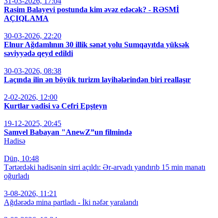
31-03-2026, 17:04
Rasim Balayevi postunda kim əvəz edəcək? - RƏSMİ
AÇIQLAMA
30-03-2026, 22:20
Elnur Ağdamlının 30 illik sənət yolu Sumqayıtda yüksək
səviyyədə qeyd edildi
30-03-2026, 08:38
Laçında ilin ən böyük turizm layihələrindən biri reallaşır
2-02-2026, 12:00
Kurtlar vadisi və Cefri Epşteyn
19-12-2025, 20:45
Samvel Babayan "AnewZ”un filmində
Hadisə
Dün, 10:48
Tərtərdəki hadisənin sirri açıldı: Ər-arvadı yandırıb 15 min manatı
oğurladı
3-08-2026, 11:21
Ağdərədə mina partladı - İki nəfər yaralandı