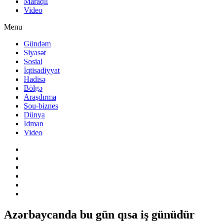
Maraqlı
Video
Menu
Gündəm
Siyasət
Sosial
İqtisadiyyat
Hadisə
Bölgə
Araşdırma
Şou-biznes
Dünya
İdman
Video
Azərbaycanda bu gün qısa iş günüdür