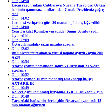
Dün, 14:50
Laçın rayon sakini Cabbarova Nuranə Turab qızı Orxan
həkimin qanunsuz əməllərindən Cənab Prezidentə çağrış
etdi
Dün, 14:02
Jurnalist vəsiqəsinə görə 20 manatlıq ödəniş ləğv edildi
Dün, 14:00
Yeni Təşkilat Komitəsi yaradıldı - Samir Şəriifov sədr
təyin edildi
Dün, 12:09
Üçtərəfli müdafiə sazişi imzalayacaqlar
Dün, 12:02
Bu universitet tələbələrə xüsusi təqaüd ayırdı - ayda 200
AZN
Dün, 10:54
Azərbaycanın notasından sonra - Gürcüstan XİN-dən
açıqlama
Dün, 10:52
Azərbaycanda 10 min manatlıq əməkhaqqı ilə işçi
AXTARILIR
Dün, 10:49
Kollecə qəbul olunmaq istəyənlər TƏLƏSİN - son 2 gün
Dün, 10:48
Tərtərdəki hadisənin sirri açıldı: Ər-arvadı yandırıb 15
min manatı oğurladı