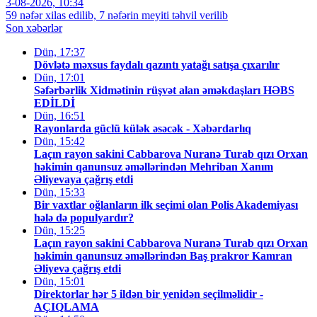
3-08-2026, 10:34
59 nəfər xilas edilib, 7 nəfərin meyiti təhvil verilib
Son xəbərlər
Dün, 17:37
Dövlətə məxsus faydalı qazıntı yatağı satışa çıxarılır
Dün, 17:01
Səfərbərlik Xidmətinin rüşvət alan əməkdaşları HƏBS
EDİLDİ
Dün, 16:51
Rayonlarda güclü külək əsəcək - Xəbərdarlıq
Dün, 15:42
Laçın rayon sakini Cabbarova Nuranə Turab qızı Orxan
həkimin qanunsuz əməllərindən Mehriban Xanım
Əliyevaya çağrış etdi
Dün, 15:33
Bir vaxtlar oğlanların ilk seçimi olan Polis Akademiyası
hələ də populyardır?
Dün, 15:25
Laçın rayon sakini Cabbarova Nuranə Turab qızı Orxan
həkimin qanunsuz əməllərindən Baş prakror Kamran
Əliyevə çağrış etdi
Dün, 15:01
Direktorlar hər 5 ildən bir yenidən seçilməlidir -
AÇIQLAMA