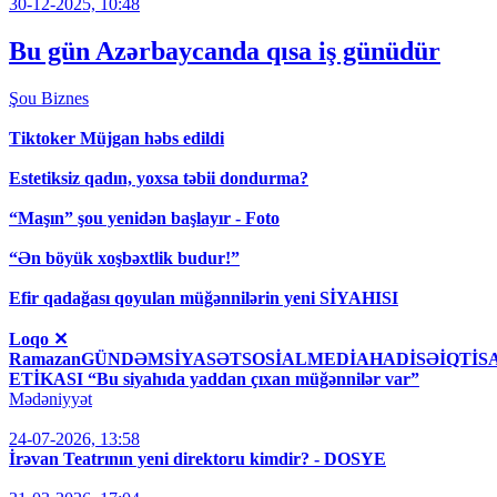
30-12-2025, 10:48
Bu gün Azərbaycanda qısa iş günüdür
Şou
Biznes
Tiktoker Müjgan həbs edildi
Estetiksiz qadın, yoxsa təbii dondurma?
“Maşın” şou yenidən başlayır - Foto
“Ən böyük xoşbəxtlik budur!”
Efir qadağası qoyulan müğənnilərin yeni SİYAHISI
Loqo ✕
RamazanGÜNDƏMSİYASƏTSOSİALMEDİAHADİSƏİQT
ETİKASI “Bu siyahıda yaddan çıxan müğənnilər var”
Mədəniyyət
24-07-2026, 13:58
İrəvan Teatrının yeni direktoru kimdir? - DOSYE