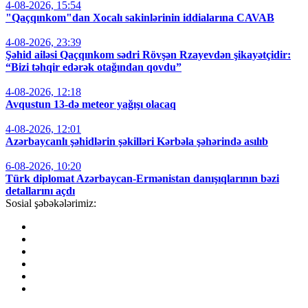
4-08-2026, 15:54
"Qaçqınkom"dan Xocalı sakinlərinin iddialarına CAVAB
4-08-2026, 23:39
Şəhid ailəsi Qaçqınkom sədri Rövşən Rzayevdən şikayətçidir:
“Bizi təhqir edərək otağından qovdu”
4-08-2026, 12:18
Avqustun 13-də meteor yağışı olacaq
4-08-2026, 12:01
Azərbaycanlı şəhidlərin şəkilləri Kərbəla şəhərində asılıb
6-08-2026, 10:20
Türk diplomat Azərbaycan-Ermənistan danışıqlarının bəzi
detallarını açdı
Sosial şəbəkələrimiz: