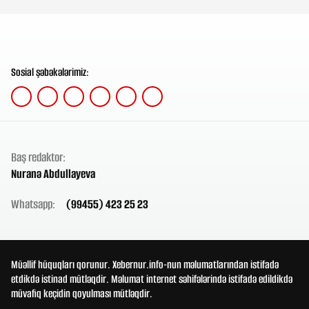
Sosial şəbəkələrimiz:
Baş redaktor:
Nuranə Abdullayeva
Whatsapp:
(99455) 423 25 23
Müəllif hüquqları qorunur. Xebernur.info-nun məlumatlarından istifadə
etdikdə istinad mütləqdir. Məlumat internet səhifələrində istifadə edildikdə
müvafiq keçidin qoyulması mütləqdir.