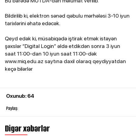
Bu barədə MÜTDA-dan məlumat verilib.
Bildirilib ki, elektron sənəd qəbulu mərhələsi 3-10 iyun
tarixlərini əhatə edəcək.
Qeyd edək ki, müsabiqədə iştirak etmək istəyən
şəxslər “Digital Login” əldə etdikdən sonra 3 iyun
saat 11:00-dan 10 iyun saat 11:00-dək
www.miq.edu.az saytına daxil olaraq qeydiyyatdan
keçə bilərlər
Oxunub: 64
Paylaş:
Digər xəbərlər