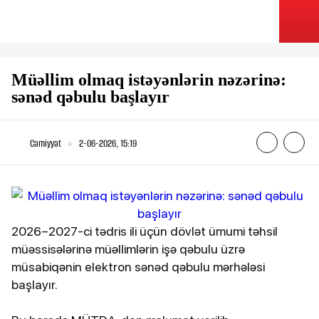
Müəllim olmaq istəyənlərin nəzərinə:
sənəd qəbulu başlayır
Cəmiyyət
2-06-2026, 15:19
2026–2027-ci tədris ili üçün dövlət ümumi təhsil
müəssisələrinə müəllimlərin işə qəbulu üzrə
müsabiqənin elektron sənəd qəbulu mərhələsi
başlayır.