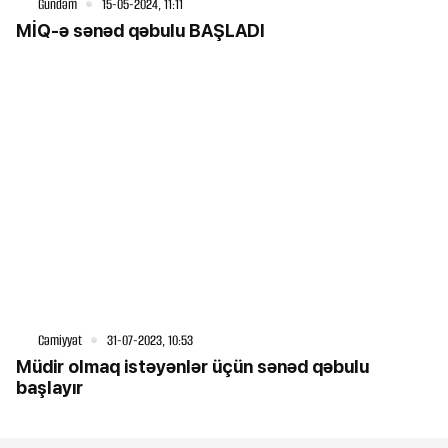
Gündəm
15-05-2024, 11:11
MİQ-ə sənəd qəbulu BAŞLADI
Cəmiyyət
31-07-2023, 10:53
Müdir olmaq istəyənlər üçün sənəd qəbulu
başlayır