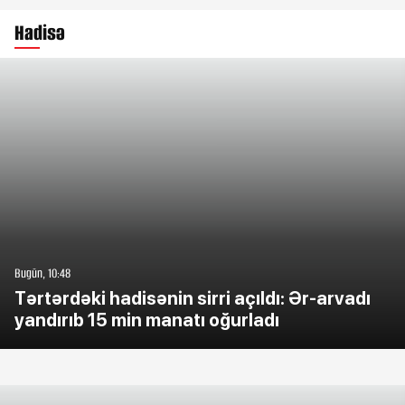
Hadisə
Bugün, 10:48
Tərtərdəki hadisənin sirri açıldı: Ər-arvadı
yandırıb 15 min manatı oğurladı