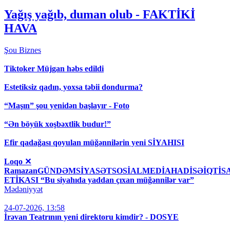
Yağış yağıb, duman olub - FAKTİKİ
HAVA
Şou
Biznes
Tiktoker Müjgan həbs edildi
Estetiksiz qadın, yoxsa təbii dondurma?
“Maşın” şou yenidən başlayır - Foto
“Ən böyük xoşbəxtlik budur!”
Efir qadağası qoyulan müğənnilərin yeni SİYAHISI
Loqo ✕
RamazanGÜNDƏMSİYASƏTSOSİALMEDİAHADİSƏİQT
ETİKASI “Bu siyahıda yaddan çıxan müğənnilər var”
Mədəniyyət
24-07-2026, 13:58
İrəvan Teatrının yeni direktoru kimdir? - DOSYE