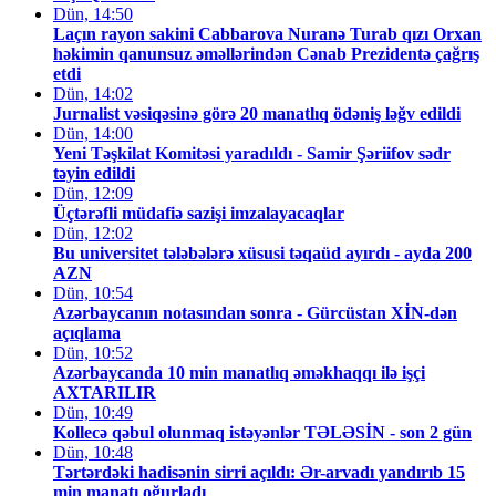
Dün, 14:50
Laçın rayon sakini Cabbarova Nuranə Turab qızı Orxan
həkimin qanunsuz əməllərindən Cənab Prezidentə çağrış
etdi
Dün, 14:02
Jurnalist vəsiqəsinə görə 20 manatlıq ödəniş ləğv edildi
Dün, 14:00
Yeni Təşkilat Komitəsi yaradıldı - Samir Şəriifov sədr
təyin edildi
Dün, 12:09
Üçtərəfli müdafiə sazişi imzalayacaqlar
Dün, 12:02
Bu universitet tələbələrə xüsusi təqaüd ayırdı - ayda 200
AZN
Dün, 10:54
Azərbaycanın notasından sonra - Gürcüstan XİN-dən
açıqlama
Dün, 10:52
Azərbaycanda 10 min manatlıq əməkhaqqı ilə işçi
AXTARILIR
Dün, 10:49
Kollecə qəbul olunmaq istəyənlər TƏLƏSİN - son 2 gün
Dün, 10:48
Tərtərdəki hadisənin sirri açıldı: Ər-arvadı yandırıb 15
min manatı oğurladı