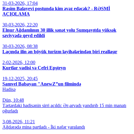
31-03-2026, 17:04
Rasim Balayevi postunda kim əvəz edəcək? - RƏSMİ
AÇIQLAMA
30-03-2026, 22:20
Elnur Ağdamlının 30 illik sənət yolu Sumqayıtda yüksək
səviyyədə qeyd edildi
30-03-2026, 08:38
Laçında ilin ən böyük turizm layihələrindən biri reallaşır
2-02-2026, 12:00
Kurtlar vadisi və Cefri Epşteyn
19-12-2025, 20:45
Samvel Babayan "AnewZ”un filmində
Hadisə
Dün, 10:48
Tərtərdəki hadisənin sirri açıldı: Ər-arvadı yandırıb 15 min manatı
oğurladı
3-08-2026, 11:21
Ağdərədə mina partladı - İki nəfər yaralandı