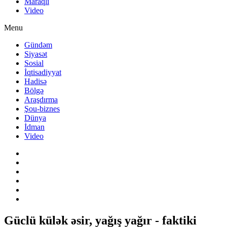
Maraqlı
Video
Menu
Gündəm
Siyasət
Sosial
İqtisadiyyat
Hadisə
Bölgə
Araşdırma
Şou-biznes
Dünya
İdman
Video
Güclü külək əsir, yağış yağır - faktiki