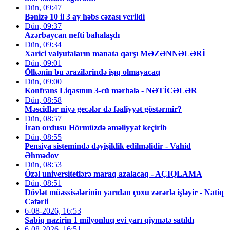
Dün, 09:47
Bənizə 10 il 3 ay həbs cəzası verildi
Dün, 09:37
Azərbaycan nefti bahalaşdı
Dün, 09:34
Xarici valyutaların manata qarşı MƏZƏNNƏLƏRİ
Dün, 09:01
Ölkənin bu ərazilərində işıq olmayacaq
Dün, 09:00
Konfrans Liqasının 3-cü mərhələ - NƏTİCƏLƏR
Dün, 08:58
Məscidlər niyə gecələr də fəaliyyət göstərmir?
Dün, 08:57
İran ordusu Hörmüzdə əməliyyat keçirib
Dün, 08:55
Pensiya sistemində dəyişiklik edilməlidir - Vahid
Əhmədov
Dün, 08:53
Özəl universitetlərə maraq azalacaq - AÇIQLAMA
Dün, 08:51
Dövlət müəssisələrinin yarıdan çoxu zərərlə işləyir - Natiq
Cəfərli
6-08-2026, 16:53
Sabiq nazirin 1 milyonluq evi yarı qiymətə satıldı
6-08-2026, 16:51