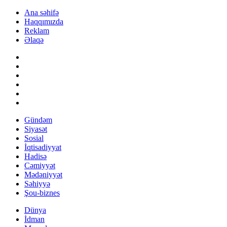
Ana səhifə
Haqqımızda
Reklam
Əlaqə
Gündəm
Siyasət
Sosial
İqtisadiyyat
Hadisə
Cəmiyyət
Mədəniyyət
Səhiyyə
Şou-biznes
Dünya
İdman