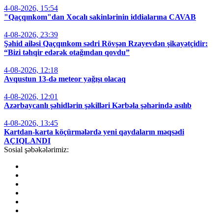
4-08-2026, 15:54
"Qaçqınkom"dan Xocalı sakinlərinin iddialarına CAVAB
4-08-2026, 23:39
Şəhid ailəsi Qaçqınkom sədri Rövşən Rzayevdən şikayətçidir:
“Bizi təhqir edərək otağından qovdu”
4-08-2026, 12:18
Avqustun 13-də meteor yağışı olacaq
4-08-2026, 12:01
Azərbaycanlı şəhidlərin şəkilləri Kərbəla şəhərində asılıb
4-08-2026, 13:45
Kartdan-karta köçürmələrdə yeni qaydaların məqsədi
AÇIQLANDI
Sosial şəbəkələrimiz: