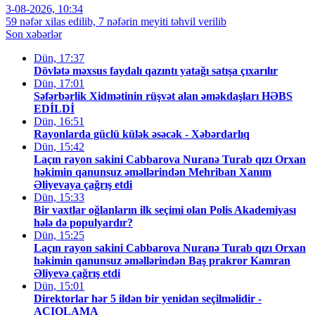
3-08-2026, 10:34
59 nəfər xilas edilib, 7 nəfərin meyiti təhvil verilib
Son xəbərlər
Dün, 17:37
Dövlətə məxsus faydalı qazıntı yatağı satışa çıxarılır
Dün, 17:01
Səfərbərlik Xidmətinin rüşvət alan əməkdaşları HƏBS
EDİLDİ
Dün, 16:51
Rayonlarda güclü külək əsəcək - Xəbərdarlıq
Dün, 15:42
Laçın rayon sakini Cabbarova Nuranə Turab qızı Orxan
həkimin qanunsuz əməllərindən Mehriban Xanım
Əliyevaya çağrış etdi
Dün, 15:33
Bir vaxtlar oğlanların ilk seçimi olan Polis Akademiyası
hələ də populyardır?
Dün, 15:25
Laçın rayon sakini Cabbarova Nuranə Turab qızı Orxan
həkimin qanunsuz əməllərindən Baş prakror Kamran
Əliyevə çağrış etdi
Dün, 15:01
Direktorlar hər 5 ildən bir yenidən seçilməlidir -
AÇIQLAMA