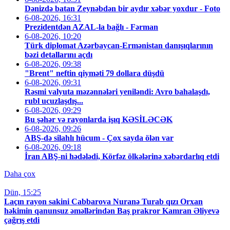
Dənizdə batan Zeynəbdən bir aydır xəbər yoxdur - Foto
6-08-2026, 16:31
Prezidentdən AZAL-la bağlı - Fərman
6-08-2026, 10:20
Türk diplomat Azərbaycan-Ermənistan danışıqlarının
bəzi detallarını açdı
6-08-2026, 09:38
"Brent" neftin qiyməti 79 dollara düşdü
6-08-2026, 09:31
Rəsmi valyuta məzənnələri yeniləndi: Avro bahalaşdı,
rubl ucuzlaşdış...
6-08-2026, 09:29
Bu şəhər və rayonlarda işıq KƏSİLƏCƏK
6-08-2026, 09:26
ABŞ-də silahlı hücum - Çox sayda ölən var
6-08-2026, 09:18
İran ABŞ-ni hədələdi, Körfəz ölkələrinə xəbərdarlıq etdi
Daha çox
Dün, 15:25
Laçın rayon sakini Cabbarova Nuranə Turab qızı Orxan
həkimin qanunsuz əməllərindən Baş prakror Kamran Əliyevə
çağrış etdi