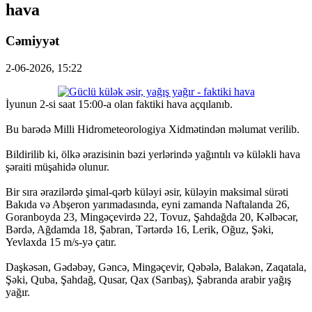
hava
Cəmiyyət
2-06-2026, 15:22
İyunun 2-si saat 15:00-a olan faktiki hava açqılanıb.
Bu barədə Milli Hidrometeorologiya Xidmətindən məlumat verilib.
Bildirilib ki, ölkə ərazisinin bəzi yerlərində yağıntılı və küləkli hava
şəraiti müşahidə olunur.
Bir sıra ərazilərdə şimal-qərb küləyi əsir, küləyin maksimal sürəti
Bakıda və Abşeron yarımadasında, eyni zamanda Naftalanda 26,
Goranboyda 23, Mingəçevirdə 22, Tovuz, Şahdağda 20, Kəlbəcər,
Bərdə, Ağdamda 18, Şabran, Tərtərdə 16, Lerik, Oğuz, Şəki,
Yevlaxda 15 m/s-yə çatır.
Daşkəsən, Gədəbəy, Gəncə, Mingəçevir, Qəbələ, Balakən, Zaqatala,
Şəki, Quba, Şahdağ, Qusar, Qax (Sarıbaş), Şabranda arabir yağış
yağır.