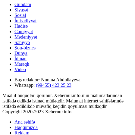
Gündəm
Siyasət
Sosial
İqtisadiyyat
Hadisə
Cəmiyyət
Mədəniyyət
Səhiyyə
Şou-biznes
Dünya
İdman
Maraqlı
Video
Baş redaktor:
Nuranə Abdullayeva
Whatsapp:
(99455) 423 25 23
Müəllif hüquqları qorunur. Xebernur.info-nun məlumatlarından
istifadə etdikdə istinad mütləqdir. Məlumat internet səhifələrində
istifadə edildikdə müvafiq keçidin qoyulması mütləqdir.
Copyright 2020-2023 Xebernur.info
Ana səhifə
Haqqımızda
Reklam