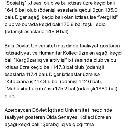
“Sosial iş” ixtisası olub və bu ixtisas üzrə keçid balı
164.8 bal olub (ödənişli əsaslarla qəbul üçün 135.0
bal). Digər aşağı keçid balı olan ixtisas isə “Vergi işi”
olub və burada keçid balı 175.8 bal təşkil edib
(ödənişli əsaslarla 148.9 bal).
Bakı Dövlət Universiteti nəzdində fəaliyyət göstərən
İqtisadiyyat və Humanitar Kolleci üzrə ən aşağı keçid
balı “Kargüzarlıq və arxiv işi” ixtisasında olub və bu
ixtisas üzrə keçid balı 147.3 bal olub (ödənişli
əsaslarla 117.4 bal). Digər ixtisaslar üzrə isə
“Kitabxana işi” 148.6 bal (ödənişli 112.6 bal),
“Mühasibat uçotu” isə 175.2 bal (ödənişli 138.1 bal)
olub.
Azərbaycan Dövlət İqtisad Universiteti nəzdində
fəaliyyət göstərən Qida Sənayesi Kolleci üzrə ən
aşağı keçid balı “Şərabçılıq və qıcqırtma