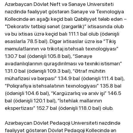
Azərbaycan Dövlət Neft və Sənaye Universiteti
nəzdində fəaliyyət göstərən Sənaye və Texnologiya
Kollecində ən aşağı keçid balı Qabiliyyət tələb edən –
"Dekorativ tətbiqi sənət (zərgərlik)” ixtisasında olub
və bu ixtisas üzrə keçid balı 111.1 bal olub (ödənişli
əsaslarla 78.5 bal). Digər ixtisaslar üzrə isə “Tikiş
məmulatlarının və trikotaj istehsalı texnologiyası”
130.7 bal (ödənişli 105.8 bal), “Sənaye
avadanlıqlarının quraşdırılması və texniki istismarı”
131.0 bal (ödənişli 109.3 bal), “Ətraf mühitin
mühafizəsi və bərpası” 134.9 bal (ödənişli 111.4 bal),
“Poliqrafiya istehsalatının texnologiyası” 135.8 bal
(ödənişli 104.6 bal), “Kargüzarlıq və arxiv işi” 146.5
bal (ödənişli 120.1 bal), “İstehlak mallarının
ekspertizası” 152.7 bal (ödənişli 118.0 bal) olub.
Azərbaycan Dövlət Pedaqoji Universiteti nəzdində
fəaliyyət göstərən Dövlət Pedaqoji Kollecində ən