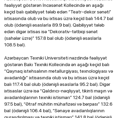
fəaliyyət göstərən İncəsənət Kollecində ən aşağı
keçid balı qabiliyyət tələb edən “Teatr-dekor sənəti”
ixtisasında olub və bu ixtisas üzrə keçid balı 144.7 bal
olub (ödənişli əsaslarla 89.9 bal). Qabiliyyət tələb
edən digər ixtisas isə “Dekorativ-tətbiqi sənət
(sahələr üzrə)” 157.8 bal olub (ödənişli əsaslarla
108.5 bal).
Azərbaycan Texniki Universiteti nəzdində fəaliyyət
göstərən Bakı Texniki Kollecində ən aşağı keçid balı
“Qaynaq istehsalının metallurgiyası, texnologiyası və
avadanlığı” ixtisasında olub və bu ixtisas üzrə keçid
balı 117.4 bal olub (ödənişli əsaslarla 95.2 bal). Digər
ixtisaslar üzrə isə “Qaldırıcı-nəqliyyat, tikinti maşın və
avadanlıqlarının texniki istismarı” 124.7 bal (ödənişli
97.5 bal), “Ətraf mühitin mühafizəsi və bərpası” 132.6
bal (ödənişli 106.4 bal), “Sənaye avadanlıqlarının
quraşdırılması və texniki istismarı” 141.8 bal (ödənişli