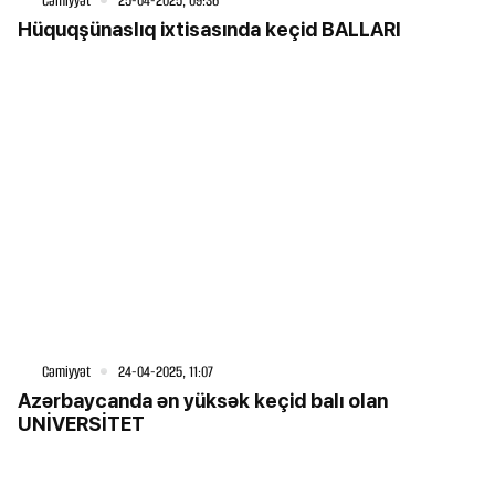
Cəmiyyət
25-04-2025, 09:36
Hüquqşünaslıq ixtisasında keçid BALLARI
Cəmiyyət
24-04-2025, 11:07
Azərbaycanda ən yüksək keçid balı olan
UNİVERSİTET