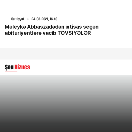
Cəmiyyət
24-08-2021, 16:40
Məleykə Abbaszadədən ixtisas seçən
abituriyentlərə vacib TÖVSİYƏLƏR
Şou
Biznes