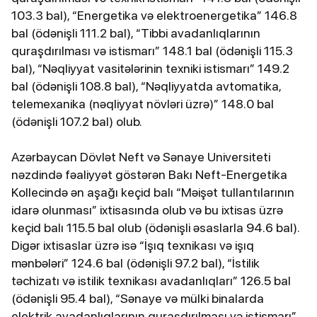
103.3 bal), “Energetika və elektroenergetika” 146.8
bal (ödənişli 111.2 bal), “Tibbi avadanlıqlarının
quraşdırılması və istismarı” 148.1 bal (ödənişli 115.3
bal), “Nəqliyyat vasitələrinin texniki istismarı” 149.2
bal (ödənişli 108.8 bal), “Nəqliyyatda avtomatika,
telemexanika (nəqliyyat növləri üzrə)” 148.0 bal
(ödənişli 107.2 bal) olub.
Azərbaycan Dövlət Neft və Sənaye Universiteti
nəzdində fəaliyyət göstərən Bakı Neft-Energetika
Kollecində ən aşağı keçid balı “Məişət tullantılarının
idarə olunması” ixtisasında olub və bu ixtisas üzrə
keçid balı 115.5 bal olub (ödənişli əsaslarla 94.6 bal).
Digər ixtisaslar üzrə isə “İşıq texnikası və işıq
mənbələri” 124.6 bal (ödənişli 97.2 bal), “İstilik
təchizatı və istilik texnikası avadanlıqları” 126.5 bal
(ödənişli 95.4 bal), “Sənaye və mülki binalarda
elektrik avadanlıqlarının quraşdırılması və istismarı”