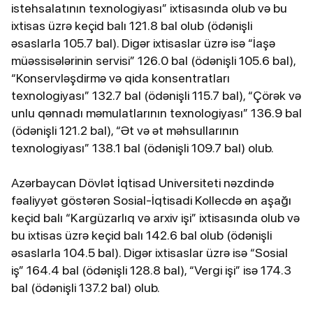
istehsalatının texnologiyası” ixtisasında olub və bu
ixtisas üzrə keçid balı 121.8 bal olub (ödənişli
əsaslarla 105.7 bal). Digər ixtisaslar üzrə isə “İaşə
müəssisələrinin servisi” 126.0 bal (ödənişli 105.6 bal),
“Konservləşdirmə və qida konsentratları
texnologiyası” 132.7 bal (ödənişli 115.7 bal), “Çörək və
unlu qənnadı məmulatlarının texnologiyası” 136.9 bal
(ödənişli 121.2 bal), “Ət və ət məhsullarının
texnologiyası” 138.1 bal (ödənişli 109.7 bal) olub.
Azərbaycan Dövlət İqtisad Universiteti nəzdində
fəaliyyət göstərən Sosial-İqtisadi Kollecdə ən aşağı
keçid balı “Kargüzarlıq və arxiv işi” ixtisasında olub və
bu ixtisas üzrə keçid balı 142.6 bal olub (ödənişli
əsaslarla 104.5 bal). Digər ixtisaslar üzrə isə “Sosial
iş” 164.4 bal (ödənişli 128.8 bal), “Vergi işi” isə 174.3
bal (ödənişli 137.2 bal) olub.