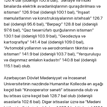
126.4 bal (ödənişli 100.8 bal), “Sənaye və mülki
binalarda elektrik avadanlıqlarının quraşdırılması və
istismarı” 126.9 bal (ödənişli 100.1 bal), “İnşaat
məmulatlarının və konstruksiyalarının istehsalı” 126.7
bal (ödənişli 95.6 bal), “Bərpaçı” 128.8 bal (ödənişli
97.6 bal), “Qaz təsərrüfatı qurğularının istismarı”
130.1 bal (ödənişli 103.9 bal), “Geodeziya və
kartoqrafiya” 141.4 bal (ödənişli 109.0 bal),
“Avtomobil yollarının və aerodromların tikintisi və
istismarı” 141.9 bal (ödənişli 103.7 bal), “Yerquruluşu
və daşınmaz əmlakın kadastrı” 140.8 bal (ödənişli
115.1 bal) olub.
Azərbaycan Dövlət Mədəniyyət və İncəsənət
Universitetinin nəzdində Humanitar Kollecdə ən aşağı
keçid balı “Kinooperator sənəti” ixtisasında olub və
bu ixtisas üzrə keçid balı 128.7 bal olub (ödənişli
əsaslarla 102.6 bal). Digər ixtisaslar üzrə isə “Mədəni