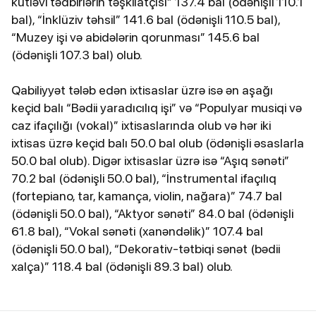
kütləvi tədbirlərin təşkilatçısı” 137.4 bal (ödənişli 110.1
bal), “İnklüziv təhsil” 141.6 bal (ödənişli 110.5 bal),
“Muzey işi və abidələrin qorunması” 145.6 bal
(ödənişli 107.3 bal) olub.
Qabiliyyət tələb edən ixtisaslar üzrə isə ən aşağı
keçid balı “Bədii yaradıcılıq işi” və “Populyar musiqi və
caz ifaçılığı (vokal)” ixtisaslarında olub və hər iki
ixtisas üzrə keçid balı 50.0 bal olub (ödənişli əsaslarla
50.0 bal olub). Digər ixtisaslar üzrə isə “Aşıq sənəti”
70.2 bal (ödənişli 50.0 bal), “İnstrumental ifaçılıq
(fortepiano, tar, kamança, violin, nağara)” 74.7 bal
(ödənişli 50.0 bal), “Aktyor sənəti” 84.0 bal (ödənişli
61.8 bal), “Vokal sənəti (xanəndəlik)” 107.4 bal
(ödənişli 50.0 bal), “Dekorativ-tətbiqi sənət (bədii
xalça)” 118.4 bal (ödənişli 89.3 bal) olub.