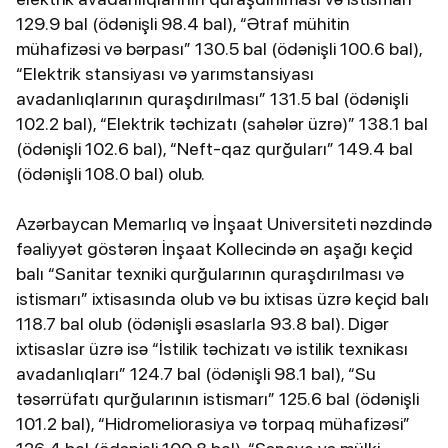
129.9 bal (ödənişli 98.4 bal), “Ətraf mühitin
mühafizəsi və bərpası” 130.5 bal (ödənişli 100.6 bal),
“Elektrik stansiyası və yarımstansiyası
avadanlıqlarının quraşdırılması” 131.5 bal (ödənişli
102.2 bal), “Elektrik təchizatı (sahələr üzrə)” 138.1 bal
(ödənişli 102.6 bal), “Neft-qaz qurğuları” 149.4 bal
(ödənişli 108.0 bal) olub.
Azərbaycan Memarlıq və İnşaat Universiteti nəzdində
fəaliyyət göstərən İnşaat Kollecində ən aşağı keçid
balı “Sanitar texniki qurğularının quraşdırılması və
istismarı” ixtisasında olub və bu ixtisas üzrə keçid balı
118.7 bal olub (ödənişli əsaslarla 93.8 bal). Digər
ixtisaslar üzrə isə “İstilik təchizatı və istilik texnikası
avadanlıqları” 124.7 bal (ödənişli 98.1 bal), “Su
təsərrüfatı qurğularının istismarı” 125.6 bal (ödənişli
101.2 bal), “Hidromeliorasiya və torpaq mühafizəsi”