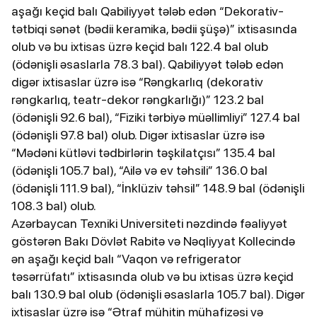
aşağı keçid balı Qabiliyyət tələb edən “Dekorativ-
tətbiqi sənət (bədii keramika, bədii şüşə)” ixtisasında
olub və bu ixtisas üzrə keçid balı 122.4 bal olub
(ödənişli əsaslarla 78.3 bal). Qabiliyyət tələb edən
digər ixtisaslar üzrə isə “Rəngkarlıq (dekorativ
rəngkarlıq, teatr-dekor rəngkarlığı)” 123.2 bal
(ödənişli 92.6 bal), “Fiziki tərbiyə müəllimliyi” 127.4 bal
(ödənişli 97.8 bal) olub. Digər ixtisaslar üzrə isə
“Mədəni kütləvi tədbirlərin təşkilatçısı” 135.4 bal
(ödənişli 105.7 bal), “Ailə və ev təhsili” 136.0 bal
(ödənişli 111.9 bal), “İnklüziv təhsil” 148.9 bal (ödənişli
108.3 bal) olub.
Azərbaycan Texniki Universiteti nəzdində fəaliyyət
göstərən Bakı Dövlət Rabitə və Nəqliyyat Kollecində
ən aşağı keçid balı “Vaqon və refrigerator
təsərrüfatı” ixtisasında olub və bu ixtisas üzrə keçid
balı 130.9 bal olub (ödənişli əsaslarla 105.7 bal). Digər
ixtisaslar üzrə isə “Ətraf mühitin mühafizəsi və