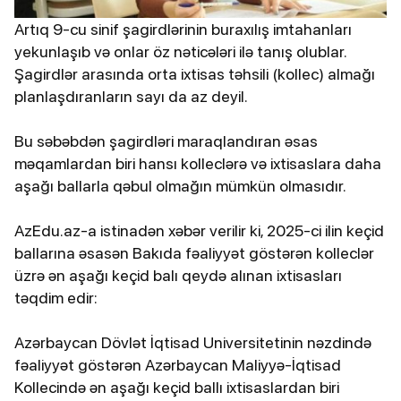
Artıq 9-cu sinif şagirdlərinin buraxılış imtahanları
yekunlaşıb və onlar öz nəticələri ilə tanış olublar.
Şagirdlər arasında orta ixtisas təhsili (kollec) almağı
planlaşdıranların sayı da az deyil.
Bu səbəbdən şagirdləri maraqlandıran əsas
məqamlardan biri hansı kolleclərə və ixtisaslara daha
aşağı ballarla qəbul olmağın mümkün olmasıdır.
AzEdu.az-a istinadən xəbər verilir ki, 2025-ci ilin keçid
ballarına əsasən Bakıda fəaliyyət göstərən kolleclər
üzrə ən aşağı keçid balı qeydə alınan ixtisasları
təqdim edir:
Azərbaycan Dövlət İqtisad Universitetinin nəzdində
fəaliyyət göstərən Azərbaycan Maliyyə-İqtisad
Kollecində ən aşağı keçid ballı ixtisaslardan biri