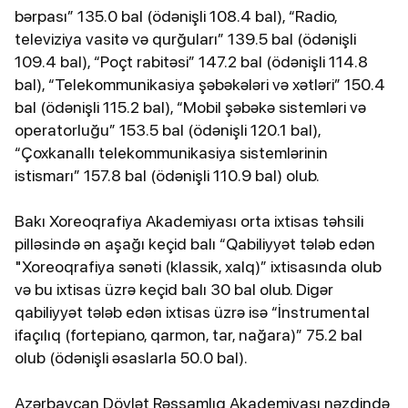
bərpası” 135.0 bal (ödənişli 108.4 bal), “Radio,
televiziya vasitə və qurğuları” 139.5 bal (ödənişli
109.4 bal), “Poçt rabitəsi” 147.2 bal (ödənişli 114.8
bal), “Telekommunikasiya şəbəkələri və xətləri” 150.4
bal (ödənişli 115.2 bal), “Mobil şəbəkə sistemləri və
operatorluğu” 153.5 bal (ödənişli 120.1 bal),
“Çoxkanallı telekommunikasiya sistemlərinin
istismarı” 157.8 bal (ödənişli 110.9 bal) olub.
Bakı Xoreoqrafiya Akademiyası orta ixtisas təhsili
pilləsində ən aşağı keçid balı “Qabiliyyət tələb edən
"Xoreoqrafiya sənəti (klassik, xalq)” ixtisasında olub
və bu ixtisas üzrə keçid balı 30 bal olub. Digər
qabiliyyət tələb edən ixtisas üzrə isə “İnstrumental
ifaçılıq (fortepiano, qarmon, tar, nağara)” 75.2 bal
olub (ödənişli əsaslarla 50.0 bal).
Azərbaycan Dövlət Rəssamlıq Akademiyası nəzdində