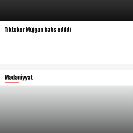
Tiktoker Müjgan həbs edildi
Mədəniyyət