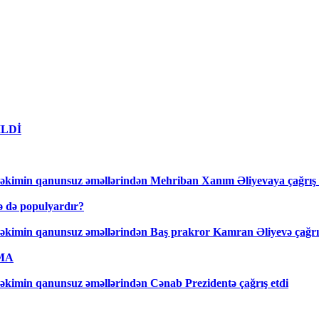
DİLDİ
əkimin qanunsuz əməllərindən Mehriban Xanım Əliyevaya çağrış 
lə də populyardır?
əkimin qanunsuz əməllərindən Baş prakror Kamran Əliyevə çağrış
AMA
kimin qanunsuz əməllərindən Cənab Prezidentə çağrış etdi