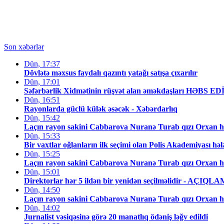
Son xəbərlər
Dün, 17:37
Dövlətə məxsus faydalı qazıntı yatağı satışa çıxarılır
Dün, 17:01
Səfərbərlik Xidmətinin rüşvət alan əməkdaşları HƏBS E
Dün, 16:51
Rayonlarda güclü külək əsəcək - Xəbərdarlıq
Dün, 15:42
Laçın rayon sakini Cabbarova Nuranə Turab qızı Orxan h
Dün, 15:33
Bir vaxtlar oğlanların ilk seçimi olan Polis Akademiyası hə
Dün, 15:25
Laçın rayon sakini Cabbarova Nuranə Turab qızı Orxan h
Dün, 15:01
Direktorlar hər 5 ildən bir yenidən seçilməlidir - AÇIQL
Dün, 14:50
Laçın rayon sakini Cabbarova Nuranə Turab qızı Orxan hə
Dün, 14:02
Jurnalist vəsiqəsinə görə 20 manatlıq ödəniş ləğv edildi