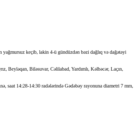
sən yağmursuz keçib, lakin 4-ü gündüzdən bəzi dağlıq və dağətəyi
, Beyləqan, Biləsuvar, Cəlilabad, Yardımlı, Kəlbəcər, Laçın,
inə, saat 14:28-14:30 radələrində Gədəbəy rayonuna diametri 7 mm,