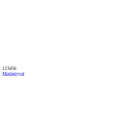
1
2
3
4
5
6
Mədəniyyət