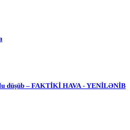
a
 dolu düşüb – FAKTİKİ HAVA - YENİLƏNİB