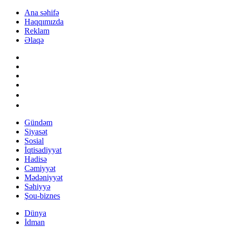
Ana səhifə
Haqqımızda
Reklam
Əlaqə
Gündəm
Siyasət
Sosial
İqtisadiyyat
Hadisə
Cəmiyyət
Mədəniyyət
Səhiyyə
Şou-biznes
Dünya
İdman