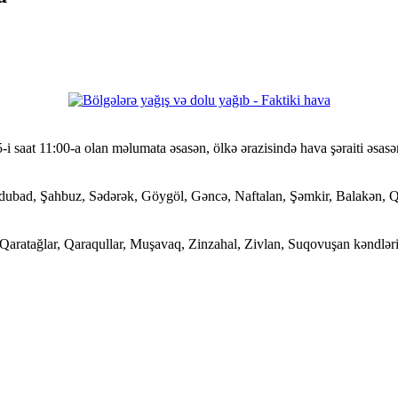
-i saat 11:00-a olan məlumata əsasən, ölkə ərazisində hava şəraiti əsa
ubad, Şahbuz, Sədərək, Göygöl, Gəncə, Naftalan, Şəmkir, Balakən, Qrız
 Qaratağlar, Qaraqullar, Muşavaq, Zinzahal, Zivlan, Suqovuşan kəndlər