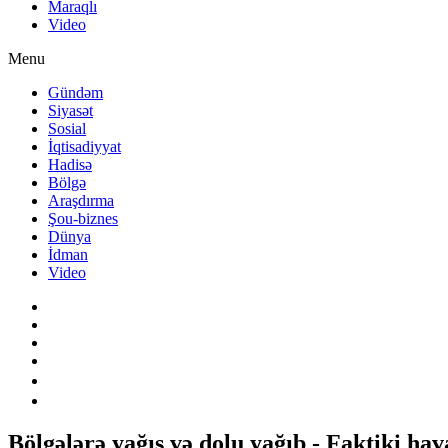
Maraqlı
Video
Menu
Gündəm
Siyasət
Sosial
İqtisadiyyat
Hadisə
Bölgə
Araşdırma
Şou-biznes
Dünya
İdman
Video
Bölgələrə yağış və dolu yağıb - Faktiki hav