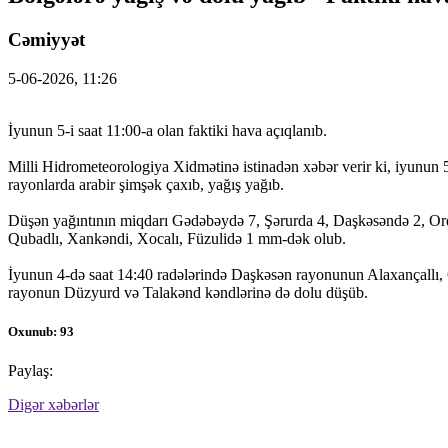
Cəmiyyət
5-06-2026, 11:26
İyunun 5-i saat 11:00-a olan faktiki hava açıqlanıb.
Milli Hidrometeorologiya Xidmətinə istinadən xəbər verir ki, iyunun 5
rayonlarda arabir şimşək çaxıb, yağış yağıb.
Düşən yağıntının miqdarı Gədəbəydə 7, Şərurda 4, Daşkəsəndə 2, Ord
Qubadlı, Xankəndi, Xocalı, Füzulidə 1 mm-dək olub.
İyunun 4-də saat 14:40 radələrində Daşkəsən rayonunun Alaxançallı,
rayonun Düzyurd və Talakənd kəndlərinə də dolu düşüb.
Oxunub: 93
Paylaş:
Digər xəbərlər