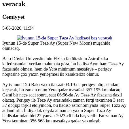
verəcək
Cəmiyyət
5-06-2026, 11:34
İyunun 15-də Super Təzə Ay (Super New Moon) müşahidə
olunacaq.
Bakı Dövlət Universitetinin Fizika fakültəsinin Astrofizika
kafedrasından verilən məlumata görə, bu hadisə Ayın həm Təzə Ay
fazasında olması, həm də Yerə minimum məsafəyə – perigey
nöqtəsinə çox yaxın yerləşməsi ilə xarakterizə olunur.
Ay iyunun 15-i Bakı vaxtı ilə saat 03:19-da perigey nöqtəsindən
keçəcək, bu zaman onun Yerə qədər məsafəsi 357 195 km olacaq.
Cəmi bir neçə saat sonra, saat 06:56-da Ay Təzə Ay fazasına daxil
olacaq. Perigey ilə Təzə Ay arasındakı zaman fərqi təxminən 3 saat
37 dəqiqə təşkil etdiyindən, bu hadisə astronomiyada Super Təzə Ay
adlandırılır. İndiyədək qeydə alınan ən yaxın Super Təzə Ay
hadisələrindən biri 22 yanvar 2023-cü ildə baş verib. Bu zaman Ay
Yerə təxminən 356 568 km məsafəyə qədər yaxınlaşıb.