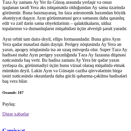
Təzə Ay zamanı Ay Yer ilə Günəş arasında yerləşir və onun
işıqlanan tərəfi Yerə əks istiqamətdə olduğundan Ay səma üzərində
görünmür. Buna baxmayaraq, bu faza astronomik baxımdan böyük
əhəmiyyət daşıyır. Ayın görünməməsi gecə səmasını daha qaranlıq
edir və zəif dərin səma obyektlərinin – qalaktikaların, ulduz
topalarının və dumanlıqların müşahidəsi üçün əlverişli şərait yaradır.
Ayın orbiti tam dairə deyil, ellips formasındadır. Buna görə Ayın
Yerə qədər məsafəsi daim dəyişir. Perigey nöqtəsində Ay Yerə ən
yaxın, apogey nöqtəsində isə ən uzaq mövqedə olur. Super Təzə Ay
hadisəsi məhz Ayın perigey yaxınlığında Təzə Ay fazasına düşməsi
nəticəsində baş verir. Bu hadisə zamanı Ay Yerə bir qədər yaxın
yerləşsə də, görünmədiyi üçün bunu vizual olaraq müşahidə etmək
mümkün deyil. Lakin Ayın və Günəşin cazibə qüvvələrinin birgə
təsiri nəticəsində okeanlarda daha güclü qabarma-çəkilmə hadisələri
baş verə bilər.
Oxunub: 187
Paylaş:
Digər xəbərlər
Cəmiyyət