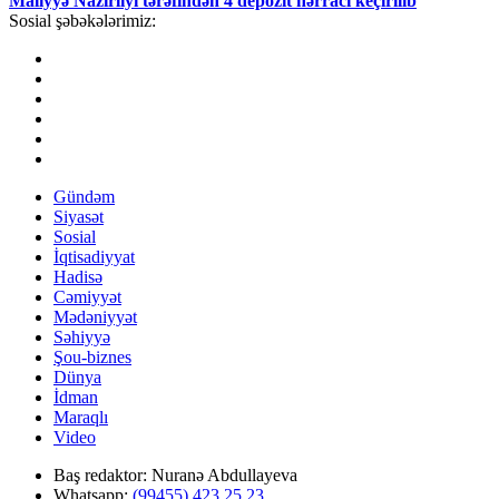
Maliyyə Nazirliyi tərəfindən 4 depozit hərracı keçirilib
Sosial şəbəkələrimiz:
Gündəm
Siyasət
Sosial
İqtisadiyyat
Hadisə
Cəmiyyət
Mədəniyyət
Səhiyyə
Şou-biznes
Dünya
İdman
Maraqlı
Video
Baş redaktor:
Nuranə Abdullayeva
Whatsapp:
(99455) 423 25 23