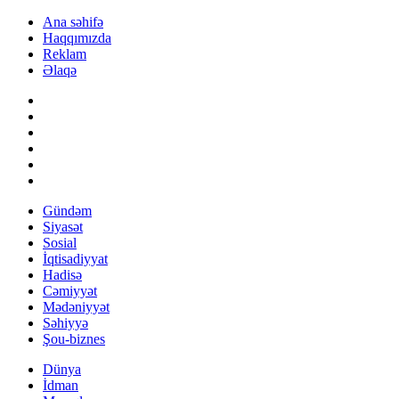
Ana səhifə
Haqqımızda
Reklam
Əlaqə
Gündəm
Siyasət
Sosial
İqtisadiyyat
Hadisə
Cəmiyyət
Mədəniyyət
Səhiyyə
Şou-biznes
Dünya
İdman