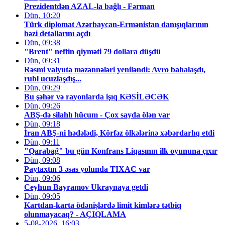
Prezidentdən AZAL-la bağlı - Fərman
Dün, 10:20
Türk diplomat Azərbaycan-Ermənistan danışıqlarının
bəzi detallarını açdı
Dün, 09:38
"Brent" neftin qiyməti 79 dollara düşdü
Dün, 09:31
Rəsmi valyuta məzənnələri yeniləndi: Avro bahalaşdı,
rubl ucuzlaşdış...
Dün, 09:29
Bu şəhər və rayonlarda işıq KƏSİLƏCƏK
Dün, 09:26
ABŞ-də silahlı hücum - Çox sayda ölən var
Dün, 09:18
İran ABŞ-ni hədələdi, Körfəz ölkələrinə xəbərdarlıq etdi
Dün, 09:11
"Qarabağ" bu gün Konfrans Liqasının ilk oyununa çıxır
Dün, 09:08
Paytaxtın 3 əsas yolunda TIXAC var
Dün, 09:06
Ceyhun Bayramov Ukraynaya getdi
Dün, 09:05
Kartdan-karta ödənişlərdə limit kimlərə tətbiq
olunmayacaq? - AÇIQLAMA
5-08-2026, 16:03