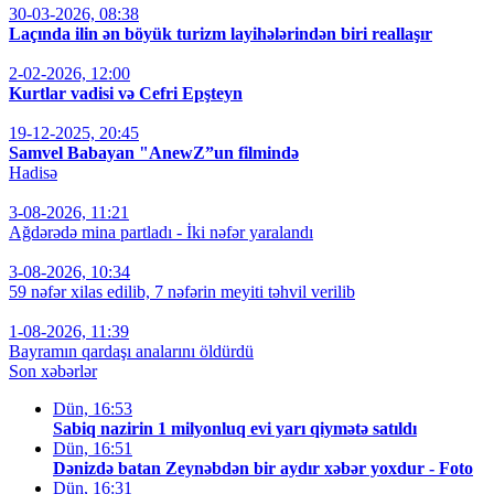
30-03-2026, 08:38
Laçında ilin ən böyük turizm layihələrindən biri reallaşır
2-02-2026, 12:00
Kurtlar vadisi və Cefri Epşteyn
19-12-2025, 20:45
Samvel Babayan "AnewZ”un filmində
Hadisə
3-08-2026, 11:21
Ağdərədə mina partladı - İki nəfər yaralandı
3-08-2026, 10:34
59 nəfər xilas edilib, 7 nəfərin meyiti təhvil verilib
1-08-2026, 11:39
Bayramın qardaşı analarını öldürdü
Son xəbərlər
Dün, 16:53
Sabiq nazirin 1 milyonluq evi yarı qiymətə satıldı
Dün, 16:51
Dənizdə batan Zeynəbdən bir aydır xəbər yoxdur - Foto
Dün, 16:31