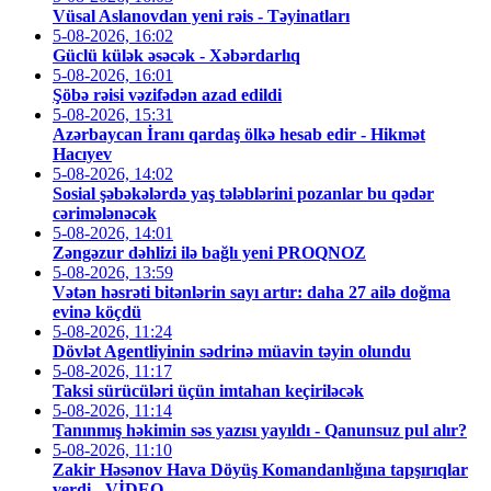
Vüsal Aslanovdan yeni rəis - Təyinatları
5-08-2026, 16:02
Güclü külək əsəcək - Xəbərdarlıq
5-08-2026, 16:01
Şöbə rəisi vəzifədən azad edildi
5-08-2026, 15:31
Azərbaycan İranı qardaş ölkə hesab edir - Hikmət
Hacıyev
5-08-2026, 14:02
Sosial şəbəkələrdə yaş tələblərini pozanlar bu qədər
cərimələnəcək
5-08-2026, 14:01
Zəngəzur dəhlizi ilə bağlı yeni PROQNOZ
5-08-2026, 13:59
Vətən həsrəti bitənlərin sayı artır: daha 27 ailə doğma
evinə köçdü
5-08-2026, 11:24
Dövlət Agentliyinin sədrinə müavin təyin olundu
5-08-2026, 11:17
Taksi sürücüləri üçün imtahan keçiriləcək
5-08-2026, 11:14
Tanınmış həkimin səs yazısı yayıldı - Qanunsuz pul alır?
5-08-2026, 11:10
Zakir Həsənov Hava Döyüş Komandanlığına tapşırıqlar
verdi - VİDEO