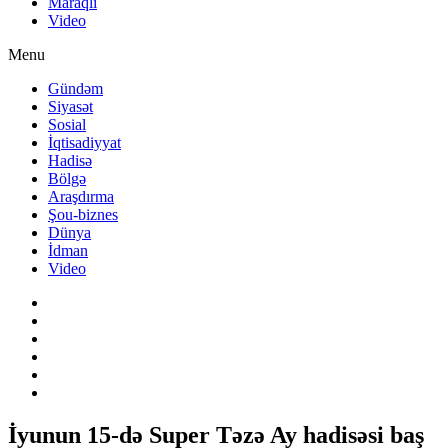
Maraqlı
Video
Menu
Gündəm
Siyasət
Sosial
İqtisadiyyat
Hadisə
Bölgə
Araşdırma
Şou-biznes
Dünya
İdman
Video
İyunun 15-də Super Təzə Ay hadisəsi baş