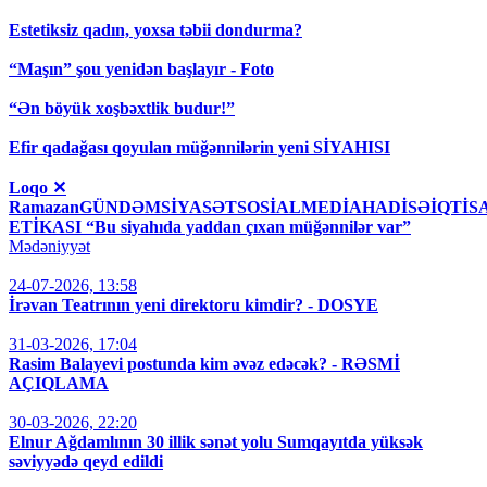
Estetiksiz qadın, yoxsa təbii dondurma?
“Maşın” şou yenidən başlayır - Foto
“Ən böyük xoşbəxtlik budur!”
Efir qadağası qoyulan müğənnilərin yeni SİYAHISI
Loqo ✕
RamazanGÜNDƏMSİYASƏTSOSİALMEDİAHADİSƏİQT
ETİKASI “Bu siyahıda yaddan çıxan müğənnilər var”
Mədəniyyət
24-07-2026, 13:58
İrəvan Teatrının yeni direktoru kimdir? - DOSYE
31-03-2026, 17:04
Rasim Balayevi postunda kim əvəz edəcək? - RƏSMİ
AÇIQLAMA
30-03-2026, 22:20
Elnur Ağdamlının 30 illik sənət yolu Sumqayıtda yüksək
səviyyədə qeyd edildi