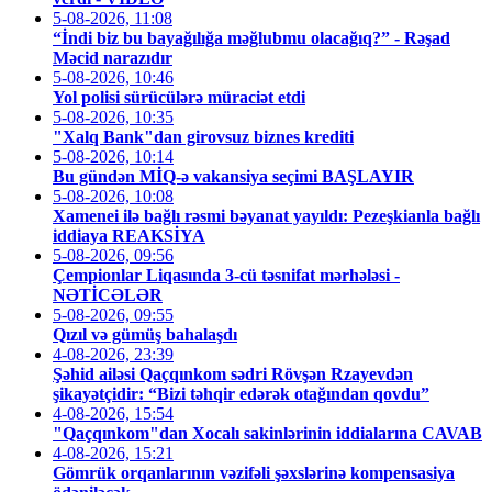
5-08-2026, 11:08
“İndi biz bu bayağılığa məğlubmu olacağıq?” - Rəşad
Məcid narazıdır
5-08-2026, 10:46
Yol polisi sürücülərə müraciət etdi
5-08-2026, 10:35
"Xalq Bank"dan girovsuz biznes krediti
5-08-2026, 10:14
Bu gündən MİQ-ə vakansiya seçimi BAŞLAYIR
5-08-2026, 10:08
Xamenei ilə bağlı rəsmi bəyanat yayıldı: Pezeşkianla bağlı
iddiaya REAKSİYA
5-08-2026, 09:56
Çempionlar Liqasında 3-cü təsnifat mərhələsi -
NƏTİCƏLƏR
5-08-2026, 09:55
Qızıl və gümüş bahalaşdı
4-08-2026, 23:39
Şəhid ailəsi Qaçqınkom sədri Rövşən Rzayevdən
şikayətçidir: “Bizi təhqir edərək otağından qovdu”
4-08-2026, 15:54
"Qaçqınkom"dan Xocalı sakinlərinin iddialarına CAVAB
4-08-2026, 15:21
Gömrük orqanlarının vəzifəli şəxslərinə kompensasiya