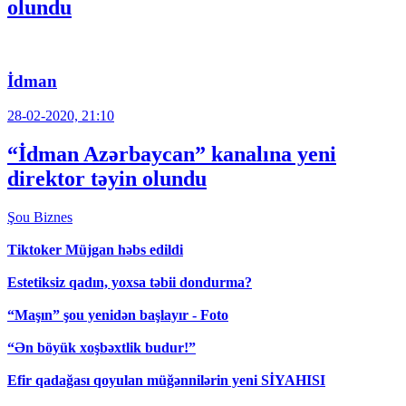
olundu
İdman
28-02-2020, 21:10
“İdman Azərbaycan” kanalına yeni
direktor təyin olundu
Şou
Biznes
Tiktoker Müjgan həbs edildi
Estetiksiz qadın, yoxsa təbii dondurma?
“Maşın” şou yenidən başlayır - Foto
“Ən böyük xoşbəxtlik budur!”
Efir qadağası qoyulan müğənnilərin yeni SİYAHISI