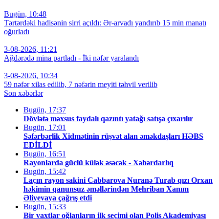
Bugün, 10:48
Tərtərdəki hadisənin sirri açıldı: Ər-arvadı yandırıb 15 min manatı
oğurladı
3-08-2026, 11:21
Ağdərədə mina partladı - İki nəfər yaralandı
3-08-2026, 10:34
59 nəfər xilas edilib, 7 nəfərin meyiti təhvil verilib
Son xəbərlər
Bugün, 17:37
Dövlətə məxsus faydalı qazıntı yatağı satışa çıxarılır
Bugün, 17:01
Səfərbərlik Xidmətinin rüşvət alan əməkdaşları HƏBS
EDİLDİ
Bugün, 16:51
Rayonlarda güclü külək əsəcək - Xəbərdarlıq
Bugün, 15:42
Laçın rayon sakini Cabbarova Nuranə Turab qızı Orxan
həkimin qanunsuz əməllərindən Mehriban Xanım
Əliyevaya çağrış etdi
Bugün, 15:33
Bir vaxtlar oğlanların ilk seçimi olan Polis Akademiyası