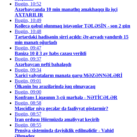
Bugün, 10:52
Azərbaycanda 10 min manatlıq əməkhaqqı ilə işçi
AXTARILIR
Bugün, 10:49
Kollecə qəbul olunmaq istəyənlər TƏLƏSİN - son 2 gün
Bugün, 10:48
Tərtərdəki hadisənin sirri açıldı: Ər-arvadı yandırıb 15
min manatı oğurladı
Bugün, 09:47
Bənizə 10 il 3 ay həbs cəzası verildi
Bugün, 09:37
Azərbaycan nefti bahalaşdı
Bugün, 09:34
Xarici valyutaların manata qarşı MƏZƏNNƏLƏRİ
Bugün, 09:01
Ölkənin bu ərazilərində işıq olmayacaq
Bugün, 09:00
Konfrans Liqasının 3-cü mərhələ - NƏTİCƏLƏR
Bugün, 08:58
Məscidlər niyə gecələr də fəaliyyət göstərmir?
Bugün, 08:57
İran ordusu Hörmüzdə əməliyyat keçirib
Bugün, 08:55
Pensiya sistemində dəyişiklik edilməlidir - Vahid
Əhmədov