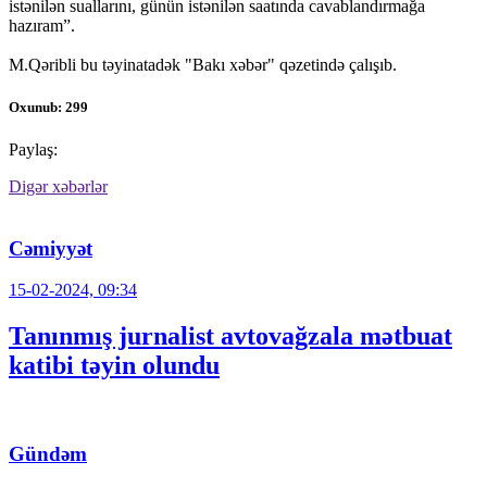
istənilən suallarını, günün istənilən saatında cavablandırmağa
hazıram”.
M.Qəribli bu təyinatadək "Bakı xəbər" qəzetində çalışıb.
Oxunub: 299
Paylaş:
Digər xəbərlər
Cəmiyyət
15-02-2024, 09:34
Tanınmış jurnalist avtovağzala mətbuat
katibi təyin olundu
Gündəm