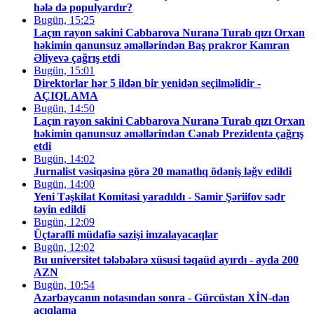
hələ də populyardır?
Bugün, 15:25
Laçın rayon sakini Cabbarova Nuranə Turab qızı Orxan
həkimin qanunsuz əməllərindən Baş prakror Kamran
Əliyevə çağrış etdi
Bugün, 15:01
Direktorlar hər 5 ildən bir yenidən seçilməlidir -
AÇIQLAMA
Bugün, 14:50
Laçın rayon sakini Cabbarova Nuranə Turab qızı Orxan
həkimin qanunsuz əməllərindən Cənab Prezidentə çağrış
etdi
Bugün, 14:02
Jurnalist vəsiqəsinə görə 20 manatlıq ödəniş ləğv edildi
Bugün, 14:00
Yeni Təşkilat Komitəsi yaradıldı - Samir Şəriifov sədr
təyin edildi
Bugün, 12:09
Üçtərəfli müdafiə sazişi imzalayacaqlar
Bugün, 12:02
Bu universitet tələbələrə xüsusi təqaüd ayırdı - ayda 200
AZN
Bugün, 10:54
Azərbaycanın notasından sonra - Gürcüstan XİN-dən
açıqlama