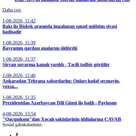
Daha çox
1-08-2026, 11:42
Bakı ilə Bişkek arasında imzalanan sənəd mühüm siyasi
hadisədir
1-08-2026, 11:39
Bayramın qardaşı analarını öldürdü
1-08-2026, 11:37
Şirvan suvarma kanalı yarıldı - Təcili tədbir görülür
1-08-2026, 11:40
Ankaradan Tehrana xəbərdarlıq: Onları hədəf seçməyin,
yoxsa...
1-08-2026, 11:35
Prezidentdən Azərbaycan Dili Günü ilə bağlı - Paylaşım
4-08-2026, 15:54
"Qaçqınkom"dan Xocalı sakinlərinin iddialarına CAVAB
Sosial şəbəkələrimiz: