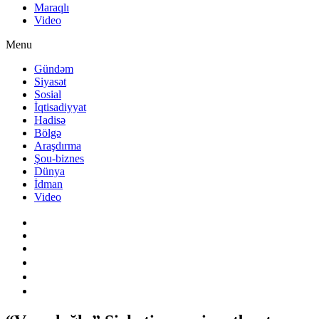
Maraqlı
Video
Menu
Gündəm
Siyasət
Sosial
İqtisadiyyat
Hadisə
Bölgə
Araşdırma
Şou-biznes
Dünya
İdman
Video