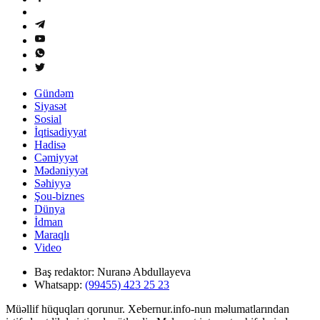
Gündəm
Siyasət
Sosial
İqtisadiyyat
Hadisə
Cəmiyyət
Mədəniyyət
Səhiyyə
Şou-biznes
Dünya
İdman
Maraqlı
Video
Baş redaktor:
Nuranə Abdullayeva
Whatsapp:
(99455) 423 25 23
Müəllif hüquqları qorunur. Xebernur.info-nun məlumatlarından