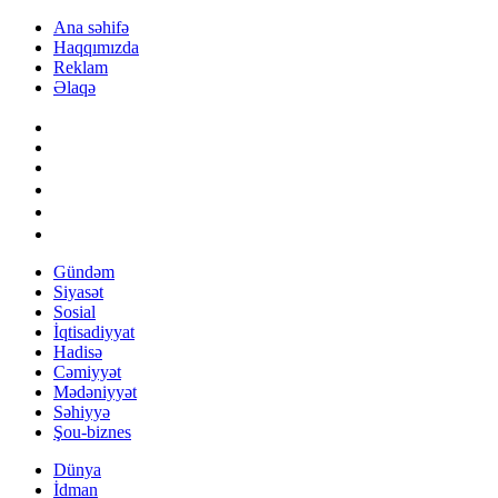
Ana səhifə
Haqqımızda
Reklam
Əlaqə
Gündəm
Siyasət
Sosial
İqtisadiyyat
Hadisə
Cəmiyyət
Mədəniyyət
Səhiyyə
Şou-biznes
Dünya
İdman