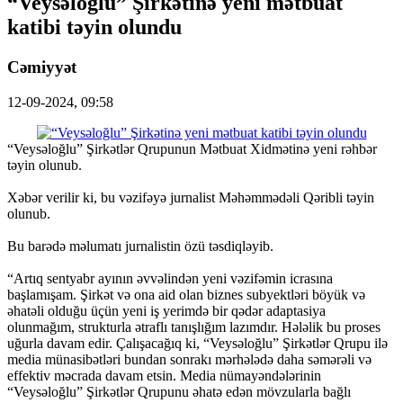
“Veysəloğlu” Şirkətinə yeni mətbuat
katibi təyin olundu
Cəmiyyət
12-09-2024, 09:58
“Veysəloğlu” Şirkətlər Qrupunun Mətbuat Xidmətinə yeni rəhbər
təyin olunub.
Xəbər verilir ki, bu vəzifəyə jurnalist Məhəmmədəli Qəribli təyin
olunub.
Bu barədə məlumatı jurnalistin özü təsdiqləyib.
“Artıq sentyabr ayının əvvəlindən yeni vəzifəmin icrasına
başlamışam. Şirkət və ona aid olan biznes subyektləri böyük və
əhatəli olduğu üçün yeni iş yerimdə bir qədər adaptasiya
olunmağım, strukturla ətraflı tanışlığım lazımdır. Hələlik bu proses
uğurla davam edir. Çalışacağıq ki, “Veysəloğlu” Şirkətlər Qrupu ilə
media münasibətləri bundan sonrakı mərhələdə daha səmərəli və
effektiv məcrada davam etsin. Media nümayəndələrinin
“Veysəloğlu” Şirkətlər Qrupunu əhatə edən mövzularla bağlı