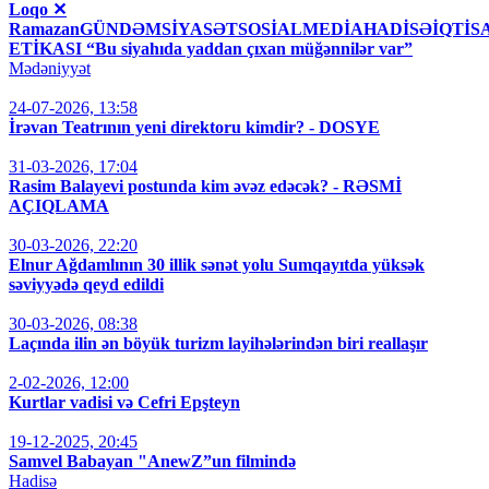
Loqo ✕
RamazanGÜNDƏMSİYASƏTSOSİALMEDİAHADİSƏİQT
ETİKASI “Bu siyahıda yaddan çıxan müğənnilər var”
Mədəniyyət
24-07-2026, 13:58
İrəvan Teatrının yeni direktoru kimdir? - DOSYE
31-03-2026, 17:04
Rasim Balayevi postunda kim əvəz edəcək? - RƏSMİ
AÇIQLAMA
30-03-2026, 22:20
Elnur Ağdamlının 30 illik sənət yolu Sumqayıtda yüksək
səviyyədə qeyd edildi
30-03-2026, 08:38
Laçında ilin ən böyük turizm layihələrindən biri reallaşır
2-02-2026, 12:00
Kurtlar vadisi və Cefri Epşteyn
19-12-2025, 20:45
Samvel Babayan "AnewZ”un filmində
Hadisə