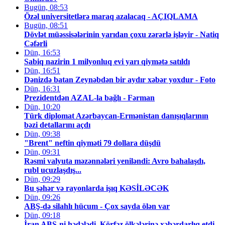
Bugün, 08:53
Özəl universitetlərə maraq azalacaq - AÇIQLAMA
Bugün, 08:51
Dövlət müəssisələrinin yarıdan çoxu zərərlə işləyir - Natiq
Cəfərli
Dün, 16:53
Sabiq nazirin 1 milyonluq evi yarı qiymətə satıldı
Dün, 16:51
Dənizdə batan Zeynəbdən bir aydır xəbər yoxdur - Foto
Dün, 16:31
Prezidentdən AZAL-la bağlı - Fərman
Dün, 10:20
Türk diplomat Azərbaycan-Ermənistan danışıqlarının
bəzi detallarını açdı
Dün, 09:38
"Brent" neftin qiyməti 79 dollara düşdü
Dün, 09:31
Rəsmi valyuta məzənnələri yeniləndi: Avro bahalaşdı,
rubl ucuzlaşdış...
Dün, 09:29
Bu şəhər və rayonlarda işıq KƏSİLƏCƏK
Dün, 09:26
ABŞ-də silahlı hücum - Çox sayda ölən var
Dün, 09:18
İran ABŞ-ni hədələdi, Körfəz ölkələrinə xəbərdarlıq etdi