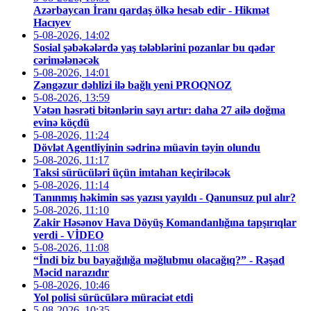
Azərbaycan İranı qardaş ölkə hesab edir - Hikmət
Hacıyev
5-08-2026, 14:02
Sosial şəbəkələrdə yaş tələblərini pozanlar bu qədər
cərimələnəcək
5-08-2026, 14:01
Zəngəzur dəhlizi ilə bağlı yeni PROQNOZ
5-08-2026, 13:59
Vətən həsrəti bitənlərin sayı artır: daha 27 ailə doğma
evinə köçdü
5-08-2026, 11:24
Dövlət Agentliyinin sədrinə müavin təyin olundu
5-08-2026, 11:17
Taksi sürücüləri üçün imtahan keçiriləcək
5-08-2026, 11:14
Tanınmış həkimin səs yazısı yayıldı - Qanunsuz pul alır?
5-08-2026, 11:10
Zakir Həsənov Hava Döyüş Komandanlığına tapşırıqlar
verdi - VİDEO
5-08-2026, 11:08
“İndi biz bu bayağılığa məğlubmu olacağıq?” - Rəşad
Məcid narazıdır
5-08-2026, 10:46
Yol polisi sürücülərə müraciət etdi
5-08-2026, 10:35