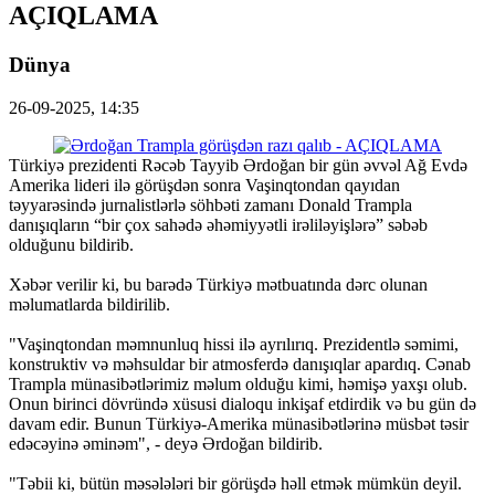
AÇIQLAMA
Dünya
26-09-2025, 14:35
Türkiyə prezidenti Rəcəb Tayyib Ərdoğan bir gün əvvəl Ağ Evdə
Amerika lideri ilə görüşdən sonra Vaşinqtondan qayıdan
təyyarəsində jurnalistlərlə söhbəti zamanı Donald Trampla
danışıqların “bir çox sahədə əhəmiyyətli irəliləyişlərə” səbəb
olduğunu bildirib.
Xəbər verilir ki, bu barədə Türkiyə mətbuatında dərc olunan
məlumatlarda bildirilib.
"Vaşinqtondan məmnunluq hissi ilə ayrılırıq. Prezidentlə səmimi,
konstruktiv və məhsuldar bir atmosferdə danışıqlar apardıq. Cənab
Trampla münasibətlərimiz məlum olduğu kimi, həmişə yaxşı olub.
Onun birinci dövründə xüsusi dialoqu inkişaf etdirdik və bu gün də
davam edir. Bunun Türkiyə-Amerika münasibətlərinə müsbət təsir
edəcəyinə əminəm", - deyə Ərdoğan bildirib.
"Təbii ki, bütün məsələləri bir görüşdə həll etmək mümkün deyil.