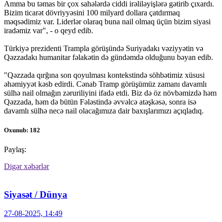
Amma bu təmas bir çox sahələrdə ciddi irəliləyişlərə gətirib çıxardı.
Bizim ticarət dövriyyəsini 100 milyard dollara çatdırmaq
məqsədimiz var. Liderlər olaraq buna nail olmaq üçün bizim siyasi
iradəmiz var", - o qeyd edib.
Türkiyə prezidenti Trampla görüşündə Suriyadakı vəziyyətin və
Qəzzadakı humanitar fəlakətin də gündəmdə olduğunu bəyan edib.
"Qəzzada qırğına son qoyulması kontekstində söhbətimiz xüsusi
əhəmiyyət kəsb edirdi. Cənab Tramp görüşümüz zamanı davamlı
sülhə nail olmağın zəruriliyini ifadə etdi. Biz də öz növbəmizdə həm
Qəzzada, həm də bütün Fələstində əvvəlcə atəşkəsə, sonra isə
davamlı sülhə necə nail olacağımıza dair baxışlarımızı açıqladıq.
Oxunub: 182
Paylaş:
Digər xəbərlər
Siyasət / Dünya
27-08-2025, 14:49