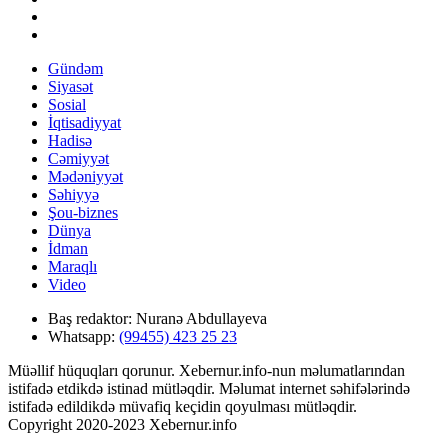
Gündəm
Siyasət
Sosial
İqtisadiyyat
Hadisə
Cəmiyyət
Mədəniyyət
Səhiyyə
Şou-biznes
Dünya
İdman
Maraqlı
Video
Baş redaktor:
Nuranə Abdullayeva
Whatsapp:
(99455) 423 25 23
Müəllif hüquqları qorunur. Xebernur.info-nun məlumatlarından
istifadə etdikdə istinad mütləqdir. Məlumat internet səhifələrində
istifadə edildikdə müvafiq keçidin qoyulması mütləqdir.
Copyright 2020-2023 Xebernur.info