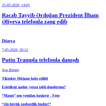
25-05-2020, 14:05
Rəcəb Tayyib Ərdoğan Prezident İlham
Əliyevə telefonla zəng edib
Dünya
7-05-2020, 20:12
Putin Trampla telefonla danışdı
Şou
Biznes
Tiktoker Müjgan həbs edildi
Estetiksiz qadın, yoxsa təbii dondurma?
“Maşın” şou yenidən başlayır - Foto
“Ən böyük xoşbəxtlik budur!”