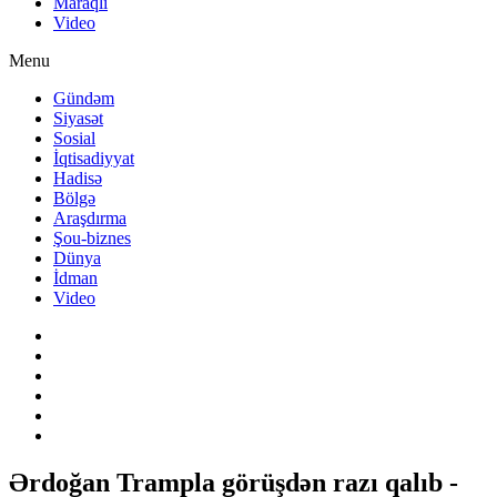
Maraqlı
Video
Menu
Gündəm
Siyasət
Sosial
İqtisadiyyat
Hadisə
Bölgə
Araşdırma
Şou-biznes
Dünya
İdman
Video
Ərdoğan Trampla görüşdən razı qalıb -