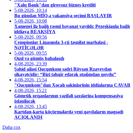
"Xalq Bank"dan girovsuz biznes krediti
5-08-2026, 10:14
Bu gündən MİQ-ə vakansiya seçimi BAŞLAYIR
5-08-2026, 10:08
Xamenei ilə bağlı rəsmi bəyanat yayıldı: Pezeşkianla bağlı
iddiaya REAKSİYA
5-08-2026, 09:56
Çempionlar Liqasında 3-cü təsnifat mərhələsi -
NƏTİCƏLƏR
5-08-2026, 09:55
Qızıl və gümüş bahalaşdı
4-08-2026, 23:39
Şəhid ailəsi Qaçqınkom sədri Rövşən Rzayevdən
şikayətçidir: “Bizi təhqir edərək otağından qovdu”
4-08-2026, 15:54
"Qaçqınkom"dan Xocalı sakinlərinin iddialarına CAVAB
4-08-2026, 15:21
Gömrük orqanlarının vəzifəli şəxslərinə kompensasiya
ödəniləcək
4-08-2026, 13:45
Kartdan-karta köçürmələrdə yeni qaydaların məqsədi
AÇIQLANDI
Daha çox