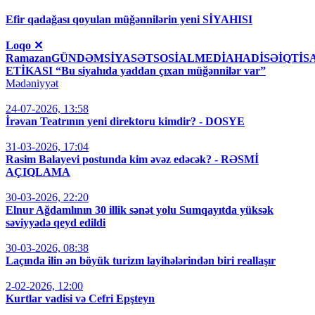
Efir qadağası qoyulan müğənnilərin yeni SİYAHISI
Loqo ✕
RamazanGÜNDƏMSİYASƏTSOSİALMEDİAHADİSƏİQT
ETİKASI “Bu siyahıda yaddan çıxan müğənnilər var”
Mədəniyyət
24-07-2026, 13:58
İrəvan Teatrının yeni direktoru kimdir? - DOSYE
31-03-2026, 17:04
Rasim Balayevi postunda kim əvəz edəcək? - RƏSMİ
AÇIQLAMA
30-03-2026, 22:20
Elnur Ağdamlının 30 illik sənət yolu Sumqayıtda yüksək
səviyyədə qeyd edildi
30-03-2026, 08:38
Laçında ilin ən böyük turizm layihələrindən biri reallaşır
2-02-2026, 12:00
Kurtlar vadisi və Cefri Epşteyn