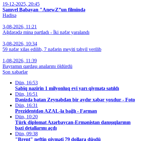
19-12-2025, 20:45
Samvel Babayan "AnewZ”un filmində
Hadisə
3-08-2026, 11:21
Ağdərədə mina partladı - İki nəfər yaralandı
3-08-2026, 10:34
59 nəfər xilas edilib, 7 nəfərin meyiti təhvil verilib
1-08-2026, 11:39
Bayramın qardaşı analarını öldürdü
Son xəbərlər
Dün, 16:53
Sabiq nazirin 1 milyonluq evi yarı qiymətə satıldı
Dün, 16:51
Dənizdə batan Zeynəbdən bir aydır xəbər yoxdur - Foto
Dün, 16:31
Prezidentdən AZAL-la bağlı - Fərman
Dün, 10:20
Türk diplomat Azərbaycan-Ermənistan danışıqlarının
bəzi detallarını açdı
Dün, 09:38
"Brent" neftin qiyməti 79 dollara düşdü