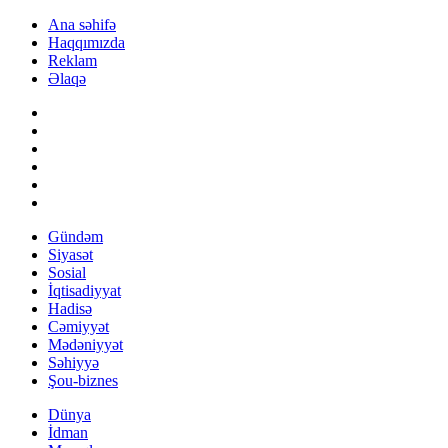
Ana səhifə
Haqqımızda
Reklam
Əlaqə
Gündəm
Siyasət
Sosial
İqtisadiyyat
Hadisə
Cəmiyyət
Mədəniyyət
Səhiyyə
Şou-biznes
Dünya
İdman