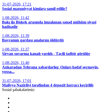
31-07-2026, 17:21
Sosial məzuniyyət kimlərə şamil edilir?
1-08-2026, 11:42
Bakı ilə Bişkek arasında imzalanan sənəd mühüm siyasi
hadisədir
1-08-2026, 11:39
Bayramın qardaşı analarını öldürdü
1-08-2026, 11:37
Şirvan suvarma kanalı yarıldı - Təcili tədbir görülür
1-08-2026, 11:40
Ankaradan Tehrana xəbərdarlıq: Onları hədəf seçməyin,
yoxsa...
31-07-2026, 17:01
Maliyyə Nazirliyi tərəfindən 4 depozit hərracı keçirilib
Sosial şəbəkələrimiz: