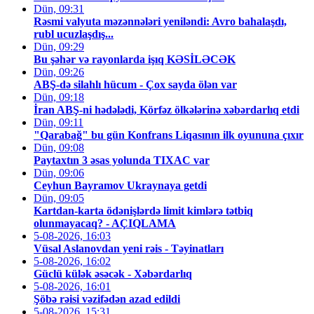
Dün, 09:31
Rəsmi valyuta məzənnələri yeniləndi: Avro bahalaşdı,
rubl ucuzlaşdış...
Dün, 09:29
Bu şəhər və rayonlarda işıq KƏSİLƏCƏK
Dün, 09:26
ABŞ-də silahlı hücum - Çox sayda ölən var
Dün, 09:18
İran ABŞ-ni hədələdi, Körfəz ölkələrinə xəbərdarlıq etdi
Dün, 09:11
"Qarabağ" bu gün Konfrans Liqasının ilk oyununa çıxır
Dün, 09:08
Paytaxtın 3 əsas yolunda TIXAC var
Dün, 09:06
Ceyhun Bayramov Ukraynaya getdi
Dün, 09:05
Kartdan-karta ödənişlərdə limit kimlərə tətbiq
olunmayacaq? - AÇIQLAMA
5-08-2026, 16:03
Vüsal Aslanovdan yeni rəis - Təyinatları
5-08-2026, 16:02
Güclü külək əsəcək - Xəbərdarlıq
5-08-2026, 16:01
Şöbə rəisi vəzifədən azad edildi
5-08-2026, 15:31