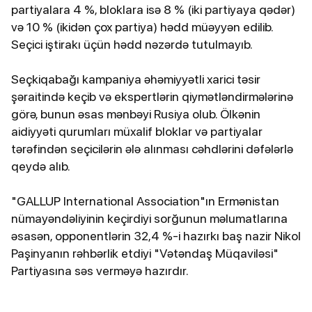
partiyalara 4 %, bloklara isə 8 % (iki partiyaya qədər)
və 10 % (ikidən çox partiya) hədd müəyyən edilib.
Seçici iştirakı üçün hədd nəzərdə tutulmayıb.
Seçkiqabağı kampaniya əhəmiyyətli xarici təsir
şəraitində keçib və ekspertlərin qiymətləndirmələrinə
görə, bunun əsas mənbəyi Rusiya olub. Ölkənin
aidiyyəti qurumları müxalif bloklar və partiyalar
tərəfindən seçicilərin ələ alınması cəhdlərini dəfələrlə
qeydə alıb.
"GALLUP International Association"ın Ermənistan
nümayəndəliyinin keçirdiyi sorğunun məlumatlarına
əsasən, opponentlərin 32,4 %-i hazırkı baş nazir Nikol
Paşinyanın rəhbərlik etdiyi "Vətəndaş Müqaviləsi"
Partiyasına səs verməyə hazırdır.