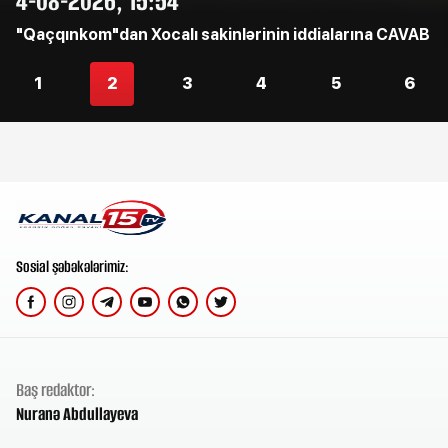
4-08-2026, 15:54
"Qaçqınkom"dan Xocalı sakinlərinin iddialarına CAVAB
1
2
3
4
5
6
Sosial şəbəkələrimiz:
Baş redaktor:
Nuranə Abdullayeva