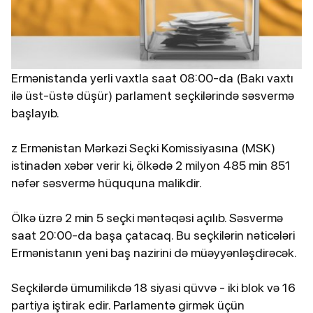
Ermənistanda yerli vaxtla saat 08:00-da (Bakı vaxtı
ilə üst-üstə düşür) parlament seçkilərində səsvermə
başlayıb.
z Ermənistan Mərkəzi Seçki Komissiyasına (MSK)
istinadən xəbər verir ki, ölkədə 2 milyon 485 min 851
nəfər səsvermə hüququna malikdir.
Ölkə üzrə 2 min 5 seçki məntəqəsi açılıb. Səsvermə
saat 20:00-da başa çatacaq. Bu seçkilərin nəticələri
Ermənistanın yeni baş nazirini də müəyyənləşdirəcək.
Seçkilərdə ümumilikdə 18 siyasi qüvvə - iki blok və 16
partiya iştirak edir. Parlamentə girmək üçün