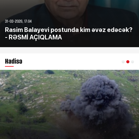
31-03-2026, 17:04
Rasim Balayevi postunda kim əvəz edəcək?
- RƏSMİ AÇIQLAMA
Hadisə