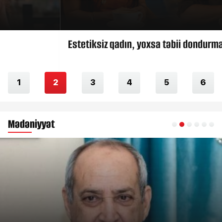
Estetiksiz qadın, yoxsa təbii dondurma?
1
2
3
4
5
6
Mədəniyyət