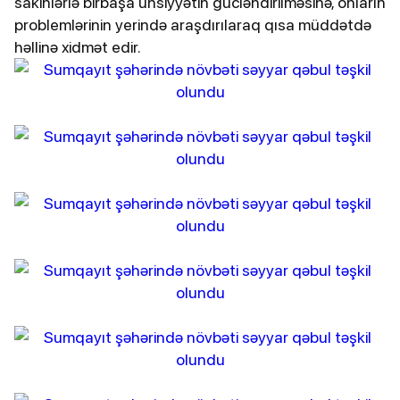
sakinlərlə birbaşa ünsiyyətin gücləndirilməsinə, onların
problemlərinin yerində araşdırılaraq qısa müddətdə
həllinə xidmət edir.