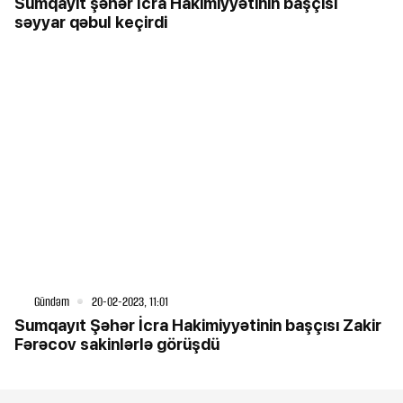
Sumqayıt şəhər İcra Hakimiyyətinin başçısı
səyyar qəbul keçirdi
Gündəm
20-02-2023, 11:01
Sumqayıt Şəhər İcra Hakimiyyətinin başçısı Zakir
Fərəcov sakinlərlə görüşdü