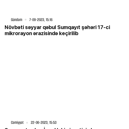
Gündəm
7-09-2023, 15:16
Növbəti səyyar qəbul Sumqayıt şəhəri 17-ci
mikrorayon ərazisində keçirilib
Cəmiyyət
22-06-2023, 15:53