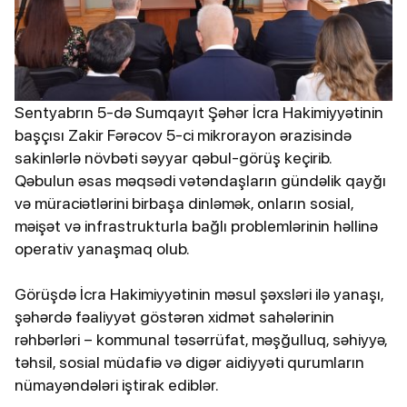
Sentyabrın 5-də Sumqayıt Şəhər İcra Hakimiyyətinin
başçısı Zakir Fərəcov 5-ci mikrorayon ərazisində
sakinlərlə növbəti səyyar qəbul-görüş keçirib.
Qəbulun əsas məqsədi vətəndaşların gündəlik qayğı
və müraciətlərini birbaşa dinləmək, onların sosial,
məişət və infrastrukturla bağlı problemlərinin həllinə
operativ yanaşmaq olub.
Görüşdə İcra Hakimiyyətinin məsul şəxsləri ilə yanaşı,
şəhərdə fəaliyyət göstərən xidmət sahələrinin
rəhbərləri – kommunal təsərrüfat, məşğulluq, səhiyyə,
təhsil, sosial müdafiə və digər aidiyyəti qurumların
nümayəndələri iştirak ediblər.