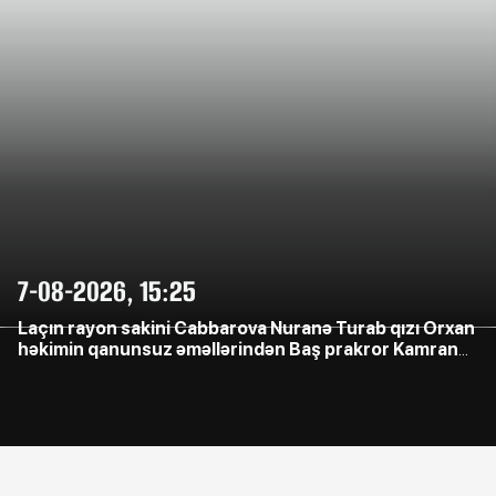
7-08-2026, 15:25
Laçın rayon sakini Cabbarova Nuranə Turab qızı Orxan
həkimin qanunsuz əməllərindən Baş prakror Kamran
Əliyevə çağrış etdi