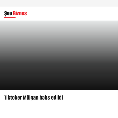
Şou
Biznes
Tiktoker Müjgan həbs edildi