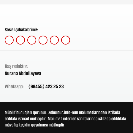
Sosial şəbəkələrimiz:
Baş redaktor:
Nuranə Abdullayeva
Whatsapp:
(99455) 423 25 23
Müəllif hüquqları qorunur. Xebernur.info-nun məlumatlarından istifadə
etdikdə istinad mütləqdir. Məlumat internet səhifələrində istifadə edildikdə
müvafiq keçidin qoyulması mütləqdir.