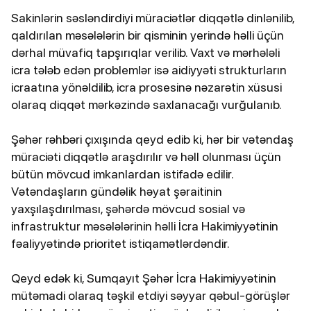
Sakinlərin səsləndirdiyi müraciətlər diqqətlə dinlənilib,
qaldırılan məsələlərin bir qisminin yerində həlli üçün
dərhal müvafiq tapşırıqlar verilib. Vaxt və mərhələli
icra tələb edən problemlər isə aidiyyəti strukturların
icraatına yönəldilib, icra prosesinə nəzarətin xüsusi
olaraq diqqət mərkəzində saxlanacağı vurğulanıb.
Şəhər rəhbəri çıxışında qeyd edib ki, hər bir vətəndaş
müraciəti diqqətlə araşdırılır və həll olunması üçün
bütün mövcud imkanlardan istifadə edilir.
Vətəndaşların gündəlik həyat şəraitinin
yaxşılaşdırılması, şəhərdə mövcud sosial və
infrastruktur məsələlərinin həlli İcra Hakimiyyətinin
fəaliyyətində prioritet istiqamətlərdəndir.
Qeyd edək ki, Sumqayıt Şəhər İcra Hakimiyyətinin
mütəmadi olaraq təşkil etdiyi səyyar qəbul-görüşlər