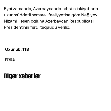
Eyni zamanda, Azərbaycanda təhsilin inkişafında
uzunmüddətli səmərəli fəaliyyətinə görə Nağıyev
Nizami Həsən oğluna Azərbaycan Respublikası
Prezidentinin fərdi təqaüdü verilib.
Oxunub: 118
Paylaş:
Digər xəbərlər