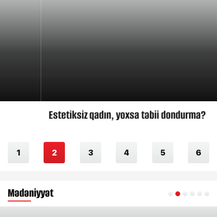
Estetiksiz qadın, yoxsa təbii dondurma?
1
2
3
4
5
6
Mədəniyyət