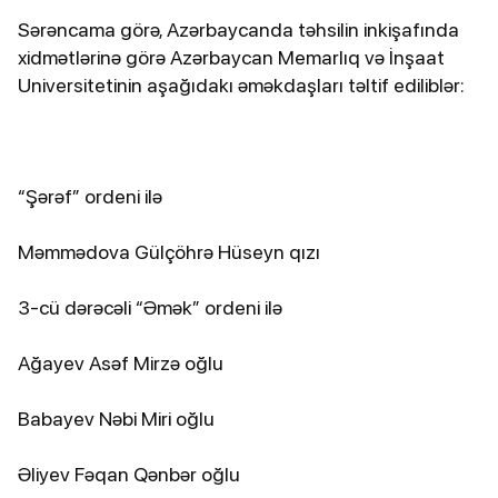
Sərəncama görə, Azərbaycanda təhsilin inkişafında
xidmətlərinə görə Azərbaycan Memarlıq və İnşaat
Universitetinin aşağıdakı əməkdaşları təltif ediliblər:
“Şərəf” ordeni ilə
Məmmədova Gülçöhrə Hüseyn qızı
3-cü dərəcəli “Əmək” ordeni ilə
Ağayev Asəf Mirzə oğlu
Babayev Nəbi Miri oğlu
Əliyev Fəqan Qənbər oğlu