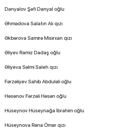
Danyalov Şəfi Danyal oğlu
Əhmədova Salatın Alı qızı
Əkbərova Samirə Misirxan qızı
Əliyev Ramiz Dadaş oğlu
Əliyeva Səlmi Saleh qızı
Fərzəliyev Sahib Abduləli oğlu
Həsənov Fərzəli Həsən oğlu
Hüseynov Hüseynağa İbrahim oğlu
Hüseynova Rəna Ömər qızı