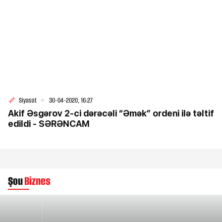
Siyasət
30-04-2020, 16:27
Akif Əsgərov 2-ci dərəcəli “Əmək” ordeni ilə təltif
edildi - SƏRƏNCAM
Şou
Biznes