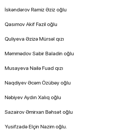
İskəndərov Ramiz Əziz oğlu
Qasımov Akif Fazil oğlu
Quliyeva Əzizə Mürsəl qızı
Məmmədov Sabir Baladin oğlu
Musayeva Nailə Fuad qızı
Naqdiyev Əcəm Özübəy oğlu
Nəbiyev Aydın Xalıq oğlu
Sazairov Əmirxan Bəhsət oğlu
Yusifzadə Elçin Nazim oğlu.