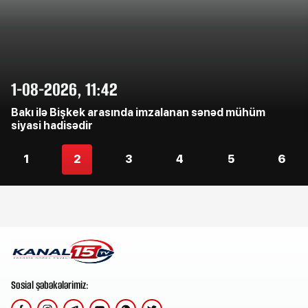
1-08-2026, 11:42
Bakı ilə Bişkek arasında imzalanan sənəd mühüm
siyasi hadisədir
1
2
3
4
5
6
Sosial şəbəkələrimiz: