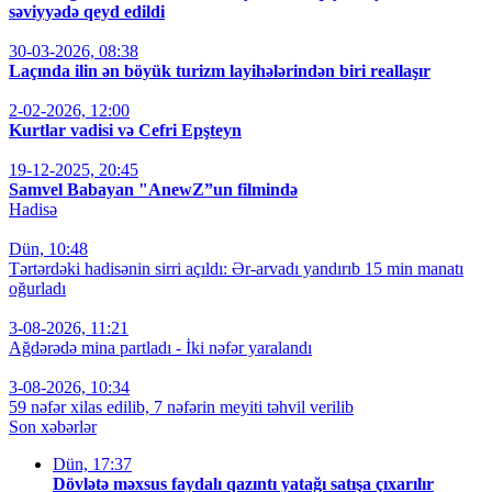
səviyyədə qeyd edildi
30-03-2026, 08:38
Laçında ilin ən böyük turizm layihələrindən biri reallaşır
2-02-2026, 12:00
Kurtlar vadisi və Cefri Epşteyn
19-12-2025, 20:45
Samvel Babayan "AnewZ”un filmində
Hadisə
Dün, 10:48
Tərtərdəki hadisənin sirri açıldı: Ər-arvadı yandırıb 15 min manatı
oğurladı
3-08-2026, 11:21
Ağdərədə mina partladı - İki nəfər yaralandı
3-08-2026, 10:34
59 nəfər xilas edilib, 7 nəfərin meyiti təhvil verilib
Son xəbərlər
Dün, 17:37
Dövlətə məxsus faydalı qazıntı yatağı satışa çıxarılır