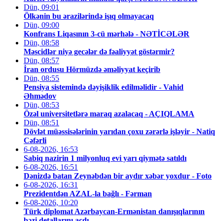
Dün, 09:01
Ölkənin bu ərazilərində işıq olmayacaq
Dün, 09:00
Konfrans Liqasının 3-cü mərhələ - NƏTİCƏLƏR
Dün, 08:58
Məscidlər niyə gecələr də fəaliyyət göstərmir?
Dün, 08:57
İran ordusu Hörmüzdə əməliyyat keçirib
Dün, 08:55
Pensiya sistemində dəyişiklik edilməlidir - Vahid
Əhmədov
Dün, 08:53
Özəl universitetlərə maraq azalacaq - AÇIQLAMA
Dün, 08:51
Dövlət müəssisələrinin yarıdan çoxu zərərlə işləyir - Natiq
Cəfərli
6-08-2026, 16:53
Sabiq nazirin 1 milyonluq evi yarı qiymətə satıldı
6-08-2026, 16:51
Dənizdə batan Zeynəbdən bir aydır xəbər yoxdur - Foto
6-08-2026, 16:31
Prezidentdən AZAL-la bağlı - Fərman
6-08-2026, 10:20
Türk diplomat Azərbaycan-Ermənistan danışıqlarının
bəzi detallarını açdı