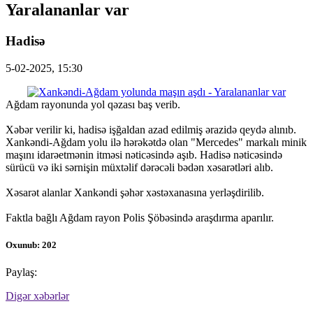
Yaralananlar var
Hadisə
5-02-2025, 15:30
Ağdam rayonunda yol qəzası baş verib.
Xəbər verilir ki, hadisə işğaldan azad edilmiş ərazidə qeydə alınıb.
Xankəndi-Ağdam yolu ilə hərəkətdə olan "Mercedes" markalı minik
maşını idarəetmənin itməsi nəticəsində aşıb. Hadisə nəticəsində
sürücü və iki sərnişin müxtəlif dərəcəli bədən xəsarətləri alıb.
Xəsarət alanlar Xankəndi şəhər xəstəxanasına yerləşdirilib.
Faktla bağlı Ağdam rayon Polis Şöbəsində araşdırma aparılır.
Oxunub: 202
Paylaş:
Digər xəbərlər