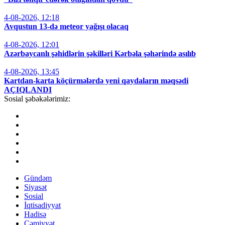
4-08-2026, 12:18
Avqustun 13-də meteor yağışı olacaq
4-08-2026, 12:01
Azərbaycanlı şəhidlərin şəkilləri Kərbəla şəhərində asılıb
4-08-2026, 13:45
Kartdan-karta köçürmələrdə yeni qaydaların məqsədi
AÇIQLANDI
Sosial şəbəkələrimiz:
Gündəm
Siyasət
Sosial
İqtisadiyyat
Hadisə
Cəmiyyət