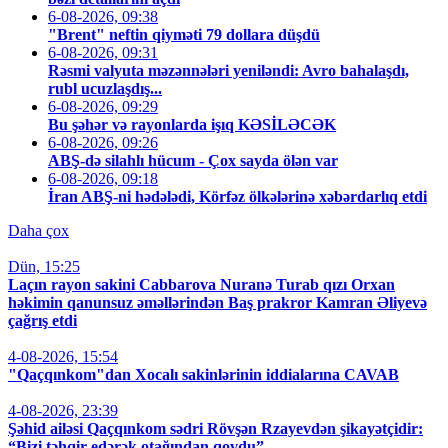
6-08-2026, 09:38
"Brent" neftin qiyməti 79 dollara düşdü
6-08-2026, 09:31
Rəsmi valyuta məzənnələri yeniləndi: Avro bahalaşdı,
rubl ucuzlaşdış...
6-08-2026, 09:29
Bu şəhər və rayonlarda işıq KƏSİLƏCƏK
6-08-2026, 09:26
ABŞ-də silahlı hücum - Çox sayda ölən var
6-08-2026, 09:18
İran ABŞ-ni hədələdi, Körfəz ölkələrinə xəbərdarlıq etdi
Daha çox
Dün, 15:25
Laçın rayon sakini Cabbarova Nuranə Turab qızı Orxan
həkimin qanunsuz əməllərindən Baş prakror Kamran Əliyevə
çağrış etdi
4-08-2026, 15:54
"Qaçqınkom"dan Xocalı sakinlərinin iddialarına CAVAB
4-08-2026, 23:39
Şəhid ailəsi Qaçqınkom sədri Rövşən Rzayevdən şikayətçidir:
“Bizi təhqir edərək otağından qovdu”