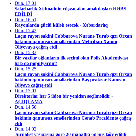
Dün, 17:01
Səfərbərlik Xidmətinin rüşvət alan əməkdaşları HƏBS
EDİLDİ
Dün, 16:51
Rayonlarda güclü külək əsəcək - Xəbərdarlıq
Dün, 15:42
Laçın rayon sakini Cabbarova Nuranə Turab qızı Orxan
həkimin qanunsuz əməllərindən Mehriban Xanım
Əliyevaya çağrış etdi
Dün, 15:33
Bir vaxtlar oğlanların ilk seçimi olan Polis Akademiyası
hələ də populyardır?
Dün, 15:25
Laçın rayon sakini Cabbarova Nuranə Turab qızı Orxan
həkimin qanunsuz əməllərindən Baş prakror Kamran
Əliyevə çağrış etdi
Dün, 15:01
Direktorlar hər 5 ildən bir yenidən seçilməlidir -
AÇIQLAMA
Dün, 14:50
Laçın rayon sakini Cabbarova Nuranə Turab qızı Orxan
həkimin qanunsuz əməllərindən Cənab Prezidentə çağrış
etdi
Dün, 14:02
Jurnalist vəsiqəsinə görə 20 manatlıq ödəniş ləğv edildi