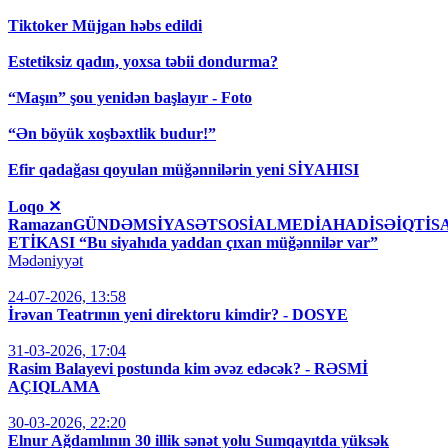
Tiktoker Müjgan həbs edildi
Estetiksiz qadın, yoxsa təbii dondurma?
“Maşın” şou yenidən başlayır - Foto
“Ən böyük xoşbəxtlik budur!”
Efir qadağası qoyulan müğənnilərin yeni SİYAHISI
Loqo ✕
RamazanGÜNDƏMSİYASƏTSOSİALMEDİAHADİSƏİQT
ETİKASI “Bu siyahıda yaddan çıxan müğənnilər var”
Mədəniyyət
24-07-2026, 13:58
İrəvan Teatrının yeni direktoru kimdir? - DOSYE
31-03-2026, 17:04
Rasim Balayevi postunda kim əvəz edəcək? - RƏSMİ
AÇIQLAMA
30-03-2026, 22:20
Elnur Ağdamlının 30 illik sənət yolu Sumqayıtda yüksək