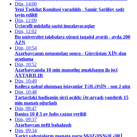
Dün, 14:00
Yeni Təşkilat Komitəsi yaradıldı - Samir Şəriifov sədr
təyin edildi
Dün, 12:09
Üçtərəfli müdafiə sazişi imzalayacaqlar
Dün, 12:02
Bu universitet tələbələrə xüsusi təqaüd ayırdı - ayda 200
AZN
Dün, 10:54
Azərbaycanın notasından sonra - Gürcüstan XİN-dən
açıqlama
Dün, 10:52
Azərbaycanda 10 min manatlıq əməkhaqqı ilə işçi
AXTARILIR
Dün, 10:49
Kollecə qəbul olunmaq istəyənlər TƏLƏSİN - son 2 gün
Dün, 10:48
Tərtərdəki hadisənin sirri açıldı: Ər-arvadı yandırıb 15
min manatı oğurladı
Dün, 09:47
Bənizə 10 il 3 ay həbs cəzası verildi
Dün, 09:37
Azərbaycan nefti bahalaşdı
Dün, 09:34
Xarici valyutaların manata qarşı MƏZƏNNƏLƏRİ