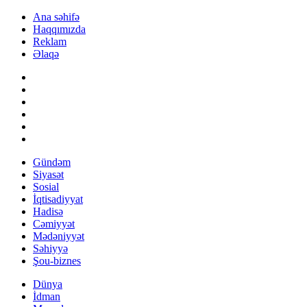
Ana səhifə
Haqqımızda
Reklam
Əlaqə
Gündəm
Siyasət
Sosial
İqtisadiyyat
Hadisə
Cəmiyyət
Mədəniyyət
Səhiyyə
Şou-biznes
Dünya
İdman