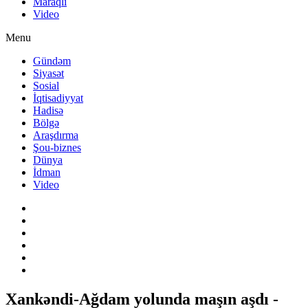
Maraqlı
Video
Menu
Gündəm
Siyasət
Sosial
İqtisadiyyat
Hadisə
Bölgə
Araşdırma
Şou-biznes
Dünya
İdman
Video
Xankəndi-Ağdam yolunda maşın aşdı -