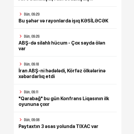
Dün, 09:29
Bu şəhər və rayonlarda işıq KƏSİLƏCƏK
Dün, 09:26
ABŞ-də silahlı hücum - Çox sayda ölən
var
Dün, 09:18
İran ABŞ-ni hədələdi, Körfəz ölkələrinə
xəbərdarlıq etdi
Dün, 09:11
"Qarabağ" bu gün Konfrans Liqasının ilk
oyununa çıxır
Dün, 09:08
Paytaxtın 3 əsas yolunda TIXAC var