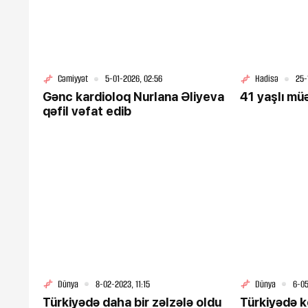
Cəmiyyət
5-01-2026, 02:56
Hadisə
25-
Gənc kardioloq Nurlana Əliyeva
41 yaşlı müə
qəfil vəfat edib
1-08-2026, 11:39
Bayramın qardaşı anal
öldürdü
Dünya
8-02-2023, 11:15
Dünya
6-05
Türkiyədə daha bir zəlzələ oldu
Türkiyədə 