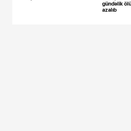
gündəlik ölü
azalıb