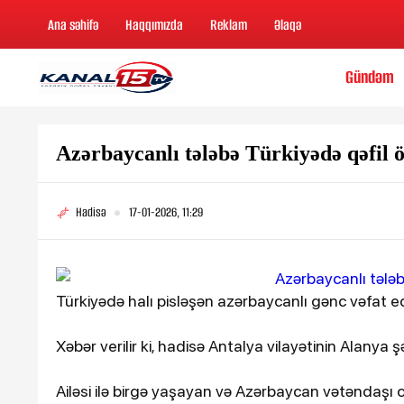
Ana səhifə
Haqqımızda
Reklam
Əlaqə
Gündəm
Azərbaycanlı tələbə Türkiyədə qəfil
Hadisə
17-01-2026, 11:29
Türkiyədə halı pisləşən azərbaycanlı gənc vəfat ed
Xəbər verilir ki, hadisə Antalya vilayətinin Alanya 
Ailəsi ilə birgə yaşayan və Azərbaycan vətəndaşı o