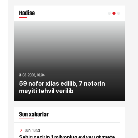
Hadisə
3-08-2026, 10:34
1-08-
ər
59 nəfər xilas edilib, 7 nəfərin
Ba
meyiti təhvil verilib
öl
Son xəbərlər
Dün, 16:53
Sabiq nazirin 1 milyonluq evi yarı qiymətə