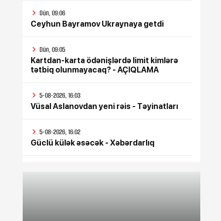
Dün, 09:06
Ceyhun Bayramov Ukraynaya getdi
Dün, 09:05
Kartdan-karta ödənişlərdə limit kimlərə
tətbiq olunmayacaq? - AÇIQLAMA
5-08-2026, 16:03
Vüsal Aslanovdan yeni rəis - Təyinatları
5-08-2026, 16:02
Güclü külək əsəcək - Xəbərdarlıq
5-08-2026, 16:01
Şöbə rəisi vəzifədən azad edildi
5-08-2026, 15:31
Azərbaycan İranı qardaş ölkə hesab edir