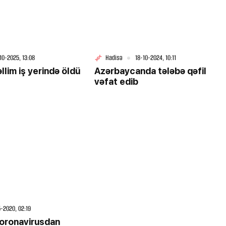
10-2025, 13:08
Hadisə
18-10-2024, 10:11
llim iş yerində öldü
Azərbaycanda tələbə qəfil
vəfat edib
3-08-2026, 11:21
arını
Ağdərədə mina partladı - İki nəf
yaralandı
-2020, 02:19
koronavirusdan