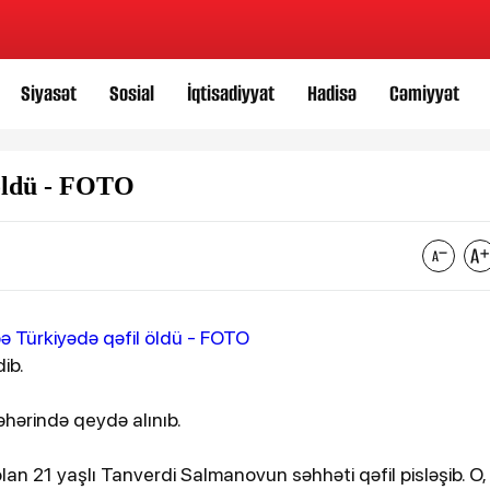
Siyasət
Sosial
İqtisadiyyat
Hadisə
Cəmiyyət
 öldü - FOTO
ib.
şəhərində qeydə alınıb.
lan 21 yaşlı Tanverdi Salmanovun səhhəti qəfil pisləşib. O,