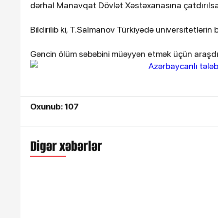
Loqo ✕
dərhal Manavqat Dövlət Xəstəxanasına çatdırılsa 
RamazanGÜNDƏMSİYASƏT
DİSƏİQTİSADİYYATMƏDƏN
Bildirilib ki, T.Salmanov Türkiyədə universitetlərin b
9DÜNYAMARAQLITƏHLİLDİ
ƏLAQƏPEŞƏ ETİKASI “Bu s
Gəncin ölüm səbəbini müəyyən etmək üçün araşdır
çıxan müğənnilər var”
Oxunub: 107
Digər xəbərlər
19-12-2025, 20:45
Samvel Babayan "An
filmində