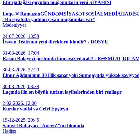
Efir qadağası qoyulan müğənnilərin yeni SİYAHISI
Loqo ✕ RamazanGÜNDƏMSİYASƏTSOSİALMEDİAHAD
“Bu siyahıda yaddan çıxan müğənnilər var”
Mədəniyyət
24-07-2026, 13:58
İrəvan Teatrının yeni direktoru kimdir? - DOSYE
31-03-2026, 17:04
Rasim Balayevi postunda kim əvəz edəcək? - RƏSMİ AÇIQLA
30-03-2026, 22:20
Elnur Ağdamlının 30 illik sənət yolu Sumqayıtda yüksək səviyyəd
30-03-2026, 08:38
Laçında ilin ən böyük turizm layihələrindən biri reallaşır
2-02-2026, 12:00
Kurtlar vadisi və Cefri Epşteyn
19-12-2025, 20:45
Samvel Babayan "AnewZ”un filmində
Hadisə