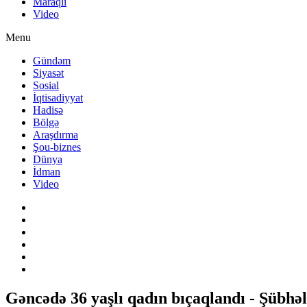
Maraqlı
Video
Menu
Gündəm
Siyasət
Sosial
İqtisadiyyat
Hadisə
Bölgə
Araşdırma
Şou-biznes
Dünya
İdman
Video
Gəncədə 36 yaşlı qadın bıçaqlandı - Şübhəl