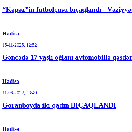
“Kəpəz”in futbolçusu bıçaqlandı - Vəziyyət
Hadisə
15-11-2025, 12:52
Gəncədə 17 yaşlı oğlanı avtomobillə qəsdə
Hadisə
11-06-2022, 23:49
Goranboyda iki qadın BIÇAQLANDI
Hadisə