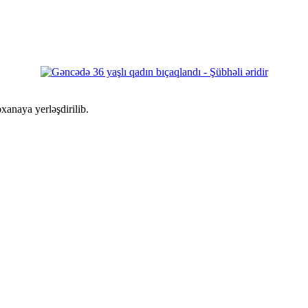
əxanaya yerləşdirilib.