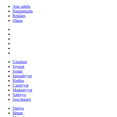
Ana səhifə
Haqqımızda
Reklam
Əlaqə
Gündəm
Siyasət
Sosial
İqtisadiyyat
Hadisə
Cəmiyyət
Mədəniyyət
Səhiyyə
Şou-biznes
Dünya
İdman