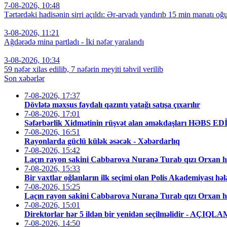
7-08-2026, 10:48
Tərtərdəki hadisənin sirri açıldı: Ər-arvadı yandırıb 15 min manatı oğu
3-08-2026, 11:21
Ağdərədə mina partladı - İki nəfər yaralandı
3-08-2026, 10:34
59 nəfər xilas edilib, 7 nəfərin meyiti təhvil verilib
Son xəbərlər
7-08-2026, 17:37
Dövlətə məxsus faydalı qazıntı yatağı satışa çıxarılır
7-08-2026, 17:01
Səfərbərlik Xidmətinin rüşvət alan əməkdaşları HƏBS E
7-08-2026, 16:51
Rayonlarda güclü külək əsəcək - Xəbərdarlıq
7-08-2026, 15:42
Laçın rayon sakini Cabbarova Nuranə Turab qızı Orxan h
7-08-2026, 15:33
Bir vaxtlar oğlanların ilk seçimi olan Polis Akademiyası hə
7-08-2026, 15:25
Laçın rayon sakini Cabbarova Nuranə Turab qızı Orxan h
7-08-2026, 15:01
Direktorlar hər 5 ildən bir yenidən seçilməlidir - AÇIQL
7-08-2026, 14:50