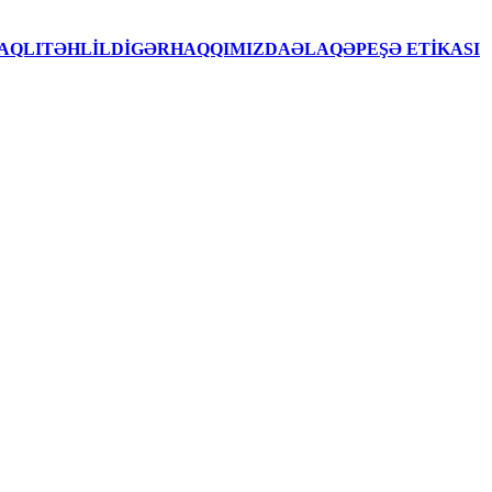
AQLITƏHLİLDİGƏRHAQQIMIZDAƏLAQƏPEŞƏ ETİKASI