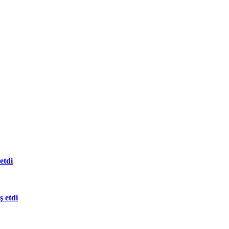
etdi
 etdi