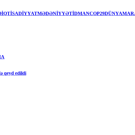
İSƏİQTİSADİYYATMƏDƏNİYYƏTİDMANCOP29DÜNYAMAR
MA
ə qeyd edildi