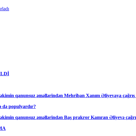
rladı
DİLDİ
əkimin qanunsuz əməllərindən Mehriban Xanım Əliyevaya çağrış 
lə də populyardır?
əkimin qanunsuz əməllərindən Baş prakror Kamran Əliyevə çağrış
AMA