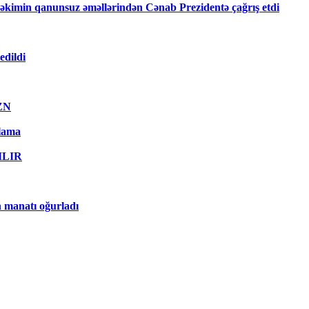
kimin qanunsuz əməllərindən Cənab Prezidentə çağrış etdi
edildi
AZN
qlama
RILIR
n manatı oğurladı