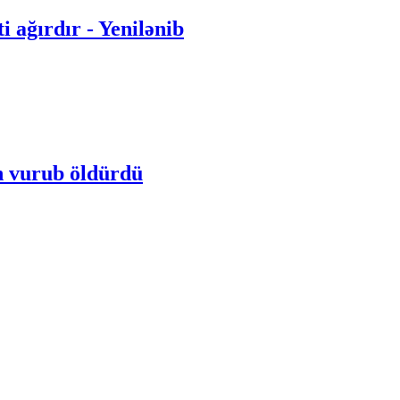
i ağırdır - Yenilənib
n vurub öldürdü