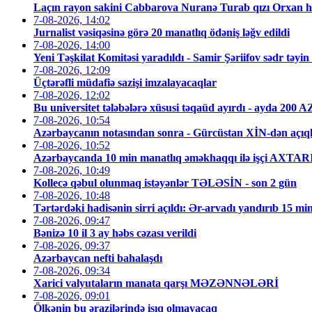
Laçın rayon sakini Cabbarova Nuranə Turab qızı Orxan hə
7-08-2026, 14:02
Jurnalist vəsiqəsinə görə 20 manatlıq ödəniş ləğv edildi
7-08-2026, 14:00
Yeni Təşkilat Komitəsi yaradıldı - Samir Şəriifov sədr təyin 
7-08-2026, 12:09
Üçtərəfli müdafiə sazişi imzalayacaqlar
7-08-2026, 12:02
Bu universitet tələbələrə xüsusi təqaüd ayırdı - ayda 200 
7-08-2026, 10:54
Azərbaycanın notasından sonra - Gürcüstan XİN-dən açı
7-08-2026, 10:52
Azərbaycanda 10 min manatlıq əməkhaqqı ilə işçi AXTA
7-08-2026, 10:49
Kollecə qəbul olunmaq istəyənlər TƏLƏSİN - son 2 gün
7-08-2026, 10:48
Tərtərdəki hadisənin sirri açıldı: Ər-arvadı yandırıb 15 mi
7-08-2026, 09:47
Bənizə 10 il 3 ay həbs cəzası verildi
7-08-2026, 09:37
Azərbaycan nefti bahalaşdı
7-08-2026, 09:34
Xarici valyutaların manata qarşı MƏZƏNNƏLƏRİ
7-08-2026, 09:01
Ölkənin bu ərazilərində işıq olmayacaq