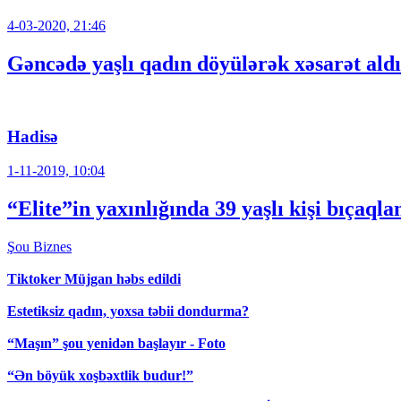
4-03-2020, 21:46
Gəncədə yaşlı qadın döyülərək xəsarət aldı
Hadisə
1-11-2019, 10:04
“Elite”in yaxınlığında 39 yaşlı kişi bıçaqla
Şou
Biznes
Tiktoker Müjgan həbs edildi
Estetiksiz qadın, yoxsa təbii dondurma?
“Maşın” şou yenidən başlayır - Foto
“Ən böyük xoşbəxtlik budur!”