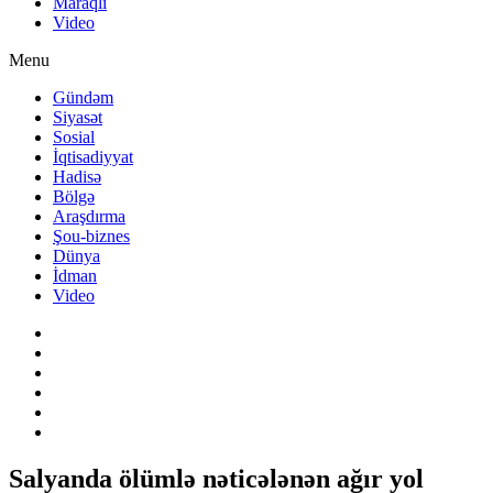
Maraqlı
Video
Menu
Gündəm
Siyasət
Sosial
İqtisadiyyat
Hadisə
Bölgə
Araşdırma
Şou-biznes
Dünya
İdman
Video
Salyanda ölümlə nəticələnən ağır yol