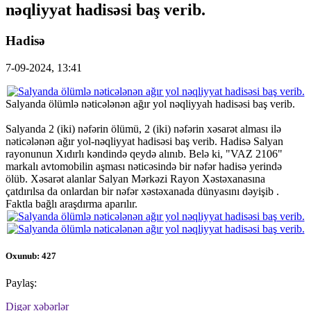
nəqliyyat hadisəsi baş verib.
Hadisə
7-09-2024, 13:41
Salyanda ölümlə nəticələnən ağır yol nəqliyyah hadisəsi baş verib.
Salyanda 2 (iki) nəfərin ölümü, 2 (iki) nəfərin xəsarət alması ilə
nəticələnən ağır yol-nəqliyyat hadisəsi baş verib. Hadisə Salyan
rayonunun Xıdırlı kəndində qeydə alınıb. Belə ki, "VAZ 2106"
markalı avtomobilin aşması nəticəsində bir nəfər hadisə yerində
ölüb. Xəsarət alanlar Salyan Mərkəzi Rayon Xəstəxanasına
çatdırılsa da onlardan bir nəfər xəstəxanada dünyasını dəyişib .
Faktla bağlı araşdırma aparılır.
Oxunub: 427
Paylaş:
Digər xəbərlər