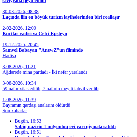
səviyyədə qeyd edildi
30-03-2026, 08:38
Laçında ilin ən böyük turizm layihələrindən biri reallaşır
2-02-2026, 12:00
Kurtlar vadisi və Cefri Epşteyn
19-12-2025, 20:45
Samvel Babayan "AnewZ”un filmində
Hadisə
3-08-2026, 11:21
Ağdərədə mina partladı - İki nəfər yaralandı
3-08-2026, 10:34
59 nəfər xilas edilib, 7 nəfərin meyiti təhvil verilib
1-08-2026, 11:39
Bayramın qardaşı analarını öldürdü
Son xəbərlər
Bugün, 16:53
Sabiq nazirin 1 milyonluq evi yarı qiymətə satıldı
Bugün, 16:51