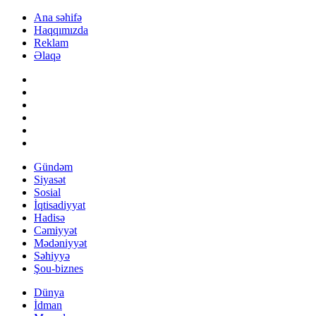
Ana səhifə
Haqqımızda
Reklam
Əlaqə
Gündəm
Siyasət
Sosial
İqtisadiyyat
Hadisə
Cəmiyyət
Mədəniyyət
Səhiyyə
Şou-biznes
Dünya
İdman