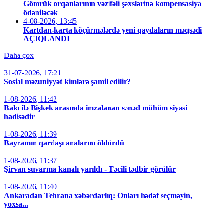
Gömrük orqanlarının vəzifəli şəxslərinə kompensasiya
ödəniləcək
4-08-2026, 13:45
Kartdan-karta köçürmələrdə yeni qaydaların məqsədi
AÇIQLANDI
Daha çox
31-07-2026, 17:21
Sosial məzuniyyət kimlərə şamil edilir?
1-08-2026, 11:42
Bakı ilə Bişkek arasında imzalanan sənəd mühüm siyasi
hadisədir
1-08-2026, 11:39
Bayramın qardaşı analarını öldürdü
1-08-2026, 11:37
Şirvan suvarma kanalı yarıldı - Təcili tədbir görülür
1-08-2026, 11:40
Ankaradan Tehrana xəbərdarlıq: Onları hədəf seçməyin,
yoxsa...