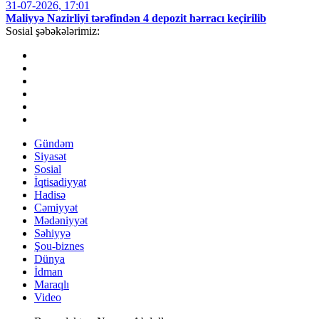
31-07-2026, 17:01
Maliyyə Nazirliyi tərəfindən 4 depozit hərracı keçirilib
Sosial şəbəkələrimiz:
Gündəm
Siyasət
Sosial
İqtisadiyyat
Hadisə
Cəmiyyət
Mədəniyyət
Səhiyyə
Şou-biznes
Dünya
İdman
Maraqlı
Video