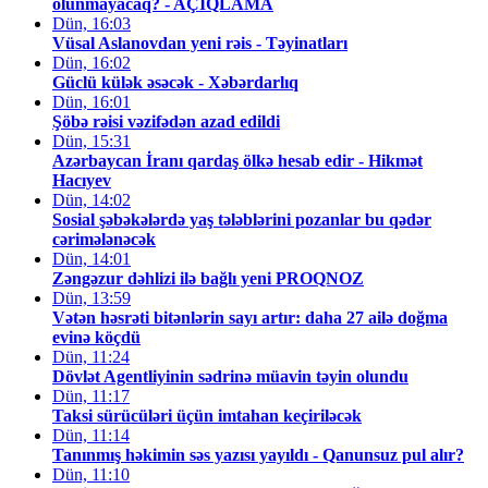
olunmayacaq? - AÇIQLAMA
Dün, 16:03
Vüsal Aslanovdan yeni rəis - Təyinatları
Dün, 16:02
Güclü külək əsəcək - Xəbərdarlıq
Dün, 16:01
Şöbə rəisi vəzifədən azad edildi
Dün, 15:31
Azərbaycan İranı qardaş ölkə hesab edir - Hikmət
Hacıyev
Dün, 14:02
Sosial şəbəkələrdə yaş tələblərini pozanlar bu qədər
cərimələnəcək
Dün, 14:01
Zəngəzur dəhlizi ilə bağlı yeni PROQNOZ
Dün, 13:59
Vətən həsrəti bitənlərin sayı artır: daha 27 ailə doğma
evinə köçdü
Dün, 11:24
Dövlət Agentliyinin sədrinə müavin təyin olundu
Dün, 11:17
Taksi sürücüləri üçün imtahan keçiriləcək
Dün, 11:14
Tanınmış həkimin səs yazısı yayıldı - Qanunsuz pul alır?
Dün, 11:10