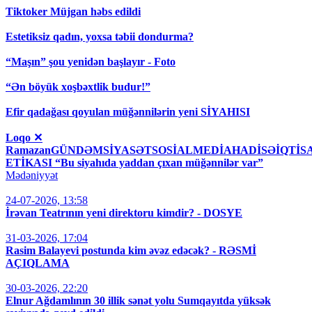
Tiktoker Müjgan həbs edildi
Estetiksiz qadın, yoxsa təbii dondurma?
“Maşın” şou yenidən başlayır - Foto
“Ən böyük xoşbəxtlik budur!”
Efir qadağası qoyulan müğənnilərin yeni SİYAHISI
Loqo ✕
RamazanGÜNDƏMSİYASƏTSOSİALMEDİAHADİSƏİQT
ETİKASI “Bu siyahıda yaddan çıxan müğənnilər var”
Mədəniyyət
24-07-2026, 13:58
İrəvan Teatrının yeni direktoru kimdir? - DOSYE
31-03-2026, 17:04
Rasim Balayevi postunda kim əvəz edəcək? - RƏSMİ
AÇIQLAMA
30-03-2026, 22:20
Elnur Ağdamlının 30 illik sənət yolu Sumqayıtda yüksək