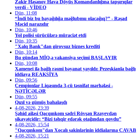
Zakir Həsənov Hava Döyüş Komandanlığına tapşırıqlar
verdi - VİDEO
Dün, 11:08
“İndi biz bu bayağılığa məğlubmu olacağıq?” - Rəşad
Məcid narazıdır
Dün, 10:46
Yol polisi sürücülərə müraciət etdi
Dün, 10:35
"Xalq Bank"dan girovsuz biznes krediti
Dün, 10:14
Bu gündən MİQ-ə vakansiya seçimi BAŞLAYIR
Dün, 10:08
Xamenei ilə bağlı rəsmi bəyanat yayıldı: Pezeşkianla bağlı
iddiaya REAKSİYA
Dün, 09:56
Çempionlar Liqasında 3-cü təsnifat mərhələsi -
NƏTİCƏLƏR
Dün, 09:55
Qızıl və gümüş bahalaşdı
4-08-2026, 23:39
Şəhid ailəsi Qaçqınkom sədri Rövşən Rzayevdən
şikayətçidir: “Bizi təhqir edərək otağından qovdu”
4-08-2026, 15:54
"Qaçqınkom"dan Xocalı sakinlərinin iddialarına CAVAB
4-08-2026, 15:21