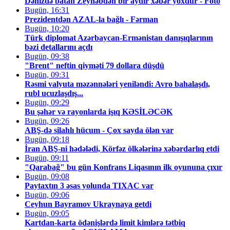
Dənizdə batan Zeynəbdən bir aydır xəbər yoxdur - Foto
Bugün, 16:31
Prezidentdən AZAL-la bağlı - Fərman
Bugün, 10:20
Türk diplomat Azərbaycan-Ermənistan danışıqlarının
bəzi detallarını açdı
Bugün, 09:38
"Brent" neftin qiyməti 79 dollara düşdü
Bugün, 09:31
Rəsmi valyuta məzənnələri yeniləndi: Avro bahalaşdı,
rubl ucuzlaşdış...
Bugün, 09:29
Bu şəhər və rayonlarda işıq KƏSİLƏCƏK
Bugün, 09:26
ABŞ-də silahlı hücum - Çox sayda ölən var
Bugün, 09:18
İran ABŞ-ni hədələdi, Körfəz ölkələrinə xəbərdarlıq etdi
Bugün, 09:11
"Qarabağ" bu gün Konfrans Liqasının ilk oyununa çıxır
Bugün, 09:08
Paytaxtın 3 əsas yolunda TIXAC var
Bugün, 09:06
Ceyhun Bayramov Ukraynaya getdi
Bugün, 09:05
Kartdan-karta ödənişlərdə limit kimlərə tətbiq