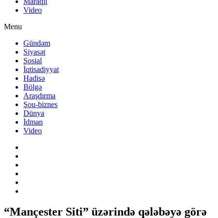
Maraqlı
Video
Menu
Gündəm
Siyasət
Sosial
İqtisadiyyat
Hadisə
Bölgə
Araşdırma
Şou-biznes
Dünya
İdman
Video
“Mançester Siti” üzərində qələbəyə görə