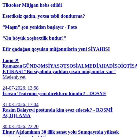
Tiktoker Müjgan həbs edildi
Estetiksiz qadın, yoxsa təbii dondurma?
“Maşın” şou yenidən başlayır - Foto
“Ən böyük xoşbəxtlik budur!”
Efir qadağası qoyulan müğənnilərin yeni SİYAHISI
Loqo ✕
RamazanGÜNDƏMSİYASƏTSOSİALMEDİAHADİSƏİQT
ETİKASI “Bu siyahıda yaddan çıxan müğənnilər var”
Mədəniyyət
24-07-2026, 13:58
İrəvan Teatrının yeni direktoru kimdir? - DOSYE
31-03-2026, 17:04
Rasim Balayevi postunda kim əvəz edəcək? - RƏSMİ
AÇIQLAMA
30-03-2026, 22:20
Elnur Ağdamlının 30 illik sənət yolu Sumqayıtda yüksək