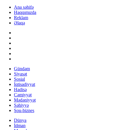
Ana səhifə
Haqqımızda
Reklam
Əlaqə
Gündəm
Siyasət
Sosial
İqtisadiyyat
Hadisə
Cəmiyyət
Mədəniyyət
Səhiyyə
Şou-biznes
Dünya
İdman