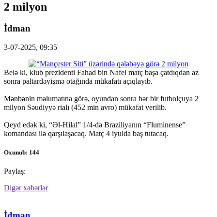
2 milyon
İdman
3-07-2025, 09:35
Belə ki, klub prezidenti Fahad bin Nafel matç başa çatdıqdan az
sonra paltardəyişmə otağında mükafatı açıqlayıb.
Mənbənin məlumatına görə, oyundan sonra hər bir futbolçuya 2
milyon Səudiyyə rialı (452 min avro) mükafat verilib.
Qeyd edək ki, “Əl-Hilal” 1/4-də Braziliyanın “Fluminense”
komandası ilə qarşılaşacaq. Matç 4 iyulda baş tutacaq.
Oxunub: 144
Paylaş:
Digər xəbərlər
İdman