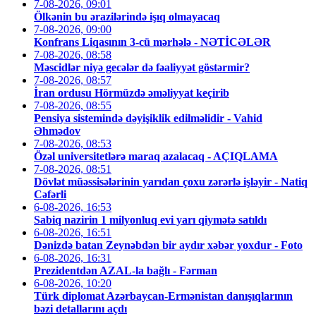
7-08-2026, 09:01
Ölkənin bu ərazilərində işıq olmayacaq
7-08-2026, 09:00
Konfrans Liqasının 3-cü mərhələ - NƏTİCƏLƏR
7-08-2026, 08:58
Məscidlər niyə gecələr də fəaliyyət göstərmir?
7-08-2026, 08:57
İran ordusu Hörmüzdə əməliyyat keçirib
7-08-2026, 08:55
Pensiya sistemində dəyişiklik edilməlidir - Vahid
Əhmədov
7-08-2026, 08:53
Özəl universitetlərə maraq azalacaq - AÇIQLAMA
7-08-2026, 08:51
Dövlət müəssisələrinin yarıdan çoxu zərərlə işləyir - Natiq
Cəfərli
6-08-2026, 16:53
Sabiq nazirin 1 milyonluq evi yarı qiymətə satıldı
6-08-2026, 16:51
Dənizdə batan Zeynəbdən bir aydır xəbər yoxdur - Foto
6-08-2026, 16:31
Prezidentdən AZAL-la bağlı - Fərman
6-08-2026, 10:20
Türk diplomat Azərbaycan-Ermənistan danışıqlarının
bəzi detallarını açdı