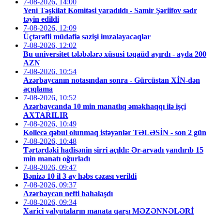
7-08-2026, 14:00
Yeni Təşkilat Komitəsi yaradıldı - Samir Şəriifov sədr
təyin edildi
7-08-2026, 12:09
Üçtərəfli müdafiə sazişi imzalayacaqlar
7-08-2026, 12:02
Bu universitet tələbələrə xüsusi təqaüd ayırdı - ayda 200
AZN
7-08-2026, 10:54
Azərbaycanın notasından sonra - Gürcüstan XİN-dən
açıqlama
7-08-2026, 10:52
Azərbaycanda 10 min manatlıq əməkhaqqı ilə işçi
AXTARILIR
7-08-2026, 10:49
Kollecə qəbul olunmaq istəyənlər TƏLƏSİN - son 2 gün
7-08-2026, 10:48
Tərtərdəki hadisənin sirri açıldı: Ər-arvadı yandırıb 15
min manatı oğurladı
7-08-2026, 09:47
Bənizə 10 il 3 ay həbs cəzası verildi
7-08-2026, 09:37
Azərbaycan nefti bahalaşdı
7-08-2026, 09:34
Xarici valyutaların manata qarşı MƏZƏNNƏLƏRİ