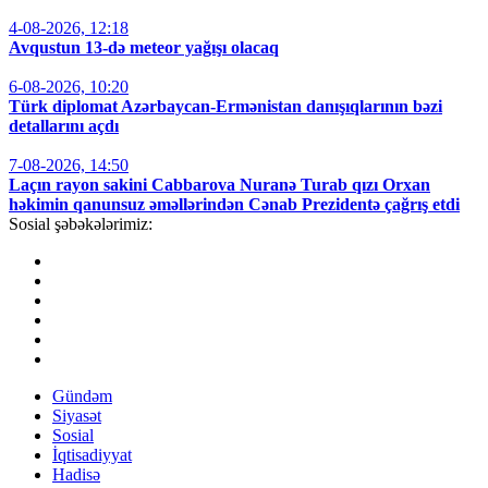
4-08-2026, 12:18
Avqustun 13-də meteor yağışı olacaq
6-08-2026, 10:20
Türk diplomat Azərbaycan-Ermənistan danışıqlarının bəzi
detallarını açdı
7-08-2026, 14:50
Laçın rayon sakini Cabbarova Nuranə Turab qızı Orxan
həkimin qanunsuz əməllərindən Cənab Prezidentə çağrış etdi
Sosial şəbəkələrimiz:
Gündəm
Siyasət
Sosial
İqtisadiyyat
Hadisə