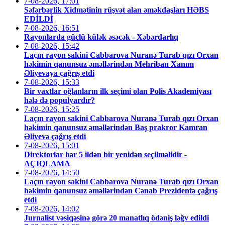
7-08-2026, 17:01
Səfərbərlik Xidmətinin rüşvət alan əməkdaşları HƏBS
EDİLDİ
7-08-2026, 16:51
Rayonlarda güclü külək əsəcək - Xəbərdarlıq
7-08-2026, 15:42
Laçın rayon sakini Cabbarova Nuranə Turab qızı Orxan
həkimin qanunsuz əməllərindən Mehriban Xanım
Əliyevaya çağrış etdi
7-08-2026, 15:33
Bir vaxtlar oğlanların ilk seçimi olan Polis Akademiyası
hələ də populyardır?
7-08-2026, 15:25
Laçın rayon sakini Cabbarova Nuranə Turab qızı Orxan
həkimin qanunsuz əməllərindən Baş prakror Kamran
Əliyevə çağrış etdi
7-08-2026, 15:01
Direktorlar hər 5 ildən bir yenidən seçilməlidir -
AÇIQLAMA
7-08-2026, 14:50
Laçın rayon sakini Cabbarova Nuranə Turab qızı Orxan
həkimin qanunsuz əməllərindən Cənab Prezidentə çağrış
etdi
7-08-2026, 14:02
Jurnalist vəsiqəsinə görə 20 manatlıq ödəniş ləğv edildi