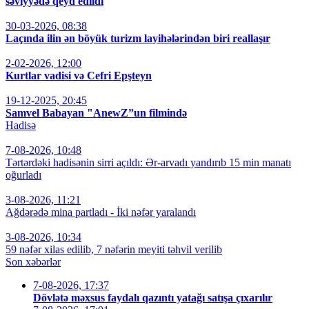
səviyyədə qeyd edildi
30-03-2026, 08:38
Laçında ilin ən böyük turizm layihələrindən biri reallaşır
2-02-2026, 12:00
Kurtlar vadisi və Cefri Epşteyn
19-12-2025, 20:45
Samvel Babayan "AnewZ”un filmində
Hadisə
7-08-2026, 10:48
Tərtərdəki hadisənin sirri açıldı: Ər-arvadı yandırıb 15 min manatı
oğurladı
3-08-2026, 11:21
Ağdərədə mina partladı - İki nəfər yaralandı
3-08-2026, 10:34
59 nəfər xilas edilib, 7 nəfərin meyiti təhvil verilib
Son xəbərlər
7-08-2026, 17:37
Dövlətə məxsus faydalı qazıntı yatağı satışa çıxarılır