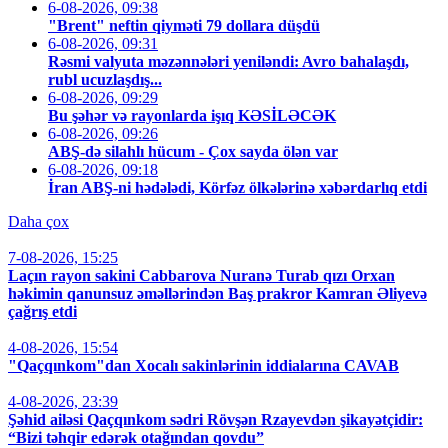
6-08-2026, 09:38
"Brent" neftin qiyməti 79 dollara düşdü
6-08-2026, 09:31
Rəsmi valyuta məzənnələri yeniləndi: Avro bahalaşdı,
rubl ucuzlaşdış...
6-08-2026, 09:29
Bu şəhər və rayonlarda işıq KƏSİLƏCƏK
6-08-2026, 09:26
ABŞ-də silahlı hücum - Çox sayda ölən var
6-08-2026, 09:18
İran ABŞ-ni hədələdi, Körfəz ölkələrinə xəbərdarlıq etdi
Daha çox
7-08-2026, 15:25
Laçın rayon sakini Cabbarova Nuranə Turab qızı Orxan
həkimin qanunsuz əməllərindən Baş prakror Kamran Əliyevə
çağrış etdi
4-08-2026, 15:54
"Qaçqınkom"dan Xocalı sakinlərinin iddialarına CAVAB
4-08-2026, 23:39
Şəhid ailəsi Qaçqınkom sədri Rövşən Rzayevdən şikayətçidir:
“Bizi təhqir edərək otağından qovdu”