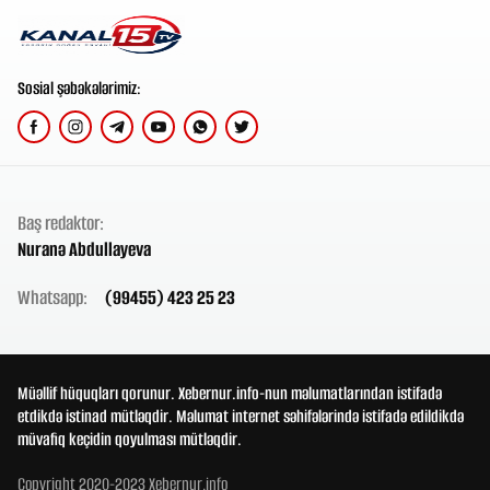
Sosial şəbəkələrimiz:
Baş redaktor:
Nuranə Abdullayeva
Whatsapp:
(99455) 423 25 23
Müəllif hüquqları qorunur. Xebernur.info-nun məlumatlarından istifadə
etdikdə istinad mütləqdir. Məlumat internet səhifələrində istifadə edildikdə
müvafiq keçidin qoyulması mütləqdir.
Copyright 2020-2023 Xebernur.info