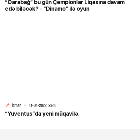
“Qarabağ” bu gün Çempionlar Liqasına davam
edə biləcək? - "Dinamo" ilə oyun
İdman
14-04-2022, 23:16
“Yuventus”da yeni müqavilə.