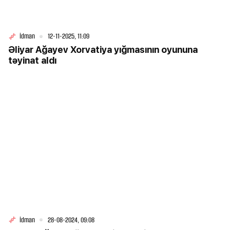
İdman
12-11-2025, 11:09
Əliyar Ağayev Xorvatiya yığmasının oyununa
təyinat aldı
İdman
28-08-2024, 09:08