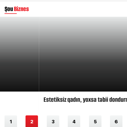
Şou
Biznes
Estetiksiz qadın, yoxsa təbii dondurma?
1
2
3
4
5
6