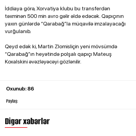
İddiaya görə, Xorvatiya klubu bu transferdən
təxminən 500 min avro gəlir əldə edəcək. Qapıçının
yaxın günlərdə “Qarabağ”la müqavilə imzalayacağı
vurğulanıb.
Qeyd edək ki, Martin Zlomisliçin yeni mövsümdə
“Qarabağ”ın heyətində polşalı qapıçı Mateuş
Koxalskini əvəzləyəcəyi gözlənilir.
Oxunub: 86
Paylaş:
Digər xəbərlər