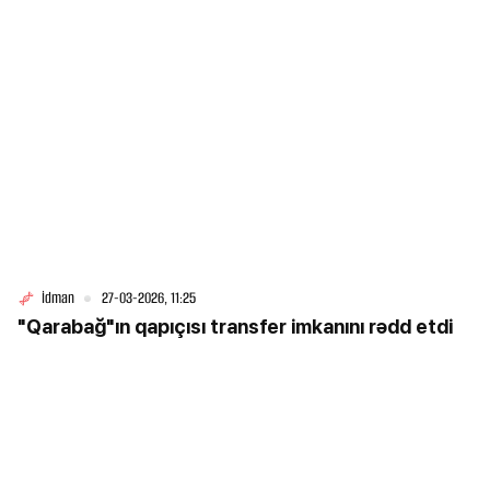
İdman
27-03-2026, 11:25
"Qarabağ"ın qapıçısı transfer imkanını rədd etdi