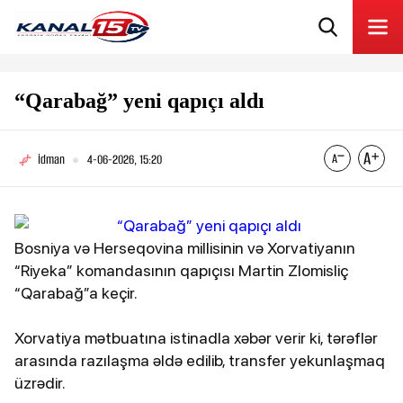
“Qarabağ” yeni qapıçı aldı
İdman
4-06-2026, 15:20
Bosniya və Herseqovina millisinin və Xorvatiyanın
“Riyeka” komandasının qapıçısı Martin Zlomisliç
“Qarabağ”a keçir.
Xorvatiya mətbuatına istinadla xəbər verir ki, tərəflər
arasında razılaşma əldə edilib, transfer yekunlaşmaq
üzrədir.