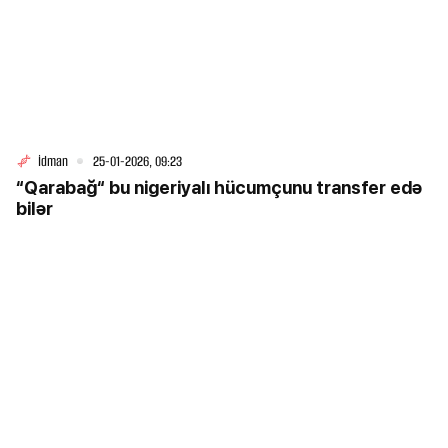
İdman
25-01-2026, 09:23
“Qarabağ“ bu nigeriyalı hücumçunu transfer edə
bilər