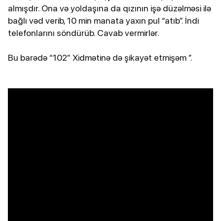
almışdır. Ona və yoldaşına da qızının işə düzəlməsi ilə
bağlı vəd verib, 10 min manata yaxın pul “atıb”. İndi
telefonlarını söndürüb. Cavab vermirlər.
Bu barədə “102” Xidmətinə də şikayət etmişəm ”.