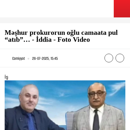
Məşhur prokurorun oğlu camaata pul
“atıb”… - İddia - Foto Video
Cəmiyyət
26-07-2025, 15:45
İ
ş