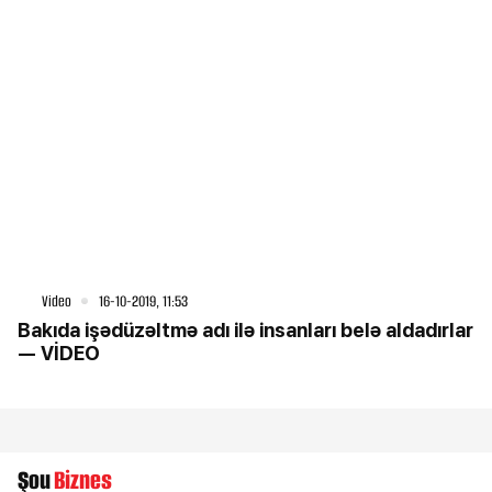
Video
16-10-2019, 11:53
Bakıda işədüzəltmə adı ilə insanları belə aldadırlar
— VİDEO
Şou
Biznes