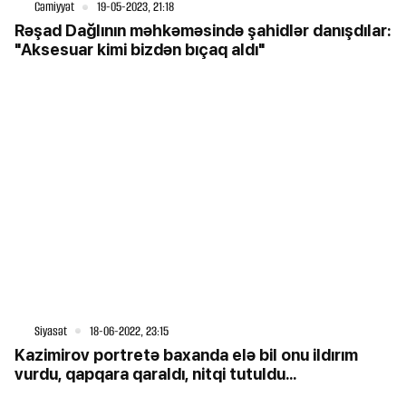
Cəmiyyət
19-05-2023, 21:18
Rəşad Dağlının məhkəməsində şahidlər danışdılar:
"Aksesuar kimi bizdən bıçaq aldı"
Siyasət
18-06-2022, 23:15
Kazimirov portretə baxanda elə bil onu ildırım
vurdu, qapqara qaraldı, nitqi tutuldu...