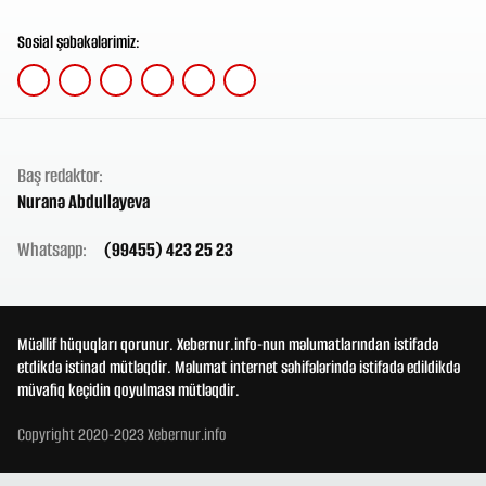
Sosial şəbəkələrimiz:
Baş redaktor:
Nuranə Abdullayeva
Whatsapp:
(99455) 423 25 23
Müəllif hüquqları qorunur. Xebernur.info-nun məlumatlarından istifadə
etdikdə istinad mütləqdir. Məlumat internet səhifələrində istifadə edildikdə
müvafiq keçidin qoyulması mütləqdir.
Copyright 2020-2023 Xebernur.info