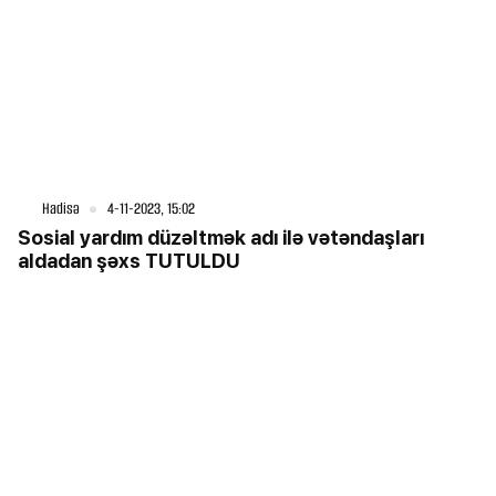
Hadisə
4-11-2023, 15:02
Sosial yardım düzəltmək adı ilə vətəndaşları
aldadan şəxs TUTULDU