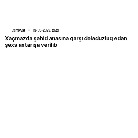
Cəmiyyət
19-05-2023, 21:21
Xaçmazda şəhid anasına qarşı dələduzluq edən
şəxs axtarışa verilib