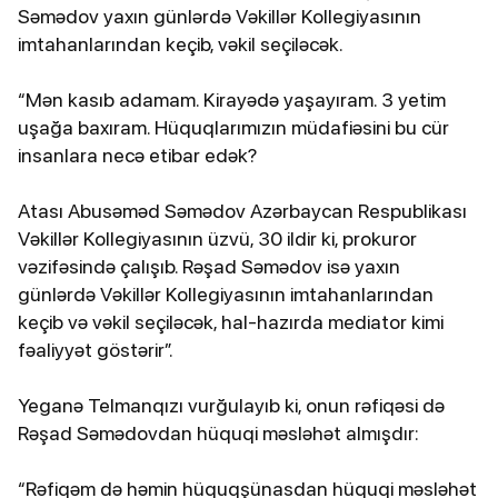
Səmədov yaxın günlərdə Vəkillər Kollegiyasının
imtahanlarından keçib, vəkil seçiləcək.
“Mən kasıb adamam. Kirayədə yaşayıram. 3 yetim
uşağa baxıram. Hüquqlarımızın müdafiəsini bu cür
insanlara necə etibar edək?
Atası Abusəməd Səmədov Azərbaycan Respublikası
Vəkillər Kollegiyasının üzvü, 30 ildir ki, prokuror
vəzifəsində çalışıb. Rəşad Səmədov isə yaxın
günlərdə Vəkillər Kollegiyasının imtahanlarından
keçib və vəkil seçiləcək, hal-hazırda mediator kimi
fəaliyyət göstərir”.
Yeganə Telmanqızı vurğulayıb ki, onun rəfiqəsi də
Rəşad Səmədovdan hüquqi məsləhət almışdır:
“Rəfiqəm də həmin hüquqşünasdan hüquqi məsləhət