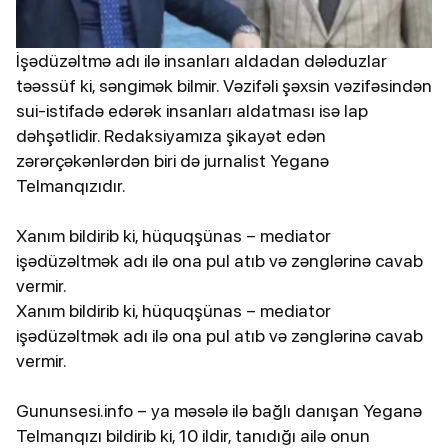
İşədüzəltmə adı ilə insanları aldadan dələduzlar
təəssüf ki, səngimək bilmir. Vəzifəli şəxsin vəzifəsindən
sui-istifadə edərək insanları aldatması isə lap
dəhşətlidir. Redaksiyamıza şikayət edən
zərərçəkənlərdən biri də jurnalist Yeganə
Telmanqızıdır.
Xanım bildirib ki, hüquqşünas – mediator
işədüzəltmək adı ilə ona pul atıb və zənglərinə cavab
vermir.
Xanım bildirib ki, hüquqşünas – mediator
işədüzəltmək adı ilə ona pul atıb və zənglərinə cavab
vermir.
Gununsesi.info – ya məsələ ilə bağlı danışan Yeganə
Telmanqızı bildirib ki, 10 ildir, tanıdığı ailə onun