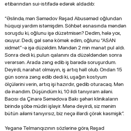
etibarından sui-istifadə edərək aldadıb:
“Əslində, mən Səmədov Rəşad Abusəməd oğlundan
hüquqi yardım istəmişdim. Söhbət əsnasında məndən
soruşdu ki, oğlunu işə düzətmisən? Dedim, hələ yox,
oxuyur. Dedi, gəl sənə kömək edim, oğlunu “ASAN
xidmət”-ə işə düzəldim. Məndən 2 min manat pul aldı.
Sonra dedi ki, pulun qalanını da düzəldəndən sonra
verərsən. Arada zəng edib iş barədə soruşurdum.
Deyirdi, narahat olmayın, iş artıq həll olub. Ondan 15
gün sonra zəng edib dedi ki, uşağın kostyum
ölçülərini verin, artıq işi hazırdır, gedib oturacaq. Mən
də inandım. Düşündüm ki, 10 ildi tanıyıram ailəni.
Bacısı da Çinarə Səmədova Bakı şəhəri klinikaların
birində şöbə müdiri işləyir. Mənə deyirdi, siz mənim
bütün ailəmi tanıyırsız, biz neçə illərdi çörək kəsmişik”.
Yeganə Telmanqızının sözlərinə görə, Rəşad