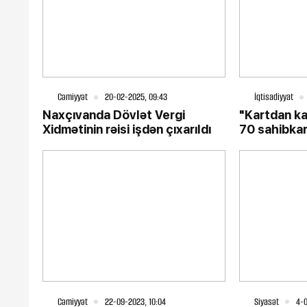
Cəmiyyət
20-02-2025, 09:43
İqtisadiyyat
Naxçıvanda Dövlət Vergi
"Kartdan ka
Xidmətinin rəisi işdən çıxarıldı
70 sahibkar
Cəmiyyət
22-09-2023, 10:04
Siyasət
4-0