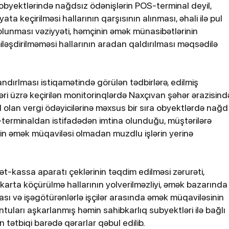
obyektlərində nağdsız ödənişlərin POS-terminal deyil,
a keçirilməsi hallarının qarşısının alınması, əhali ilə pul
olunması vəziyyəti, həmçinin əmək münasibətlərinin
əşdirilməməsi hallarının aradan qaldırılması məqsədilə
andırlması istiqamətində görülən tədbirlərə, edilmiş
ri üzrə keçirilən monitorinqlərdə Naxçıvan şəhər ərazisind
ul olan vergi ödəyicilərinə məxsus bir sıra obyektlərdə nağd
terminaldan istifadədən imtina olunduğu, müştərilərə
ərin əmək müqaviləsi olmadan muzdlu işlərin yerinə
ət-kassa aparatı çeklərinin təqdim edilməsi zərurəti,
rta köçürülmə hallarının yolverilməzliyi, əmək bazarında
sı və işəgötürənlərlə işçilər arasında əmək müqaviləsinin
tuları aşkarlanmış həmin sahibkarlıq subyektləri ilə bağlı
n tətbiqi barədə qərarlar qəbul edilib.