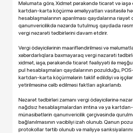
Məlumata görə, Xidmət pərakəndə ticarət və iaşə 
kartdan-karta köçürmə əməliyyatları vasitəsilə həyat
hesablaşmalarının aparılması qaydalarına riayət 
qanunvericilikdə nəzərdə tutulmuş qaydada rəsmil
vergi nəzarəti tədbirlərini davam etdirir.
Vergi ödəyicilərinin maarifləndirilməsi və məlumatl
xəbərdarlıqlara baxmayaraq vergi nəzarəti tədbirlə
xidmət, iaşə, pərakəndə ticarət fəaliyyəti ilə məşğ
pul hesablaşmaları qaydalarının pozulduğu, POS-
kartdan-karta köçürmələrin təklif edildiyi və işçil
yetirilməsinə cəlb edilməsi faktları aşkarlanıb.
Nəzarət tədbirləri zamanı vergi ödəyicilərinə nəzar
nağdsız hesablaşmalardan imtina və ya kartdan-ka
münasibətlərin qanunvericilik çərçivəsində qurulma
bağlanılmasının vacibliyi izah olunub. Qanun pozun
protokollar tərtib olunub və maliyyə sanksiyalarını