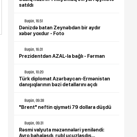
satıldı
Bugün, 16:51
Dənizdə batan Zeynəbdən bir aydır
xəbər yoxdur - Foto
Bugün, 16:31
Prezidentdən AZAL-la bağlı - Fərman
Bugün, 10:20
Türk diplomat Azərbaycan-Ermənistan
danışıqlarının bəzi detallarını açdı
Bugün, 09:38
"Brent" neftin qiyməti 79 dollara düşdü
Bugün, 09:31
Rəsmi valyuta məzənnələri yeniləndi:
Avro bahalaşdı, rubl ucuzlaşdış...