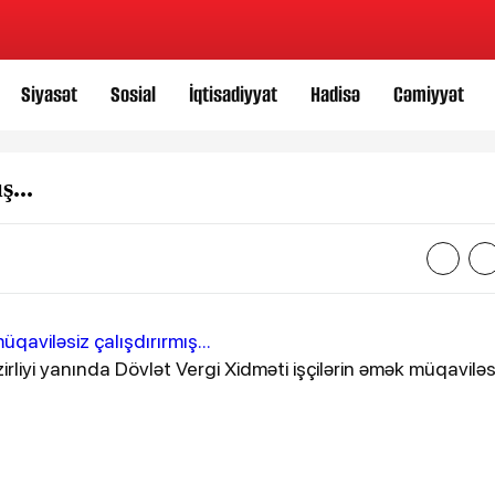
Siyasət
Sosial
İqtisadiyyat
Hadisə
Cəmiyyət
ş...
liyi yanında Dövlət Vergi Xidməti işçilərin əmək müqaviləs