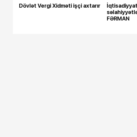
Dövlət Vergi Xidməti işçi axtarır
İqtisadiyyat
səlahiyyətlər
FƏRMAN