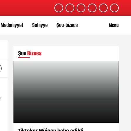
Mədəniyyət
Səhiyyə
Şou-biznes
Menu
Şou
Biznes
i