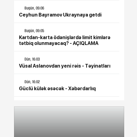
Bugün, 09:06
Ceyhun Bayramov Ukraynaya getdi
Bugün, 09:05
Kartdan-karta ödənişlərdə limit kimlərə
tətbiq olunmayacaq? - AÇIQLAMA
Dün, 16:03
Vüsal Aslanovdan yeni rəis - Təyinatları
Dün, 16:02
Güclü külək əsəcək - Xəbərdarlıq
Dün, 16:01
Şöbə rəisi vəzifədən azad edildi
Dün, 15:31
Azərbaycan İranı qardaş ölkə hesab edir