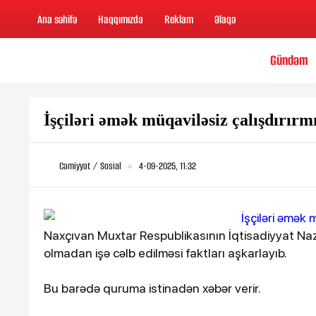
Ana səhifə
Haqqımızda
Reklam
Əlaqə
Gündəm
İşçiləri əmək müqaviləsiz çalışdırırmı
Cəmiyyət / Sosial
4-09-2025, 11:32
Naxçıvan Muxtar Respublikasının İqtisadiyyat Nazir
olmadan işə cəlb edilməsi faktları aşkarlayıb.
Bu barədə quruma istinadən xəbər verir.