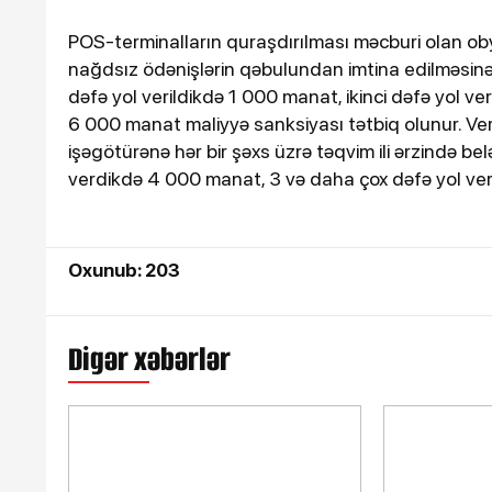
POS-terminalların quraşdırılması məcburi olan ob
nağdsız ödənişlərin qəbulundan imtina edilməsinə gö
dəfə yol verildikdə 1 000 manat, ikinci dəfə yol ve
6 000 manat maliyyə sanksiyası tətbiq olunur. Ve
işəgötürənə hər bir şəxs üzrə təqvim ili ərzində bel
verdikdə 4 000 manat, 3 və daha çox dəfə yol verd
Oxunub: 203
Digər xəbərlər