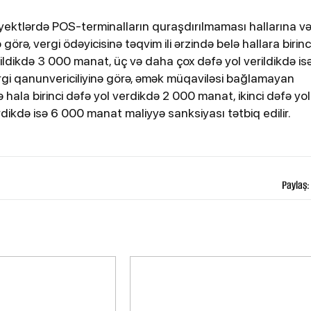
yektlərdə POS-terminalların quraşdırılmaması hallarına v
rə, vergi ödəyicisinə təqvim ili ərzində belə hallara birinc
rildikdə 3 000 manat, üç və daha çox dəfə yol verildikdə is
rgi qanunvericiliyinə görə, əmək müqaviləsi bağlamayan
ə hala birinci dəfə yol verdikdə 2 000 manat, ikinci dəfə yol
ikdə isə 6 000 manat maliyyə sanksiyası tətbiq edilir.
Paylaş: