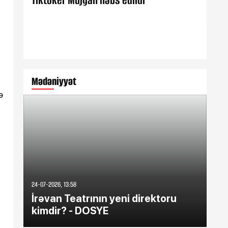
Tiktoker Müjgan həbs edildi
Est
Mədəniyyət
ə
24-07-2026, 13:58
31-03
İrəvan Teatrının yeni direktoru
Ra
kimdir? - DOSYE
ed