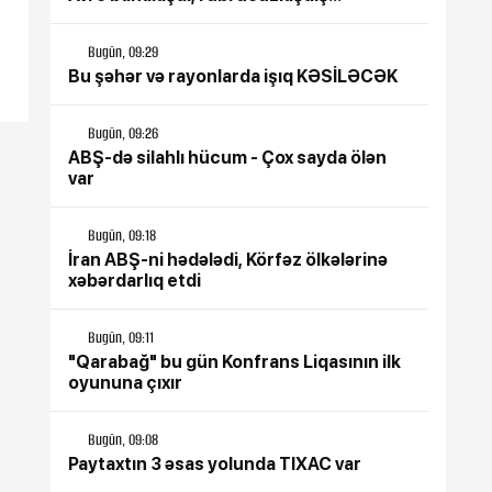
Bugün, 09:29
Bu şəhər və rayonlarda işıq KƏSİLƏCƏK
Bugün, 09:26
ABŞ-də silahlı hücum - Çox sayda ölən
var
Bugün, 09:18
İran ABŞ-ni hədələdi, Körfəz ölkələrinə
xəbərdarlıq etdi
Bugün, 09:11
"Qarabağ" bu gün Konfrans Liqasının ilk
oyununa çıxır
Bugün, 09:08
Paytaxtın 3 əsas yolunda TIXAC var