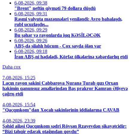
6-08-2026, 09:38
"Brent" neftin qiyməti 79 dollara düşdü
6-08-2026, 09:31
Rəsmi valyuta məzənnələri yeniləndi: Avro bahalaşdı,
rubl ucuzlaşdış...
6-08-2026, 09:29
Bu şəhər və rayonlarda işıq KƏSİLƏCƏK
6-08-2026, 09:26
ABŞ-də silahlı hücum - Çox sayda ölən var
6-08-2026, 09:18
İran ABŞ-ni hədələdi, Körfəz ölkələrinə xəbərdarlıq etdi
Daha çox
7-08-2026, 15:25
Laçın rayon sakini Cabbarova Nuranə Turab qızı Orxan
həkimin qanunsuz əməllərindən Baş prakror Kamran Əliyevə
çağrış etdi
4-08-2026, 15:54
"Qaçqınkom"dan Xocalı sakinlərinin iddialarına CAVAB
4-08-2026, 23:39
Şəhid ailəsi Qaçqınkom sədri Rövşən Rzayevdən şikayətçidir:
“Bizi təhqir edərək otağından qovdu”