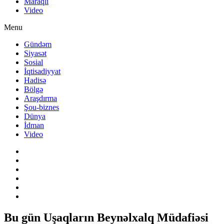
Maraqlı
Video
Menu
Gündəm
Siyasət
Sosial
İqtisadiyyat
Hadisə
Bölgə
Araşdırma
Şou-biznes
Dünya
İdman
Video
Bu gün Uşaqların Beynəlxalq Müdafiəsi