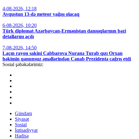
4-08-2026, 12:18
Avqustun 13-də meteor yağışı olacaq
6-08-2026, 10:20
Türk diplomat Azərbaycan-Ermənistan danışıqlarının bəzi
detallarını açdı
7-08-2026, 14:50
Laçın rayon sakini Cabbarova Nuranə Turab qızı Orxan
həkimin qanunsuz əməllərindən Cənab Prezidentə çağrış etdi
Sosial şəbəkələrimiz:
Gündəm
Siyasət
Sosial
İqtisadiyyat
Hadisə