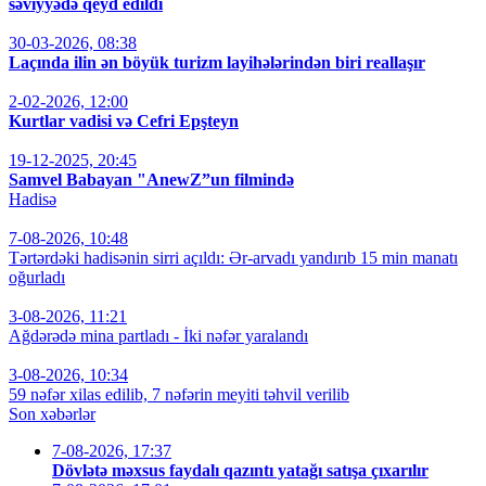
səviyyədə qeyd edildi
30-03-2026, 08:38
Laçında ilin ən böyük turizm layihələrindən biri reallaşır
2-02-2026, 12:00
Kurtlar vadisi və Cefri Epşteyn
19-12-2025, 20:45
Samvel Babayan "AnewZ”un filmində
Hadisə
7-08-2026, 10:48
Tərtərdəki hadisənin sirri açıldı: Ər-arvadı yandırıb 15 min manatı
oğurladı
3-08-2026, 11:21
Ağdərədə mina partladı - İki nəfər yaralandı
3-08-2026, 10:34
59 nəfər xilas edilib, 7 nəfərin meyiti təhvil verilib
Son xəbərlər
7-08-2026, 17:37
Dövlətə məxsus faydalı qazıntı yatağı satışa çıxarılır