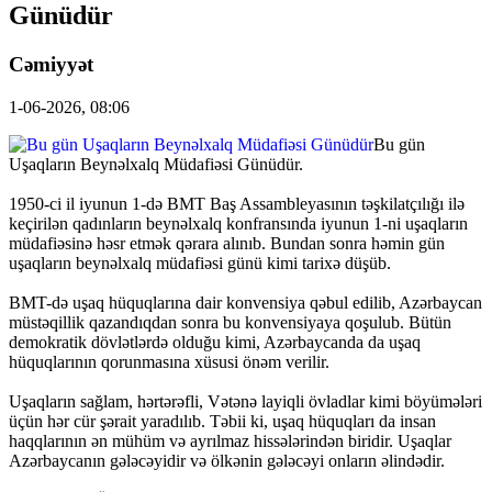
Günüdür
Cəmiyyət
1-06-2026, 08:06
Bu gün
Uşaqların Beynəlxalq Müdafiəsi Günüdür.
1950-ci il iyunun 1-də BMT Baş Assambleyasının təşkilatçılığı ilə
keçirilən qadınların beynəlxalq konfransında iyunun 1-ni uşaqların
müdafiəsinə həsr etmək qərara alınıb. Bundan sonra həmin gün
uşaqların beynəlxalq müdafiəsi günü kimi tarixə düşüb.
BMT-də uşaq hüquqlarına dair konvensiya qəbul edilib, Azərbaycan
müstəqillik qazandıqdan sonra bu konvensiyaya qoşulub. Bütün
demokratik dövlətlərdə olduğu kimi, Azərbaycanda da uşaq
hüquqlarının qorunmasına xüsusi önəm verilir.
Uşaqların sağlam, hərtərəfli, Vətənə layiqli övladlar kimi böyümələri
üçün hər cür şərait yaradılıb. Təbii ki, uşaq hüquqları da insan
haqqlarının ən mühüm və ayrılmaz hissələrindən biridir. Uşaqlar
Azərbaycanın gələcəyidir və ölkənin gələcəyi onların əlindədir.