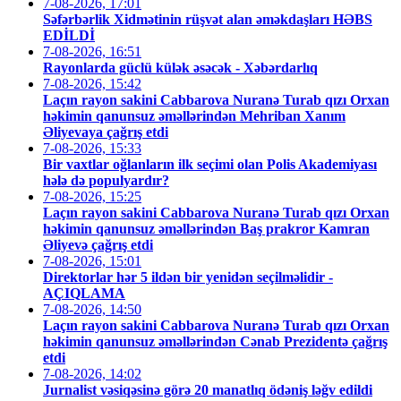
7-08-2026, 17:01
Səfərbərlik Xidmətinin rüşvət alan əməkdaşları HƏBS
EDİLDİ
7-08-2026, 16:51
Rayonlarda güclü külək əsəcək - Xəbərdarlıq
7-08-2026, 15:42
Laçın rayon sakini Cabbarova Nuranə Turab qızı Orxan
həkimin qanunsuz əməllərindən Mehriban Xanım
Əliyevaya çağrış etdi
7-08-2026, 15:33
Bir vaxtlar oğlanların ilk seçimi olan Polis Akademiyası
hələ də populyardır?
7-08-2026, 15:25
Laçın rayon sakini Cabbarova Nuranə Turab qızı Orxan
həkimin qanunsuz əməllərindən Baş prakror Kamran
Əliyevə çağrış etdi
7-08-2026, 15:01
Direktorlar hər 5 ildən bir yenidən seçilməlidir -
AÇIQLAMA
7-08-2026, 14:50
Laçın rayon sakini Cabbarova Nuranə Turab qızı Orxan
həkimin qanunsuz əməllərindən Cənab Prezidentə çağrış
etdi
7-08-2026, 14:02
Jurnalist vəsiqəsinə görə 20 manatlıq ödəniş ləğv edildi