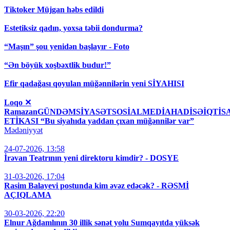
Tiktoker Müjgan həbs edildi
Estetiksiz qadın, yoxsa təbii dondurma?
“Maşın” şou yenidən başlayır - Foto
“Ən böyük xoşbəxtlik budur!”
Efir qadağası qoyulan müğənnilərin yeni SİYAHISI
Loqo ✕
RamazanGÜNDƏMSİYASƏTSOSİALMEDİAHADİSƏİQT
ETİKASI “Bu siyahıda yaddan çıxan müğənnilər var”
Mədəniyyət
24-07-2026, 13:58
İrəvan Teatrının yeni direktoru kimdir? - DOSYE
31-03-2026, 17:04
Rasim Balayevi postunda kim əvəz edəcək? - RƏSMİ
AÇIQLAMA
30-03-2026, 22:20
Elnur Ağdamlının 30 illik sənət yolu Sumqayıtda yüksək