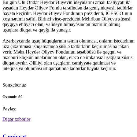
Bu gün Ulu Öndər Heydər Əliyevin ideyalarını əməli fəaliyyəti ilə
yaşadan Heydər Əliyev Fondu tərəfindən də genişmiqyaslı tədbirlər
həyata keçirilir. Heydər Əliyev Fondunun prezidenti, ICESCO-nun
xoşməramlı səfiri, Birinci vitse-prezident Mehriban Əliyeva xüsusi
qayğıya ehtiyacı olan, valideyn himayəsindən məhrum olmuş
uşaqlara diqqət və qayğı ilə yanaşır.
Azərbaycanda uşaq hüquqlarının təmin olunması, onların istedadının
üzə çıxarılması istiqamətində silsilə tədbirlərin keçirilməsinə təkan
verir. Məhz Heydər Əliyev Fondunun təşəbbüsü ilə qaçqın və
məcburi köçkün ailələrindən olan, eləcə də imkansız uşaqlara xüsusi
diqqət ayrılır. Əlilliyi olan uşaqların cəmiyyətə qatılması və
inteqrasiya olunması istiqamətində tədbirlər həyata keçirilir.
Sonxeber.az
Oxunub: 80
Paylaş:
Digər xəbərlər
Cəmiyyət