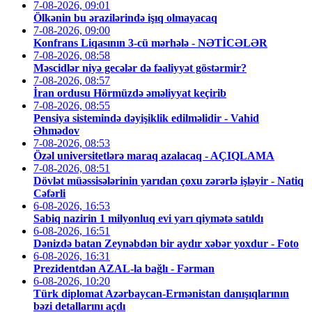
7-08-2026, 09:01
Ölkənin bu ərazilərində işıq olmayacaq
7-08-2026, 09:00
Konfrans Liqasının 3-cü mərhələ - NƏTİCƏLƏR
7-08-2026, 08:58
Məscidlər niyə gecələr də fəaliyyət göstərmir?
7-08-2026, 08:57
İran ordusu Hörmüzdə əməliyyat keçirib
7-08-2026, 08:55
Pensiya sistemində dəyişiklik edilməlidir - Vahid
Əhmədov
7-08-2026, 08:53
Özəl universitetlərə maraq azalacaq - AÇIQLAMA
7-08-2026, 08:51
Dövlət müəssisələrinin yarıdan çoxu zərərlə işləyir - Natiq
Cəfərli
6-08-2026, 16:53
Sabiq nazirin 1 milyonluq evi yarı qiymətə satıldı
6-08-2026, 16:51
Dənizdə batan Zeynəbdən bir aydır xəbər yoxdur - Foto
6-08-2026, 16:31
Prezidentdən AZAL-la bağlı - Fərman
6-08-2026, 10:20
Türk diplomat Azərbaycan-Ermənistan danışıqlarının
bəzi detallarını açdı