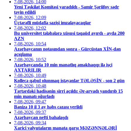
7-08-2026, 14:00
Yeni Təşkilat Komitəsi yaradıldı - Samir Şəriifov sədr
təyin edildi
7-08-2026, 12:09
Üçtərəfli müdafiə sazişi imzalayacaqlar
7-08-2026, 12:02
Bu universitet tələbələrə xüsusi təqaüd ayırdı - ayda 200
AZN
7-08-2026, 10:54
Azərbaycanın notasından sonra - Gürcüstan XİN-dən
açıqlama
7-08-2026, 10:52
Azərbaycanda 10 min manatlıq əməkhaqqı ilə işçi
AXTARILIR
7-08-2026, 10:49
Kollecə qəbul olunmaq istəyənlər TƏLƏSİN - son 2 gün
7-08-2026, 10:48
Tərtərdəki hadisənin sirri açıldı: Ər-arvadı yandırıb 15
min manatı oğurladı
7-08-2026, 09:47
Bənizə 10 il 3 ay həbs cəzası verildi
7-08-2026, 09:37
Azərbaycan nefti bahalaşdı
7-08-2026, 09:34
Xarici valyutaların manata qarşı MƏZƏNNƏLƏRİ