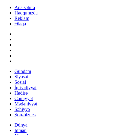
Ana səhifə
Haqqımızda
Reklam
Əlaqə
Gündəm
Siyasət
Sosial
İqtisadiyyat
Hadisə
Cəmiyyət
Mədəniyyət
Səhiyyə
Şou-biznes
Dünya
İdman