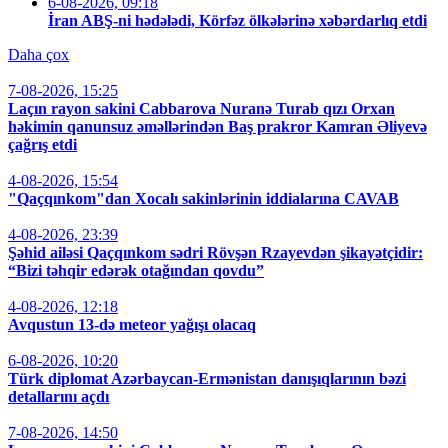
6-08-2026, 09:18
İran ABŞ-ni hədələdi, Körfəz ölkələrinə xəbərdarlıq etdi
Daha çox
7-08-2026, 15:25
Laçın rayon sakini Cabbarova Nuranə Turab qızı Orxan
həkimin qanunsuz əməllərindən Baş prakror Kamran Əliyevə
çağrış etdi
4-08-2026, 15:54
"Qaçqınkom"dan Xocalı sakinlərinin iddialarına CAVAB
4-08-2026, 23:39
Şəhid ailəsi Qaçqınkom sədri Rövşən Rzayevdən şikayətçidir:
“Bizi təhqir edərək otağından qovdu”
4-08-2026, 12:18
Avqustun 13-də meteor yağışı olacaq
6-08-2026, 10:20
Türk diplomat Azərbaycan-Ermənistan danışıqlarının bəzi
detallarını açdı
7-08-2026, 14:50