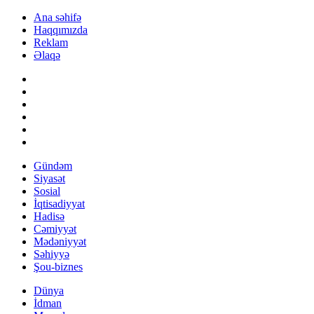
Ana səhifə
Haqqımızda
Reklam
Əlaqə
Gündəm
Siyasət
Sosial
İqtisadiyyat
Hadisə
Cəmiyyət
Mədəniyyət
Səhiyyə
Şou-biznes
Dünya
İdman