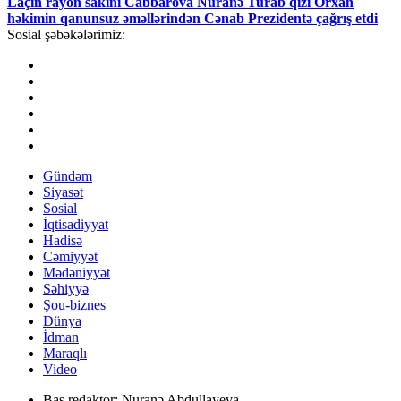
Laçın rayon sakini Cabbarova Nuranə Turab qızı Orxan
həkimin qanunsuz əməllərindən Cənab Prezidentə çağrış etdi
Sosial şəbəkələrimiz:
Gündəm
Siyasət
Sosial
İqtisadiyyat
Hadisə
Cəmiyyət
Mədəniyyət
Səhiyyə
Şou-biznes
Dünya
İdman
Maraqlı
Video
Baş redaktor:
Nuranə Abdullayeva