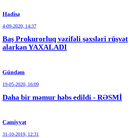
Hadisə
4-09-2020, 14:37
Baş Prokurorluq vəzifəli şəxsləri rüşvət
alarkən YAXALADI
Gündəm
19-05-2020, 16:09
Daha bir məmur həbs edildi - RƏSMİ
Cəmiyyət
31-10-2019, 12:31