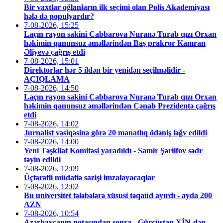
Bir vaxtlar oğlanların ilk seçimi olan Polis Akademiyası
hələ də populyardır?
7-08-2026, 15:25
Laçın rayon sakini Cabbarova Nuranə Turab qızı Orxan
həkimin qanunsuz əməllərindən Baş prakror Kamran
Əliyevə çağrış etdi
7-08-2026, 15:01
Direktorlar hər 5 ildən bir yenidən seçilməlidir -
AÇIQLAMA
7-08-2026, 14:50
Laçın rayon sakini Cabbarova Nuranə Turab qızı Orxan
həkimin qanunsuz əməllərindən Cənab Prezidentə çağrış
etdi
7-08-2026, 14:02
Jurnalist vəsiqəsinə görə 20 manatlıq ödəniş ləğv edildi
7-08-2026, 14:00
Yeni Təşkilat Komitəsi yaradıldı - Samir Şəriifov sədr
təyin edildi
7-08-2026, 12:09
Üçtərəfli müdafiə sazişi imzalayacaqlar
7-08-2026, 12:02
Bu universitet tələbələrə xüsusi təqaüd ayırdı - ayda 200
AZN
7-08-2026, 10:54
Azərbaycanın notasından sonra - Gürcüstan XİN-dən