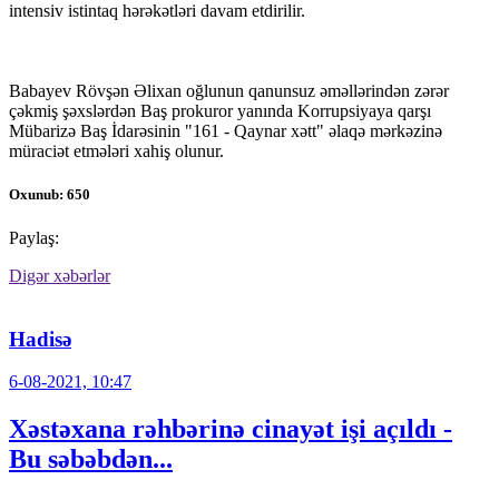
intensiv istintaq hərəkətləri davam etdirilir.
Babayev Rövşən Əlixan oğlunun qanunsuz əməllərindən zərər
çəkmiş şəxslərdən Baş prokuror yanında Korrupsiyaya qarşı
Mübarizə Baş İdarəsinin "161 - Qaynar xətt" əlaqə mərkəzinə
müraciət etmələri xahiş olunur.
Oxunub: 650
Paylaş:
Digər xəbərlər
Hadisə
6-08-2021, 10:47
Xəstəxana rəhbərinə cinayət işi açıldı -
Bu səbəbdən...