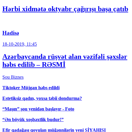
Hərbi xidmətə oktyabr çağırışı başa çatıb
Hadisə
18-10-2019, 11:45
Azərbaycanda rüşvət alan vəzifəli şəxslər
həbs edilib – RƏSMİ
Şou
Biznes
Tiktoker Müjgan həbs edildi
Estetiksiz qadın, yoxsa təbii dondurma?
“Maşın” şou yenidən başlayır - Foto
“Ən böyük xoşbəxtlik budur!”
Efir qadağası qoyulan müğənnilərin yeni SİYAHISI