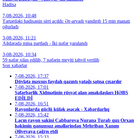
Hadisə
7-08-2026, 10:48
Tərtərdəki hadisənin sirri açıldı: Ər-arvadı yandırıb 15 min manatı
oğurladı
3-08-2026, 11:21
Ağdərədə mina partladı - İki nəfər yaralandı
3-08-2026, 10:34
59 nəfər xilas edilib, 7 nəfərin meyiti təhvil verilib
Son xəbərlər
7-08-2026, 17:37
Dövlətə məxsus faydalı qazıntı yatağı satışa çıxarılır
7-08-2026, 17:01
Səfərbərlik Xidmətinin rüşvət alan əməkdaşları HƏBS
EDİLDİ
7-08-2026, 16:51
Rayonlarda güclü külək əsəcək - Xəbərdarlıq
7-08-2026, 15:42
Laçın rayon sakini Cabbarova Nuranə Turab qızı Orxan
həkimin qanunsuz əməllərindən Mehriban Xanım
Əliyevaya çağrış etdi
7-08-2026, 15:33