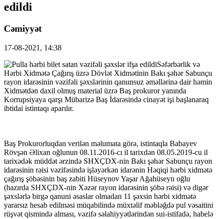
edildi
Cəmiyyət
17-08-2021, 14:38
Səfərbərlik və
Hərbi Xidmətə Çağırış üzrə Dövlət Xidmətinin Bakı şəhər Sabunçu
rayon idarəsinin vəzifəli şəxslərinin qanunsuz əməllərinə dair həmin
Xidmətdən daxil olmuş material üzrə Baş prokuror yanında
Korrupsiyaya qarşı Mübarizə Baş İdarəsində cinayət işi başlanaraq
ibtidai istintaqı aparılır.
Baş Prokurorluqdan verilən məlumata görə, istintaqla Babayev
Rövşən Əlixan oğlunun 08.11.2016-cı il tarixdən 08.05.2019-cu il
tarixədək müddət ərzində SHXÇDX-nin Bakı şəhər Sabunçu rayon
idarəsinin rəisi vəzifəsində işləyərkən idarənin Həqiqi hərbi xidmətə
çağırış şöbəsinin baş zabiti Hüseynov Yaşar Ağahüseyn oğlu
(hazırda SHXÇDX-nin Xəzər rayon idarəsinin şöbə rəisi) və digər
şəxslərlə birgə qanuni əsaslar olmadan 11 şəxsin hərbi xidmətə
yararsız hesab edilməsi müqabilində müxtəlif məbləğdə pul vəsaitini
rüşvət qismində alması, vəzifə səlahiyyətlərindən sui-istifadə, habelə