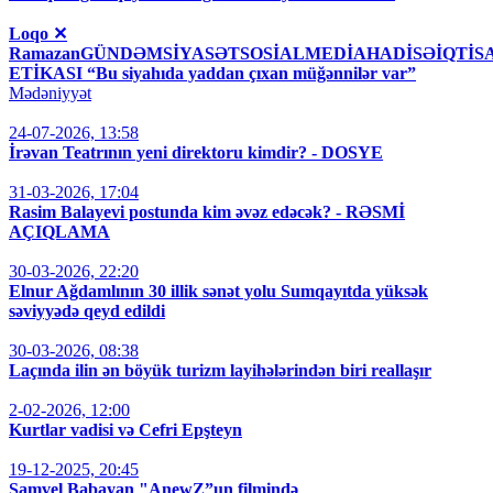
Loqo ✕
RamazanGÜNDƏMSİYASƏTSOSİALMEDİAHADİSƏİQT
ETİKASI “Bu siyahıda yaddan çıxan müğənnilər var”
Mədəniyyət
24-07-2026, 13:58
İrəvan Teatrının yeni direktoru kimdir? - DOSYE
31-03-2026, 17:04
Rasim Balayevi postunda kim əvəz edəcək? - RƏSMİ
AÇIQLAMA
30-03-2026, 22:20
Elnur Ağdamlının 30 illik sənət yolu Sumqayıtda yüksək
səviyyədə qeyd edildi
30-03-2026, 08:38
Laçında ilin ən böyük turizm layihələrindən biri reallaşır
2-02-2026, 12:00
Kurtlar vadisi və Cefri Epşteyn
19-12-2025, 20:45
Samvel Babayan "AnewZ”un filmində