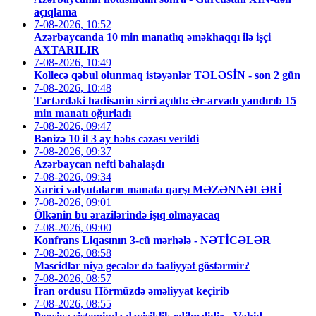
açıqlama
7-08-2026, 10:52
Azərbaycanda 10 min manatlıq əməkhaqqı ilə işçi
AXTARILIR
7-08-2026, 10:49
Kollecə qəbul olunmaq istəyənlər TƏLƏSİN - son 2 gün
7-08-2026, 10:48
Tərtərdəki hadisənin sirri açıldı: Ər-arvadı yandırıb 15
min manatı oğurladı
7-08-2026, 09:47
Bənizə 10 il 3 ay həbs cəzası verildi
7-08-2026, 09:37
Azərbaycan nefti bahalaşdı
7-08-2026, 09:34
Xarici valyutaların manata qarşı MƏZƏNNƏLƏRİ
7-08-2026, 09:01
Ölkənin bu ərazilərində işıq olmayacaq
7-08-2026, 09:00
Konfrans Liqasının 3-cü mərhələ - NƏTİCƏLƏR
7-08-2026, 08:58
Məscidlər niyə gecələr də fəaliyyət göstərmir?
7-08-2026, 08:57
İran ordusu Hörmüzdə əməliyyat keçirib
7-08-2026, 08:55