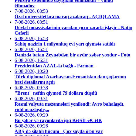
Pensiya sistemində dəyişiklik edilməlidir - Vahid
Əhmədov
7-08-2026, 08:53
Özəl universitetlərə maraq azalacaq - AÇIQLAMA
7-08-2026, 08:51
Dövlət müəssisələrinin yarıdan çoxu zərərlə işləyir - Natiq
Cəfərli
6-08-2026, 16:53
Sabiq nazirin 1 milyonluq evi yarı qiymətə satıldı
6-08-2026, 16:51
Dənizdə batan Zeynəbdən bir aydır xəbər yoxdur - Foto
6-08-2026, 16:31
Prezidentdən AZAL-la bağlı - Fərman
6-08-2026, 10:20
Türk diplomat Azərbaycan-Ermənistan danışıqlarının
bəzi detallarını açdı
6-08-2026, 09:38
"Brent" neftin qiyməti 79 dollara düşdü
6-08-2026, 09:31
Rəsmi valyuta məzənnələri yeniləndi: Avro bahalaşdı,
rubl ucuzlaşdış...
6-08-2026, 09:29
Bu şəhər və rayonlarda işıq KƏSİLƏCƏK
6-08-2026, 09:26
ABŞ-də silahlı hücum - Çox sayda ölən var