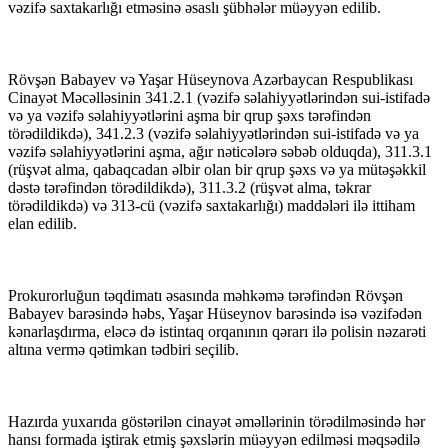
vəzifə saxtakarlığı etməsinə əsaslı şübhələr müəyyən edilib.
Rövşən Babayev və Yaşar Hüseynova Azərbaycan Respublikası
Cinayət Məcəlləsinin 341.2.1 (vəzifə səlahiyyətlərindən sui-istifadə
və ya vəzifə səlahiyyətlərini aşma bir qrup şəxs tərəfindən
törədildikdə), 341.2.3 (vəzifə səlahiyyətlərindən sui-istifadə və ya
vəzifə səlahiyyətlərini aşma, ağır nəticələrə səbəb olduqda), 311.3.1
(rüşvət alma, qabaqcadan əlbir olan bir qrup şəxs və ya mütəşəkkil
dəstə tərəfindən törədildikdə), 311.3.2 (rüşvət alma, təkrar
törədildikdə) və 313-cü (vəzifə saxtakarlığı) maddələri ilə ittiham
elan edilib.
Prokurorluğun təqdimatı əsasında məhkəmə tərəfindən Rövşən
Babayev barəsində həbs, Yaşar Hüseynov barəsində isə vəzifədən
kənarlaşdırma, eləcə də istintaq orqanının qərarı ilə polisin nəzarəti
altına vermə qətimkan tədbiri seçilib.
Hazırda yuxarıda göstərilən cinayət əməllərinin törədilməsində hər
hansı formada iştirak etmiş şəxslərin müəyyən edilməsi məqsədilə