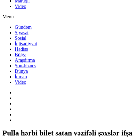
Maraqlı
Video
Menu
Gündəm
Siyasət
Sosial
İqtisadiyyat
Hadisə
Bölgə
Araşdırma
Şou-biznes
Dünya
İdman
Video
Pulla hərbi bilet satan vəzifəli şəxslər ifşa