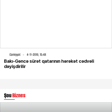
Cəmiyyət
4-11-2019, 15:48
Bakı-Gəncə sürət qatarının hərəkət cədvəli
dəyişdirilir
Şou
Biznes