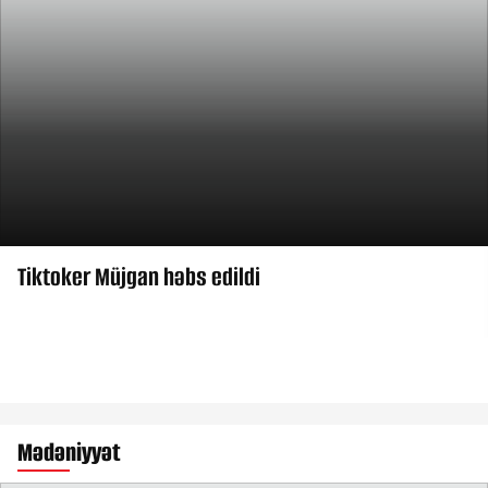
Tiktoker Müjgan həbs edildi
Mədəniyyət