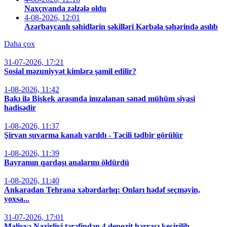
Naxçıvanda zəlzələ oldu
4-08-2026, 12:01
Azərbaycanlı şəhidlərin şəkilləri Kərbəla şəhərində asılıb
Daha çox
31-07-2026, 17:21
Sosial məzuniyyət kimlərə şamil edilir?
1-08-2026, 11:42
Bakı ilə Bişkek arasında imzalanan sənəd mühüm siyasi
hadisədir
1-08-2026, 11:37
Şirvan suvarma kanalı yarıldı - Təcili tədbir görülür
1-08-2026, 11:39
Bayramın qardaşı analarını öldürdü
1-08-2026, 11:40
Ankaradan Tehrana xəbərdarlıq: Onları hədəf seçməyin,
yoxsa...
31-07-2026, 17:01
Maliyyə Nazirliyi tərəfindən 4 depozit hərracı keçirilib