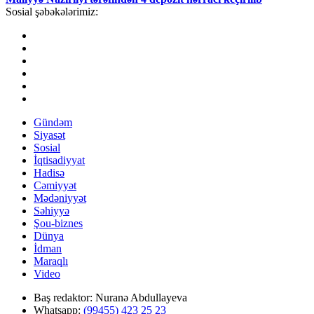
Sosial şəbəkələrimiz:
Gündəm
Siyasət
Sosial
İqtisadiyyat
Hadisə
Cəmiyyət
Mədəniyyət
Səhiyyə
Şou-biznes
Dünya
İdman
Maraqlı
Video
Baş redaktor:
Nuranə Abdullayeva
Whatsapp:
(99455) 423 25 23