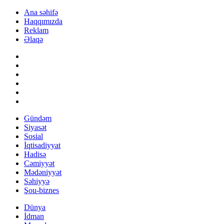
Ana səhifə
Haqqımızda
Reklam
Əlaqə
Gündəm
Siyasət
Sosial
İqtisadiyyat
Hadisə
Cəmiyyət
Mədəniyyət
Səhiyyə
Şou-biznes
Dünya
İdman