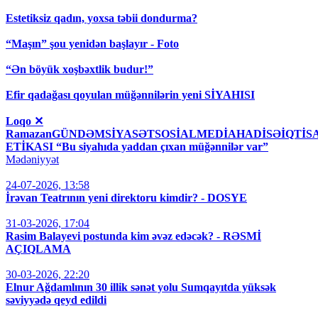
Estetiksiz qadın, yoxsa təbii dondurma?
“Maşın” şou yenidən başlayır - Foto
“Ən böyük xoşbəxtlik budur!”
Efir qadağası qoyulan müğənnilərin yeni SİYAHISI
Loqo ✕
RamazanGÜNDƏMSİYASƏTSOSİALMEDİAHADİSƏİQT
ETİKASI “Bu siyahıda yaddan çıxan müğənnilər var”
Mədəniyyət
24-07-2026, 13:58
İrəvan Teatrının yeni direktoru kimdir? - DOSYE
31-03-2026, 17:04
Rasim Balayevi postunda kim əvəz edəcək? - RƏSMİ
AÇIQLAMA
30-03-2026, 22:20
Elnur Ağdamlının 30 illik sənət yolu Sumqayıtda yüksək
səviyyədə qeyd edildi