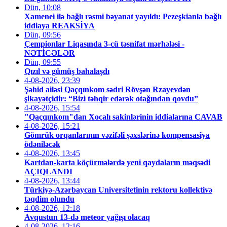
Dün, 10:08
Xamenei ilə bağlı rəsmi bəyanat yayıldı: Pezeşkianla bağlı
iddiaya REAKSİYA
Dün, 09:56
Çempionlar Liqasında 3-cü təsnifat mərhələsi -
NƏTİCƏLƏR
Dün, 09:55
Qızıl və gümüş bahalaşdı
4-08-2026, 23:39
Şəhid ailəsi Qaçqınkom sədri Rövşən Rzayevdən
şikayətçidir: “Bizi təhqir edərək otağından qovdu”
4-08-2026, 15:54
"Qaçqınkom"dan Xocalı sakinlərinin iddialarına CAVAB
4-08-2026, 15:21
Gömrük orqanlarının vəzifəli şəxslərinə kompensasiya
ödəniləcək
4-08-2026, 13:45
Kartdan-karta köçürmələrdə yeni qaydaların məqsədi
AÇIQLANDI
4-08-2026, 13:44
Türkiyə-Azərbaycan Universitetinin rektoru kollektivə
təqdim olundu
4-08-2026, 12:18
Avqustun 13-də meteor yağışı olacaq
4-08-2026, 12:16