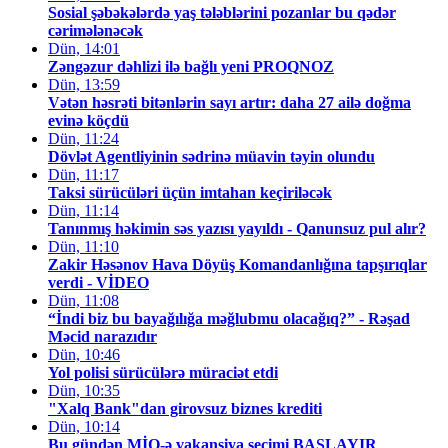
Sosial şəbəkələrdə yaş tələblərini pozanlar bu qədər
cərimələnəcək
Dün, 14:01
Zəngəzur dəhlizi ilə bağlı yeni PROQNOZ
Dün, 13:59
Vətən həsrəti bitənlərin sayı artır: daha 27 ailə doğma
evinə köçdü
Dün, 11:24
Dövlət Agentliyinin sədrinə müavin təyin olundu
Dün, 11:17
Taksi sürücüləri üçün imtahan keçiriləcək
Dün, 11:14
Tanınmış həkimin səs yazısı yayıldı - Qanunsuz pul alır?
Dün, 11:10
Zakir Həsənov Hava Döyüş Komandanlığına tapşırıqlar
verdi - VİDEO
Dün, 11:08
“İndi biz bu bayağılığa məğlubmu olacağıq?” - Rəşad
Məcid narazıdır
Dün, 10:46
Yol polisi sürücülərə müraciət etdi
Dün, 10:35
"Xalq Bank"dan girovsuz biznes krediti
Dün, 10:14
Bu gündən MİQ-ə vakansiya seçimi BAŞLAYIR