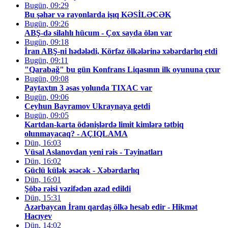
Bugün, 09:29
Bu şəhər və rayonlarda işıq KƏSİLƏCƏK
Bugün, 09:26
ABŞ-də silahlı hücum - Çox sayda ölən var
Bugün, 09:18
İran ABŞ-ni hədələdi, Körfəz ölkələrinə xəbərdarlıq etdi
Bugün, 09:11
"Qarabağ" bu gün Konfrans Liqasının ilk oyununa çıxır
Bugün, 09:08
Paytaxtın 3 əsas yolunda TIXAC var
Bugün, 09:06
Ceyhun Bayramov Ukraynaya getdi
Bugün, 09:05
Kartdan-karta ödənişlərdə limit kimlərə tətbiq
olunmayacaq? - AÇIQLAMA
Dün, 16:03
Vüsal Aslanovdan yeni rəis - Təyinatları
Dün, 16:02
Güclü külək əsəcək - Xəbərdarlıq
Dün, 16:01
Şöbə rəisi vəzifədən azad edildi
Dün, 15:31
Azərbaycan İranı qardaş ölkə hesab edir - Hikmət
Hacıyev
Dün, 14:02