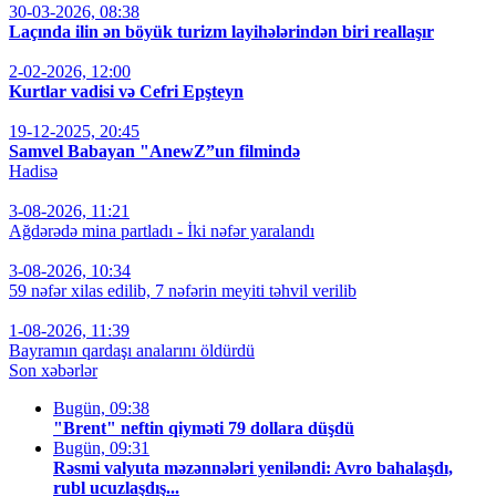
30-03-2026, 08:38
Laçında ilin ən böyük turizm layihələrindən biri reallaşır
2-02-2026, 12:00
Kurtlar vadisi və Cefri Epşteyn
19-12-2025, 20:45
Samvel Babayan "AnewZ”un filmində
Hadisə
3-08-2026, 11:21
Ağdərədə mina partladı - İki nəfər yaralandı
3-08-2026, 10:34
59 nəfər xilas edilib, 7 nəfərin meyiti təhvil verilib
1-08-2026, 11:39
Bayramın qardaşı analarını öldürdü
Son xəbərlər
Bugün, 09:38
"Brent" neftin qiyməti 79 dollara düşdü
Bugün, 09:31
Rəsmi valyuta məzənnələri yeniləndi: Avro bahalaşdı,
rubl ucuzlaşdış...