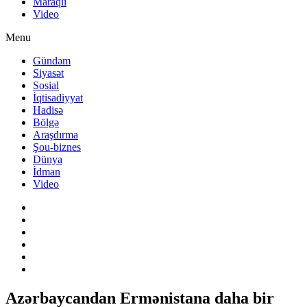
Maraqlı
Video
Menu
Gündəm
Siyasət
Sosial
İqtisadiyyat
Hadisə
Bölgə
Araşdırma
Şou-biznes
Dünya
İdman
Video
Azərbaycandan Ermənistana daha bir