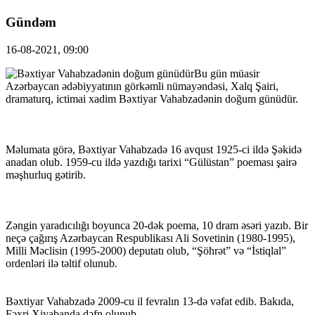
Gündəm
16-08-2021, 09:00
Bu gün müasir
Azərbaycan ədəbiyyatının görkəmli nümayəndəsi, Xalq Şairi,
dramaturq, ictimai xadim Bəxtiyar Vahabzadənin doğum günüdür.
Məlumata görə, Bəxtiyar Vahabzadə 16 avqust 1925-ci ildə Şəkidə
anadan olub. 1959-cu ildə yazdığı tarixi “Gülüstan” poeması şairə
məşhurluq gətirib.
Zəngin yaradıcılığı boyunca 20-dək poema, 10 dram əsəri yazıb. Bir
neçə çağırış Azərbaycan Respublikası Ali Sovetinin (1980-1995),
Milli Məclisin (1995-2000) deputatı olub, “Şöhrət” və “İstiqlal”
ordenləri ilə təltif olunub.
Bəxtiyar Vahabzadə 2009-cu il fevralın 13-də vəfat edib. Bakıda,
Fəxri Xiyabanda dəfn olunub.