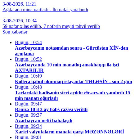
3-08-2026, 11:21
Ağdərədə mina partladı - İki nəfər yaralandı
3-08-2026, 10:34
59 nəfər xilas edilib, 7 nəfərin meyiti təhvil verilib
Son xəbərlər
Bugün, 10:54
Azərbaycanın notasından sonra - Gürcüstan XİN-dən
açıqlama
Bugün, 10:52
Azərbaycanda 10 min manatlıq əməkhaqqı ilə işçi
AXTARILIR
Bugün, 10:49
Kollecə qəbul olunmaq istəyənlər TƏLƏSİN - son 2 gün
Bugün, 10:48
Tərtərdəki hadisənin sirri açıldı: Ər-arvadı yandırıb 15
min manatı oğurladı
Bugün, 09:47
Bənizə 10 il 3 ay həbs cəzası verildi
Bugün, 09:37
Azərbaycan nefti bahalaşdı
Bugün, 09:34
Xarici valyutaların manata qarşı MƏZƏNNƏLƏRİ
Bugün, 09:01