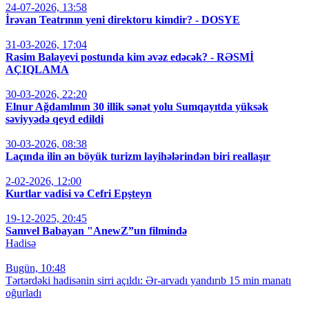
24-07-2026, 13:58
İrəvan Teatrının yeni direktoru kimdir? - DOSYE
31-03-2026, 17:04
Rasim Balayevi postunda kim əvəz edəcək? - RƏSMİ
AÇIQLAMA
30-03-2026, 22:20
Elnur Ağdamlının 30 illik sənət yolu Sumqayıtda yüksək
səviyyədə qeyd edildi
30-03-2026, 08:38
Laçında ilin ən böyük turizm layihələrindən biri reallaşır
2-02-2026, 12:00
Kurtlar vadisi və Cefri Epşteyn
19-12-2025, 20:45
Samvel Babayan "AnewZ”un filmində
Hadisə
Bugün, 10:48
Tərtərdəki hadisənin sirri açıldı: Ər-arvadı yandırıb 15 min manatı
oğurladı