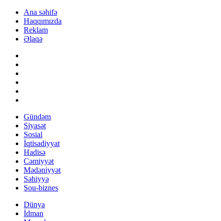
Ana səhifə
Haqqımızda
Reklam
Əlaqə
Gündəm
Siyasət
Sosial
İqtisadiyyat
Hadisə
Cəmiyyət
Mədəniyyət
Səhiyyə
Şou-biznes
Dünya
İdman