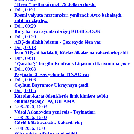
"Brent" neftin qiyməti 79 dollara düşdü
Dün, 09:31
Rəsmi valyuta məzənnələri yeniləndi: Avro bahalaşdı,
rubl ucuzlaşdış...
Dün, 09:29
Bu şəhər və rayonlarda işıq KƏSİLƏCƏK
Dün, 09:26
ABŞ-də silahlı hücum - Çox sayda ölən var
Dün, 09:18
İran ABŞ-ni hədələdi, Körfəz ölkələrinə xəbərdarlıq etdi
Dün, 09:11
"Qarabağ" bu gün Konfrans Liqasının ilk oyununa çıxır
Dün, 09:08
Paytaxtın 3 əsas yolunda TIXAC var
Dün, 09:06
Ceyhun Bayramov Ukraynaya getdi
Dün, 09:05
Kartdan-karta ödənişlərdə limit kimlərə tətbiq
olunmayacaq? - AÇIQLAMA
5-08-2026, 16:03
Vüsal Aslanovdan yeni rəis - Təyinatları
5-08-2026, 16:02
Güclü külək əsəcək - Xəbərdarlıq
5-08-2026, 16:01
Şöbə rəisi vəzifədən azad edildi