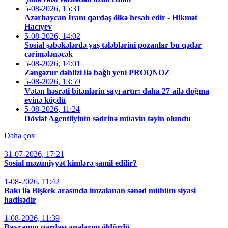
5-08-2026, 15:31
Azərbaycan İranı qardaş ölkə hesab edir - Hikmət
Hacıyev
5-08-2026, 14:02
Sosial şəbəkələrdə yaş tələblərini pozanlar bu qədər
cərimələnəcək
5-08-2026, 14:01
Zəngəzur dəhlizi ilə bağlı yeni PROQNOZ
5-08-2026, 13:59
Vətən həsrəti bitənlərin sayı artır: daha 27 ailə doğma
evinə köçdü
5-08-2026, 11:24
Dövlət Agentliyinin sədrinə müavin təyin olundu
Daha çox
31-07-2026, 17:21
Sosial məzuniyyət kimlərə şamil edilir?
1-08-2026, 11:42
Bakı ilə Bişkek arasında imzalanan sənəd mühüm siyasi
hadisədir
1-08-2026, 11:39
Bayramın qardaşı analarını öldürdü