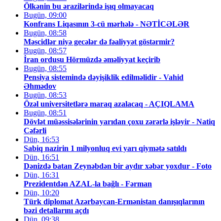
Ölkənin bu ərazilərində işıq olmayacaq
Bugün, 09:00
Konfrans Liqasının 3-cü mərhələ - NƏTİCƏLƏR
Bugün, 08:58
Məscidlər niyə gecələr də fəaliyyət göstərmir?
Bugün, 08:57
İran ordusu Hörmüzdə əməliyyat keçirib
Bugün, 08:55
Pensiya sistemində dəyişiklik edilməlidir - Vahid
Əhmədov
Bugün, 08:53
Özəl universitetlərə maraq azalacaq - AÇIQLAMA
Bugün, 08:51
Dövlət müəssisələrinin yarıdan çoxu zərərlə işləyir - Natiq
Cəfərli
Dün, 16:53
Sabiq nazirin 1 milyonluq evi yarı qiymətə satıldı
Dün, 16:51
Dənizdə batan Zeynəbdən bir aydır xəbər yoxdur - Foto
Dün, 16:31
Prezidentdən AZAL-la bağlı - Fərman
Dün, 10:20
Türk diplomat Azərbaycan-Ermənistan danışıqlarının
bəzi detallarını açdı
Dün, 09:38