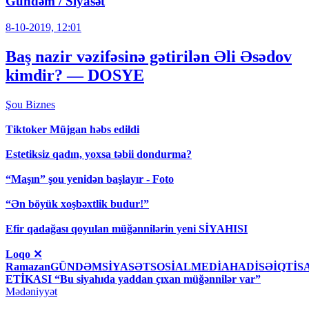
Gündəm / Siyasət
8-10-2019, 12:01
Baş nazir vəzifəsinə gətirilən Əli Əsədov
kimdir? — DOSYE
Şou
Biznes
Tiktoker Müjgan həbs edildi
Estetiksiz qadın, yoxsa təbii dondurma?
“Maşın” şou yenidən başlayır - Foto
“Ən böyük xoşbəxtlik budur!”
Efir qadağası qoyulan müğənnilərin yeni SİYAHISI
Loqo ✕
RamazanGÜNDƏMSİYASƏTSOSİALMEDİAHADİSƏİQT
ETİKASI “Bu siyahıda yaddan çıxan müğənnilər var”
Mədəniyyət