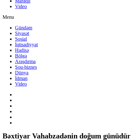
Maraqlı
Video
Menu
Gündəm
Siyasət
Sosial
İqtisadiyyat
Hadisə
Bölgə
Araşdırma
Şou-biznes
Dünya
İdman
Video
Bəxtiyar Vahabzadənin doğum günüdür