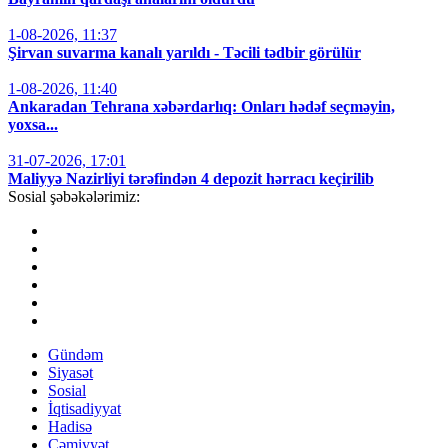
1-08-2026, 11:37
Şirvan suvarma kanalı yarıldı - Təcili tədbir görülür
1-08-2026, 11:40
Ankaradan Tehrana xəbərdarlıq: Onları hədəf seçməyin,
yoxsa...
31-07-2026, 17:01
Maliyyə Nazirliyi tərəfindən 4 depozit hərracı keçirilib
Sosial şəbəkələrimiz:
Gündəm
Siyasət
Sosial
İqtisadiyyat
Hadisə
Cəmiyyət