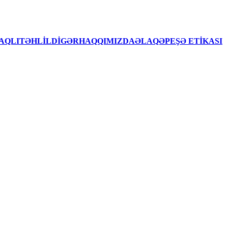
AQLITƏHLİLDİGƏRHAQQIMIZDAƏLAQƏPEŞƏ ETİKASI