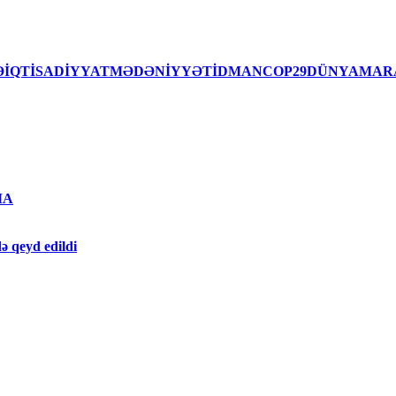
İSƏİQTİSADİYYATMƏDƏNİYYƏTİDMANCOP29DÜNYAMAR
MA
ə qeyd edildi