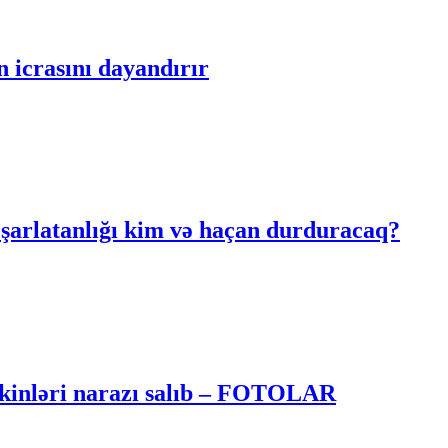
n icrasını dayandırır
şarlatanlığı kim və haçan durduracaq?
sakinləri narazı salıb – FOTOLAR