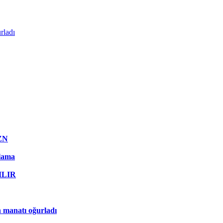
rladı
AZN
qlama
RILIR
n manatı oğurladı