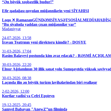
“Ən böyük xoşbəxtlik budur!”
Efir qadağası qoyulan müğənnilərin yeni SİYAHISI
Loqo ✕ RamazanGÜNDƏMSİYASƏTSOSİALMEDİAHAD
“Bu siyahıda yaddan çıxan müğənnilər var”
Mədəniyyət
24-07-2026, 13:58
İrəvan Teatrının yeni direktoru kimdir? - DOSYE
31-03-2026, 17:04
Rasim Balayevi postunda kim əvəz edəcək? - RƏSMİ AÇIQLA
30-03-2026, 22:20
Elnur Ağdamlının 30 illik sənət yolu Sumqayıtda yüksək səviyyəd
30-03-2026, 08:38
Laçında ilin ən böyük turizm layihələrindən biri reallaşır
2-02-2026, 12:00
Kurtlar vadisi və Cefri Epşteyn
19-12-2025, 20:45
Samvel Babayan "AnewZ”un filmində