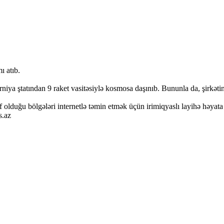
ı atıb.
ya ştatından 9 raket vasitəsiylə kosmosa daşınıb. Bununla da, şirkətin 
lduğu bölgələri internetlə təmin etmək üçün irimiqyaslı layihə həyata ke
s.az