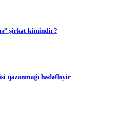
s” şirkət kimindir?
çisi qazanmağı hədəfləyir