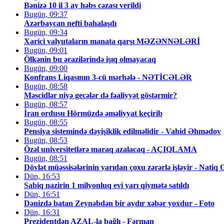
Bənizə 10 il 3 ay həbs cəzası verildi
Bugün, 09:37
Azərbaycan nefti bahalaşdı
Bugün, 09:34
Xarici valyutaların manata qarşı MƏZƏNNƏLƏRİ
Bugün, 09:01
Ölkənin bu ərazilərində işıq olmayacaq
Bugün, 09:00
Konfrans Liqasının 3-cü mərhələ - NƏTİCƏLƏR
Bugün, 08:58
Məscidlər niyə gecələr də fəaliyyət göstərmir?
Bugün, 08:57
İran ordusu Hörmüzdə əməliyyat keçirib
Bugün, 08:55
Pensiya sistemində dəyişiklik edilməlidir - Vahid Əhmədov
Bugün, 08:53
Özəl universitetlərə maraq azalacaq - AÇIQLAMA
Bugün, 08:51
Dövlət müəssisələrinin yarıdan çoxu zərərlə işləyir - Natiq C
Dün, 16:53
Sabiq nazirin 1 milyonluq evi yarı qiymətə satıldı
Dün, 16:51
Dənizdə batan Zeynəbdən bir aydır xəbər yoxdur - Foto
Dün, 16:31
Prezidentdən AZAL-la bağlı - Fərman