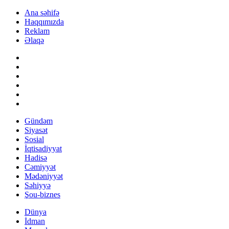
Ana səhifə
Haqqımızda
Reklam
Əlaqə
Gündəm
Siyasət
Sosial
İqtisadiyyat
Hadisə
Cəmiyyət
Mədəniyyət
Səhiyyə
Şou-biznes
Dünya
İdman