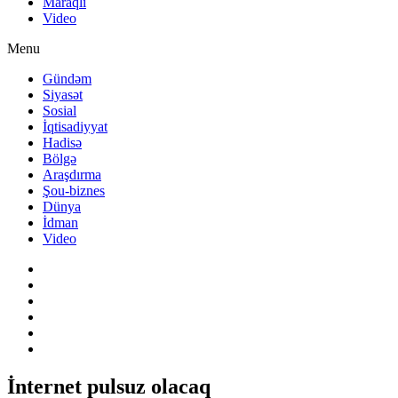
Maraqlı
Video
Menu
Gündəm
Siyasət
Sosial
İqtisadiyyat
Hadisə
Bölgə
Araşdırma
Şou-biznes
Dünya
İdman
Video
İnternet pulsuz olacaq