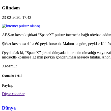
Gündəm
23-02-2020, 17:42
ABŞ-ın kosmik şirkəti “SpaceX” pulsuz internetlə bağlı növbəti addım
Şirkət kosmosa daha 60 peyk buraxıb. Məlumata görə, peyklər Kaliforni
Qeyd edək ki, “SpaceX” şirkəti dünyada internetin olmadığı və ya zəif o
məqsədlə kosmosa 12 min peykin göndərilməsi nəzərdə tutulur. Anon
Xəbərnur
Oxunub: 1 019
Paylaş:
Digər xəbərlər
Dünya