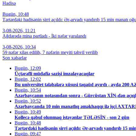
Hadisə
Bugün, 10:48
Tərtərdəki hadisənin sirri açıldı: Ər-arvadı yandırıb 15 min manatı oğu
3-08-2026, 11:21
Ağdərədə mina partladı - İki nəfər yaralandı
3-08-2026, 10:34
59 nəfər xilas edilib, 7 nəfərin meyiti təhvil verilib
Son xəbərlər
Bugün, 12:09
Üçtərəfli müdafiə sazişi imzalayacaqlar
Bugün, 12:02
Bu universitet tələbələrə xüsusi təqaüd ayırdı - ayda 200 
Bugün, 10:54
Azərbaycanın notasından sonra - Gürcüstan XİN-dən açı
Bugün, 10:52
Azərbaycanda 10 min manatlıq əməkhaqqı ilə işçi AXTA
Bugün, 10:49
Kollecə qəbul olunmaq istəyənlər TƏLƏSİN - son 2 gün
Bugün, 10:48
Tərtərdəki hadisənin sirri açıldı: Ər-arvadı yandırıb 15 mi
Bugün, 09:47