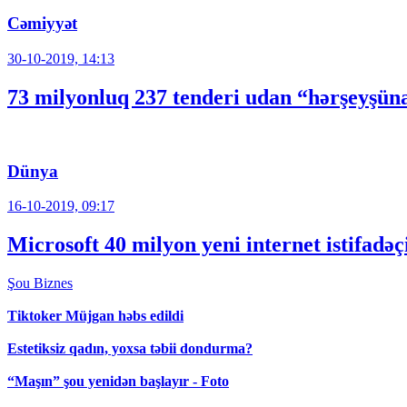
Cəmiyyət
30-10-2019, 14:13
73 milyonluq 237 tenderi udan “hərşeyşüna
Dünya
16-10-2019, 09:17
Microsoft 40 milyon yeni internet istifadə
Şou
Biznes
Tiktoker Müjgan həbs edildi
Estetiksiz qadın, yoxsa təbii dondurma?
“Maşın” şou yenidən başlayır - Foto