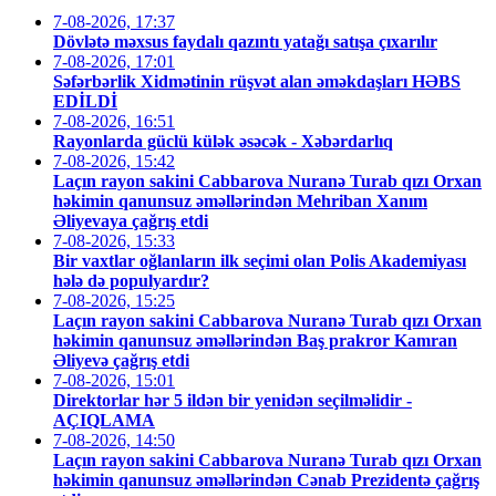
7-08-2026, 17:37
Dövlətə məxsus faydalı qazıntı yatağı satışa çıxarılır
7-08-2026, 17:01
Səfərbərlik Xidmətinin rüşvət alan əməkdaşları HƏBS
EDİLDİ
7-08-2026, 16:51
Rayonlarda güclü külək əsəcək - Xəbərdarlıq
7-08-2026, 15:42
Laçın rayon sakini Cabbarova Nuranə Turab qızı Orxan
həkimin qanunsuz əməllərindən Mehriban Xanım
Əliyevaya çağrış etdi
7-08-2026, 15:33
Bir vaxtlar oğlanların ilk seçimi olan Polis Akademiyası
hələ də populyardır?
7-08-2026, 15:25
Laçın rayon sakini Cabbarova Nuranə Turab qızı Orxan
həkimin qanunsuz əməllərindən Baş prakror Kamran
Əliyevə çağrış etdi
7-08-2026, 15:01
Direktorlar hər 5 ildən bir yenidən seçilməlidir -
AÇIQLAMA
7-08-2026, 14:50
Laçın rayon sakini Cabbarova Nuranə Turab qızı Orxan
həkimin qanunsuz əməllərindən Cənab Prezidentə çağrış