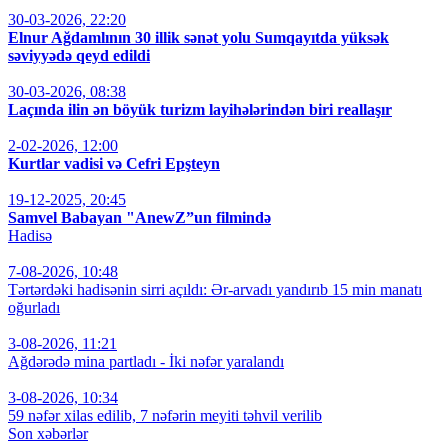
30-03-2026, 22:20
Elnur Ağdamlının 30 illik sənət yolu Sumqayıtda yüksək
səviyyədə qeyd edildi
30-03-2026, 08:38
Laçında ilin ən böyük turizm layihələrindən biri reallaşır
2-02-2026, 12:00
Kurtlar vadisi və Cefri Epşteyn
19-12-2025, 20:45
Samvel Babayan "AnewZ”un filmində
Hadisə
7-08-2026, 10:48
Tərtərdəki hadisənin sirri açıldı: Ər-arvadı yandırıb 15 min manatı
oğurladı
3-08-2026, 11:21
Ağdərədə mina partladı - İki nəfər yaralandı
3-08-2026, 10:34
59 nəfər xilas edilib, 7 nəfərin meyiti təhvil verilib
Son xəbərlər