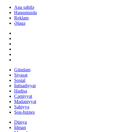
Ana səhifə
Haqqımızda
Reklam
Əlaqə
Gündəm
Siyasət
Sosial
İqtisadiyyat
Hadisə
Cəmiyyət
Mədəniyyət
Səhiyyə
Şou-biznes
Dünya
İdman