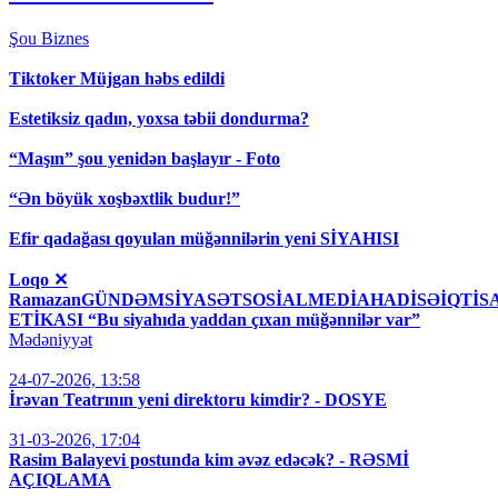
Şou
Biznes
Tiktoker Müjgan həbs edildi
Estetiksiz qadın, yoxsa təbii dondurma?
“Maşın” şou yenidən başlayır - Foto
“Ən böyük xoşbəxtlik budur!”
Efir qadağası qoyulan müğənnilərin yeni SİYAHISI
Loqo ✕
RamazanGÜNDƏMSİYASƏTSOSİALMEDİAHADİSƏİQT
ETİKASI “Bu siyahıda yaddan çıxan müğənnilər var”
Mədəniyyət
24-07-2026, 13:58
İrəvan Teatrının yeni direktoru kimdir? - DOSYE
31-03-2026, 17:04
Rasim Balayevi postunda kim əvəz edəcək? - RƏSMİ
AÇIQLAMA