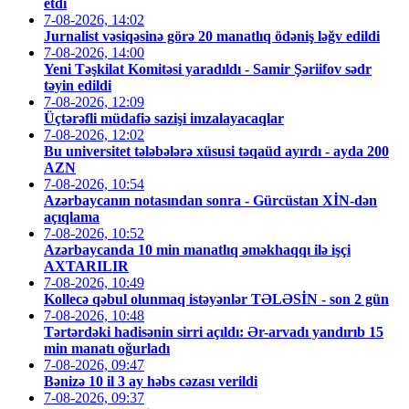
etdi
7-08-2026, 14:02
Jurnalist vəsiqəsinə görə 20 manatlıq ödəniş ləğv edildi
7-08-2026, 14:00
Yeni Təşkilat Komitəsi yaradıldı - Samir Şəriifov sədr
təyin edildi
7-08-2026, 12:09
Üçtərəfli müdafiə sazişi imzalayacaqlar
7-08-2026, 12:02
Bu universitet tələbələrə xüsusi təqaüd ayırdı - ayda 200
AZN
7-08-2026, 10:54
Azərbaycanın notasından sonra - Gürcüstan XİN-dən
açıqlama
7-08-2026, 10:52
Azərbaycanda 10 min manatlıq əməkhaqqı ilə işçi
AXTARILIR
7-08-2026, 10:49
Kollecə qəbul olunmaq istəyənlər TƏLƏSİN - son 2 gün
7-08-2026, 10:48
Tərtərdəki hadisənin sirri açıldı: Ər-arvadı yandırıb 15
min manatı oğurladı
7-08-2026, 09:47
Bənizə 10 il 3 ay həbs cəzası verildi
7-08-2026, 09:37