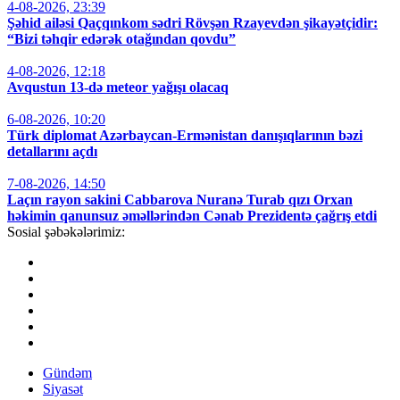
4-08-2026, 23:39
Şəhid ailəsi Qaçqınkom sədri Rövşən Rzayevdən şikayətçidir:
“Bizi təhqir edərək otağından qovdu”
4-08-2026, 12:18
Avqustun 13-də meteor yağışı olacaq
6-08-2026, 10:20
Türk diplomat Azərbaycan-Ermənistan danışıqlarının bəzi
detallarını açdı
7-08-2026, 14:50
Laçın rayon sakini Cabbarova Nuranə Turab qızı Orxan
həkimin qanunsuz əməllərindən Cənab Prezidentə çağrış etdi
Sosial şəbəkələrimiz:
Gündəm
Siyasət