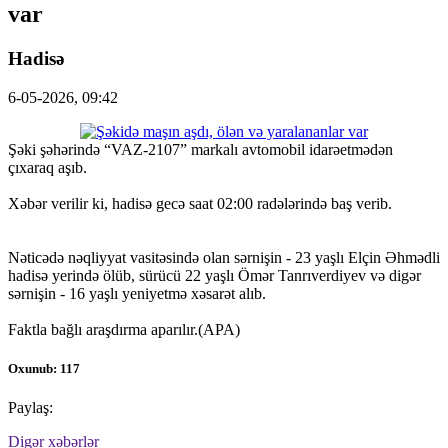
var
Hadisə
6-05-2026, 09:42
Şəki şəhərində “VAZ-2107” markalı avtomobil idarəetmədən
çıxaraq aşıb.
Xəbər verilir ki, hadisə gecə saat 02:00 radələrində baş verib.
Nəticədə nəqliyyat vasitəsində olan sərnişin - 23 yaşlı Elçin Əhmədli
hadisə yerində ölüb, sürücü 22 yaşlı Ömər Tanrıverdiyev və digər
sərnişin - 16 yaşlı yeniyetmə xəsarət alıb.
Faktla bağlı araşdırma aparılır.(APA)
Oxunub: 117
Paylaş:
Digər xəbərlər