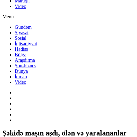
Maraqlı
Video
Menu
Gündəm
Siyasət
Sosial
İqtisadiyyat
Hadisə
Bölgə
Araşdırma
Şou-biznes
Dünya
İdman
Video
Şəkidə maşın aşdı, ölən və yaralananlar