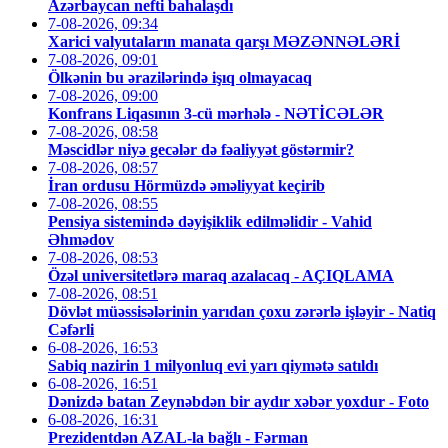
Azərbaycan nefti bahalaşdı
7-08-2026, 09:34
Xarici valyutaların manata qarşı MƏZƏNNƏLƏRİ
7-08-2026, 09:01
Ölkənin bu ərazilərində işıq olmayacaq
7-08-2026, 09:00
Konfrans Liqasının 3-cü mərhələ - NƏTİCƏLƏR
7-08-2026, 08:58
Məscidlər niyə gecələr də fəaliyyət göstərmir?
7-08-2026, 08:57
İran ordusu Hörmüzdə əməliyyat keçirib
7-08-2026, 08:55
Pensiya sistemində dəyişiklik edilməlidir - Vahid
Əhmədov
7-08-2026, 08:53
Özəl universitetlərə maraq azalacaq - AÇIQLAMA
7-08-2026, 08:51
Dövlət müəssisələrinin yarıdan çoxu zərərlə işləyir - Natiq
Cəfərli
6-08-2026, 16:53
Sabiq nazirin 1 milyonluq evi yarı qiymətə satıldı
6-08-2026, 16:51
Dənizdə batan Zeynəbdən bir aydır xəbər yoxdur - Foto
6-08-2026, 16:31
Prezidentdən AZAL-la bağlı - Fərman