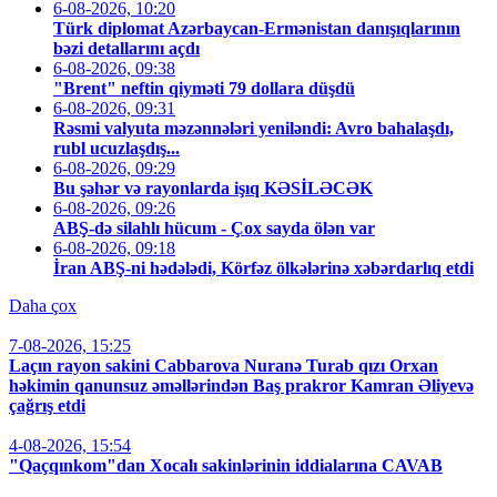
6-08-2026, 10:20
Türk diplomat Azərbaycan-Ermənistan danışıqlarının
bəzi detallarını açdı
6-08-2026, 09:38
"Brent" neftin qiyməti 79 dollara düşdü
6-08-2026, 09:31
Rəsmi valyuta məzənnələri yeniləndi: Avro bahalaşdı,
rubl ucuzlaşdış...
6-08-2026, 09:29
Bu şəhər və rayonlarda işıq KƏSİLƏCƏK
6-08-2026, 09:26
ABŞ-də silahlı hücum - Çox sayda ölən var
6-08-2026, 09:18
İran ABŞ-ni hədələdi, Körfəz ölkələrinə xəbərdarlıq etdi
Daha çox
7-08-2026, 15:25
Laçın rayon sakini Cabbarova Nuranə Turab qızı Orxan
həkimin qanunsuz əməllərindən Baş prakror Kamran Əliyevə
çağrış etdi
4-08-2026, 15:54
"Qaçqınkom"dan Xocalı sakinlərinin iddialarına CAVAB