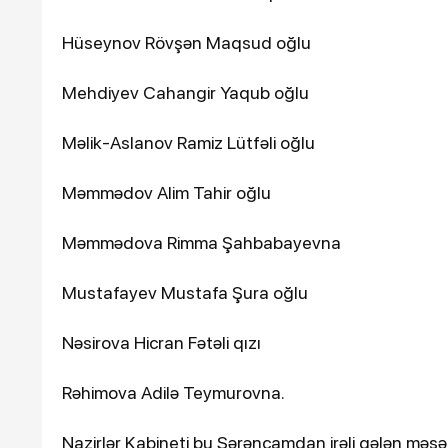
Hüseynov Rövşən Maqsud oğlu
Mehdiyev Cahangir Yaqub oğlu
Məlik-Aslanov Ramiz Lütfəli oğlu
Məmmədov Alim Tahir oğlu
Məmmədova Rimma Şahbabayevna
Mustafayev Mustafa Şura oğlu
Nəsirova Hicran Fətəli qızı
Rəhimova Adilə Teymurovna.
Nazirlər Kabineti bu Sərəncamdan irəli gələn məsələ