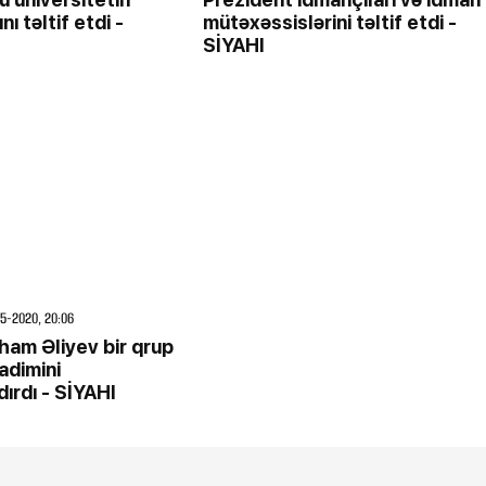
ı təltif etdi -
mütəxəssislərini təltif etdi -
SİYAHI
5-2020, 20:06
lham Əliyev bir qrup
adimini
ırdı - SİYAHI