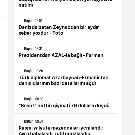
satıldı
Bugün, 16:51
Dənizdə batan Zeynəbdən bir aydır
xəbər yoxdur - Foto
Bugün, 16:31
Prezidentdən AZAL-la bağlı - Fərman
Bugün, 10:20
Türk diplomat Azərbaycan-Ermənistan
danışıqlarının bəzi detallarını açdı
Bugün, 09:38
"Brent" neftin qiyməti 79 dollara düşdü
Bugün, 09:31
Rəsmi valyuta məzənnələri yeniləndi:
Avro bahalaşdı, rubl ucuzlaşdış...