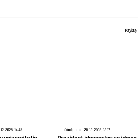
Paylaş:
-12-2025, 14:48
Gündəm
20-12-2023, 12:17
u universitetin
Prezident idmançıları və idman