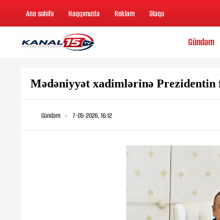
Ana səhifə
Haqqımızda
Reklam
Əlaqə
Gündəm
Mədəniyyət xadimlərinə Prezidentin 
Gündəm
7-05-2026, 16:12