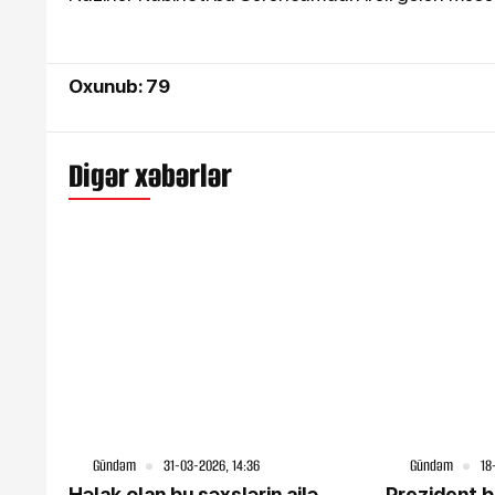
Oxunub: 79
Digər xəbərlər
Gündəm
31-03-2026, 14:36
Gündəm
18
Həlak olan bu şəxslərin ailə
Prezident b