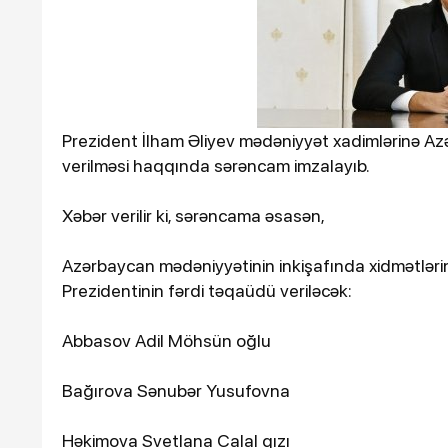
Prezident İlham Əliyev mədəniyyət xadimlərinə A
verilməsi haqqında sərəncam imzalayıb.
Xəbər verilir ki, sərəncama əsasən,
Azərbaycan mədəniyyətinin inkişafında xidmətləri
Prezidentinin fərdi təqaüdü veriləcək:
Abbasov Adil Möhsün oğlu
Bağırova Sənubər Yusufovna
Həkimova Svetlana Calal qızı