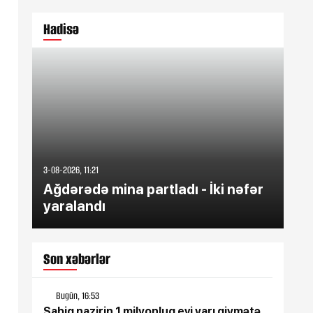
Hadisə
3-08-2026, 11:21
3-08-
Ağdərədə mina partladı - İki nəfər
59
yaralandı
mey
Son xəbərlər
Bugün, 16:53
Sabiq nazirin 1 milyonluq evi yarı qiymətə