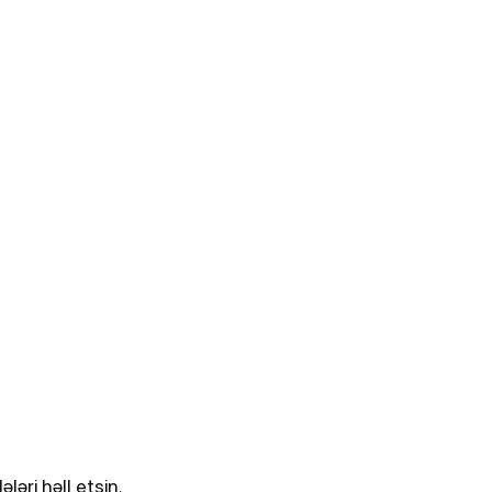
ləri həll etsin.