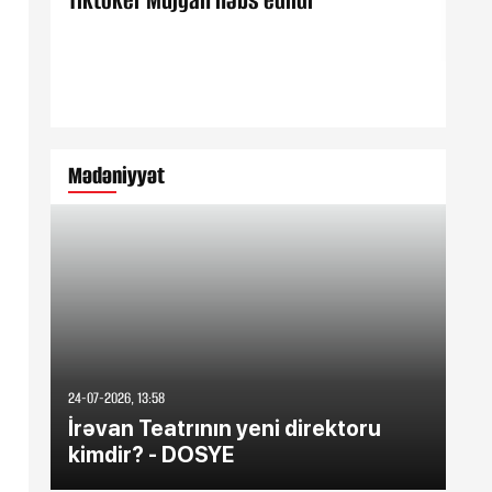
Tiktoker Müjgan həbs edildi
Est
Mədəniyyət
24-07-2026, 13:58
31-03
İrəvan Teatrının yeni direktoru
Ra
kimdir? - DOSYE
ed