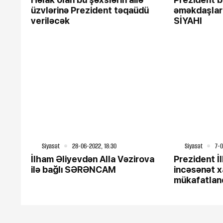
üzvlərinə Prezident təqaüdü
əməkdaşların
veriləcək
SİYAHI
Siyasət
28-06-2022, 18:30
Siyasət
7-0
İlham Əliyevdən Alla Vəzirova
Prezident İ
ilə bağlı SƏRƏNCAM
incəsənət x
mükafatland