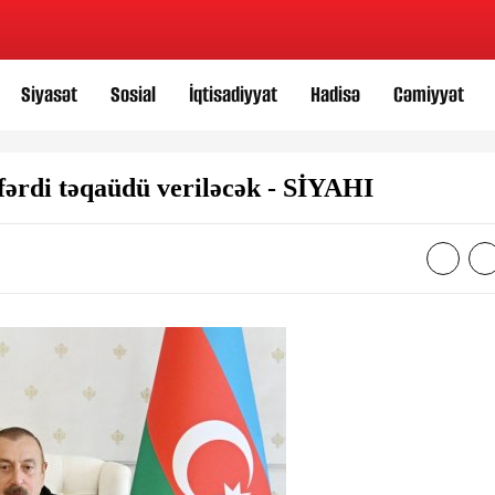
Siyasət
Sosial
İqtisadiyyat
Hadisə
Cəmiyyət
fərdi təqaüdü veriləcək - SİYAHI