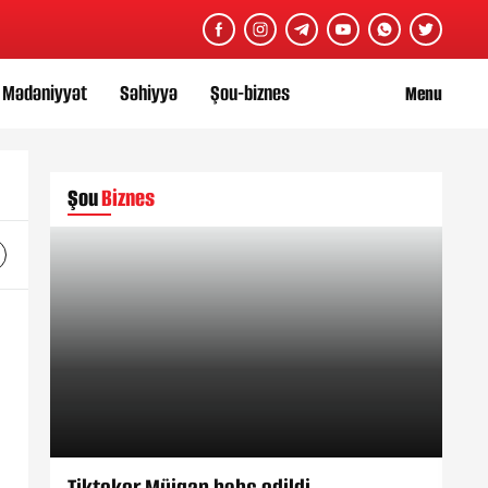
Mədəniyyət
Səhiyyə
Şou-biznes
Menu
Şou
Biznes