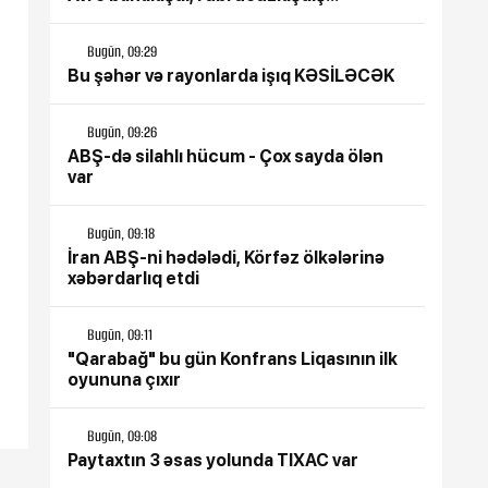
Bugün, 09:29
Bu şəhər və rayonlarda işıq KƏSİLƏCƏK
Bugün, 09:26
ABŞ-də silahlı hücum - Çox sayda ölən
var
Bugün, 09:18
İran ABŞ-ni hədələdi, Körfəz ölkələrinə
xəbərdarlıq etdi
Bugün, 09:11
"Qarabağ" bu gün Konfrans Liqasının ilk
oyununa çıxır
Bugün, 09:08
Paytaxtın 3 əsas yolunda TIXAC var