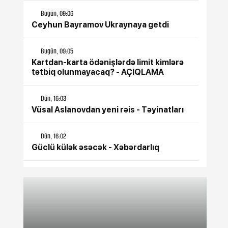
Bugün, 09:06
Ceyhun Bayramov Ukraynaya getdi
Bugün, 09:05
Kartdan-karta ödənişlərdə limit kimlərə
tətbiq olunmayacaq? - AÇIQLAMA
Dün, 16:03
Vüsal Aslanovdan yeni rəis - Təyinatları
Dün, 16:02
Güclü külək əsəcək - Xəbərdarlıq
Dün, 16:01
Şöbə rəisi vəzifədən azad edildi
Dün, 15:31
Azərbaycan İranı qardaş ölkə hesab edir