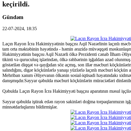
keçirildi.
Gündəm
22-07-2024, 18:35
Laçın Rayon İcra Hakimiyyətinin başçısı Aqil Nəzərlinin laçınlı məc
tam orta məktəbinin həyətində - həmin ərazidə müvəqqəti məskunlaşmış 
Hakimiyyətinin başçısı Aqil Nəzərli ölkə Prezidenti cənab İlham Əliy
tikinti və quruculuq işlərindən, ölkə rəhbərinin işğaldan azad olunmu
göstərilən diqqət və qayğıdan söz açmış, son illər məcburi köçkünlərin
salındığını, digər köçkünlərlə yanaşı yüzlərlə laçınlı məcburi köçkün a
Mehriban xanım Əliyevanın ölkənin sosial-iqtisadi həyatındakı xidmətl
danışmışdır.Səyyar qəbulda məcburi köçkünlərin müraciətləri dinlənilmi
Qəbulda Laçın Rayon İcra Hakimiyyəti başçısı aparatının məsul işçiləri,
Səyyar qəbulda iştirak edən rayon sakinləri doğma torpaqlarımızın iş
minnətdarlıqlarını bildirmişlər.