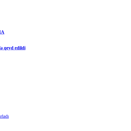
MA
ə qeyd edildi
rladı