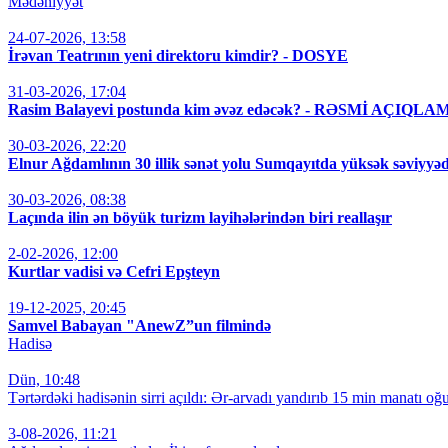
Mədəniyyət
24-07-2026, 13:58
İrəvan Teatrının yeni direktoru kimdir? - DOSYE
31-03-2026, 17:04
Rasim Balayevi postunda kim əvəz edəcək? - RƏSMİ AÇIQLA
30-03-2026, 22:20
Elnur Ağdamlının 30 illik sənət yolu Sumqayıtda yüksək səviyyəd
30-03-2026, 08:38
Laçında ilin ən böyük turizm layihələrindən biri reallaşır
2-02-2026, 12:00
Kurtlar vadisi və Cefri Epşteyn
19-12-2025, 20:45
Samvel Babayan "AnewZ”un filmində
Hadisə
Dün, 10:48
Tərtərdəki hadisənin sirri açıldı: Ər-arvadı yandırıb 15 min manatı oğu
3-08-2026, 11:21