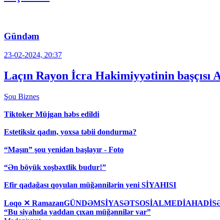
Gündəm
23-02-2024, 20:37
Laçın Rayon İcra Hakimiyyətinin başçısı 
Şou
Biznes
Tiktoker Müjgan həbs edildi
Estetiksiz qadın, yoxsa təbii dondurma?
“Maşın” şou yenidən başlayır - Foto
“Ən böyük xoşbəxtlik budur!”
Efir qadağası qoyulan müğənnilərin yeni SİYAHISI
Loqo ✕ RamazanGÜNDƏMSİYASƏTSOSİALMEDİAHAD
“Bu siyahıda yaddan çıxan müğənnilər var”