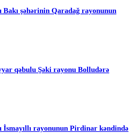
lu Bakı şəhərinin Qaradağ rayonunun
əyyar qəbulu Şəki rayonu Bolludərə
u İsmayıllı rayonunun Pirdinar kəndində