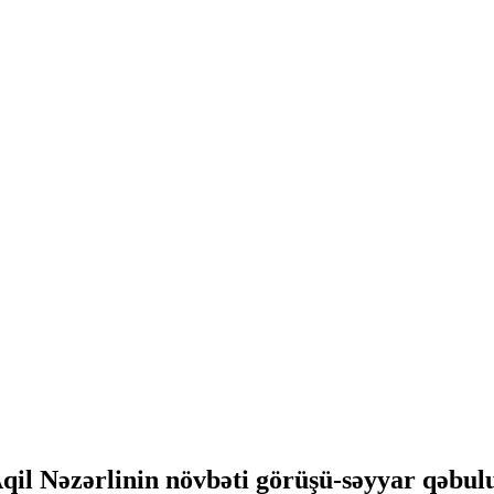
Aqil Nəzərlinin növbəti görüşü-səyyar qəb