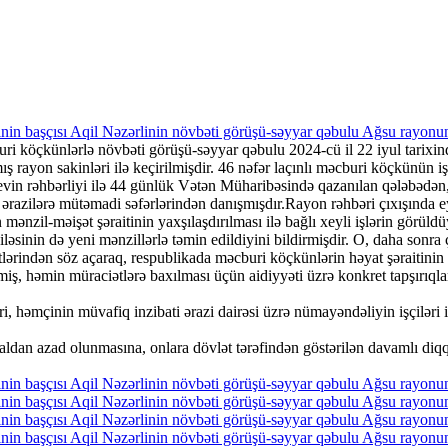
buri köçkünlərlə növbəti görüşü-səyyar qəbulu 2024-cü il 22 iyul tar
rayon sakinləri ilə keçirilmişdir. 46 nəfər laçınlı məcburi köçkünün i
evin rəhbərliyi ilə 44 günlük Vətən Müharibəsində qazanılan qələbədən,
ş ərazilərə mütəmadi səfərlərindən danışmışdır.Rayon rəhbəri çıxışında e
 mənzil-məişət şəraitinin yaxşılaşdırılması ilə bağlı xeyli işlərin görü
iləsinin də yeni mənzillərlə təmin edildiyini bildirmişdir. O, daha sonr
ərindən söz açaraq, respublikada məcburi köçkünlərin həyat şəraitinin y
ş, həmin müraciətlərə baxılması üçün aidiyyəti üzrə konkret tapşırıqlar
 həmçinin müvafiq inzibati ərazi dairəsi üzrə nümayəndəliyin işçiləri iş
ğaldan azad olunmasına, onlara dövlət tərəfindən göstərilən davamlı di