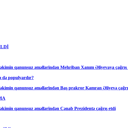
DİLDİ
əkimin qanunsuz əməllərindən Mehriban Xanım Əliyevaya çağrış 
lə də populyardır?
əkimin qanunsuz əməllərindən Baş prakror Kamran Əliyevə çağrış
AMA
kimin qanunsuz əməllərindən Cənab Prezidentə çağrış etdi