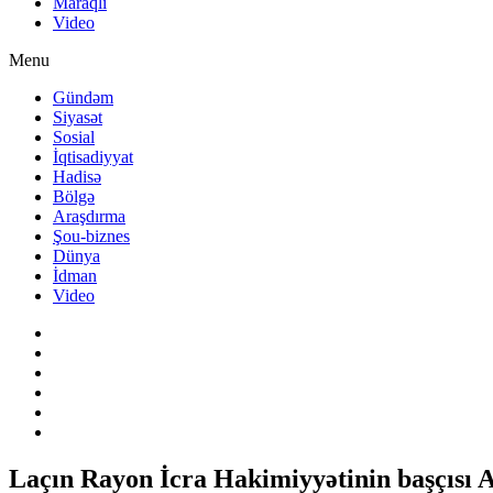
Maraqlı
Video
Menu
Gündəm
Siyasət
Sosial
İqtisadiyyat
Hadisə
Bölgə
Araşdırma
Şou-biznes
Dünya
İdman
Video
Laçın Rayon İcra Hakimiyyətinin başçısı 