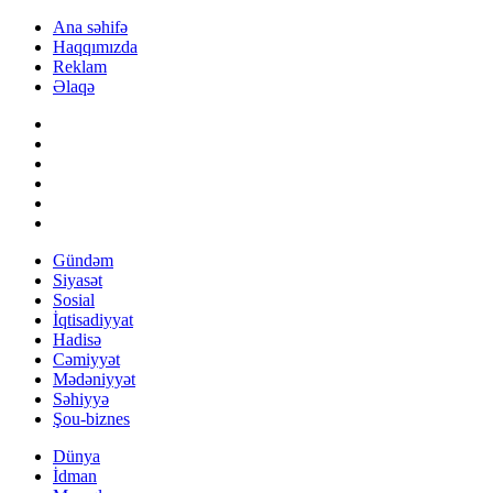
Ana səhifə
Haqqımızda
Reklam
Əlaqə
Gündəm
Siyasət
Sosial
İqtisadiyyat
Hadisə
Cəmiyyət
Mədəniyyət
Səhiyyə
Şou-biznes
Dünya
İdman