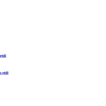
etdi
 etdi