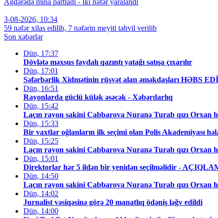
Ağdərədə mina partladı - İki nəfər yaralandı
3-08-2026, 10:34
59 nəfər xilas edilib, 7 nəfərin meyiti təhvil verilib
Son xəbərlər
Dün, 17:37
Dövlətə məxsus faydalı qazıntı yatağı satışa çıxarılır
Dün, 17:01
Səfərbərlik Xidmətinin rüşvət alan əməkdaşları HƏBS E
Dün, 16:51
Rayonlarda güclü külək əsəcək - Xəbərdarlıq
Dün, 15:42
Laçın rayon sakini Cabbarova Nuranə Turab qızı Orxan h
Dün, 15:33
Bir vaxtlar oğlanların ilk seçimi olan Polis Akademiyası hə
Dün, 15:25
Laçın rayon sakini Cabbarova Nuranə Turab qızı Orxan h
Dün, 15:01
Direktorlar hər 5 ildən bir yenidən seçilməlidir - AÇIQL
Dün, 14:50
Laçın rayon sakini Cabbarova Nuranə Turab qızı Orxan hə
Dün, 14:02
Jurnalist vəsiqəsinə görə 20 manatlıq ödəniş ləğv edildi
Dün, 14:00