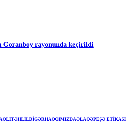
lu Goranboy rayonunda keçirildi
AQLITƏHLİLDİGƏRHAQQIMIZDAƏLAQƏPEŞƏ ETİKASI