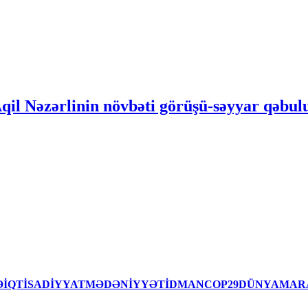
Aqil Nəzərlinin növbəti görüşü-səyyar qəbu
İSƏİQTİSADİYYATMƏDƏNİYYƏTİDMANCOP29DÜNYAMAR