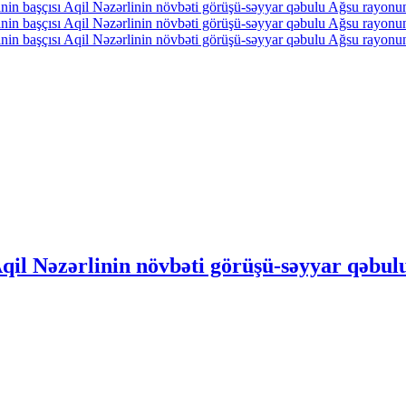
Aqil Nəzərlinin növbəti görüşü-səyyar qəb