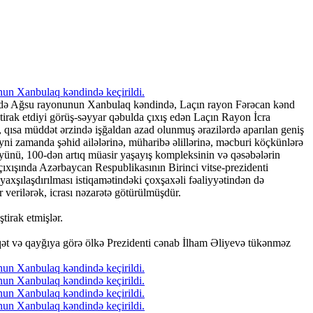
ixində Ağsu rayonunun Xanbulaq kəndində, Laçın rayon Fərəcan kənd
ştirak etdiyi görüş-səyyar qəbulda çıxış edən Laçın Rayon İcra
 qısa müddət ərzində işğaldan azad olunmuş ərazilərdə aparılan geniş
yni zamanda şəhid ailələrinə, müharibə əlillərinə, məcburi köçkünlərə
ldüyünü, 100-dən artıq müasir yaşayış kompleksinin və qəsəbələrin
a çıxışında Azərbaycan Respublikasının Birinci vitse-prezidenti
axşılaşdırılması istiqamətindəki çoxşaxəli fəaliyyətindən də
 verilərək, icrası nəzarətə götürülmüşdür.
tirak etmişlər.
qqət və qayğıya görə ölkə Prezidenti cənab İlham Əliyevə tükənməz