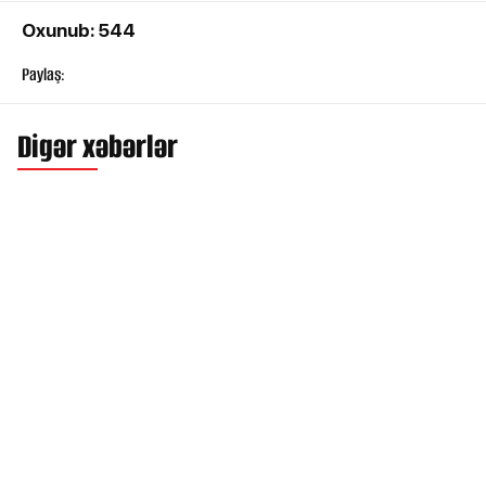
Oxunub: 544
Paylaş:
Digər xəbərlər