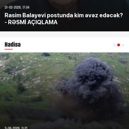
31-03-2026, 17:04
Rasim Balayevi postunda kim əvəz edəcək?
- RƏSMİ AÇIQLAMA
Hadisə
3-08-2026, 11:21