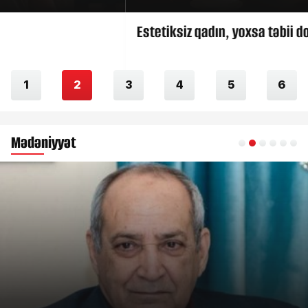
Estetiksiz qadın, yoxsa təbii dondurma?
1
2
3
4
5
6
Mədəniyyət