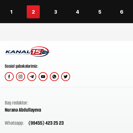
1
2
3
4
5
6
Sosial şəbəkələrimiz:
Baş redaktor:
Nuranə Abdullayeva
Whatsapp:
(99455) 423 25 23