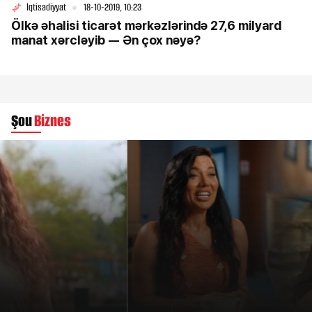
İqtisadiyyat
18-10-2019, 10:23
Ölkə əhalisi ticarət mərkəzlərində 27,6 milyard
manat xərcləyib — Ən çox nəyə?
Şou
Biznes