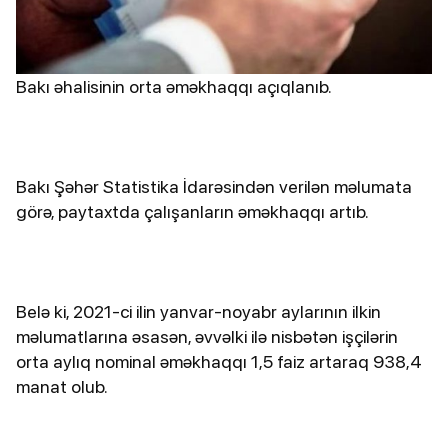
Bakı əhalisinin orta əməkhaqqı açıqlanıb.
Bakı Şəhər Statistika İdarəsindən verilən məlumata
görə, paytaxtda çalışanların əməkhaqqı artıb.
Belə ki, 2021-ci ilin yanvar-noyabr aylarının ilkin
məlumatlarına əsasən, əvvəlki ilə nisbətən işçilərin
orta aylıq nominal əməkhaqqı 1,5 faiz artaraq 938,4
manat olub.