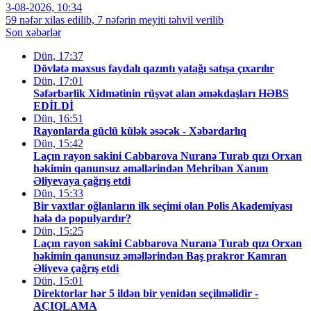
3-08-2026, 10:34
59 nəfər xilas edilib, 7 nəfərin meyiti təhvil verilib
Son xəbərlər
Dün, 17:37
Dövlətə məxsus faydalı qazıntı yatağı satışa çıxarılır
Dün, 17:01
Səfərbərlik Xidmətinin rüşvət alan əməkdaşları HƏBS
EDİLDİ
Dün, 16:51
Rayonlarda güclü külək əsəcək - Xəbərdarlıq
Dün, 15:42
Laçın rayon sakini Cabbarova Nuranə Turab qızı Orxan
həkimin qanunsuz əməllərindən Mehriban Xanım
Əliyevaya çağrış etdi
Dün, 15:33
Bir vaxtlar oğlanların ilk seçimi olan Polis Akademiyası
hələ də populyardır?
Dün, 15:25
Laçın rayon sakini Cabbarova Nuranə Turab qızı Orxan
həkimin qanunsuz əməllərindən Baş prakror Kamran
Əliyevə çağrış etdi
Dün, 15:01
Direktorlar hər 5 ildən bir yenidən seçilməlidir -
AÇIQLAMA