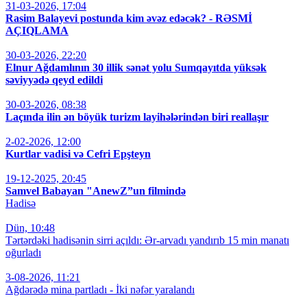
31-03-2026, 17:04
Rasim Balayevi postunda kim əvəz edəcək? - RƏSMİ
AÇIQLAMA
30-03-2026, 22:20
Elnur Ağdamlının 30 illik sənət yolu Sumqayıtda yüksək
səviyyədə qeyd edildi
30-03-2026, 08:38
Laçında ilin ən böyük turizm layihələrindən biri reallaşır
2-02-2026, 12:00
Kurtlar vadisi və Cefri Epşteyn
19-12-2025, 20:45
Samvel Babayan "AnewZ”un filmində
Hadisə
Dün, 10:48
Tərtərdəki hadisənin sirri açıldı: Ər-arvadı yandırıb 15 min manatı
oğurladı
3-08-2026, 11:21
Ağdərədə mina partladı - İki nəfər yaralandı