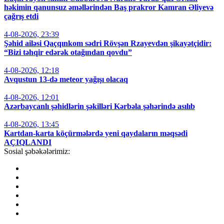
həkimin qanunsuz əməllərindən Baş prakror Kamran Əliyevə
çağrış etdi
4-08-2026, 23:39
Şəhid ailəsi Qaçqınkom sədri Rövşən Rzayevdən şikayətçidir:
“Bizi təhqir edərək otağından qovdu”
4-08-2026, 12:18
Avqustun 13-də meteor yağışı olacaq
4-08-2026, 12:01
Azərbaycanlı şəhidlərin şəkilləri Kərbəla şəhərində asılıb
4-08-2026, 13:45
Kartdan-karta köçürmələrdə yeni qaydaların məqsədi
AÇIQLANDI
Sosial şəbəkələrimiz: