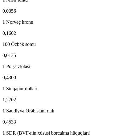
0,0356
1 Norveç kronu
0,1602
100 Özbək somu
0,0135
1 Polşa zlotası
0,4300
1 Sinqapur dolları
1,2702
1 Səudiyyə Ərəbistanı rialı
0,4533
1 SDR (BVF-nin xüsusi borcalma hüquqları)