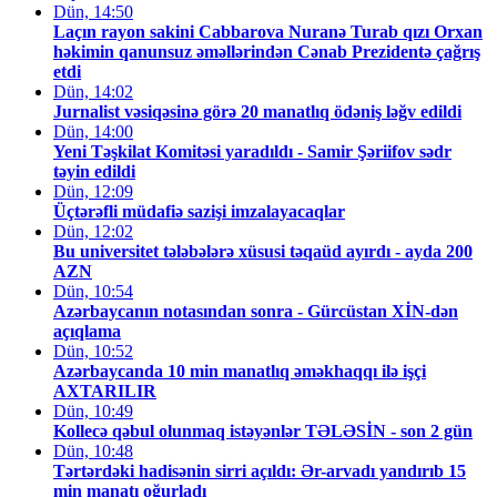
Dün, 14:50
Laçın rayon sakini Cabbarova Nuranə Turab qızı Orxan
həkimin qanunsuz əməllərindən Cənab Prezidentə çağrış
etdi
Dün, 14:02
Jurnalist vəsiqəsinə görə 20 manatlıq ödəniş ləğv edildi
Dün, 14:00
Yeni Təşkilat Komitəsi yaradıldı - Samir Şəriifov sədr
təyin edildi
Dün, 12:09
Üçtərəfli müdafiə sazişi imzalayacaqlar
Dün, 12:02
Bu universitet tələbələrə xüsusi təqaüd ayırdı - ayda 200
AZN
Dün, 10:54
Azərbaycanın notasından sonra - Gürcüstan XİN-dən
açıqlama
Dün, 10:52
Azərbaycanda 10 min manatlıq əməkhaqqı ilə işçi
AXTARILIR
Dün, 10:49
Kollecə qəbul olunmaq istəyənlər TƏLƏSİN - son 2 gün
Dün, 10:48
Tərtərdəki hadisənin sirri açıldı: Ər-arvadı yandırıb 15
min manatı oğurladı