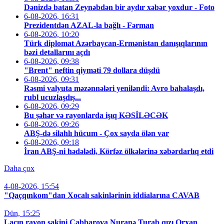
Dənizdə batan Zeynəbdən bir aydır xəbər yoxdur - Foto
6-08-2026, 16:31
Prezidentdən AZAL-la bağlı - Fərman
6-08-2026, 10:20
Türk diplomat Azərbaycan-Ermənistan danışıqlarının
bəzi detallarını açdı
6-08-2026, 09:38
"Brent" neftin qiyməti 79 dollara düşdü
6-08-2026, 09:31
Rəsmi valyuta məzənnələri yeniləndi: Avro bahalaşdı,
rubl ucuzlaşdış...
6-08-2026, 09:29
Bu şəhər və rayonlarda işıq KƏSİLƏCƏK
6-08-2026, 09:26
ABŞ-də silahlı hücum - Çox sayda ölən var
6-08-2026, 09:18
İran ABŞ-ni hədələdi, Körfəz ölkələrinə xəbərdarlıq etdi
Daha çox
4-08-2026, 15:54
"Qaçqınkom"dan Xocalı sakinlərinin iddialarına CAVAB
Dün, 15:25
Laçın rayon sakini Cabbarova Nuranə Turab qızı Orxan