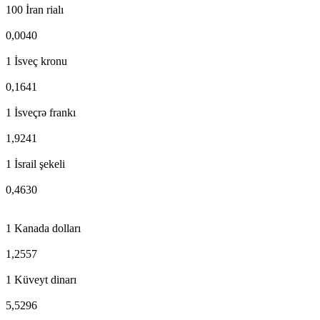
100 İran rialı
0,0040
1 İsveç kronu
0,1641
1 İsveçrə frankı
1,9241
1 İsrail şekeli
0,4630
1 Kanada dolları
1,2557
1 Küveyt dinarı
5,5296