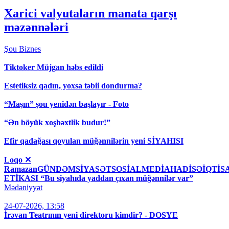
Xarici valyutaların manata qarşı
məzənnələri
Şou
Biznes
Tiktoker Müjgan həbs edildi
Estetiksiz qadın, yoxsa təbii dondurma?
“Maşın” şou yenidən başlayır - Foto
“Ən böyük xoşbəxtlik budur!”
Efir qadağası qoyulan müğənnilərin yeni SİYAHISI
Loqo ✕
RamazanGÜNDƏMSİYASƏTSOSİALMEDİAHADİSƏİQT
ETİKASI “Bu siyahıda yaddan çıxan müğənnilər var”
Mədəniyyət
24-07-2026, 13:58
İrəvan Teatrının yeni direktoru kimdir? - DOSYE