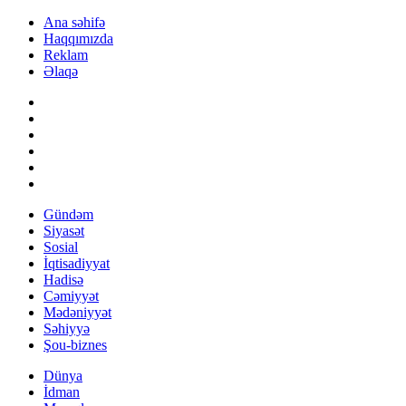
Ana səhifə
Haqqımızda
Reklam
Əlaqə
Gündəm
Siyasət
Sosial
İqtisadiyyat
Hadisə
Cəmiyyət
Mədəniyyət
Səhiyyə
Şou-biznes
Dünya
İdman