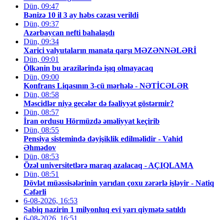
Dün, 09:47
Bənizə 10 il 3 ay həbs cəzası verildi
Dün, 09:37
Azərbaycan nefti bahalaşdı
Dün, 09:34
Xarici valyutaların manata qarşı MƏZƏNNƏLƏRİ
Dün, 09:01
Ölkənin bu ərazilərində işıq olmayacaq
Dün, 09:00
Konfrans Liqasının 3-cü mərhələ - NƏTİCƏLƏR
Dün, 08:58
Məscidlər niyə gecələr də fəaliyyət göstərmir?
Dün, 08:57
İran ordusu Hörmüzdə əməliyyat keçirib
Dün, 08:55
Pensiya sistemində dəyişiklik edilməlidir - Vahid
Əhmədov
Dün, 08:53
Özəl universitetlərə maraq azalacaq - AÇIQLAMA
Dün, 08:51
Dövlət müəssisələrinin yarıdan çoxu zərərlə işləyir - Natiq
Cəfərli
6-08-2026, 16:53
Sabiq nazirin 1 milyonluq evi yarı qiymətə satıldı
6-08-2026, 16:51