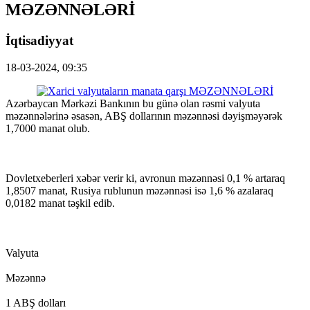
MƏZƏNNƏLƏRİ
İqtisadiyyat
18-03-2024, 09:35
Azərbaycan Mərkəzi Bankının bu günə olan rəsmi valyuta
məzənnələrinə əsasən, ABŞ dollarının məzənnəsi dəyişməyərək
1,7000 manat olub.
Dovletxeberleri xəbər verir ki, avronun məzənnəsi 0,1 % artaraq
1,8507 manat, Rusiya rublunun məzənnəsi isə 1,6 % azalaraq
0,0182 manat təşkil edib.
Valyuta
Məzənnə
1 ABŞ dolları