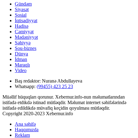
Gündəm
Siyasət
Sosial
İqtisadiyyat
Hadisə
Cəmiyyət
Mədəniyyət
Səhiyyə
Şou-biznes
Dünya
İdman
Maraqlı
Video
Baş redaktor:
Nuranə Abdullayeva
Whatsapp:
(99455) 423 25 23
Müəllif hüquqları qorunur. Xebernur.info-nun məlumatlarından
istifadə etdikdə istinad mütləqdir. Məlumat internet səhifələrində
istifadə edildikdə müvafiq keçidin qoyulması mütləqdir.
Copyright 2020-2023 Xebernur.info
Ana səhifə
Haqqımızda
Reklam