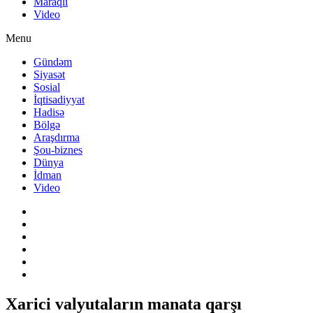
Maraqlı
Video
Menu
Gündəm
Siyasət
Sosial
İqtisadiyyat
Hadisə
Bölgə
Araşdırma
Şou-biznes
Dünya
İdman
Video
Xarici valyutaların manata qarşı