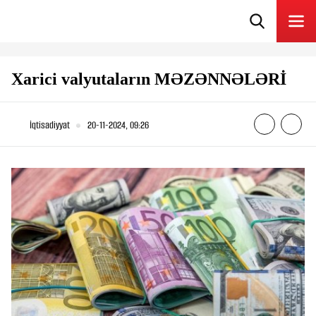
Xarici valyutaların MƏZƏNNƏLƏRİ
İqtisadiyyat
20-11-2024, 09:26