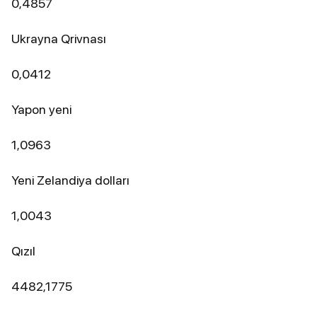
0,4857
Ukrayna Qrivnası
0,0412
Yapon yeni
1,0963
Yeni Zelandiya dolları
1,0043
Qızıl
4482,1775