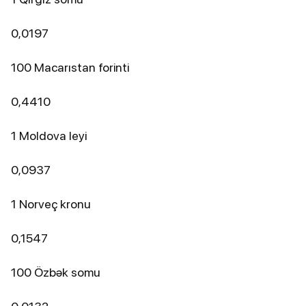
0,0197
100 Macarıstan forinti
0,4410
1 Moldova leyi
0,0937
1 Norveç kronu
0,1547
100 Özbək somu