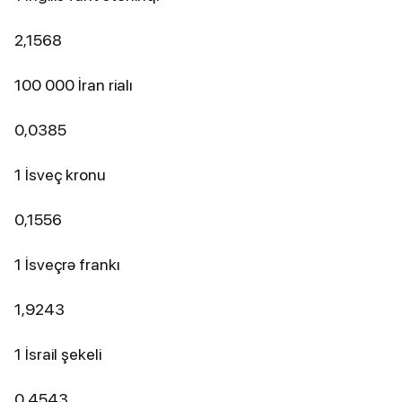
2,1568
100 000 İran rialı
0,0385
1 İsveç kronu
0,1556
1 İsveçrə frankı
1,9243
1 İsrail şekeli
0,4543