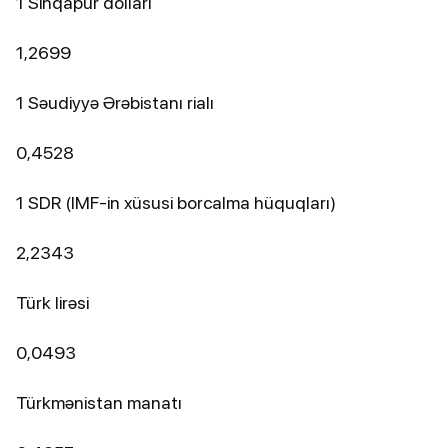
1 Sinqapur dolları
1,2699
1 Səudiyyə Ərəbistanı rialı
0,4528
1 SDR (IMF-in xüsusi borcalma hüquqları)
2,2343
Türk lirəsi
0,0493
Türkmənistan manatı