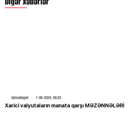
Digər xəbərlər
İqtisadiyyat
7-06-2024, 09:23
Xarici valyutaların manata qarşı MƏZƏNNƏLƏRİ