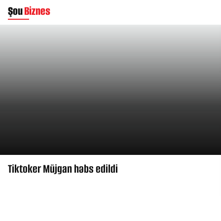
Şou
Biznes
Tiktoker Müjgan həbs edildi