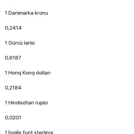
1 Danimarka kronu
0,2414
1 Gürcü larisi
0,6187
1 Honq Konq dolları
0,2184
1 Hindisdtan rupisi
0,0201
1 İngilis funt sterlinqi