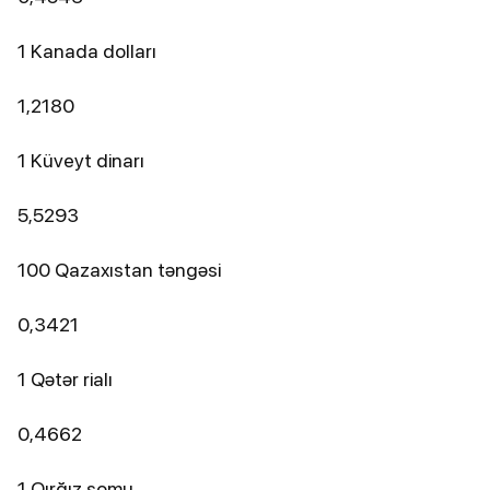
1 Kanada dolları
1,2180
1 Küveyt dinarı
5,5293
100 Qazaxıstan təngəsi
0,3421
1 Qətər rialı
0,4662
1 Qırğız somu