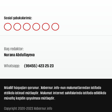
Sosial şəbəkələrimiz:
Baş redaktor:
Nuranə Abdullayeva
Whatsapp:
(99455) 423 25 23
Müəllif hüquqları qorunur. Xebernur.info-nun məlumatlarından istifadə
etdikdə istinad mütləqdir. Məlumat internet səhifələrində istifadə edildikdə
müvafiq keçidin qoyulması mütləqdir.
Copyright 2020-2023 Xebernur.info