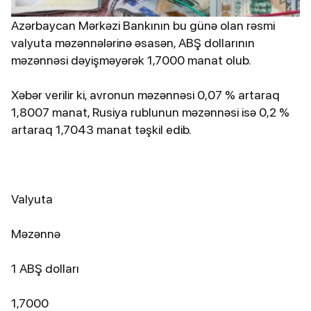
Azərbaycan Mərkəzi Bankının bu günə olan rəsmi
valyuta məzənnələrinə əsasən, ABŞ dollarının
məzənnəsi dəyişməyərək 1,7000 manat olub.
Xəbər verilir ki, avronun məzənnəsi 0,07 % artaraq
1,8007 manat, Rusiya rublunun məzənnəsi isə 0,2 %
artaraq 1,7043 manat təşkil edib.
Valyuta
Məzənnə
1 ABŞ dolları
1,7000