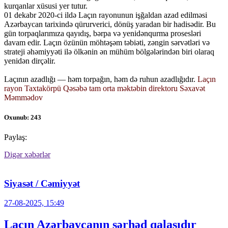
kurqanlar xüsusi yer tutur.
01 dekabr 2020-ci ildə Laçın rayonunun işğaldan azad edilməsi
Azərbaycan tarixində qürurverici, dönüş yaradan bir hadisədir. Bu
gün torpaqlarımıza qayıdış, bərpa və yenidənqurma prosesləri
davam edir. Laçın özünün möhtəşəm təbiəti, zəngin sərvətləri və
strateji əhəmiyyəti ilə ölkənin ən mühüm bölgələrindən biri olaraq
yenidən dirçəlir.
Laçının azadlığı — həm torpağın, həm də ruhun azadlığıdır.
Laçın
rayon Taxtakörpü Qəsəbə tam orta məktəbin direktoru Səxavət
Məmmədov
Oxunub: 243
Paylaş:
Digər xəbərlər
Siyasət / Cəmiyyət
27-08-2025, 15:49
Laçın Azərbaycanın sərhəd qalasıdır