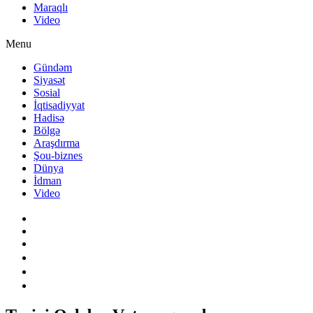
Maraqlı
Video
Menu
Gündəm
Siyasət
Sosial
İqtisadiyyat
Hadisə
Bölgə
Araşdırma
Şou-biznes
Dünya
İdman
Video