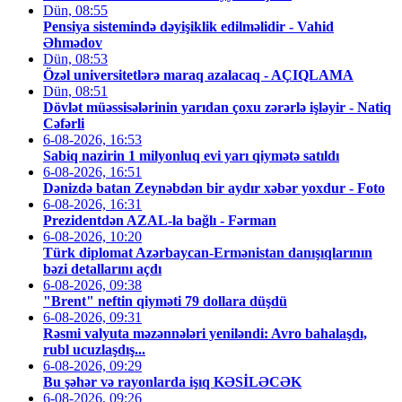
Dün, 08:55
Pensiya sistemində dəyişiklik edilməlidir - Vahid
Əhmədov
Dün, 08:53
Özəl universitetlərə maraq azalacaq - AÇIQLAMA
Dün, 08:51
Dövlət müəssisələrinin yarıdan çoxu zərərlə işləyir - Natiq
Cəfərli
6-08-2026, 16:53
Sabiq nazirin 1 milyonluq evi yarı qiymətə satıldı
6-08-2026, 16:51
Dənizdə batan Zeynəbdən bir aydır xəbər yoxdur - Foto
6-08-2026, 16:31
Prezidentdən AZAL-la bağlı - Fərman
6-08-2026, 10:20
Türk diplomat Azərbaycan-Ermənistan danışıqlarının
bəzi detallarını açdı
6-08-2026, 09:38
"Brent" neftin qiyməti 79 dollara düşdü
6-08-2026, 09:31
Rəsmi valyuta məzənnələri yeniləndi: Avro bahalaşdı,
rubl ucuzlaşdış...
6-08-2026, 09:29
Bu şəhər və rayonlarda işıq KƏSİLƏCƏK
6-08-2026, 09:26