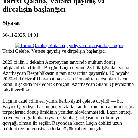
Tarixi Qələbə, Vətənə qayıdış və
dirçəlişin başlanğıcı
Siyasət
30-11-2025, 14:01
Tarixi Qələbə, Vətənə qayıdış və dirçəlişin başlanğıcı
2020-ci ilin 1 dekabrı Azərbaycan tarixində mühüm dönüş
nöqtələrindən biridir. Bu gün Laçın rayonu 28 illik işğaldan sonra
Azərbaycan Respublikasının tam nəzarətinə qaytarıldı. 10 noyabr
2020-ci il üçtərəfli bəyanatına əsasən Ermənistan qoşunları Laçını
könüllü şəkildə tərk edərək bölgəni Azərbaycan Silahlı Qüvvələrinə
təhvil verdilər.
Laçının azad edilməsi yalnız hərbi-siyasi qələbə deyildi — bu,
Böyük Qayıdışın başlanğıcı, yüzlərlə kəndin, minlərlə ailənin doğma
torpaqlarına dönüş ümidinin yenidən alovlanması idi. Laçın strateji
mövqeyi, coğrafi əhəmiyyəti, Qarabağ bölgəsinin mühüm yol
qovşağı olması ilə seçilir. Rayondan keçən Laçın dəhlizi uzun
müddət region geosiyasətində böyük rol oynamışdır.