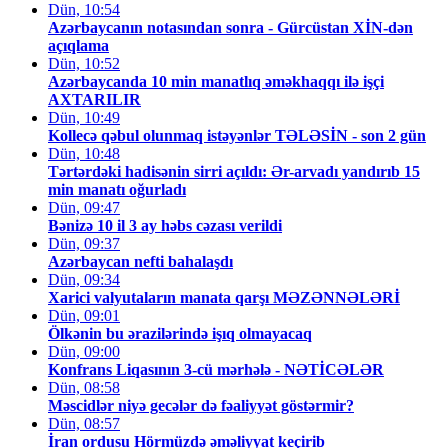
Dün, 10:54
Azərbaycanın notasından sonra - Gürcüstan XİN-dən
açıqlama
Dün, 10:52
Azərbaycanda 10 min manatlıq əməkhaqqı ilə işçi
AXTARILIR
Dün, 10:49
Kollecə qəbul olunmaq istəyənlər TƏLƏSİN - son 2 gün
Dün, 10:48
Tərtərdəki hadisənin sirri açıldı: Ər-arvadı yandırıb 15
min manatı oğurladı
Dün, 09:47
Bənizə 10 il 3 ay həbs cəzası verildi
Dün, 09:37
Azərbaycan nefti bahalaşdı
Dün, 09:34
Xarici valyutaların manata qarşı MƏZƏNNƏLƏRİ
Dün, 09:01
Ölkənin bu ərazilərində işıq olmayacaq
Dün, 09:00
Konfrans Liqasının 3-cü mərhələ - NƏTİCƏLƏR
Dün, 08:58
Məscidlər niyə gecələr də fəaliyyət göstərmir?
Dün, 08:57
İran ordusu Hörmüzdə əməliyyat keçirib