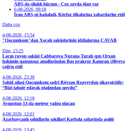
ABŞ-də silahlı hücum - Çox sayda ölən var
6-08-2026, 09:18
İran ABŞ-ni hədələdi, Körfəz ölkələrinə xəbərdarlıq etdi
Daha çox
4-08-2026, 15:54
"Qaçqınkom"dan Xocalı sakinlərinin iddialarına CAVAB
Dün, 15:25
Laçın rayon sakini Cabbarova Nuranə Turab qızı Orxan
həkimin qanunsuz əməllərindən Baş prakror Kamran Əliyevə
çağrış etdi
4-08-2026, 23:39
Şəhid ailəsi Qaçqınkom sədri Rövşən Rzayevdən şikayətçidir:
“Bizi təhqir edərək otağından qovdu”
4-08-2026, 12:18
Avqustun 13-də meteor yağışı olacaq
4-08-2026, 12:01
Azərbaycanlı şəhidlərin şəkilləri Kərbəla şəhərində asılıb
4-08-2026, 13:45