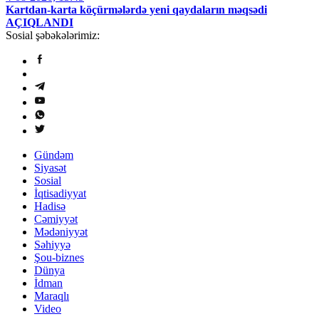
Kartdan-karta köçürmələrdə yeni qaydaların məqsədi
AÇIQLANDI
Sosial şəbəkələrimiz:
Gündəm
Siyasət
Sosial
İqtisadiyyat
Hadisə
Cəmiyyət
Mədəniyyət
Səhiyyə
Şou-biznes
Dünya
İdman
Maraqlı
Video