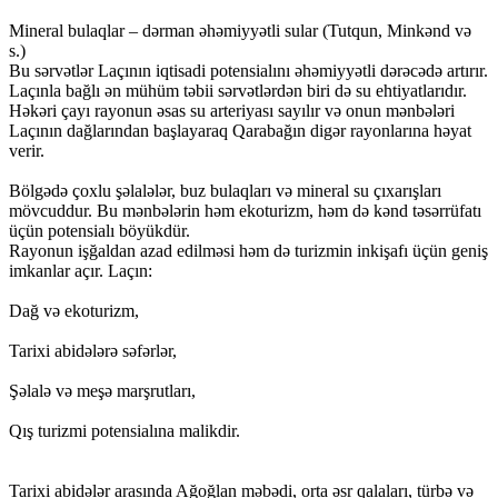
Mineral bulaqlar – dərman əhəmiyyətli sular (Tutqun, Minkənd və
s.)
Bu sərvətlər Laçının iqtisadi potensialını əhəmiyyətli dərəcədə artırır.
Laçınla bağlı ən mühüm təbii sərvətlərdən biri də su ehtiyatlarıdır.
Həkəri çayı rayonun əsas su arteriyası sayılır və onun mənbələri
Laçının dağlarından başlayaraq Qarabağın digər rayonlarına həyat
verir.
Bölgədə çoxlu şəlalələr, buz bulaqları və mineral su çıxarışları
mövcuddur. Bu mənbələrin həm ekoturizm, həm də kənd təsərrüfatı
üçün potensialı böyükdür.
Rayonun işğaldan azad edilməsi həm də turizmin inkişafı üçün geniş
imkanlar açır. Laçın:
Dağ və ekoturizm,
Tarixi abidələrə səfərlər,
Şəlalə və meşə marşrutları,
Qış turizmi potensialına malikdir.
Tarixi abidələr arasında Ağoğlan məbədi, orta əsr qalaları, türbə və