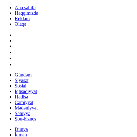
Ana səhifə
Haqqımızda
Reklam
Əlaqə
Gündəm
Siyasət
Sosial
İqtisadiyyat
Hadisə
Cəmiyyət
Mədəniyyət
Səhiyyə
Şou-biznes
Dünya
İdman