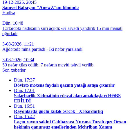
19-12-2025, 20:45
Samvel Babayan "AnewZ”un filmində
Hadisə
Dün, 10:48
Tərtərdəki hadisənin sirri açıldı: Ər-arvadı yandırıb 15 min manatı
oğurladı
3-08-2026, 11:21
Ağdərədə mina partladı - İki nəfər yaralandı
3-08-2026, 10:34
59 nəfər xilas edilib, 7 nəfərin meyiti təhvil verilib
Son xəbərlər
Dün, 17:37
Dövlətə məxsus faydalı qazıntı yatağı satışa çıxarılır
Dün, 17:01
Səfərbərlik Xidmətinin rüşvət alan əməkdaşları HƏBS
EDİLDİ
Dün, 16:51
Rayonlarda güclü külək əsəcək - Xəbərdarlıq
Dün, 15:42
Laçın rayon sakini Cabbarova Nuranə Turab qızı Orxan
həkimin qanunsuz əməllərindən Mehriban Xanım