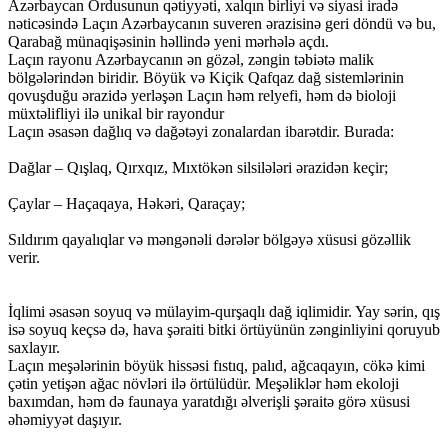
Azərbaycan Ordusunun qətiyyəti, xalqın birliyi və siyasi iradə
nəticəsində Laçın Azərbaycanın suveren ərazisinə geri döndü və bu,
Qarabağ münaqişəsinin həllində yeni mərhələ açdı.
Laçın rayonu Azərbaycanın ən gözəl, zəngin təbiətə malik
bölgələrindən biridir. Böyük və Kiçik Qafqaz dağ sistemlərinin
qovuşduğu ərazidə yerləşən Laçın həm relyefi, həm də bioloji
müxtəlifliyi ilə unikal bir rayondur
Laçın əsasən dağlıq və dağətəyi zonalardan ibarətdir. Burada:
Dağlar – Qışlaq, Qırxqız, Mıxtökən silsilələri ərazidən keçir;
Çaylar – Haçaqaya, Həkəri, Qaraçay;
Sıldırım qayalıqlar və məngənəli dərələr bölgəyə xüsusi gözəllik
verir.
İqlimi əsasən soyuq və mülayim-qurşaqlı dağ iqlimidir. Yay sərin, qış
isə soyuq keçsə də, hava şəraiti bitki örtüyünün zənginliyini qoruyub
saxlayır.
Laçın meşələrinin böyük hissəsi fıstıq, palıd, ağcaqayın, cökə kimi
çətin yetişən ağac növləri ilə örtülüdür. Meşəliklər həm ekoloji
baxımdan, həm də faunaya yaratdığı əlverişli şəraitə görə xüsusi
əhəmiyyət daşıyır.