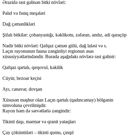
Ərazidə rast gəlinən bitki növləri:
Palıd və fıstıq meşələri
Dağ çəmənlikləri
Şifalı bitkilər: çobanyastığı, kəklikotu, zəfəran, andız, adi qaraçöp
Nadir bitki növləri: Qafqaz çəmən gülü, dağ laləsi və s.
Laçın rayonunun fauna zənginliyi regionun əsas
xüsusiyyətlərindəndir. Burada aşağıdakı növlərə rast gəlinir:
Qafqaz qartalı, qırqovul, kəkilik
Cüyür, bezoar keçisi
Ayı, canavar, dovşan
Xüsusən məşhur olan Laçın qartalı (qadıncamay) bölgənin
simvoluna çevrilmişdir.
Rayon həm də sərvətlərlə zəngindir:
Tikinti daşı, mərmər və qranit yataqları
Çay çöküntüləri – tikinti qumu, çınqıl