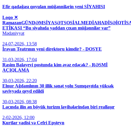
Efir qadağası qoyulan müğənnilərin yeni SİYAHISI
Loqo ✕
RamazanGÜNDƏMSİYASƏTSOSİALMEDİAHADİSƏİQT
ETİKASI “Bu siyahıda yaddan çıxan müğənnilər var”
Mədəniyyət
24-07-2026, 13:58
İrəvan Teatrının yeni direktoru kimdir? - DOSYE
31-03-2026, 17:04
Rasim Balayevi postunda kim əvəz edəcək? - RƏSMİ
AÇIQLAMA
30-03-2026, 22:20
Elnur Ağdamlının 30 illik sənət yolu Sumqayıtda yüksək
səviyyədə qeyd edildi
30-03-2026, 08:38
Laçında ilin ən böyük turizm layihələrindən biri reallaşır
2-02-2026, 12:00
Kurtlar vadisi və Cefri Epşteyn