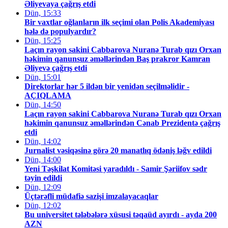
Əliyevaya çağrış etdi
Dün, 15:33
Bir vaxtlar oğlanların ilk seçimi olan Polis Akademiyası
hələ də populyardır?
Dün, 15:25
Laçın rayon sakini Cabbarova Nuranə Turab qızı Orxan
həkimin qanunsuz əməllərindən Baş prakror Kamran
Əliyevə çağrış etdi
Dün, 15:01
Direktorlar hər 5 ildən bir yenidən seçilməlidir -
AÇIQLAMA
Dün, 14:50
Laçın rayon sakini Cabbarova Nuranə Turab qızı Orxan
həkimin qanunsuz əməllərindən Cənab Prezidentə çağrış
etdi
Dün, 14:02
Jurnalist vəsiqəsinə görə 20 manatlıq ödəniş ləğv edildi
Dün, 14:00
Yeni Təşkilat Komitəsi yaradıldı - Samir Şəriifov sədr
təyin edildi
Dün, 12:09
Üçtərəfli müdafiə sazişi imzalayacaqlar
Dün, 12:02
Bu universitet tələbələrə xüsusi təqaüd ayırdı - ayda 200
AZN