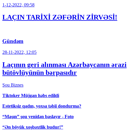
1-12-2022, 09:58
LAÇIN TARİXİ ZƏFƏRİN ZİRVƏSİ!
Gündəm
28-11-2022, 12:05
Laçının geri alınması Azərbaycanın ərazi
bütövlüyünün bərpasıdır
Şou
Biznes
Tiktoker Müjgan həbs edildi
Estetiksiz qadın, yoxsa təbii dondurma?
“Maşın” şou yenidən başlayır - Foto
“Ən böyük xoşbəxtlik budur!”